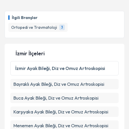
Op. Dr. Bahaddin Karadam
için randevu takvimi
talebi oluşturun. Size bu uzmandan randevu almanız
Takvim Talebini Gönder
İlgili Branşlar
için bir takvim hazırlandığında e-posta ile
bilgilendireceğiz.
Ortopedi ve Travmatoloji
3
E-posta Adresiniz
İzmir İlçeleri
Kişisel verilerimin işlenmesine ilişkin
Aydınlatma
İzmir
Ayak Bileği, Diz ve Omuz Artroskopisi
Metni
'ni okudum ve kişisel verilerimin belirtilen
kapsamda işlenmesini kabul ediyorum.
Bayraklı
Ayak Bileği, Diz ve Omuz Artroskopisi
Takvim Talebini Gönder
Buca
Ayak Bileği, Diz ve Omuz Artroskopisi
Karşıyaka
Ayak Bileği, Diz ve Omuz Artroskopisi
Menemen
Ayak Bileği, Diz ve Omuz Artroskopisi