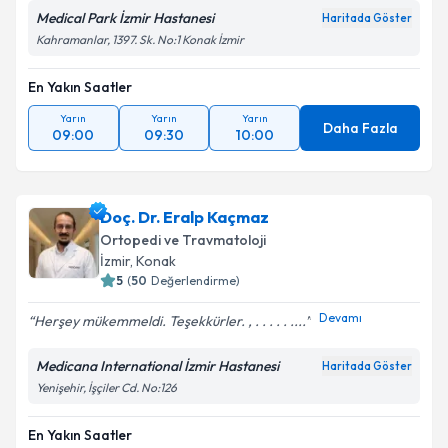
Medical Park İzmir Hastanesi
Haritada Göster
Kahramanlar, 1397. Sk. No:1 Konak İzmir
En Yakın Saatler
Yarın
Yarın
Yarın
Daha Fazla
09:00
09:30
10:00
Doç. Dr. Eralp Kaçmaz
Ortopedi ve Travmatoloji
İzmir
, Konak
5
(
50
Değerlendirme)
Devamı
Herşey mükemmeldi. Teşekkürler. , . . . . . ....
Medicana International İzmir Hastanesi
Haritada Göster
Yenişehir, İşçiler Cd. No:126
En Yakın Saatler