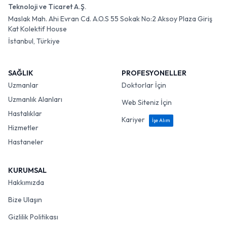
Teknoloji ve Ticaret A.Ş.
Maslak Mah. Ahi Evran Cd. A.O.S 55 Sokak No:2 Aksoy Plaza Giriş
Kat Kolektif House
İstanbul, Türkiye
SAĞLIK
PROFESYONELLER
Uzmanlar
Doktorlar İçin
Uzmanlık Alanları
Web Siteniz İçin
Hastalıklar
Kariyer
İşe Alım
Hizmetler
Hastaneler
KURUMSAL
Hakkımızda
Bize Ulaşın
Gizlilik Politikası