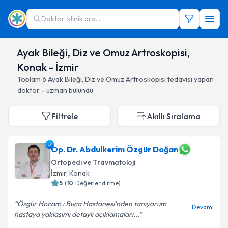
Doktor, klinik ara...
Ayak Bileği, Diz ve Omuz Artroskopisi,
Konak - İzmir
Toplam
6
Ayak Bileği, Diz ve Omuz Artroskopisi
tedavisi yapan
doktor - uzman bulundu
Filtrele
Akıllı Sıralama
Op. Dr. Abdulkerim Özgür Doğan
Ortopedi ve Travmatoloji
İzmir
, Konak
5
(
10
Değerlendirme)
Özgür Hocam ı Buca Hastanesi'nden tanıyorum
Devamı
hastaya yaklaşımı detaylı açıklamaları...