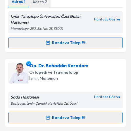
Adres
1
Adres
2
Kişisel verilerimin işlenmesine ilişkin
Aydınlatma
İzmir Tınaztepe Üniversitesi Özel Galen
Metni
'ni okudum ve kişisel verilerimin belirtilen
Haritada Göster
Hastanesi
kapsamda işlenmesini kabul ediyorum.
Manavkuyu, 250. Sk. No: 23, 35001
Takvim Talebini Gönder
Randevu Talep Et
Randevu Takvimi Talebi
Op. Dr. Yavuz Ünlü
için randevu takvimi talebi
Op. Dr. Bahaddin Karadam
oluşturun. Size bu uzmandan randevu almanız için bir
Ortopedi ve Travmatoloji
takvim hazırlandığında e-posta ile bilgilendireceğiz.
İzmir
, Menemen
E-posta Adresiniz
Sada Hastanesi
Haritada Göster
Esatpaşa, İzmir-Çanakkale Asfaltı Cd. Üzeri
Kişisel verilerimin işlenmesine ilişkin
Aydınlatma
Randevu Talep Et
Randevu Takvimi Talebi
Metni
'ni okudum ve kişisel verilerimin belirtilen
kapsamda işlenmesini kabul ediyorum.