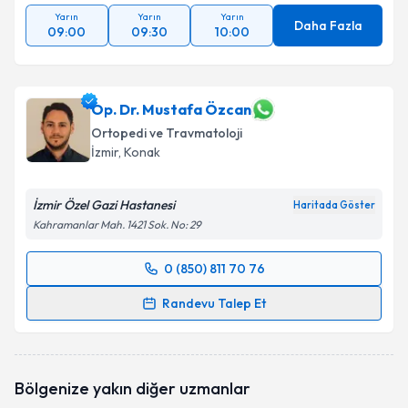
Yarın
Yarın
Yarın
Daha Fazla
09:00
09:30
10:00
Op. Dr. Mustafa Özcan
Ortopedi ve Travmatoloji
İzmir
, Konak
İzmir Özel Gazi Hastanesi
Haritada Göster
Kahramanlar Mah. 1421 Sok. No: 29
0 (850) 811 70 76
Randevu Takvimi Talebi
Randevu Talep Et
Op. Dr. Mustafa Özcan
için randevu takvimi talebi
oluşturun. Size bu uzmandan randevu almanız için bir
takvim hazırlandığında e-posta ile bilgilendireceğiz.
Bölgenize yakın diğer uzmanlar