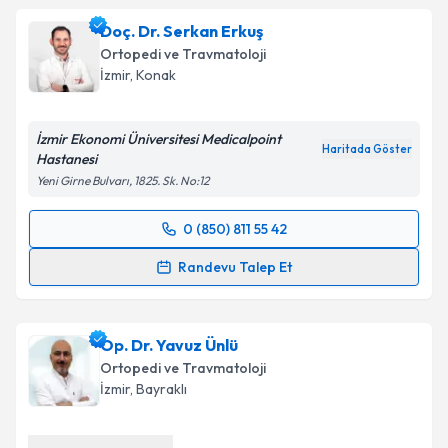
E-posta Adresiniz
Doç. Dr. Serkan Erkuş
Ortopedi ve Travmatoloji
İzmir
, Konak
Kişisel verilerimin işlenmesine ilişkin
Aydınlatma
Metni
'ni okudum ve kişisel verilerimin belirtilen
İzmir Ekonomi Üniversitesi Medicalpoint
kapsamda işlenmesini kabul ediyorum.
Haritada Göster
Hastanesi
Yeni Girne Bulvarı, 1825. Sk. No:12
Takvim Talebini Gönder
0 (850) 811 55 42
Randevu Takvimi Talebi
Randevu Talep Et
Doç. Dr. Serkan Erkuş
için randevu takvimi talebi
oluşturun. Size bu uzmandan randevu almanız için bir
Op. Dr. Yavuz Ünlü
takvim hazırlandığında e-posta ile bilgilendireceğiz.
Ortopedi ve Travmatoloji
E-posta Adresiniz
İzmir
, Bayraklı