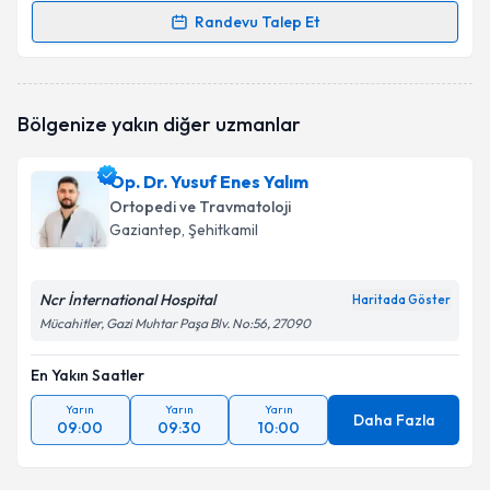
Randevu Talep Et
Randevu Takvimi Talebi
Op. Dr. Mustafa Kemal Gölbaşı
için randevu takvimi
Bölgenize yakın diğer uzmanlar
talebi oluşturun. Size bu uzmandan randevu almanız
için bir takvim hazırlandığında e-posta ile
bilgilendireceğiz.
Op. Dr. Yusuf Enes Yalım
Ortopedi ve Travmatoloji
E-posta Adresiniz
Gaziantep
, Şehitkamil
Ncr İnternational Hospital
Haritada Göster
Kişisel verilerimin işlenmesine ilişkin
Aydınlatma
Mücahitler, Gazi Muhtar Paşa Blv. No:56, 27090
Metni
'ni okudum ve kişisel verilerimin belirtilen
kapsamda işlenmesini kabul ediyorum.
En Yakın Saatler
Yarın
Yarın
Yarın
Daha Fazla
09:00
09:30
10:00
Takvim Talebini Gönder