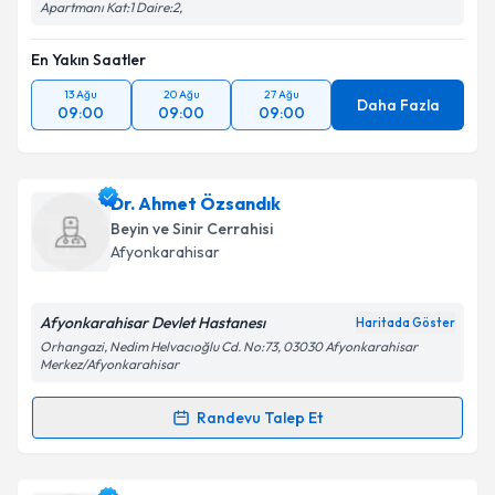
Apartmanı Kat:1 Daire:2,
En Yakın Saatler
13 Ağu
20 Ağu
27 Ağu
Daha Fazla
09:00
09:00
09:00
Dr. Ahmet Özsandık
Beyin ve Sinir Cerrahisi
Afyonkarahisar
Afyonkarahisar Devlet Hastanesı
Haritada Göster
Orhangazi, Nedim Helvacıoğlu Cd. No:73, 03030 Afyonkarahisar
Merkez/Afyonkarahisar
Randevu Talep Et
Randevu Takvimi Talebi