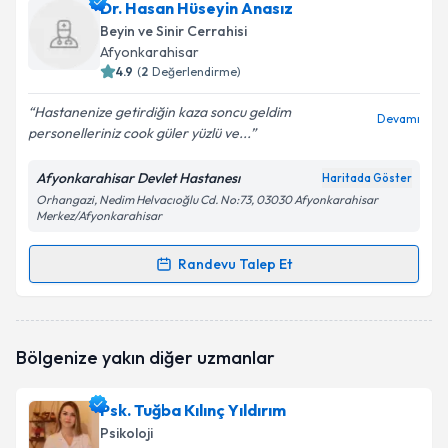
Dr. Ahmet Özsandık
için randevu takvimi talebi
Dr. Hasan Hüseyin Anasız
oluşturun. Size bu uzmandan randevu almanız için bir
Beyin ve Sinir Cerrahisi
takvim hazırlandığında e-posta ile bilgilendireceğiz.
Afyonkarahisar
4.9
(
2
Değerlendirme)
E-posta Adresiniz
Hastanenize getirdiğin kaza soncu geldim
Devamı
personelleriniz cook güler yüzlü ve...
Afyonkarahisar Devlet Hastanesı
Haritada Göster
Kişisel verilerimin işlenmesine ilişkin
Aydınlatma
Orhangazi, Nedim Helvacıoğlu Cd. No:73, 03030 Afyonkarahisar
Metni
'ni okudum ve kişisel verilerimin belirtilen
Merkez/Afyonkarahisar
kapsamda işlenmesini kabul ediyorum.
Randevu Talep Et
Randevu Takvimi Talebi
Takvim Talebini Gönder
Dr. Hasan Hüseyin Anasız
için randevu takvimi talebi
Bölgenize yakın diğer uzmanlar
oluşturun. Size bu uzmandan randevu almanız için bir
takvim hazırlandığında e-posta ile bilgilendireceğiz.
Psk. Tuğba Kılınç Yıldırım
E-posta Adresiniz
Psikoloji