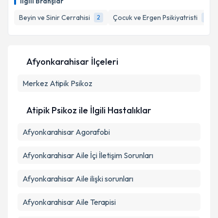
İlgili Branşlar
hazırlandığında e-posta ile bilgilendireceğiz.
Beyin ve Sinir Cerrahisi
Çocuk ve Ergen Psikiyatristi
2
1
E-posta Adresiniz
Afyonkarahisar İlçeleri
Kişisel verilerimin işlenmesine ilişkin
Aydınlatma
Merkez
Metni
Atipik Psikoz
'ni okudum ve kişisel verilerimin belirtilen
kapsamda işlenmesini kabul ediyorum.
Atipik Psikoz ile İlgili Hastalıklar
Takvim Talebini Gönder
Afyonkarahisar Agorafobi
Afyonkarahisar Aile İçi İletişim Sorunları
Afyonkarahisar Aile ilişki sorunları
Afyonkarahisar Aile Terapisi