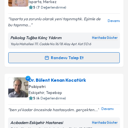
Isparta
, Merkez
5
(
7
Değerlendirme)
Isparta ya zorunlu olarak yeni taşınmıştık. Eşimle de
Kişisel verilerimin işlenmesine ilişkin
Aydınlatma
Devamı
bu taşınma...
Metni
'ni okudum ve kişisel verilerimin belirtilen
kapsamda işlenmesini kabul ediyorum.
Psikolog Tuğba Kılınç Yıldırım
Haritada Göster
Yayla Mahallesi 111. Cadde No:16/18 Alay Apt. Kat 3 D:6
Takvim Talebini Gönder
Randevu Talep Et
Randevu Takvimi Talebi
Psk. Tuğba Kılınç Yıldırım
için randevu takvimi talebi
Dr. Bülent Kenan Kocatürk
oluşturun. Size bu uzmandan randevu almanız için bir
Psikiyatri
takvim hazırlandığında e-posta ile bilgilendireceğiz.
Eskişehir
, Tepebaşı
5
(
4
Değerlendirme)
E-posta Adresiniz
Devamı
ben yıl kadar öncesinde hastasıydım. gerçekten...
Acıbadem Eskişehir Hastanesi
Haritada Göster