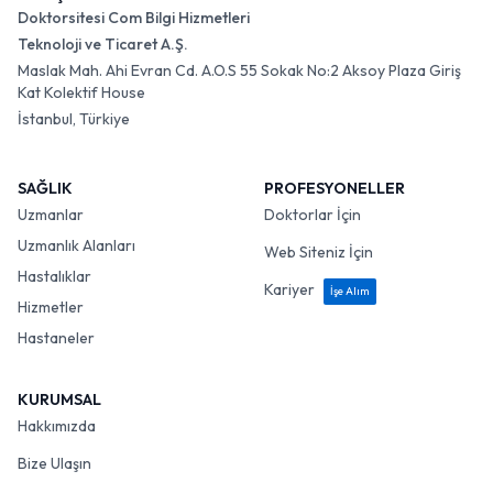
Doktorsitesi Com Bilgi Hizmetleri
Teknoloji ve Ticaret A.Ş.
Maslak Mah. Ahi Evran Cd. A.O.S 55 Sokak No:2 Aksoy Plaza Giriş
Kat Kolektif House
İstanbul, Türkiye
SAĞLIK
PROFESYONELLER
Uzmanlar
Doktorlar İçin
Uzmanlık Alanları
Web Siteniz İçin
Hastalıklar
Kariyer
İşe Alım
Hizmetler
Hastaneler
KURUMSAL
Hakkımızda
Bize Ulaşın