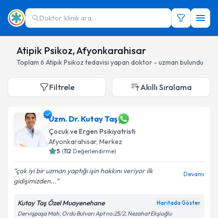
Doktor, klinik ara...
Atipik Psikoz, Afyonkarahisar
Toplam
6
Atipik Psikoz
tedavisi yapan doktor - uzman bulundu
Filtrele
Akıllı Sıralama
Uzm. Dr. Kutay Taş
Çocuk ve Ergen Psikiyatristi
Afyonkarahisar
, Merkez
5
(
112
Değerlendirme)
çok iyi bir uzman yaptığı işin hakkını veriyor ilk
Devamı
gidişimizden...
Kutay Taş Özel Muayenehane
Haritada Göster
Dervişpaşa Mah, Ordu Bulvarı Apt no:25/2, Nezahat Ekşioğlu