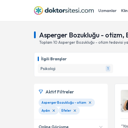
Uzmanlar
Klin
Asperger Bozukluğu - otizm, E
Toplam
10
Asperger Bozukluğu - otizm
tedavisi y
İlgili Branşlar
Psikoloji
1
Aktif Filtreler
Asperger Bozukluğu - otizm
Aydın
Efeler
Ya
Online Görüşme