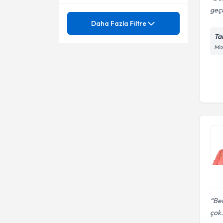
geç
Mezuniyet
Ağrılı Cinsel İlişki (Disparoni)
Daha Fazla Filtre
Ta
Aile İçi İletişim Sorunları
Ünvan
0-6 yaş gelişim testleri
Man
Anlam
2-3 Yaş Sendromu
ANKARA ÜNİVERSİTESİ
Asperger Bozukluğu - otizm
3 yaş ve sonrası Zeka Testleri
Uzm. Psk.
Boşanma Oryantasyonu ve
6-16 yaş wisc-r zeka testi
Evlilik Krizleri
Bütüncül Psikoterapi
Ağlama ve Öfke Nöbetleri
Cinsellik
Agorafobi
Çocuk Ergen Psikolojisi
AGTE ( Ankara Gelişim
Envanteri )
Depresyon
Agte gelişim tarama envanteri
Ben
Eğitim ve Öğretimi Destekleyici
çok.
Agteankaragelişimenvanteri
Okuma Etkinlikleri