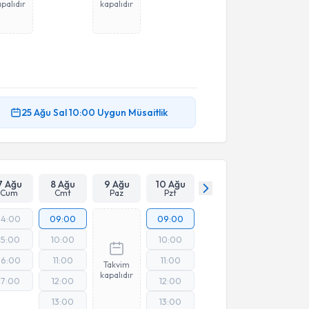
palıdır
kapalıdır
25 Ağu
Sal
10:00
Uygun Müsaitlik
7 Ağu
8 Ağu
9 Ağu
10 Ağu
Cum
Cmt
Paz
Pzt
14:00
09:00
09:00
15:00
10:00
10:00
16:00
11:00
11:00
Takvim
kapalıdır
17:00
12:00
12:00
13:00
13:00