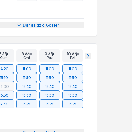
Daha Fazla Göster
7 Ağu
8 Ağu
9 Ağu
10 Ağu
Cum
Cmt
Paz
Pzt
14:20
11:00
11:00
11:00
15:10
11:50
11:50
11:50
16:00
12:40
12:40
12:40
16:50
13:30
13:30
13:30
17:40
14:20
14:20
14:20