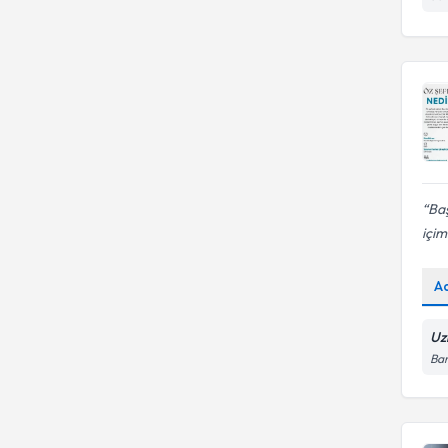
Baş
içim
A
Uz
Bar