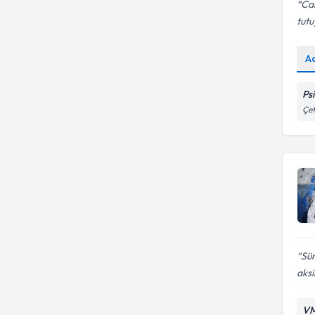
Can
tut
A
Ps
Çet
Sür
aksi
VM