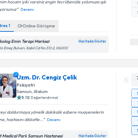
im hocam iyiki varsiniz engin tecrübenizle yolumuza ışık
uyorsunuz
Devamı
dres
1
Online Görüşme
ikolog Emin Terapi Merkezi
Haritada Göster
in Emeç Bulvarı, Kabil Cd No:3 D:2, 06000
Uzm. Dr. Cengiz Çelik
Psikiyatri
Samsun
, Atakum
5
(
12
Değerlendirme)
eyi doldurmaya yönelik dakikalık ezbere muayenelerin
ne, hastasını dikkatle...
Devamı
 Medical Park Samsun Hastanesi
Haritada Göster