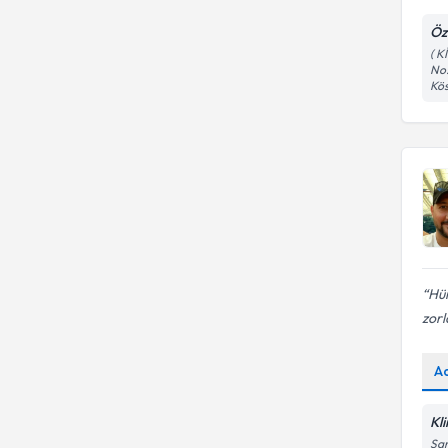
Aile Danışmanlığı
Öz
( K
No:
Kös
Hür
zorl
A
Kl
Sar