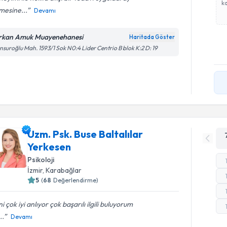
ka
mesine...
Devamı
rkan Amuk Muayenehanesi
Haritada Göster
suroğlu Mah. 1593/1 Sok N0:4 Lider Centrio B blok K:2 D: 19
Uzm. Psk. Buse Baltalılar
Yerkesen
Psikoloji
İzmir
, Karabağlar
5
(
68
Değerlendirme)
i çok iyi anlıyor çok başarılı ilgili buluyorum
..
Devamı