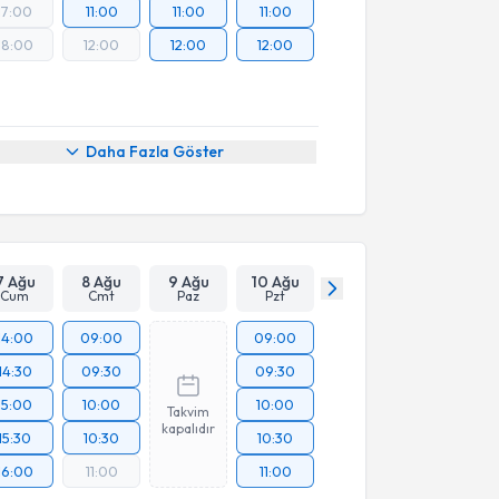
17:00
11:00
11:00
11:00
18:00
12:00
12:00
12:00
Daha Fazla Göster
7 Ağu
8 Ağu
9 Ağu
10 Ağu
Cum
Cmt
Paz
Pzt
14:00
09:00
09:00
14:30
09:30
09:30
15:00
10:00
10:00
Takvim
kapalıdır
15:30
10:30
10:30
16:00
11:00
11:00