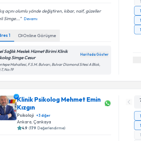
ış açını olumlu yönde değiştiren, kibar, naif, güzeller
li Simge...
Devamı
dres
1
Online Görüşme
el Sağlık Meslek Hizmet Birimi Klinik
Haritada Göster
ikolog Simge Cesur
ntepe Mahallesi, F.S.M. Bulvarı, Bulvar Diomond Sitesi A Blok,
:7, No:19
Klinik Psikolog Mehmet Emin
Kızgın
Psikoloji
+
3
diğer
Ankara
, Çankaya
4.9
(
179
Değerlendirme)