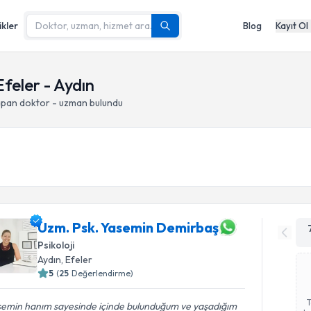
ikler
Blog
Kayıt Ol
feler - Aydın
apan doktor - uzman bulundu
Uzm. Psk. Yasemin Demirbaş
Psikoloji
Aydın
, Efeler
5
(
25
Değerlendirme)
semin hanım sayesinde içinde bulunduğum ve yaşadığım