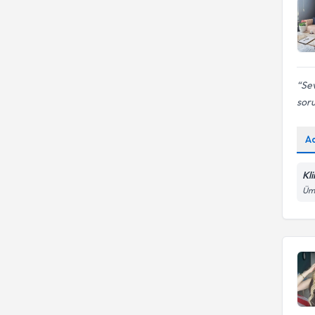
Sev
soru
A
Kl
Ümi