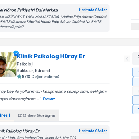
el Nöron Psikiyatri Dal Merkezi
Haritada Göster
İMLİKSİZ KAYIT YAPILMAMAKTADIR.) Halide Edip Adıvar Caddesi
86/1 B Köstence Köprüsü Halide Edip Adıvar Caddesi No:86/1 B
tence Köprüsü
Klinik Psikolog Hüray Er
Psikoloji
Balıkesir
, Edremit
5
(
10
Değerlendirme)
ay bey ile yollarımızın kesişmesine sebep olan, evliliğimi
ayıcı davranışlarım...
Devamı
dres
1
Online Görüşme
inik Psikolog Hüray Er
Haritada Göster
ı Kız Mah. Gazi İnebey Cad . İhsan Apt . No: 7 / 4