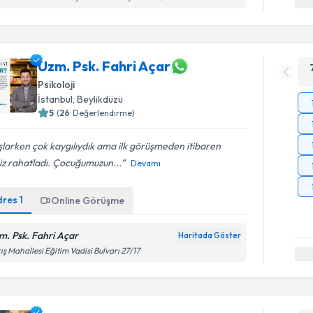
Uzm. Psk. Fahri Açar
Psikoloji
İstanbul
, Beylikdüzü
5
(
26
Değerlendirme)
larken çok kaygılıydık ama ilk görüşmeden itibaren
iz rahatladı. Çocuğumuzun...
Devamı
dres
1
Online Görüşme
m. Psk. Fahri Açar
Haritada Göster
ış Mahallesi Eğitim Vadisi Bulvarı 27/17