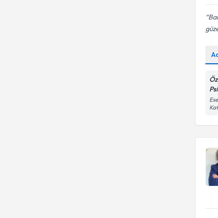
Bak
güze
A
Öz
Ps
Ese
Kat