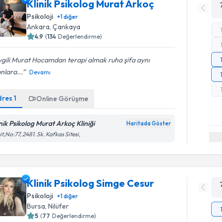
Klinik Psikolog Murat Arkoç
Psikoloji
+
1
diğer
Ankara
, Çankaya
4.9
(
134
Değerlendirme)
gili Murat Hocamdan terapi almak ruha şifa aynı
nlara...
Devamı
dres
1
Online Görüşme
inik Psikolog Murat Arkoç Kliniği
Haritada Göster
t,No:77, 2481. Sk. Kafkas Sitesi,
Klinik Psikolog Simge Cesur
Psikoloji
+
1
diğer
Bursa
, Nilüfer
5
(
77
Değerlendirme)