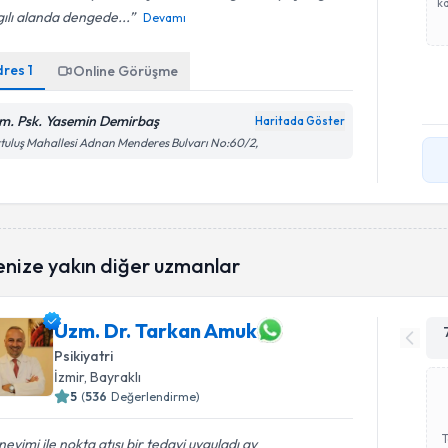
ka
ılı alanda dengede...
Devamı
dres
1
Online Görüşme
m. Psk. Yasemin Demirbaş
Haritada Göster
tuluş Mahallesi Adnan Menderes Bulvarı No:60/2,
enize yakın diğer uzmanlar
Uzm. Dr. Tarkan Amuk
Psikiyatri
İzmir
, Bayraklı
5
(
536
Değerlendirme)
eyimi ile nokta atışı bir tedavi uyguladı ay