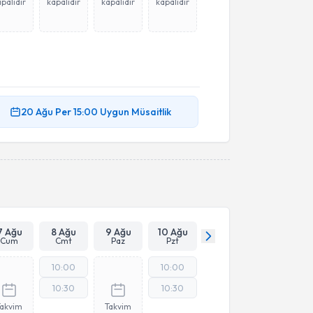
palıdır
kapalıdır
kapalıdır
kapalıdır
20 Ağu
Per
15:00
Uygun Müsaitlik
7 Ağu
8 Ağu
9 Ağu
10 Ağu
Cum
Cmt
Paz
Pzt
10:00
10:00
10:30
10:30
Takvim
Takvim