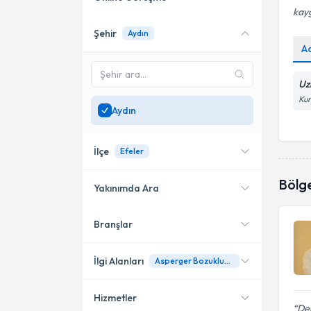
kayg
Şehir
Aydın
Online danışmanlık sunan
A
uzmanları göster
Sadece
Aydın
bölgesinde
Uz
uzman ara
Kur
Aydın
İlçe
Efeler
Bölg
Yakınımda Ara
Branşlar
Konumuma yakın uzmanları
Efeler
göster
İlgi Alanları
Asperger Bozukluğu - otizm
Hizmetler
Psikoloji
Den