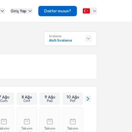
Giriş Yap
Doktor musun?
Sıralama
Akıllı Sıralama
7 Ağu
8 Ağu
9 Ağu
10 Ağu
Cum
Cmt
Paz
Pzt
Takvim
Takvim
Takvim
Takvim