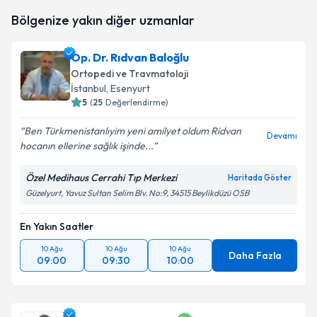
Op. Dr. Hikmet Çinka
için randevu takvimi talebi
Bölgenize yakın diğer uzmanlar
oluşturun. Size bu uzmandan randevu almanız için bir
takvim hazırlandığında e-posta ile bilgilendireceğiz.
Op. Dr. Rıdvan Baloğlu
E-posta Adresiniz
Ortopedi ve Travmatoloji
İstanbul
, Esenyurt
5
(
25
Değerlendirme)
Ben Türkmenistanlıyim yeni amilyet oldum Ridvan
Kişisel verilerimin işlenmesine ilişkin
Aydınlatma
Devamı
hocanın ellerine sağlık işinde...
Metni
'ni okudum ve kişisel verilerimin belirtilen
kapsamda işlenmesini kabul ediyorum.
Özel Medihaus Cerrahi Tıp Merkezi
Haritada Göster
Güzelyurt, Yavuz Sultan Selim Blv. No:9, 34515 Beylikdüzü OSB
Takvim Talebini Gönder
En Yakın Saatler
10 Ağu
10 Ağu
10 Ağu
Daha Fazla
09:00
09:30
10:00