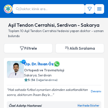
Doktor, klinik ara...
Aşil Tendon Cerrahisi, Serdivan - Sakarya
Toplam
10
Aşil Tendon Cerrahisi
tedavisi yapan doktor - uzman
bulundu
Filtrele
Akıllı Sıralama
Op. Dr. İhsan Öz
Ortopedi ve Travmatoloji
Sakarya
, Serdivan
5
(
56
Değerlendirme)
Halı sahada futbol oynarken dizimden sakatlandıktan
Devamı
sonra, doktorum İhsan Bey’e...
Özel Adatıp Hastanesi
Haritada Göster