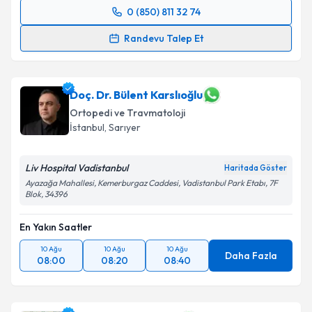
0 (850) 811 32 74
Randevu Takvimi Talebi
Randevu Talep Et
Prof. Dr. Hacı Mustafa Özdemir
için randevu
takvimi talebi oluşturun. Size bu uzmandan randevu
almanız için bir takvim hazırlandığında e-posta ile
Doç. Dr. Bülent Karslıoğlu
bilgilendireceğiz.
Ortopedi ve Travmatoloji
İstanbul
, Sarıyer
E-posta Adresiniz
Liv Hospital Vadistanbul
Haritada Göster
Ayazağa Mahallesi, Kemerburgaz Caddesi, Vadistanbul Park Etabı, 7F
Blok, 34396
Kişisel verilerimin işlenmesine ilişkin
Aydınlatma
Metni
'ni okudum ve kişisel verilerimin belirtilen
En Yakın Saatler
kapsamda işlenmesini kabul ediyorum.
10 Ağu
10 Ağu
10 Ağu
Daha Fazla
08:00
08:20
08:40
Takvim Talebini Gönder