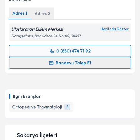
Adres
1
Adres
2
Uluslararası Eklem Merkezi
Haritada Göster
Darüşşafaka, Büyükdere Cd. No:40, 34457
0 (850) 474 71 92
Randevu Takvimi Talebi
Randevu Talep Et
Doç. Dr. Serkan Sürücü
için randevu takvimi talebi
oluşturun. Size bu uzmandan randevu almanız için bir
takvim hazırlandığında e-posta ile bilgilendireceğiz.
İlgili Branşlar
E-posta Adresiniz
Ortopedi ve Travmatoloji
2
Kişisel verilerimin işlenmesine ilişkin
Aydınlatma
Sakarya İlçeleri
Metni
'ni okudum ve kişisel verilerimin belirtilen