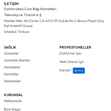
İLETİŞİM
Doktorsitesi Com Bilgi Hizmetleri
Teknoloji ve Ticaret A.Ş.
Maslak Mah. Ahi Evran Cd. A.O.S 55 Sokak No:2 Aksoy Plaza Giriş
Kat Kolektif House
İstanbul, Türkiye
SAĞLIK
PROFESYONELLER
Uzmanlar
Doktorlar İçin
Uzmanlık Alanları
Web Siteniz İçin
Hastalıklar
Kariyer
İşe Alım
Hizmetler
Hastaneler
KURUMSAL
Hakkımızda
Bize Ulaşın