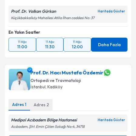
Prof. Dr. Volkan Gürkan
Haritada Göster
Küçükbakkalköy Mahallesi Atilla İlhan caddesi No: 37
En Yakın Saatler
11 Ağu
11 Ağu
11 Ağu
Daha Fazla
11:00
11:30
12:00
Prof. Dr. Hacı Mustafa Özdemir
Ortopedi ve Travmatoloji
İstanbul
, Kadıköy
Adres
1
Adres
2
Medipol Acıbadem Bölge Hastanesi
Haritada Göster
Acıbadem, Şht. Emin Çölen Sokağı No:4, 34718