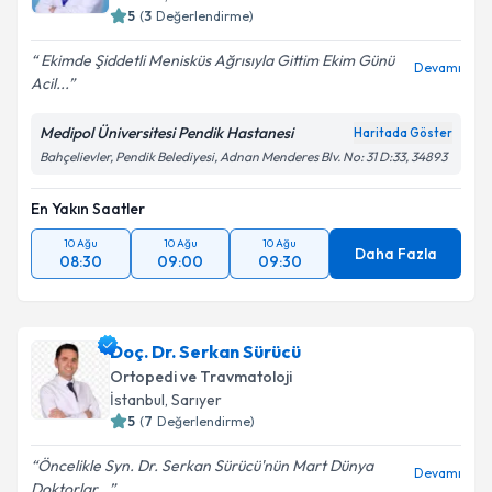
5
(
3
Değerlendirme)
Ekimde Şiddetli Menisküs Ağrısıyla Gittim Ekim Günü
Devamı
Acil...
Medipol Üniversitesi Pendik Hastanesi
Haritada Göster
Bahçelievler, Pendik Belediyesi, Adnan Menderes Blv. No: 31 D:33, 34893
En Yakın Saatler
10 Ağu
10 Ağu
10 Ağu
Daha Fazla
08:30
09:00
09:30
Doç. Dr. Serkan Sürücü
Ortopedi ve Travmatoloji
İstanbul
, Sarıyer
5
(
7
Değerlendirme)
Öncelikle Syn. Dr. Serkan Sürücü'nün Mart Dünya
Devamı
Doktorlar...