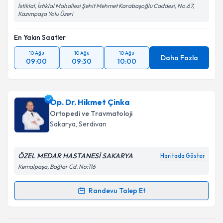
İstiklal, İstiklal Mahallesi Şehit Mehmet Karabaşoğlu Caddesi, No.67,
Kazımpaşa Yolu Üzeri
En Yakın Saatler
10 Ağu
10 Ağu
10 Ağu
Daha Fazla
09:00
09:30
10:00
Op. Dr. Hikmet Çinka
Ortopedi ve Travmatoloji
Sakarya
, Serdivan
ÖZEL MEDAR HASTANESİ SAKARYA
Haritada Göster
Kemalpaşa, Bağlar Cd. No:116
Randevu Talep Et
Randevu Takvimi Talebi