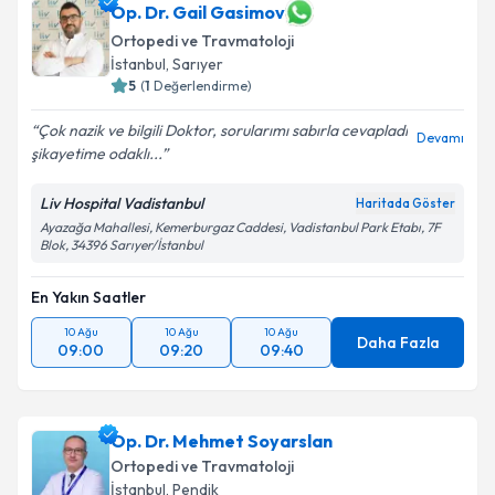
Op. Dr. Gail Gasimov
Ortopedi ve Travmatoloji
İstanbul
, Sarıyer
5
(
1
Değerlendirme)
Çok nazik ve bilgili Doktor, sorularımı sabırla cevapladı
Devamı
şikayetime odaklı...
Liv Hospital Vadistanbul
Haritada Göster
Ayazağa Mahallesi, Kemerburgaz Caddesi, Vadistanbul Park Etabı, 7F
Blok, 34396 Sarıyer/İstanbul
En Yakın Saatler
10 Ağu
10 Ağu
10 Ağu
Daha Fazla
09:00
09:20
09:40
Op. Dr. Mehmet Soyarslan
Ortopedi ve Travmatoloji
İstanbul
, Pendik