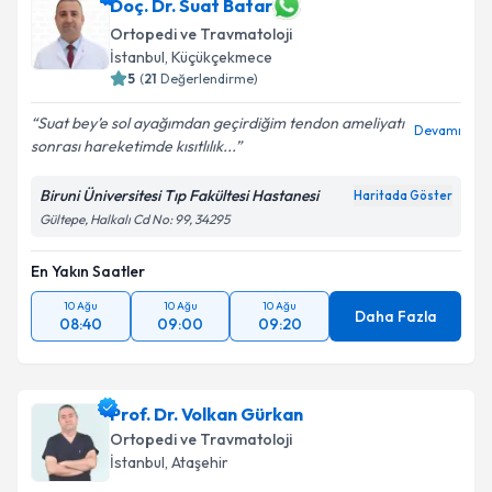
Doç. Dr. Suat Batar
Ortopedi ve Travmatoloji
İstanbul
, Küçükçekmece
5
(
21
Değerlendirme)
Suat bey’e sol ayağımdan geçirdiğim tendon ameliyatı
Devamı
sonrası hareketimde kısıtlılık...
Biruni Üniversitesi Tıp Fakültesi Hastanesi
Haritada Göster
Gültepe, Halkalı Cd No: 99, 34295
En Yakın Saatler
10 Ağu
10 Ağu
10 Ağu
Daha Fazla
08:40
09:00
09:20
Prof. Dr. Volkan Gürkan
Ortopedi ve Travmatoloji
İstanbul
, Ataşehir