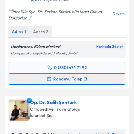
E-posta Adresiniz
Öncelikle Syn. Dr. Serkan Sürücü'nün Mart Dünya
Devamı
Doktorlar...
Adres
1
Adres
2
Kişisel verilerimin işlenmesine ilişkin
Aydınlatma
Metni
'ni okudum ve kişisel verilerimin belirtilen
kapsamda işlenmesini kabul ediyorum.
Uluslararası Eklem Merkezi
Haritada Göster
Darüşşafaka, Büyükdere Cd. No:40, 34457
Takvim Talebini Gönder
0 (850) 474 71 92
Randevu Takvimi Talebi
Randevu Talep Et
Doç. Dr. Serkan Sürücü
için randevu takvimi talebi
oluşturun. Size bu uzmandan randevu almanız için bir
Op. Dr. Salih Şentürk
takvim hazırlandığında e-posta ile bilgilendireceğiz.
Ortopedi ve Travmatoloji
E-posta Adresiniz
İstanbul
, Şişli