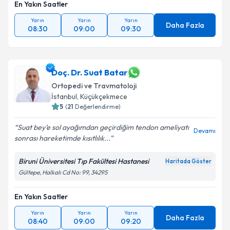
En Yakın Saatler
Yarın
Yarın
Yarın
Daha Fazla
08:30
09:00
09:30
Doç. Dr. Suat Batar
Ortopedi ve Travmatoloji
İstanbul
, Küçükçekmece
5
(
21
Değerlendirme)
Suat bey’e sol ayağımdan geçirdiğim tendon ameliyatı
Devamı
sonrası hareketimde kısıtlılık...
Biruni Üniversitesi Tıp Fakültesi Hastanesi
Haritada Göster
Gültepe, Halkalı Cd No: 99, 34295
En Yakın Saatler
Yarın
Yarın
Yarın
Daha Fazla
08:40
09:00
09:20