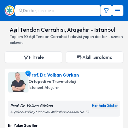
Doktor, klinik ara...
Aşil Tendon Cerrahisi, Ataşehir - İstanbul
Toplam
10
Aşil Tendon Cerrahisi
tedavisi yapan doktor - uzman
bulundu
Filtrele
Akıllı Sıralama
Prof. Dr. Volkan Gürkan
Ortopedi ve Travmatoloji
İstanbul
, Ataşehir
Prof. Dr. Volkan Gürkan
Haritada Göster
Küçükbakkalköy Mahallesi Atilla İlhan caddesi No: 37
En Yakın Saatler