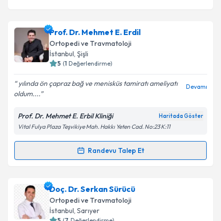
Prof. Dr. Mehmet E. Erdil
Ortopedi ve Travmatoloji
İstanbul
, Şişli
5
(
1
Değerlendirme)
yılında ön çapraz bağ ve menisküs tamiratı ameliyatı
Devamı
oldum....
Prof. Dr. Mehmet E. Erbil Kliniği
Haritada Göster
Vital Fulya Plaza Teşvikiye Mah. Hakkı Yeten Cad. No:23 K:11
Randevu Talep Et
Randevu Takvimi Talebi
Prof. Dr. Mehmet E. Erdil
için randevu takvimi talebi
Doç. Dr. Serkan Sürücü
oluşturun. Size bu uzmandan randevu almanız için bir
Ortopedi ve Travmatoloji
takvim hazırlandığında e-posta ile bilgilendireceğiz.
İstanbul
, Sarıyer
5
(
7
Değerlendirme)