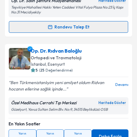
Op. Dr. Salih Şentürk Muayenehanesi
Haritada Göster
Teşvikiye Mahallesi Hakkı Yeten Caddesi Vital Fulya Plaza No:23 İç Kapı
Kişisel verilerimin işlenmesine ilişkin
Aydınlatma
No:31 Mecidiyeköy
Metni
'ni okudum ve kişisel verilerimin belirtilen
kapsamda işlenmesini kabul ediyorum.
Randevu Talep Et
Randevu Takvimi Talebi
Takvim Talebini Gönder
Op. Dr. Salih Şentürk
için randevu takvimi talebi
Op. Dr. Rıdvan Baloğlu
oluşturun. Size bu uzmandan randevu almanız için bir
Ortopedi ve Travmatoloji
takvim hazırlandığında e-posta ile bilgilendireceğiz.
İstanbul
, Esenyurt
5
(
25
Değerlendirme)
E-posta Adresiniz
Ben Türkmenistanlıyim yeni amilyet oldum Ridvan
Devamı
hocanın ellerine sağlık işinde...
Özel Medihaus Cerrahi Tıp Merkezi
Haritada Göster
Kişisel verilerimin işlenmesine ilişkin
Aydınlatma
Güzelyurt, Yavuz Sultan Selim Blv. No:9, 34515 Beylikdüzü OSB
Metni
'ni okudum ve kişisel verilerimin belirtilen
kapsamda işlenmesini kabul ediyorum.
En Yakın Saatler
Yarın
Yarın
Yarın
Takvim Talebini Gönder
Daha Fazla