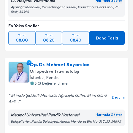
Liv Hospital Vadistanbul
Haritada Göster
Ayazağa Mahallesi, Kemerburgaz Caddesi, Vadistanbul Park Etabı, 7F
Blok, 34396
Kişisel verilerimin işlenmesine ilişkin
Aydınlatma
Metni
'ni okudum ve kişisel verilerimin belirtilen
En Yakın Saatler
kapsamda işlenmesini kabul ediyorum.
Yarın
Yarın
Yarın
Daha Fazla
08:00
08:20
08:40
Takvim Talebini Gönder
Op. Dr. Mehmet Soyarslan
Ortopedi ve Travmatoloji
İstanbul
, Pendik
5
(
3
Değerlendirme)
Ekimde Şiddetli Menisküs Ağrısıyla Gittim Ekim Günü
Devamı
Acil...
Medipol Üniversitesi Pendik Hastanesi
Haritada Göster
Bahçelievler, Pendik Belediyesi, Adnan Menderes Blv. No: 31 D:33, 34893