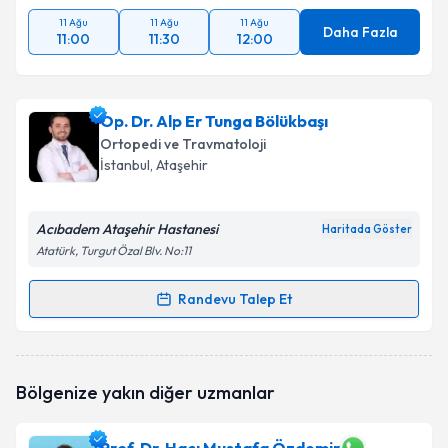
11 Ağu
11 Ağu
11 Ağu
Daha Fazla
11:00
11:30
12:00
Op. Dr. Alp Er Tunga Bölükbaşı
Ortopedi ve Travmatoloji
İstanbul
, Ataşehir
Acıbadem Ataşehir Hastanesi
Haritada Göster
Atatürk, Turgut Özal Blv. No:11
Randevu Talep Et
Randevu Takvimi Talebi
Op. Dr. Alp Er Tunga Bölükbaşı
için randevu takvimi
Bölgenize yakın diğer uzmanlar
talebi oluşturun. Size bu uzmandan randevu almanız
için bir takvim hazırlandığında e-posta ile
bilgilendireceğiz.