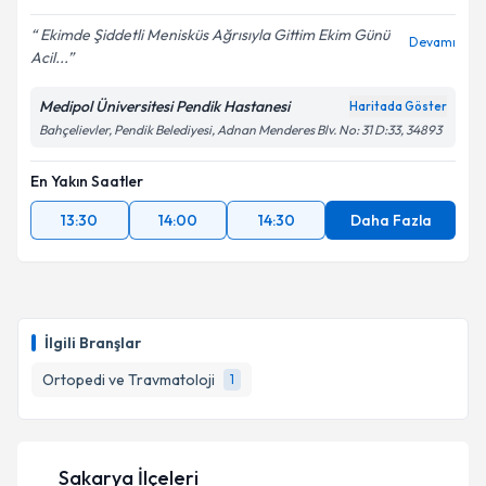
Ekimde Şiddetli Menisküs Ağrısıyla Gittim Ekim Günü
Devamı
Acil...
Medipol Üniversitesi Pendik Hastanesi
Haritada Göster
Bahçelievler, Pendik Belediyesi, Adnan Menderes Blv. No: 31 D:33, 34893
En Yakın Saatler
13:30
14:00
14:30
Daha Fazla
İlgili Branşlar
Ortopedi ve Travmatoloji
1
Sakarya İlçeleri