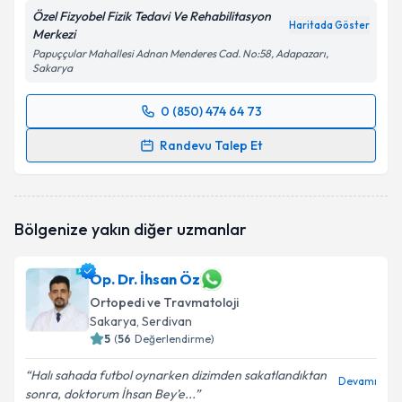
Özel Fizyobel Fizik Tedavi Ve Rehabilitasyon
Haritada Göster
Merkezi
Papuççular Mahallesi Adnan Menderes Cad. No:58, Adapazarı,
Sakarya
0 (850) 474 64 73
Randevu Takvimi Talebi
Randevu Talep Et
Op. Dr. Ozan Akca
için randevu takvimi talebi
oluşturun. Size bu uzmandan randevu almanız için bir
takvim hazırlandığında e-posta ile bilgilendireceğiz.
Bölgenize yakın diğer uzmanlar
E-posta Adresiniz
Op. Dr. İhsan Öz
Ortopedi ve Travmatoloji
Sakarya
, Serdivan
Kişisel verilerimin işlenmesine ilişkin
5
(
56
Değerlendirme)
Aydınlatma
Metni
'ni okudum ve kişisel verilerimin belirtilen
Halı sahada futbol oynarken dizimden sakatlandıktan
kapsamda işlenmesini kabul ediyorum.
Devamı
sonra, doktorum İhsan Bey’e...