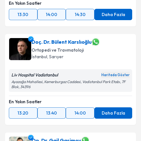
En Yakın Saatler
13:30
14:00
14:30
Daha Fazla
Doç. Dr. Bülent Karslıoğlu
Ortopedi ve Travmatoloji
İstanbul
, Sarıyer
Liv Hospital Vadistanbul
Haritada Göster
Ayazağa Mahallesi, Kemerburgaz Caddesi, Vadistanbul Park Etabı, 7F
Blok, 34396
En Yakın Saatler
13:20
13:40
14:00
Daha Fazla
Op. Dr. Gail Gasimov