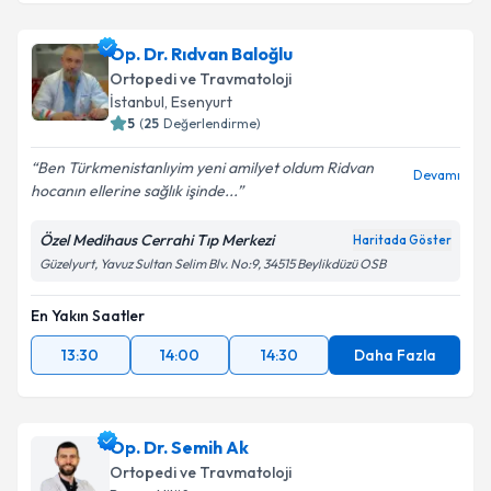
Op. Dr. Hikmet Çinka
için randevu takvimi talebi
Op. Dr. Rıdvan Baloğlu
oluşturun. Size bu uzmandan randevu almanız için bir
Ortopedi ve Travmatoloji
takvim hazırlandığında e-posta ile bilgilendireceğiz.
İstanbul
, Esenyurt
5
(
25
Değerlendirme)
E-posta Adresiniz
Ben Türkmenistanlıyim yeni amilyet oldum Ridvan
Devamı
hocanın ellerine sağlık işinde...
Özel Medihaus Cerrahi Tıp Merkezi
Haritada Göster
Kişisel verilerimin işlenmesine ilişkin
Aydınlatma
Güzelyurt, Yavuz Sultan Selim Blv. No:9, 34515 Beylikdüzü OSB
Metni
'ni okudum ve kişisel verilerimin belirtilen
kapsamda işlenmesini kabul ediyorum.
En Yakın Saatler
13:30
14:00
14:30
Daha Fazla
Takvim Talebini Gönder
Op. Dr. Semih Ak
Ortopedi ve Travmatoloji