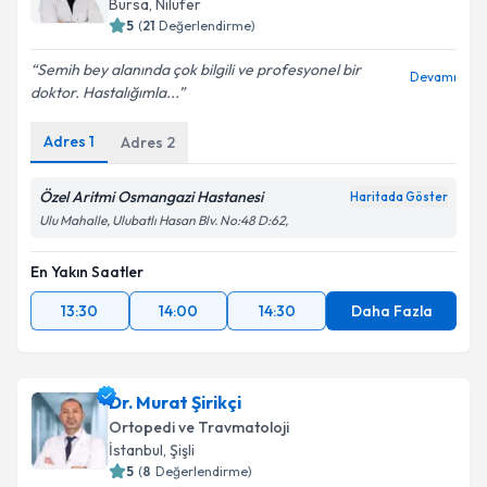
Bursa
, Nilüfer
5
(
21
Değerlendirme)
Semih bey alanında çok bilgili ve profesyonel bir
Devamı
doktor. Hastalığımla...
Adres
1
Adres
2
Özel Aritmi Osmangazi Hastanesi
Haritada Göster
Ulu Mahalle, Ulubatlı Hasan Blv. No:48 D:62,
En Yakın Saatler
13:30
14:00
14:30
Daha Fazla
Dr. Murat Şirikçi
Ortopedi ve Travmatoloji
İstanbul
, Şişli
5
(
8
Değerlendirme)