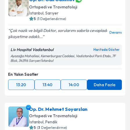
Ortopedi ve Travmatoloji
İstanbul
, Sarıyer
5
(
1
Değerlendirme)
Çok nazik ve bilgili Doktor, sorularımı sabırla cevapladı
Devamı
şikayetime odaklı...
Liv Hospital Vadistanbul
Haritada Göster
Ayazağa Mahallesi, Kemerburgaz Caddesi, Vadistanbul Park Etabı, 7F
Blok, 34396 Sarıyer/İstanbul
En Yakın Saatler
13:20
13:40
14:00
Daha Fazla
Op. Dr. Mehmet Soyarslan
Ortopedi ve Travmatoloji
İstanbul
, Pendik
5
(
3
Değerlendirme)