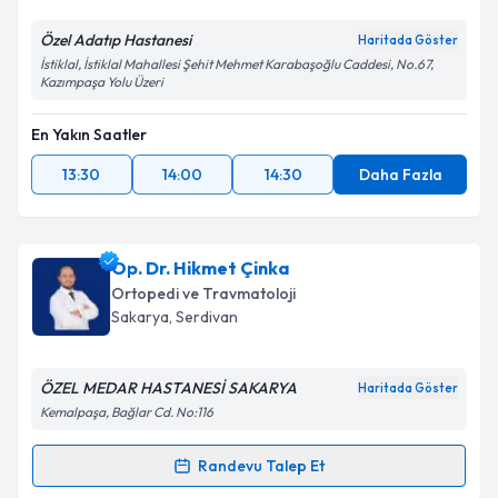
Takvim Talebini Gönder
Özel Adatıp Hastanesi
Haritada Göster
İstiklal, İstiklal Mahallesi Şehit Mehmet Karabaşoğlu Caddesi, No.67,
Kazımpaşa Yolu Üzeri
En Yakın Saatler
13:30
14:00
14:30
Daha Fazla
Op. Dr. Hikmet Çinka
Ortopedi ve Travmatoloji
Sakarya
, Serdivan
ÖZEL MEDAR HASTANESİ SAKARYA
Haritada Göster
Kemalpaşa, Bağlar Cd. No:116
Randevu Talep Et
Randevu Takvimi Talebi