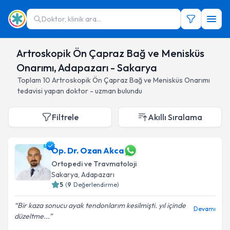
Doktor, klinik ara...
Artroskopik Ön Çapraz Bağ ve Menisküs
Onarımı, Adapazarı - Sakarya
Toplam
10
Artroskopik Ön Çapraz Bağ ve Menisküs Onarımı
tedavisi yapan doktor - uzman bulundu
Filtrele
Akıllı Sıralama
Op. Dr. Ozan Akca
Ortopedi ve Travmatoloji
Sakarya
, Adapazarı
5
(
9
Değerlendirme)
Bir kaza sonucu ayak tendonlarım kesilmişti. yıl içinde
Devamı
düzeltme...