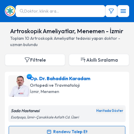
Doktor, klinik ara...
Artroskopik Ameliyatlar, Menemen - İzmir
Toplam
10
Artroskopik Ameliyatlar
tedavisi yapan doktor -
uzman bulundu
Filtrele
Akıllı Sıralama
Op. Dr. Bahaddin Karadam
Ortopedi ve Travmatoloji
İzmir
, Menemen
Sada Hastanesi
Haritada Göster
Esatpaşa, İzmir-Çanakkale Asfaltı Cd. Üzeri
Randevu Talep Et