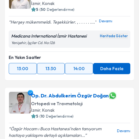
İzmir
, Konak
5
(
50
Değerlendirme)
Devamı
Herşey mükemmeldi. Teşekkürler. , . . . . . ....
Medicana International İzmir Hastanesi
Haritada Göster
Yenişehir, İşçiler Cd. No:126
En Yakın Saatler
13:00
13:30
14:00
Daha Fazla
Op. Dr. Abdulkerim Özgür Doğan
Ortopedi ve Travmatoloji
İzmir
, Konak
5
(
10
Değerlendirme)
Özgür Hocam ı Buca Hastanesi'nden tanıyorum
Devamı
hastaya yaklaşımı detaylı açıklamaları...