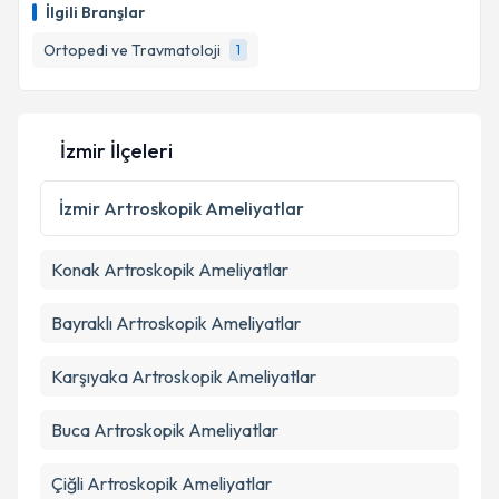
İlgili Branşlar
E-posta Adresiniz
Ortopedi ve Travmatoloji
1
Kişisel verilerimin işlenmesine ilişkin
Aydınlatma
İzmir İlçeleri
Metni
'ni okudum ve kişisel verilerimin belirtilen
kapsamda işlenmesini kabul ediyorum.
İzmir
Artroskopik Ameliyatlar
Takvim Talebini Gönder
Konak
Artroskopik Ameliyatlar
Bayraklı
Artroskopik Ameliyatlar
Karşıyaka
Artroskopik Ameliyatlar
Buca
Artroskopik Ameliyatlar
Çiğli
Artroskopik Ameliyatlar