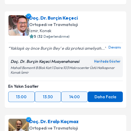
Doç. Dr. Burçin Keçeci
Ortopedi ve Travmatoloji
İzmir
, Konak
5
(
32
Değerlendirme)
Devamı
Yaklaşık ay önce Burçin Bey’ e diz protezi ameliyatı...
Doç. Dr. Burçin Keçeci Muayenehanesi
Haritada Göster
Mahall Bomonti B Blok Kat:1 Daire:103 Makrocenter Üstü Halkapınar
Konak İzmir
En Yakın Saatler
13:00
13:30
14:00
Daha Fazla
Doç. Dr. Eralp Kaçmaz
Ortopedi ve Travmatoloji