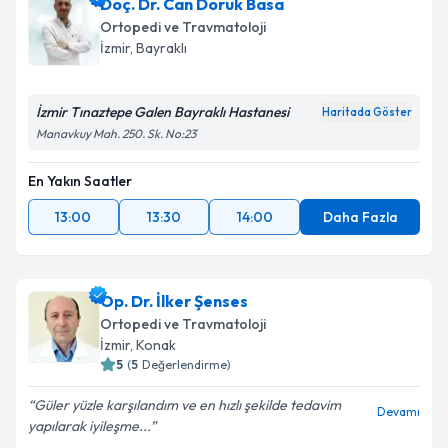
Doç. Dr. Can Doruk Basa
takvim hazırlandığında e-posta ile bilgilendireceğiz.
Ortopedi ve Travmatoloji
E-posta Adresiniz
İzmir
, Bayraklı
İzmir Tınaztepe Galen Bayraklı Hastanesi
Haritada Göster
Manavkuy Mah. 250. Sk. No:23
Kişisel verilerimin işlenmesine ilişkin
Aydınlatma
Metni
'ni okudum ve kişisel verilerimin belirtilen
En Yakın Saatler
kapsamda işlenmesini kabul ediyorum.
13:00
13:30
14:00
Daha Fazla
Takvim Talebini Gönder
Op. Dr. İlker Şenses
Ortopedi ve Travmatoloji
İzmir
, Konak
5
(
5
Değerlendirme)
Güler yüzle karşılandım ve en hızlı şekilde tedavim
Devamı
yapılarak iyileşme...