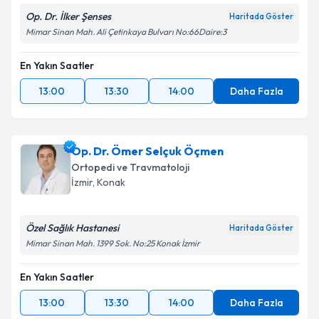
Op. Dr. İlker Şenses
Haritada Göster
Mimar Sinan Mah. Ali Çetinkaya Bulvarı No:66Daire:3
En Yakın Saatler
13:00
13:30
14:00
Daha Fazla
Op. Dr. Ömer Selçuk Öçmen
Ortopedi ve Travmatoloji
İzmir
, Konak
Özel Sağlık Hastanesi
Haritada Göster
Mimar Sinan Mah. 1399 Sok. No:25 Konak İzmir
En Yakın Saatler
13:00
13:30
14:00
Daha Fazla