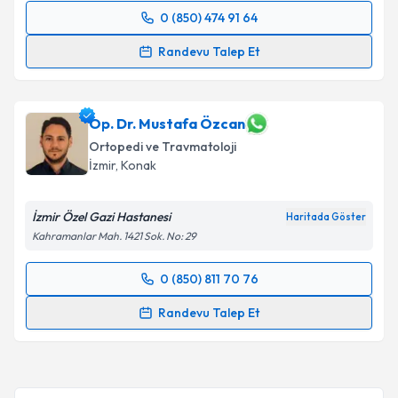
0 (850) 474 91 64
Randevu Takvimi Talebi
Randevu Talep Et
Op. Dr. Mehmet Rauf Koç
için randevu takvimi talebi
oluşturun. Size bu uzmandan randevu almanız için bir
takvim hazırlandığında e-posta ile bilgilendireceğiz.
Op. Dr. Mustafa Özcan
Ortopedi ve Travmatoloji
E-posta Adresiniz
İzmir
, Konak
İzmir Özel Gazi Hastanesi
Haritada Göster
Kahramanlar Mah. 1421 Sok. No: 29
Kişisel verilerimin işlenmesine ilişkin
Aydınlatma
Metni
'ni okudum ve kişisel verilerimin belirtilen
0 (850) 811 70 76
kapsamda işlenmesini kabul ediyorum.
Randevu Takvimi Talebi
Randevu Talep Et
Takvim Talebini Gönder
Op. Dr. Mustafa Özcan
için randevu takvimi talebi
oluşturun. Size bu uzmandan randevu almanız için bir
takvim hazırlandığında e-posta ile bilgilendireceğiz.