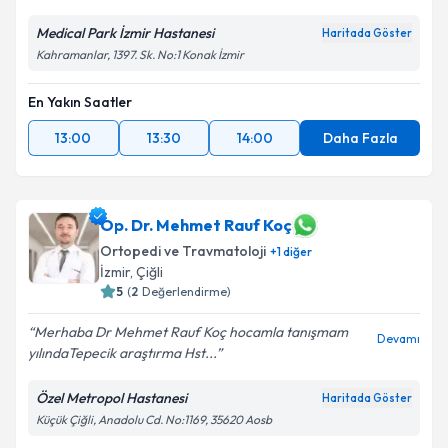
Medical Park İzmir Hastanesi
Haritada Göster
Kahramanlar, 1397. Sk. No:1 Konak İzmir
En Yakın Saatler
13:00
13:30
14:00
Daha Fazla
Op. Dr. Mehmet Rauf Koç
Ortopedi ve Travmatoloji
+
1
diğer
İzmir
, Çiğli
5
(
2
Değerlendirme)
Merhaba Dr Mehmet Rauf Koç hocamla tanışmam
Devamı
yılındaTepecik araştırma Hst...
Özel Metropol Hastanesi
Haritada Göster
Küçük Çiğli, Anadolu Cd. No:1169, 35620 Aosb