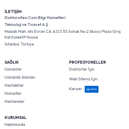
İLETİŞİM
Doktorsitesi Com Bilgi Hizmetleri
Teknoloji ve Ticaret A.Ş.
Maslak Mah. Ahi Evran Cd. A.O.S 55 Sokak No:2 Aksoy Plaza Giriş
Kat Kolektif House
İstanbul, Türkiye
SAĞLIK
PROFESYONELLER
Uzmanlar
Doktorlar İçin
Uzmanlık Alanları
Web Siteniz İçin
Hastalıklar
Kariyer
İşe Alım
Hizmetler
Hastaneler
KURUMSAL
Hakkımızda