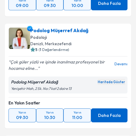
Yarın
Yarın
Yarın
Daha Fazla
09:00
09:30
10:00
Podolog Müşerref Akdağ
Podoloji
Denizli
, Merkezefendi
5
(
1
Değerlendirme)
Çok güler yüzlü ve işinde inanılmaz profesyonel bir
Devamı
hocamız eline...
Podolog Müşerref Akdağ
Haritada Göster
Yenişehir Mah, 2 Sk. No:7 kat 2 daire 13
En Yakın Saatler
Yarın
Yarın
Yarın
Daha Fazla
09:30
10:30
11:00