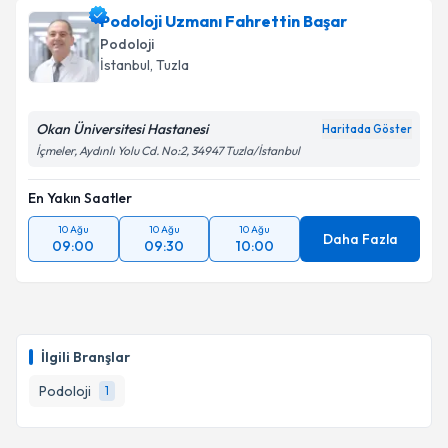
Podoloji Uzmanı Fahrettin Başar
Podoloji
İstanbul
, Tuzla
Okan Üniversitesi Hastanesi
Haritada Göster
İçmeler, Aydınlı Yolu Cd. No:2, 34947 Tuzla/İstanbul
En Yakın Saatler
10 Ağu
10 Ağu
10 Ağu
Daha Fazla
09:00
09:30
10:00
İlgili Branşlar
Podoloji
1