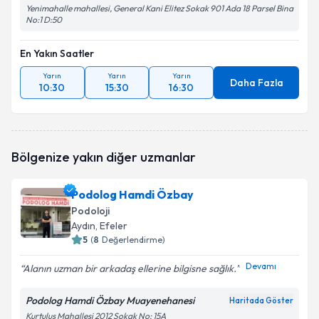
Yenimahalle mahallesi, General Kani Elitez Sokak 901 Ada 18 Parsel Bina
No:1 D:50
En Yakın Saatler
Yarın
Yarın
Yarın
Daha Fazla
10:30
15:30
16:30
Bölgenize yakın diğer uzmanlar
Podolog Hamdi Özbay
Podoloji
Aydın
, Efeler
5
(
8
Değerlendirme)
Devamı
Alanın uzman bir arkadaş ellerine bilgisne sağlık.
Podolog Hamdi Özbay Muayenehanesi
Haritada Göster
Kurtuluş Mahallesi 2012 Sokak No: 15A