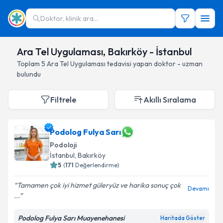
Doktor, klinik ara...
Ara Tel Uygulaması, Bakırköy - İstanbul
Toplam
5
Ara Tel Uygulaması
tedavisi yapan doktor - uzman
bulundu
Filtrele
Akıllı Sıralama
Podolog Fulya Sarı
Podoloji
İstanbul
, Bakırköy
5
(
171
Değerlendirme)
Tamamen çok iyi hizmet güleryüz ve harika sonuç çok
Devamı
...
Podolog Fulya Sarı Muayenehanesi
Haritada Göster