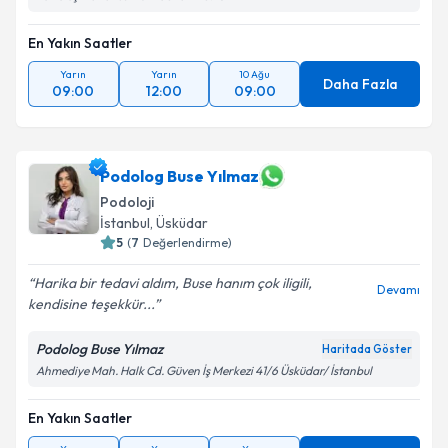
En Yakın Saatler
Yarın
Yarın
10 Ağu
Daha Fazla
09:00
12:00
09:00
Podolog Buse Yılmaz
Podoloji
İstanbul
, Üsküdar
5
(
7
Değerlendirme)
Harika bir tedavi aldım, Buse hanım çok iligili,
Devamı
kendisine teşekkür...
Podolog Buse Yılmaz
Haritada Göster
Ahmediye Mah. Halk Cd. Güven İş Merkezi 41/6 Üsküdar/ İstanbul
En Yakın Saatler