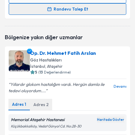
Randevu Takvimi Talebi
Takvim Talebini Gönder
Randevu Talep Et
Prof. Dr. Cengiz Alagöz
için randevu takvimi talebi
oluşturun. Size bu uzmandan randevu almanız için bir
takvim hazırlandığında e-posta ile bilgilendireceğiz.
Bölgenize yakın diğer uzmanlar
E-posta Adresiniz
Op. Dr. Mehmet Fatih Arslan
Göz Hastalıkları
İstanbul
, Ataşehir
5
(
13
Değerlendirme)
Kişisel verilerimin işlenmesine ilişkin
Aydınlatma
Metni
'ni okudum ve kişisel verilerimin belirtilen
Yıllardır glokom hastalığım vardı. Hergün damla ile
kapsamda işlenmesini kabul ediyorum.
Devamı
tedavi oluyordum....
Adres
1
Adres
2
Takvim Talebini Gönder
Memorial Ataşehir Hastanesi
Haritada Göster
Küçükbakkalköy, Vedat Günyol Cd. No:28-30