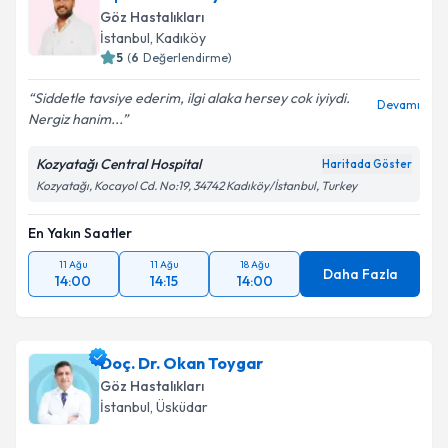
Göz Hastalıkları
E-posta Adresiniz
İstanbul
, Kadıköy
5
(
6
Değerlendirme)
Siddetle tavsiye ederim, ilgi alaka hersey cok iyiydi.
Devamı
Nergiz hanim...
Kişisel verilerimin işlenmesine ilişkin
Aydınlatma
Metni
'ni okudum ve kişisel verilerimin belirtilen
Kozyatağı Central Hospital
Haritada Göster
kapsamda işlenmesini kabul ediyorum.
Kozyatağı, Kocayol Cd. No:19, 34742 Kadıköy/İstanbul, Turkey
En Yakın Saatler
Takvim Talebini Gönder
11 Ağu
11 Ağu
18 Ağu
Daha Fazla
14:00
14:15
14:00
Doç. Dr. Okan Toygar
Göz Hastalıkları
İstanbul
, Üsküdar