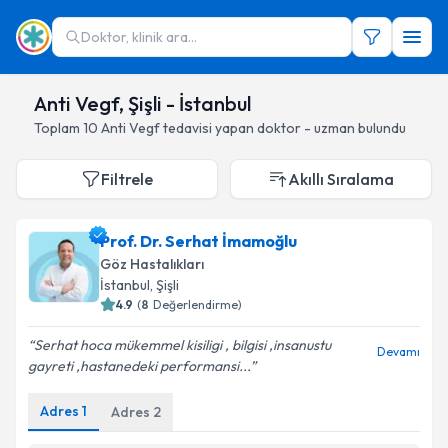
Doktor, klinik ara...
Anti Vegf, Şişli - İstanbul
Toplam
10
Anti Vegf
tedavisi yapan doktor - uzman bulundu
Filtrele
Akıllı Sıralama
Prof. Dr. Serhat İmamoğlu
Göz Hastalıkları
İstanbul
, Şişli
4.9
(
8
Değerlendirme)
Serhat hoca mükemmel kisiligi , bilgisi ,insanustu
Devamı
gayreti ,hastanedeki performansi...
Adres
1
Adres
2