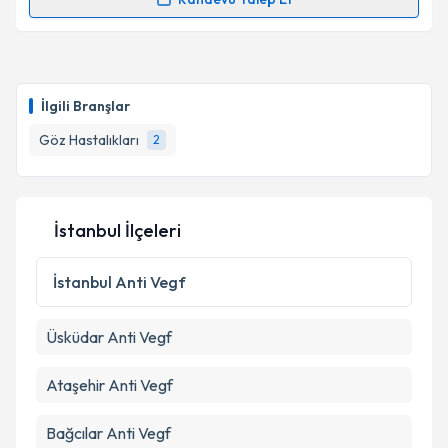
Randevu Takvimi Talebi
Op. Dr. Methiye Önder
için randevu takvimi talebi
oluşturun. Size bu uzmandan randevu almanız için bir
İlgili Branşlar
takvim hazırlandığında e-posta ile bilgilendireceğiz.
Göz Hastalıkları
2
E-posta Adresiniz
İstanbul İlçeleri
Kişisel verilerimin işlenmesine ilişkin
Aydınlatma
Metni
'ni okudum ve kişisel verilerimin belirtilen
İstanbul
Anti Vegf
kapsamda işlenmesini kabul ediyorum.
Üsküdar
Anti Vegf
Takvim Talebini Gönder
Ataşehir
Anti Vegf
Bağcılar
Anti Vegf