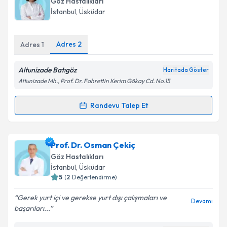
Takvim Talebini Gönder
Göz Hastalıkları
takvim hazırlandığında e-posta ile bilgilendireceğiz.
İstanbul
, Üsküdar
E-posta Adresiniz
Adres
2
Adres
1
Altunizade Batıgöz
Haritada Göster
Kişisel verilerimin işlenmesine ilişkin
Aydınlatma
Altunizade Mh., Prof. Dr. Fahrettin Kerim Gökay Cd. No.15
Metni
'ni okudum ve kişisel verilerimin belirtilen
kapsamda işlenmesini kabul ediyorum.
Randevu Talep Et
Randevu Takvimi Talebi
Takvim Talebini Gönder
Op. Dr. Dilhan Gönenç
için randevu takvimi talebi
Prof. Dr. Osman Çekiç
oluşturun. Size bu uzmandan randevu almanız için bir
Göz Hastalıkları
takvim hazırlandığında e-posta ile bilgilendireceğiz.
İstanbul
, Üsküdar
5
(
2
Değerlendirme)
E-posta Adresiniz
Gerek yurt içi ve gerekse yurt dışı çalışmaları ve
Devamı
başarıları...