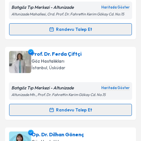
Batıgöz Tıp Merkezi - Altunizade
Haritada Göster
Altunizade Mahallesi, Ord. Prof. Dr. Fahrettin Kerim Gökay Cd. No:15
Randevu Talep Et
Randevu Takvimi Talebi
Doç. Dr. Okan Toygar
için randevu takvimi talebi
Prof. Dr. Ferda Çiftçi
oluşturun. Size bu uzmandan randevu almanız için bir
Göz Hastalıkları
takvim hazırlandığında e-posta ile bilgilendireceğiz.
İstanbul
, Üsküdar
E-posta Adresiniz
Batıgöz Tıp Merkezi - Altunizade
Haritada Göster
Altunizade Mh., Prof. Dr. Fahrettin Kerim Gökay Cd. No.15
Kişisel verilerimin işlenmesine ilişkin
Aydınlatma
Randevu Talep Et
Randevu Takvimi Talebi
Metni
'ni okudum ve kişisel verilerimin belirtilen
kapsamda işlenmesini kabul ediyorum.
Prof. Dr. Ferda Çiftçi
için randevu takvimi talebi
Op. Dr. Dilhan Gönenç
oluşturun. Size bu uzmandan randevu almanız için bir