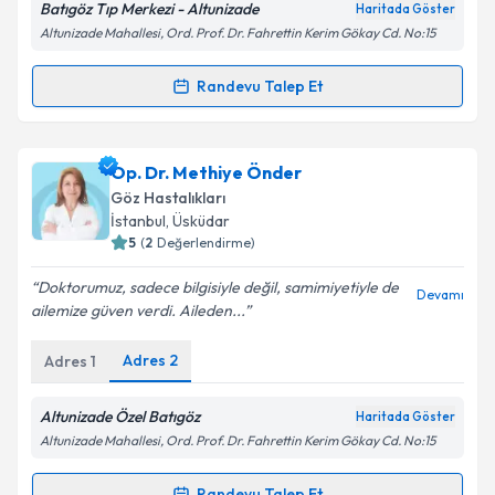
Batıgöz Tıp Merkezi - Altunizade
Haritada Göster
Kişisel verilerimin işlenmesine ilişkin
Aydınlatma
Altunizade Mahallesi, Ord. Prof. Dr. Fahrettin Kerim Gökay Cd. No:15
Metni
'ni okudum ve kişisel verilerimin belirtilen
kapsamda işlenmesini kabul ediyorum.
Randevu Talep Et
Randevu Takvimi Talebi
Takvim Talebini Gönder
Prof. Dr. Osman Çekiç
için randevu takvimi talebi
Op. Dr. Methiye Önder
oluşturun. Size bu uzmandan randevu almanız için bir
Göz Hastalıkları
takvim hazırlandığında e-posta ile bilgilendireceğiz.
İstanbul
, Üsküdar
5
(
2
Değerlendirme)
E-posta Adresiniz
Doktorumuz, sadece bilgisiyle değil, samimiyetiyle de
Devamı
ailemize güven verdi. Aileden...
Adres
2
Adres
1
Kişisel verilerimin işlenmesine ilişkin
Aydınlatma
Metni
'ni okudum ve kişisel verilerimin belirtilen
kapsamda işlenmesini kabul ediyorum.
Altunizade Özel Batıgöz
Haritada Göster
Altunizade Mahallesi, Ord. Prof. Dr. Fahrettin Kerim Gökay Cd. No:15
Takvim Talebini Gönder
Randevu Talep Et