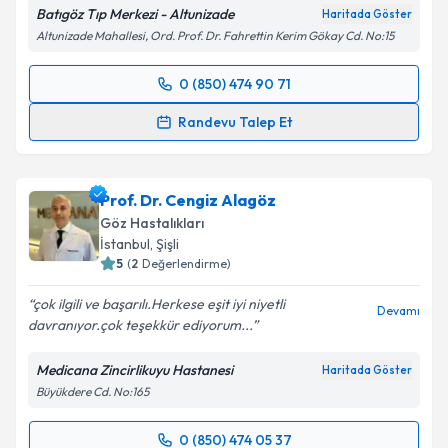
Batıgöz Tıp Merkezi - Altunizade
Haritada Göster
Altunizade Mahallesi, Ord. Prof. Dr. Fahrettin Kerim Gökay Cd. No:15
0 (850) 474 90 71
Randevu Takvimi Talebi
Randevu Talep Et
Prof. Dr. Serhat İmamoğlu
için randevu takvimi
talebi oluşturun. Size bu uzmandan randevu almanız
Prof. Dr. Cengiz Alagöz
için bir takvim hazırlandığında e-posta ile
bilgilendireceğiz.
Göz Hastalıkları
İstanbul
, Şişli
E-posta Adresiniz
5
(
2
Değerlendirme)
çok ilgili ve başarılı.Herkese eşit iyi niyetli
Devamı
davranıyor.çok teşekkür ediyorum...
Kişisel verilerimin işlenmesine ilişkin
Aydınlatma
Medicana Zincirlikuyu Hastanesi
Haritada Göster
Metni
'ni okudum ve kişisel verilerimin belirtilen
Büyükdere Cd. No:165
kapsamda işlenmesini kabul ediyorum.
0 (850) 474 05 37