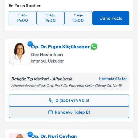
En Yakın Saatler
11 Ağu
11 Ağu
11 Ağu
Daha Fazla
14:00
14:30
15:00
Op. Dr. Figen Küçüksezer
Göz Hastalıkları
İstanbul
, Üsküdar
Batıgöz Tıp Merkezi - Altunizade
Haritada Göster
Altunizade Mahallesi, Ord. Prof. Dr. Fahrettin Kerim Gökay Cd. No:15
0 (850) 474 90 51
Randevu Takvimi Talebi
Randevu Talep Et
Op. Dr. Figen Küçüksezer
için randevu takvimi talebi
oluşturun. Size bu uzmandan randevu almanız için bir
Op. Dr. Nuri Ceyhan
takvim hazırlandığında e-posta ile bilgilendireceğiz.