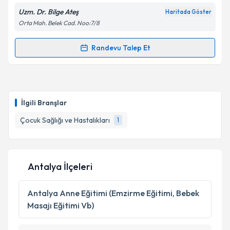
Uzm. Dr. Bilge Ateş
Haritada Göster
Orta Mah. Belek Cad. Noo:7/8
Randevu Talep Et
Randevu Takvimi Talebi
Uzm. Dr. Bilge Ateş
için randevu takvimi talebi
oluşturun. Size bu uzmandan randevu almanız için bir
İlgili Branşlar
takvim hazırlandığında e-posta ile bilgilendireceğiz.
Çocuk Sağlığı ve Hastalıkları
1
E-posta Adresiniz
Antalya İlçeleri
Kişisel verilerimin işlenmesine ilişkin
Aydınlatma
Metni
'ni okudum ve kişisel verilerimin belirtilen
Antalya
Anne Eğitimi (Emzirme Eğitimi, Bebek
kapsamda işlenmesini kabul ediyorum.
Masajı Eğitimi Vb)