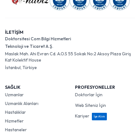
İLETİŞİM
Doktorsitesi Com Bilgi Hizmetleri
Teknoloji ve Ticaret A.Ş.
Maslak Mah. Ahi Evran Cd. A.O.S 55 Sokak No:2 Aksoy Plaza Giriş
Kat Kolektif House
İstanbul, Türkiye
SAĞLIK
PROFESYONELLER
Uzmanlar
Doktorlar İçin
Uzmanlık Alanları
Web Siteniz İçin
Hastalıklar
Kariyer
İşe Alım
Hizmetler
Hastaneler