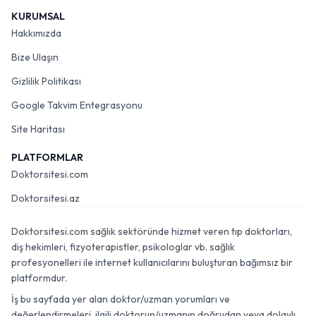
KURUMSAL
Hakkımızda
Bize Ulaşın
Gizlilik Politikası
Google Takvim Entegrasyonu
Site Haritası
PLATFORMLAR
Doktorsitesi.com
Doktorsitesi.az
Doktorsitesi.com sağlık sektöründe hizmet veren tıp doktorları,
diş hekimleri, fizyoterapistler, psikologlar vb. sağlık
profesyonelleri ile internet kullanıcılarını buluşturan bağımsız bir
platformdur.
İş bu sayfada yer alan doktor/uzman yorumları ve
değerlendirmeleri, ilgili doktorun/uzmanın doğrudan veya dolaylı