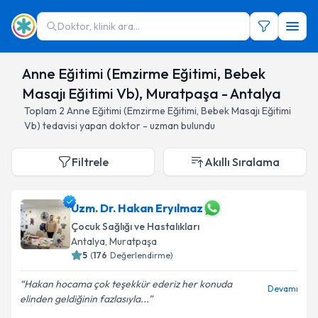
Doktor, klinik ara...
Anne Eğitimi (Emzirme Eğitimi, Bebek
Masajı Eğitimi Vb), Muratpaşa - Antalya
Toplam
2
Anne Eğitimi (Emzirme Eğitimi, Bebek Masajı Eğitimi
Vb)
tedavisi yapan doktor - uzman bulundu
Filtrele
Akıllı Sıralama
Uzm. Dr. Hakan Eryılmaz
Çocuk Sağlığı ve Hastalıkları
Antalya
, Muratpaşa
5
(
176
Değerlendirme)
Hakan hocama çok teşekkür ederiz her konuda
Devamı
elinden geldiğinin fazlasıyla...