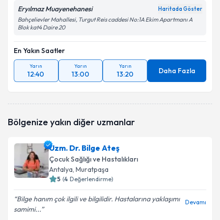
Eryılmaz Muayenehanesi
Haritada Göster
Bahçelievler Mahallesi, Turgut Reis caddesi No:1A Ekim Apartmanı A
Blok kat4 Daire 20
En Yakın Saatler
Yarın
Yarın
Yarın
Daha Fazla
12:40
13:00
13:20
Bölgenize yakın diğer uzmanlar
Uzm. Dr. Bilge Ateş
Çocuk Sağlığı ve Hastalıkları
Antalya
, Muratpaşa
5
(
4
Değerlendirme)
Bilge hanım çok ilgili ve bilgilidir. Hastalarına yaklaşımı
Devamı
samimi...