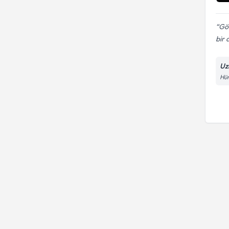
Gör
bir 
Uz
Hür