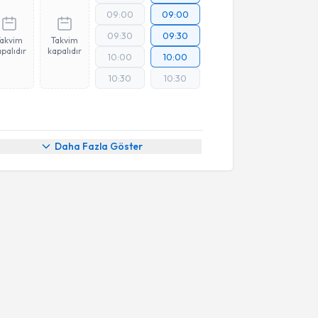
09:00
09:00
09:30
09:30
Takvim
Takvim
palıdır
kapalıdır
10:00
10:00
10:30
10:30
Daha Fazla Göster