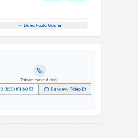
akvimi Talebi
Daha Fazla Göster
lker Gül
için randevu takvimi talebi oluşturun. Size bu
ndevu almanız için bir takvim hazırlandığında e-
lgilendireceğiz.
resiniz
Takvim mevcut değil.
0 (850) 811 60 53
Randevu Talep Et
 verilerimin işlenmesine ilişkin
Aydınlatma Metni
'ni
 ve kişisel verilerimin belirtilen kapsamda
esini kabul ediyorum.
Takvim Talebini Gönder
akvimi Talebi