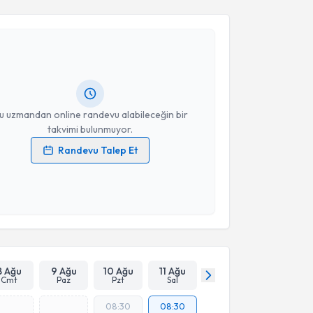
S. Hamed (Hamit) Moghanchi Zadeh
için randevu
ebi oluşturun. Size bu uzmandan randevu almanız için
hazırlandığında e-posta ile bilgilendireceğiz.
resiniz
u uzmandan online randevu alabileceğin bir
takvimi bulunmuyor.
Randevu Talep Et
 verilerimin işlenmesine ilişkin
Aydınlatma Metni
'ni
 ve kişisel verilerimin belirtilen kapsamda
esini kabul ediyorum.
Takvim Talebini Gönder
8 Ağu
9 Ağu
10 Ağu
11 Ağu
Cmt
Paz
Pzt
Sal
08:30
08:30