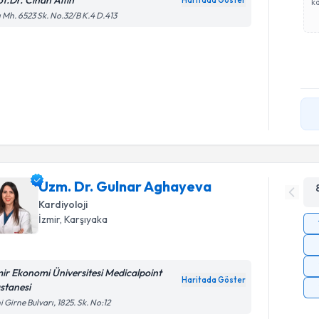
of.Dr. Cihan Altın
Haritada Göster
ka
ı Mh. 6523 Sk. No.32/B K.4 D.413
Uzm. Dr. Gulnar Aghayeva
Kardiyoloji
İzmir
, Karşıyaka
mir Ekonomi Üniversitesi Medicalpoint
Haritada Göster
stanesi
i Girne Bulvarı, 1825. Sk. No:12