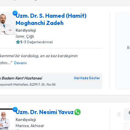
Uzm. Dr. S. Hamed (Hamit)
Uzm. Dr. 
Moghanchi Zadeh
takvimi tal
bir takvim 
Kardiyoloji
İzmir
, Çiğli
E-posta Ad
5
(
1
Değerlendirme)
B
kemmel bir kardiolog, en az kez kardeşimin
tını...
Devamı
Kişisel
okudum
ı Badem Kent Hastanesi
Haritada Göster
işlenm
asyonaltı Mahallesi, 8229/1. Sk. No:56
Uzm. Dr. Nesimi Yavuz
Kardiyoloji
Manisa
, Akhisar