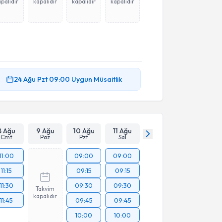
palıdır
kapalıdır
kapalıdır
kapalıdır
24 Ağu
Pzt
09:00
Uygun Müsaitlik
8 Ağu
9 Ağu
10 Ağu
11 Ağu
Cmt
Paz
Pzt
Sal
11:00
09:00
09:00
11:15
09:15
09:15
11:30
09:30
09:30
Takvim
kapalıdır
11:45
09:45
09:45
10:00
10:00