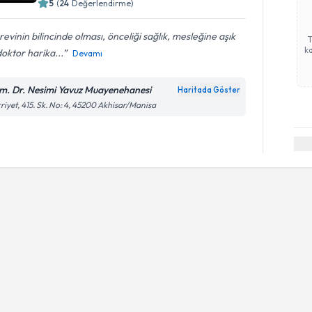
5
(
24
Değerlendirme)
evinin bilincinde olması, önceliği sağlık, mesleğine aşık
ka
doktor harika...
Devamı
m. Dr. Nesimi Yavuz Muayenehanesi
Haritada Göster
riyet, 415. Sk. No: 4, 45200 Akhisar/Manisa