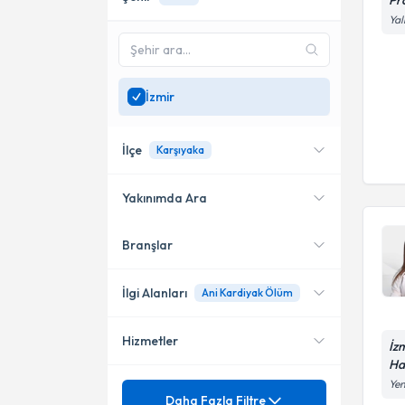
Pr
Yal
İzmir
İlçe
Karşıyaka
Yakınımda Ara
Branşlar
Konumuma yakın uzmanları
Karşıyaka
göster
Çiğli
İlgi Alanları
Ani Kardiyak Ölüm
Hizmetler
Kardiyoloji
İz
Ha
Yen
Mezuniyet
Akut Akciğer Ödemi
Daha Fazla Filtre