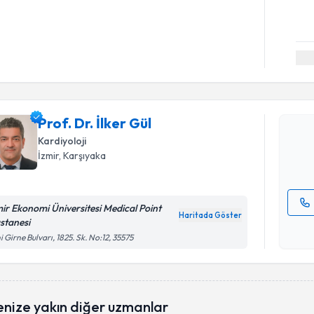
Randevu T
Prof. Dr. İ
uzmandan ra
Prof. Dr. İlker Gül
posta ile bi
Kardiyoloji
İzmir
, Karşıyaka
E-posta Ad
mir Ekonomi Üniversitesi Medical Point
Haritada Göster
stanesi
Kişisel
i Girne Bulvarı, 1825. Sk. No:12, 35575
okudum
işlenm
enize yakın diğer uzmanlar
Randevu T