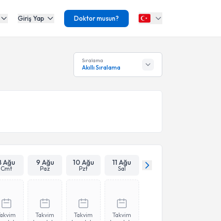
Giriş Yap
Doktor musun?
Sıralama
Akıllı Sıralama
8 Ağu
9 Ağu
10 Ağu
11 Ağu
Cmt
Paz
Pzt
Sal
Takvim
Takvim
Takvim
Takvim