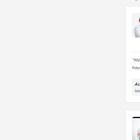
Mü
haya
Ac
İst