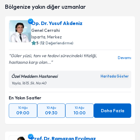
Op. Dr. Kenan Demirbakan
için randevu takvimi
Bölgenize yakın diğer uzmanlar
talebi oluşturun. Size bu uzmandan randevu almanız
için bir takvim hazırlandığında e-posta ile
bilgilendireceğiz.
Op. Dr. Yusuf Akdeniz
Genel Cerrahi
E-posta Adresiniz
Isparta
, Merkez
5
(
12
Değerlendirme)
Güler yüzü, tanı ve tedavi sürecindeki titizliği,
Devamı
hastasına karşı olan...
Kişisel verilerimin işlenmesine ilişkin
Aydınlatma
Metni
'ni okudum ve kişisel verilerimin belirtilen
kapsamda işlenmesini kabul ediyorum.
Özel Meddem Hastanesi
Haritada Göster
Yayla, 1615. Sk. No:40
Takvim Talebini Gönder
En Yakın Saatler
10 Ağu
10 Ağu
10 Ağu
Daha Fazla
09:00
09:30
10:00
Prof. Dr. Ramazan Eryılmaz