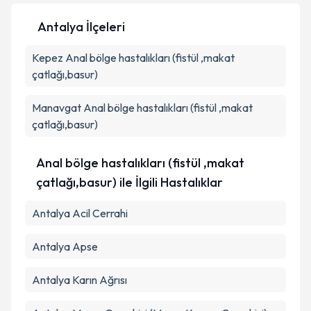
Antalya İlçeleri
Kepez
Anal bölge hastalıkları (fistül ,makat
Kişisel verilerimin işlenmesine ilişkin
Aydınlatma
Metni
'ni okudum ve kişisel verilerimin belirtilen
çatlağı,basur)
kapsamda işlenmesini kabul ediyorum.
Manavgat
Anal bölge hastalıkları (fistül ,makat
çatlağı,basur)
Takvim Talebini Gönder
Anal bölge hastalıkları (fistül ,makat
çatlağı,basur) ile İlgili Hastalıklar
Antalya Acil Cerrahi
Antalya Apse
Antalya Karın Ağrısı