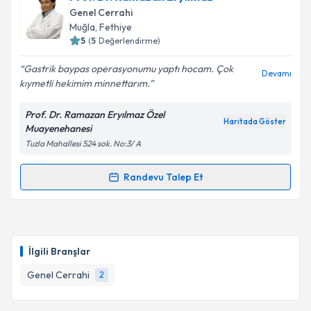
Genel Cerrahi
Muğla
, Fethiye
5
(
5
Değerlendirme)
Gastrik baypas operasyonumu yaptı hocam. Çok
Devamı
kıymetli hekimim minnettarım.
Prof. Dr. Ramazan Eryılmaz Özel
Haritada Göster
Muayenehanesi
Tuzla Mahallesi 524 sok. No:3/ A
Randevu Talep Et
Randevu Takvimi Talebi
Prof. Dr. Ramazan Eryılmaz
için randevu takvimi
talebi oluşturun. Size bu uzmandan randevu almanız
İlgili Branşlar
için bir takvim hazırlandığında e-posta ile
bilgilendireceğiz.
Genel Cerrahi
2
E-posta Adresiniz