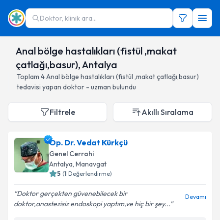
Doktor, klinik ara...
Anal bölge hastalıkları (fistül ,makat
çatlağı,basur), Antalya
Toplam
4
Anal bölge hastalıkları (fistül ,makat çatlağı,basur)
tedavisi yapan doktor - uzman bulundu
Filtrele
Akıllı Sıralama
Op. Dr. Vedat Kürkçü
Genel Cerrahi
Antalya
, Manavgat
5
(
1
Değerlendirme)
Doktor gerçekten güvenebilecek bir
Devamı
doktor,anastezisiz endoskopi yaptım,ve hiç bir şey...