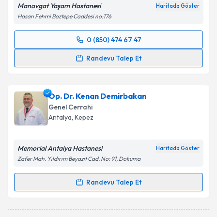
Manavgat Yaşam Hastanesi
Haritada Göster
Hasan Fehmi Boztepe Caddesi no:176
0 (850) 474 67 47
Randevu Takvimi Talebi
Randevu Talep Et
Op. Dr. Vedat Kürkçü
için randevu takvimi talebi
oluşturun. Size bu uzmandan randevu almanız için bir
Op. Dr. Kenan Demirbakan
takvim hazırlandığında e-posta ile bilgilendireceğiz.
Genel Cerrahi
E-posta Adresiniz
Antalya
, Kepez
Memorial Antalya Hastanesi
Haritada Göster
Zafer Mah. Yıldırım Beyazıt Cad. No: 91, Dokuma
Kişisel verilerimin işlenmesine ilişkin
Aydınlatma
Metni
'ni okudum ve kişisel verilerimin belirtilen
Randevu Talep Et
kapsamda işlenmesini kabul ediyorum.
Randevu Takvimi Talebi
Takvim Talebini Gönder