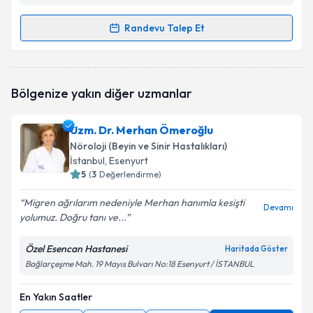
Randevu Talep Et
Randevu Takvimi Talebi
Uzm. Dr. Sena Aksoy
için randevu takvimi talebi
Bölgenize yakın diğer uzmanlar
oluşturun. Size bu uzmandan randevu almanız için bir
takvim hazırlandığında e-posta ile bilgilendireceğiz.
Uzm. Dr. Merhan Ömeroğlu
E-posta Adresiniz
Nöroloji (Beyin ve Sinir Hastalıkları)
İstanbul
, Esenyurt
5
(
3
Değerlendirme)
Migren ağrılarım nedeniyle Merhan hanımla kesişti
Kişisel verilerimin işlenmesine ilişkin
Aydınlatma
Devamı
yolumuz. Doğru tanı ve...
Metni
'ni okudum ve kişisel verilerimin belirtilen
kapsamda işlenmesini kabul ediyorum.
Özel Esencan Hastanesi
Haritada Göster
Bağlarçeşme Mah. 19 Mayıs Bulvarı No:18 Esenyurt / İSTANBUL
Takvim Talebini Gönder
En Yakın Saatler