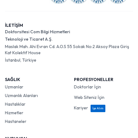
İLETİŞİM
Doktorsitesi Com Bilgi Hizmetleri
Teknoloji ve Ticaret A.Ş.
Maslak Mah. Ahi Evran Cd. A.O.S 55 Sokak No:2 Aksoy Plaza Giriş
Kat Kolektif House
İstanbul, Türkiye
SAĞLIK
PROFESYONELLER
Uzmanlar
Doktorlar İçin
Uzmanlık Alanları
Web Siteniz İçin
Hastalıklar
Kariyer
İşe Alım
Hizmetler
Hastaneler