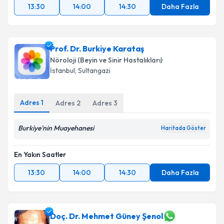
13:30
14:00
14:30
Daha Fazla
Prof. Dr. Burkiye Karataş
Nöroloji (Beyin ve Sinir Hastalıkları)
İstanbul
, Sultangazi
Adres
1
Adres
2
Adres
3
Burkiye'nin Muayehanesi
Haritada Göster
En Yakın Saatler
13:30
14:00
14:30
Daha Fazla
Doç. Dr. Mehmet Güney Şenol