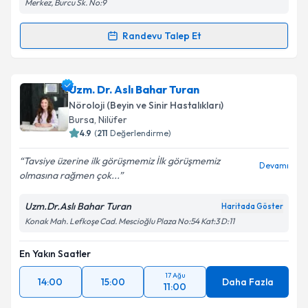
Merkez, Burcu Sk. No:9
Metni
'ni okudum ve kişisel verilerimin belirtilen
kapsamda işlenmesini kabul ediyorum.
Randevu Talep Et
Randevu Takvimi Talebi
Takvim Talebini Gönder
Uzm. Dr. Rodi Sarı Polat
için randevu takvimi talebi
Uzm. Dr. Aslı Bahar Turan
oluşturun. Size bu uzmandan randevu almanız için bir
Nöroloji (Beyin ve Sinir Hastalıkları)
takvim hazırlandığında e-posta ile bilgilendireceğiz.
Bursa
, Nilüfer
4.9
(
211
Değerlendirme)
E-posta Adresiniz
Tavsiye üzerine ilk görüşmemiz İlk görüşmemiz
Devamı
olmasına rağmen çok...
Uzm.Dr.Aslı Bahar Turan
Haritada Göster
Kişisel verilerimin işlenmesine ilişkin
Aydınlatma
Konak Mah. Lefkoşe Cad. Mescioğlu Plaza No:54 Kat:3 D:11
Metni
'ni okudum ve kişisel verilerimin belirtilen
kapsamda işlenmesini kabul ediyorum.
En Yakın Saatler
17 Ağu
Takvim Talebini Gönder
14:00
15:00
Daha Fazla
11:00