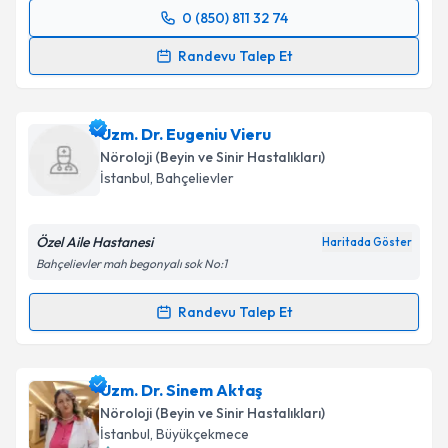
0 (850) 811 32 74
Randevu Takvimi Talebi
Randevu Talep Et
Uzm. Dr. İnci Emekli
için randevu takvimi talebi
oluşturun. Size bu uzmandan randevu almanız için bir
Uzm. Dr. Eugeniu Vieru
takvim hazırlandığında e-posta ile bilgilendireceğiz.
Nöroloji (Beyin ve Sinir Hastalıkları)
E-posta Adresiniz
İstanbul
, Bahçelievler
Özel Aile Hastanesi
Haritada Göster
Bahçelievler mah begonyalı sok No:1
Kişisel verilerimin işlenmesine ilişkin
Aydınlatma
Metni
'ni okudum ve kişisel verilerimin belirtilen
Randevu Talep Et
kapsamda işlenmesini kabul ediyorum.
Randevu Takvimi Talebi
Takvim Talebini Gönder
Uzm. Dr. Eugeniu Vieru
için randevu takvimi talebi
Uzm. Dr. Sinem Aktaş
oluşturun. Size bu uzmandan randevu almanız için bir
Nöroloji (Beyin ve Sinir Hastalıkları)
takvim hazırlandığında e-posta ile bilgilendireceğiz.
İstanbul
, Büyükçekmece