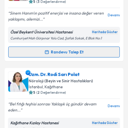
5
(
3
Değerlendirme)
E-posta Adresiniz
Sinem Hanım'ın pozitif enerjisi ve insana değer veren
Devamı
yaklaşımı, ailemizi...
Özel Beykent Üniversitesi Hastanesi
Haritada Göster
Kişisel verilerimin işlenmesine ilişkin
Aydınlatma
Cumhuriyet Mah Gürpınar Yolu Cad, Şafak Sokak, E Blok No:1
Metni
'ni okudum ve kişisel verilerimin belirtilen
kapsamda işlenmesini kabul ediyorum.
Randevu Talep Et
Randevu Takvimi Talebi
Takvim Talebini Gönder
Uzm. Dr. Sinem Aktaş
için randevu takvimi talebi
Uzm. Dr. Rodi Sarı Polat
oluşturun. Size bu uzmandan randevu almanız için bir
Nöroloji (Beyin ve Sinir Hastalıkları)
takvim hazırlandığında e-posta ile bilgilendireceğiz.
İstanbul
, Kağıthane
5
(
2
Değerlendirme)
E-posta Adresiniz
Bel fıtığı teşhisi sonrası Yaklaşık üç gündür devam
Devamı
eden...
Kağıthane Kızılay Hastanesi
Haritada Göster
Kişisel verilerimin işlenmesine ilişkin
Aydınlatma