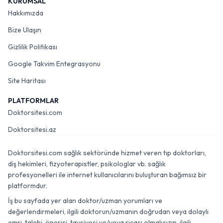
KURUMSAL
Hakkımızda
Bize Ulaşın
Gizlilik Politikası
Google Takvim Entegrasyonu
Site Haritası
PLATFORMLAR
Doktorsitesi.com
Doktorsitesi.az
Doktorsitesi.com sağlık sektöründe hizmet veren tıp doktorları,
diş hekimleri, fizyoterapistler, psikologlar vb. sağlık
profesyonelleri ile internet kullanıcılarını buluşturan bağımsız bir
platformdur.
İş bu sayfada yer alan doktor/uzman yorumları ve
değerlendirmeleri, ilgili doktorun/uzmanın doğrudan veya dolaylı
emri, talebi, önerisi, tavsiyesi ve/veya ricası olmaksızın, ilgili