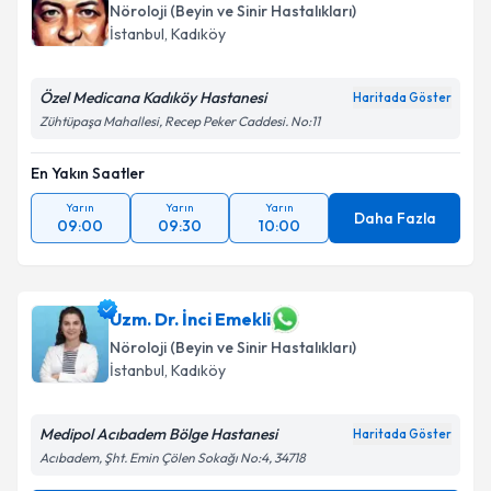
Nöroloji (Beyin ve Sinir Hastalıkları)
İstanbul
, Kadıköy
Özel Medicana Kadıköy Hastanesi
Haritada Göster
Zühtüpaşa Mahallesi, Recep Peker Caddesi. No:11
En Yakın Saatler
Yarın
Yarın
Yarın
Daha Fazla
09:00
09:30
10:00
Uzm. Dr. İnci Emekli
Nöroloji (Beyin ve Sinir Hastalıkları)
İstanbul
, Kadıköy
Medipol Acıbadem Bölge Hastanesi
Haritada Göster
Acıbadem, Şht. Emin Çölen Sokağı No:4, 34718