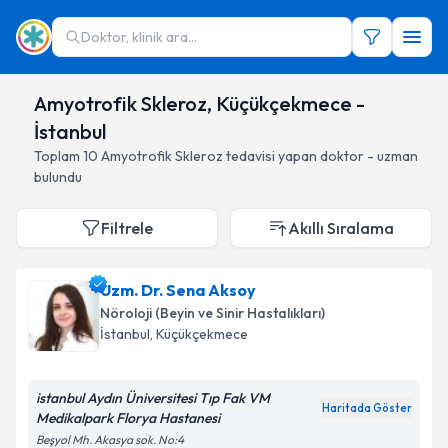
Doktor, klinik ara...
Amyotrofik Skleroz, Küçükçekmece -
İstanbul
Toplam
10
Amyotrofik Skleroz
tedavisi yapan doktor - uzman
bulundu
Filtrele
Akıllı Sıralama
Uzm. Dr. Sena Aksoy
Nöroloji (Beyin ve Sinir Hastalıkları)
İstanbul
, Küçükçekmece
istanbul Aydın Üniversitesi Tıp Fak VM
Haritada Göster
Medikalpark Florya Hastanesi
Beşyol Mh. Akasya sok. No:4