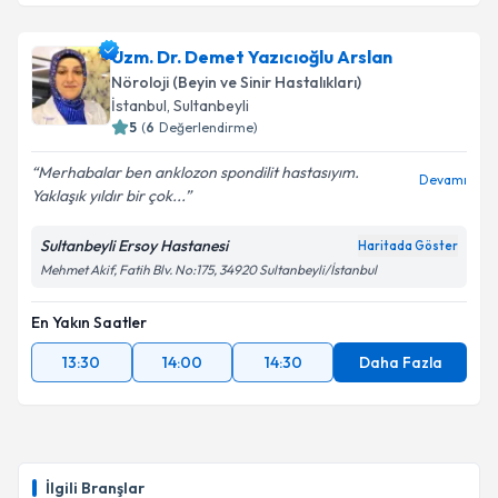
Uzm. Dr. Demet Yazıcıoğlu Arslan
Nöroloji (Beyin ve Sinir Hastalıkları)
İstanbul
, Sultanbeyli
5
(
6
Değerlendirme)
Merhabalar ben anklozon spondilit hastasıyım.
Devamı
Yaklaşık yıldır bir çok...
Sultanbeyli Ersoy Hastanesi
Haritada Göster
Mehmet Akif, Fatih Blv. No:175, 34920 Sultanbeyli/İstanbul
En Yakın Saatler
13:30
14:00
14:30
Daha Fazla
İlgili Branşlar