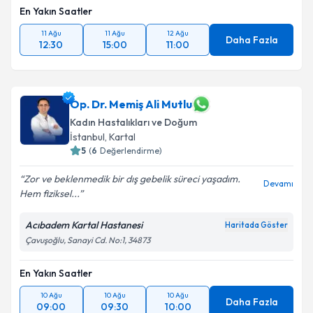
En Yakın Saatler
11 Ağu
11 Ağu
12 Ağu
Daha Fazla
12:30
15:00
11:00
Op. Dr. Memiş Ali Mutlu
Kadın Hastalıkları ve Doğum
İstanbul
, Kartal
5
(
6
Değerlendirme)
Zor ve beklenmedik bir dış gebelik süreci yaşadım.
Devamı
Hem fiziksel...
Acıbadem Kartal Hastanesi
Haritada Göster
Çavuşoğlu, Sanayi Cd. No:1, 34873
En Yakın Saatler
10 Ağu
10 Ağu
10 Ağu
Daha Fazla
09:00
09:30
10:00