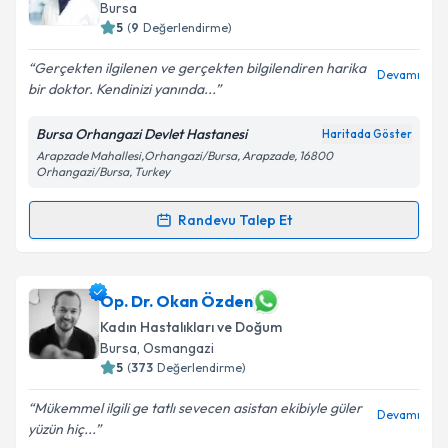
Bursa
5
(
9
Değerlendirme)
Gerçekten ilgilenen ve gerçekten bilgilendiren harika
Devamı
bir doktor. Kendinizi yanında...
Bursa Orhangazi Devlet Hastanesi
Haritada Göster
Arapzade Mahallesi,Orhangazi/Bursa, Arapzade, 16800
Orhangazi/Bursa, Turkey
Randevu Talep Et
Randevu Takvimi Talebi
Op. Dr. Salise Mesude Koldaş
için randevu takvimi
Op. Dr. Okan Özden
talebi oluşturun. Size bu uzmandan randevu almanız
Kadın Hastalıkları ve Doğum
için bir takvim hazırlandığında e-posta ile
Bursa
, Osmangazi
bilgilendireceğiz.
5
(
373
Değerlendirme)
E-posta Adresiniz
Mükemmel ilgili ge tatlı sevecen asistan ekibiyle güler
Devamı
yüzün hiç...