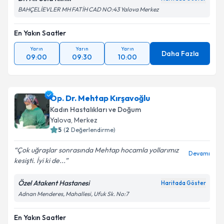
BAHÇELİEVLER MH FATİH CAD NO:43 Yalova Merkez
En Yakın Saatler
Yarın
Yarın
Yarın
Daha Fazla
09:00
09:30
10:00
Op. Dr. Mehtap Kırşavoğlu
Kadın Hastalıkları ve Doğum
Yalova
, Merkez
5
(
2
Değerlendirme)
Çok uğraşlar sonrasında Mehtap hocamla yollarımız
Devamı
kesişti. İyi ki de...
Özel Atakent Hastanesi
Haritada Göster
Adnan Menderes, Mahallesi, Ufuk Sk. No:7
En Yakın Saatler