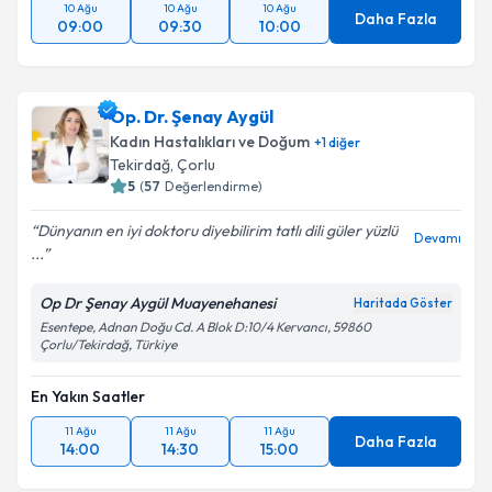
10 Ağu
10 Ağu
10 Ağu
Daha Fazla
09:00
09:30
10:00
Op. Dr. Şenay Aygül
Kadın Hastalıkları ve Doğum
+
1
diğer
Tekirdağ
, Çorlu
5
(
57
Değerlendirme)
Dünyanın en iyi doktoru diyebilirim tatlı dili güler yüzlü
Devamı
...
Op Dr Şenay Aygül Muayenehanesi
Haritada Göster
Esentepe, Adnan Doğu Cd. A Blok D:10/4 Kervancı, 59860
Çorlu/Tekirdağ, Türkiye
En Yakın Saatler
11 Ağu
11 Ağu
11 Ağu
Daha Fazla
14:00
14:30
15:00