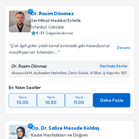
Dr. Rasim Dönmez
Sertifikalı Medikal Estetik
İstanbul
, Üsküdar
5
(
17
Değerlendirme)
Çok ilgili güler yüzlü kendi evimizde gibi hissediyoruz
Devamı
misafirperver tutamları...
Dr. Rasim Dönmez
Haritada Göster
Akasya AVM, Acıbadem Mahallesi, Derin Sokak, A1 Blok, İç Kapı No: 183
En Yakın Saatler
Yarın
Yarın
Yarın
Daha Fazla
10:00
10:30
11:00
Op. Dr. Salise Mesude Koldaş
Kadın Hastalıkları ve Doğum