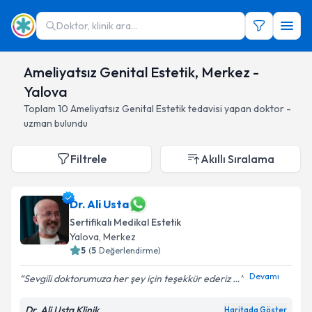
Doktor, klinik ara...
Ameliyatsız Genital Estetik, Merkez -
Yalova
Toplam
10
Ameliyatsız Genital Estetik
tedavisi yapan doktor -
uzman bulundu
Filtrele
Akıllı Sıralama
Dr. Ali Usta
Sertifikalı Medikal Estetik
Yalova
, Merkez
5
(
5
Değerlendirme)
Devamı
Sevgili doktorumuza her şey için teşekkür ederiz …
Dr. Ali Usta Klinik
Haritada Göster