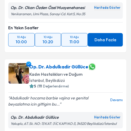
Op. Dr. Okan Özden Özel Muayenehanesi
Haritada Göster
Kişisel verilerimin işlenmesine ilişkin
Aydınlatma
Yenikaraman, Umi Plaza, Sanayi Cd. Kat:5, No:35
Metni
'ni okudum ve kişisel verilerimin belirtilen
kapsamda işlenmesini kabul ediyorum.
En Yakın Saatler
10 Ağu
10 Ağu
10 Ağu
Daha Fazla
10:00
10:20
11:00
Takvim Talebini Gönder
Op. Dr. Abdulkadir Güllüce
Kadın Hastalıkları ve Doğum
İstanbul
, Beylikdüzü
5
(
111
Değerlendirme)
Abdulkadir hocama barbie vajina ve genital
Devamı
beyazlatma icin gittigim bu...
Op. Dr. Abdulkadir Güllüce
Haritada Göster
Yakuplu, 67. Sk. NO: 13 KAT: 3 İC KAPI NO:3, 34520 Beylikdüzü/İstanbul