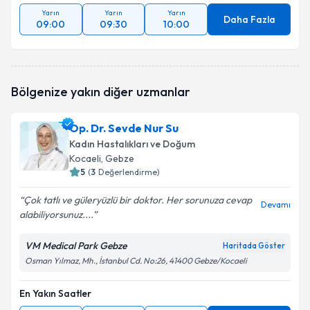
Yarın
Yarın
Yarın
Daha Fazla
09:00
09:30
10:00
Bölgenize yakın diğer uzmanlar
Op. Dr. Sevde Nur Su
Kadın Hastalıkları ve Doğum
Kocaeli
, Gebze
5
(
3
Değerlendirme)
Çok tatlı ve güleryüzlü bir doktor. Her sorunuza cevap
Devamı
alabiliyorsunuz....
VM Medical Park Gebze
Haritada Göster
Osman Yılmaz, Mh., İstanbul Cd. No:26, 41400 Gebze/Kocaeli
En Yakın Saatler