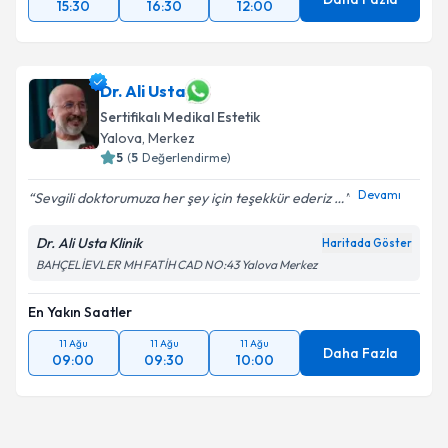
15:30
16:30
12:00
Dr. Ali Usta
Sertifikalı Medikal Estetik
Yalova
, Merkez
5
(
5
Değerlendirme)
Devamı
Sevgili doktorumuza her şey için teşekkür ederiz …
Dr. Ali Usta Klinik
Haritada Göster
BAHÇELİEVLER MH FATİH CAD NO:43 Yalova Merkez
En Yakın Saatler
11 Ağu
11 Ağu
11 Ağu
Daha Fazla
09:00
09:30
10:00