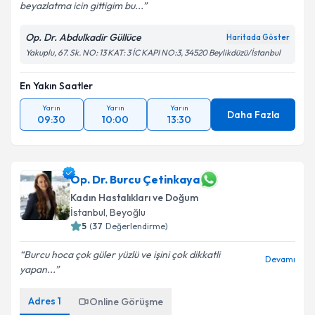
beyazlatma icin gittigim bu...
Op. Dr. Abdulkadir Güllüce
Haritada Göster
Yakuplu, 67. Sk. NO: 13 KAT: 3 İC KAPI NO:3, 34520 Beylikdüzü/İstanbul
En Yakın Saatler
Yarın
Yarın
Yarın
Daha Fazla
09:30
10:00
13:30
Op. Dr. Burcu Çetinkaya
Kadın Hastalıkları ve Doğum
İstanbul
, Beyoğlu
5
(
37
Değerlendirme)
Burcu hoca çok güler yüzlü ve işini çok dikkatli
Devamı
yapan...
Adres
1
Online Görüşme