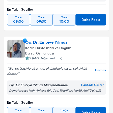
En Yakın Saatler
Yarın
Yarın
Yarın
Daha Fazla
09:00
09:30
10:00
Op. Dr. Embiye Yılmaz
Kadın Hastalıkları ve Doğum
Bursa
, Osmangazi
5
(
440
Değerlendirme)
Gerek ilgisiyle olsun gerek bilgisiyle olsun çok iyi bir
Devamı
doktor
Op. Dr.Embiye Yılmaz Muayenehanesi
Haritada Göster
Demirtaşpaşa Mah. Ankara Yolu Cad. Tüze Plaza No:36 Kat:7 Daire:22
En Yakın Saatler
Yarın
Yarın
11 Ağu
Daha Fazla