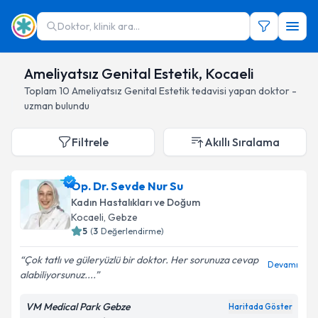
Doktor, klinik ara...
Ameliyatsız Genital Estetik, Kocaeli
Toplam
10
Ameliyatsız Genital Estetik
tedavisi yapan doktor -
uzman bulundu
Filtrele
Akıllı Sıralama
Op. Dr. Sevde Nur Su
Kadın Hastalıkları ve Doğum
Kocaeli
, Gebze
5
(
3
Değerlendirme)
Çok tatlı ve güleryüzlü bir doktor. Her sorunuza cevap
Devamı
alabiliyorsunuz....
VM Medical Park Gebze
Haritada Göster