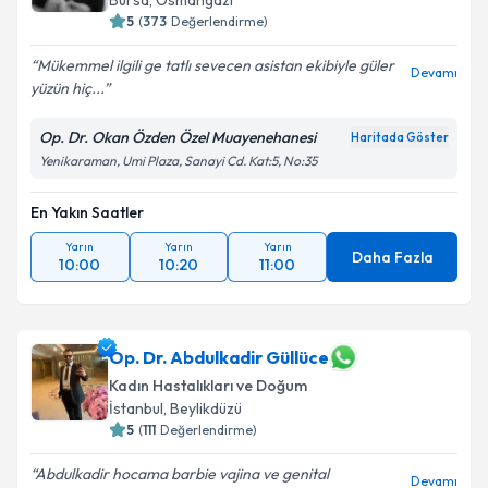
Bursa
, Osmangazi
5
(
373
Değerlendirme)
Mükemmel ilgili ge tatlı sevecen asistan ekibiyle güler
Devamı
yüzün hiç...
Op. Dr. Okan Özden Özel Muayenehanesi
Haritada Göster
Yenikaraman, Umi Plaza, Sanayi Cd. Kat:5, No:35
En Yakın Saatler
Yarın
Yarın
Yarın
Daha Fazla
10:00
10:20
11:00
Op. Dr. Abdulkadir Güllüce
Kadın Hastalıkları ve Doğum
İstanbul
, Beylikdüzü
5
(
111
Değerlendirme)
Abdulkadir hocama barbie vajina ve genital
Devamı