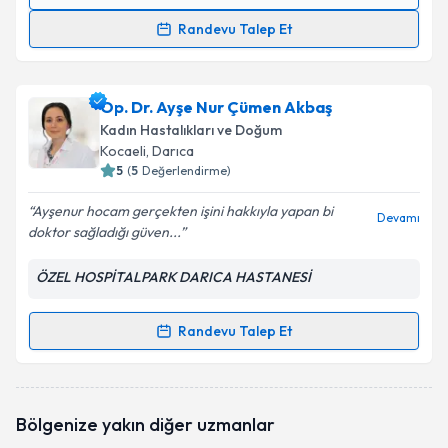
Randevu Takvimi Talebi
Randevu Talep Et
Prof. Dr. Eray Çalışkan
için randevu takvimi talebi
oluşturun. Size bu uzmandan randevu almanız için bir
Op. Dr. Ayşe Nur Çümen Akbaş
takvim hazırlandığında e-posta ile bilgilendireceğiz.
Kadın Hastalıkları ve Doğum
E-posta Adresiniz
Kocaeli
, Darıca
5
(
5
Değerlendirme)
Ayşenur hocam gerçekten işini hakkıyla yapan bi
Devamı
doktor sağladığı güven...
Kişisel verilerimin işlenmesine ilişkin
Aydınlatma
Metni
'ni okudum ve kişisel verilerimin belirtilen
ÖZEL HOSPİTALPARK DARICA HASTANESİ
kapsamda işlenmesini kabul ediyorum.
Randevu Talep Et
Randevu Takvimi Talebi
Takvim Talebini Gönder
Op. Dr. Ayşe Nur Çümen Akbaş
için randevu takvimi
Bölgenize yakın diğer uzmanlar
talebi oluşturun. Size bu uzmandan randevu almanız
için bir takvim hazırlandığında e-posta ile