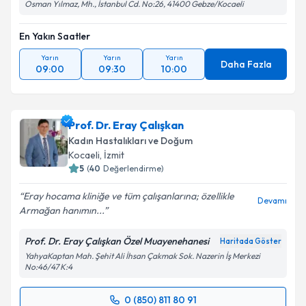
Osman Yılmaz, Mh., İstanbul Cd. No:26, 41400 Gebze/Kocaeli
En Yakın Saatler
Yarın
Yarın
Yarın
Daha Fazla
09:00
09:30
10:00
Prof. Dr. Eray Çalışkan
Kadın Hastalıkları ve Doğum
Kocaeli
, İzmit
5
(
40
Değerlendirme)
Eray hocama kliniğe ve tüm çalışanlarına; özellikle
Devamı
Armağan hanımın...
Prof. Dr. Eray Çalışkan Özel Muayenehanesi
Haritada Göster
YahyaKaptan Mah. Şehit Ali İhsan Çakmak Sok. Nazerin İş Merkezi
No:46/47 K:4
0 (850) 811 80 91