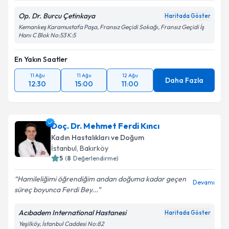
Op. Dr. Burcu Çetinkaya
Haritada Göster
Kemankeş Karamustafa Paşa, Fransız Geçidi Sokağı, Fransız Geçidi İş
Hanı C Blok No:53 K:5
En Yakın Saatler
11 Ağu
11 Ağu
12 Ağu
Daha Fazla
12:30
15:00
11:00
Doç. Dr. Mehmet Ferdi Kıncı
Kadın Hastalıkları ve Doğum
İstanbul
, Bakırköy
5
(
8
Değerlendirme)
Hamileliğimi öğrendiğim andan doğuma kadar geçen
Devamı
süreç boyunca Ferdi Bey...
Acıbadem International Hastanesi
Haritada Göster
Yeşilköy, İstanbul Caddesi No:82