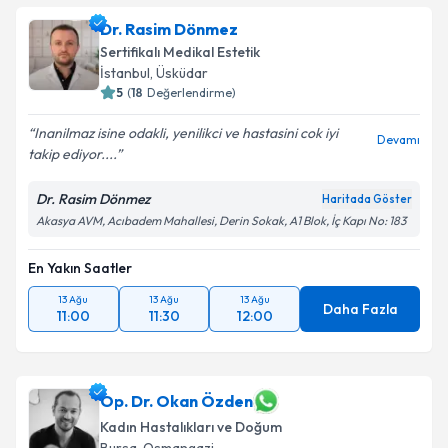
bilgilendireceğiz.
Dr. Rasim Dönmez
Sertifikalı Medikal Estetik
E-posta Adresiniz
İstanbul
, Üsküdar
5
(
18
Değerlendirme)
Inanilmaz isine odakli, yenilikci ve hastasini cok iyi
Devamı
takip ediyor....
Kişisel verilerimin işlenmesine ilişkin
Aydınlatma
Metni
'ni okudum ve kişisel verilerimin belirtilen
kapsamda işlenmesini kabul ediyorum.
Dr. Rasim Dönmez
Haritada Göster
Akasya AVM, Acıbadem Mahallesi, Derin Sokak, A1 Blok, İç Kapı No: 183
Takvim Talebini Gönder
En Yakın Saatler
13 Ağu
13 Ağu
13 Ağu
Daha Fazla
11:00
11:30
12:00
Op. Dr. Okan Özden
Kadın Hastalıkları ve Doğum