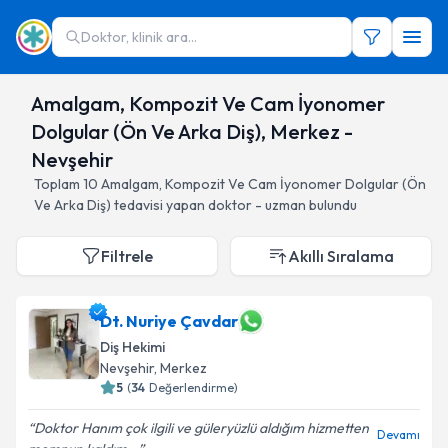
Doktor, klinik ara...
Amalgam, Kompozit Ve Cam İyonomer
Dolgular (Ön Ve Arka Diş), Merkez -
Nevşehir
Toplam
10
Amalgam, Kompozit Ve Cam İyonomer Dolgular (Ön
Ve Arka Diş)
tedavisi yapan doktor - uzman bulundu
Filtrele
Akıllı Sıralama
Dt. Nuriye Çavdar
Diş Hekimi
Nevşehir
, Merkez
5
(
34
Değerlendirme)
Doktor Hanım çok ilgili ve güleryüzlü aldığım hizmetten
Devamı