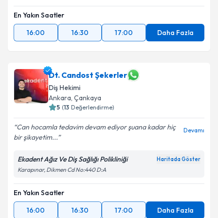
En Yakın Saatler
16:00
16:30
17:00
Daha Fazla
Dt. Candost Şekerler
Diş Hekimi
Ankara
, Çankaya
5
(
13
Değerlendirme)
Can hocamla tedavim devam ediyor şuana kadar hiç
Devamı
bir şikayetim...
Ekadent Ağız Ve Diş Sağlığı Polikliniği
Haritada Göster
Karapınar, Dikmen Cd No:440 D:A
En Yakın Saatler
16:00
16:30
17:00
Daha Fazla