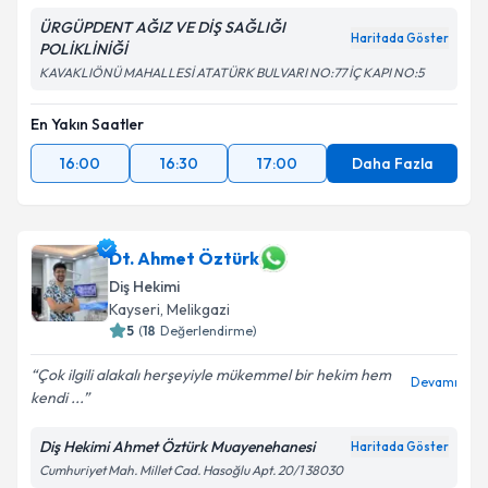
ÜRGÜPDENT AĞIZ VE DİŞ SAĞLIĞI
Haritada Göster
POLİKLİNİĞİ
KAVAKLIÖNÜ MAHALLESİ ATATÜRK BULVARI NO:77 İÇ KAPI NO:5
En Yakın Saatler
16:00
16:30
17:00
Daha Fazla
Dt. Ahmet Öztürk
Diş Hekimi
Kayseri
, Melikgazi
5
(
18
Değerlendirme)
Çok ilgili alakalı herşeyiyle mükemmel bir hekim hem
Devamı
kendi ...
Diş Hekimi Ahmet Öztürk Muayenehanesi
Haritada Göster
Cumhuriyet Mah. Millet Cad. Hasoğlu Apt. 20/1 38030