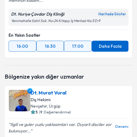
memnun kaldım...
Dt. Nuriye Çavdar Diş Kliniği
Haritada Göster
Yenimahalle Sahil Sok. No:24 Kitapçı İş Merkezi Ka:3 D:9
En Yakın Saatler
16:00
16:30
17:00
Daha Fazla
Bölgenize yakın diğer uzmanlar
Dt. Murat Vural
Diş Hekimi
Nevşehir
, Ürgüp
5
(
9
Değerlendirme)
Ilgili ve guler yuzlu yaklasimlari var. Duyarli disciler zor
Devamı
bulunuyor...