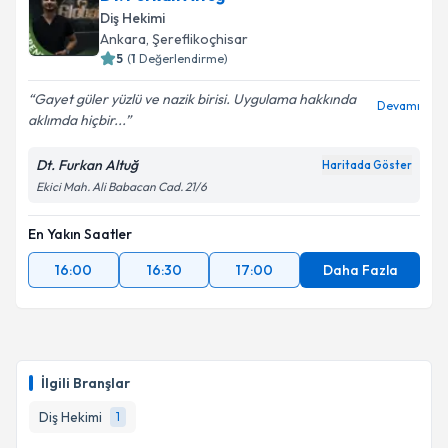
Diş Hekimi
Ankara
, Şereflikoçhisar
5
(
1
Değerlendirme)
Gayet güler yüzlü ve nazik birisi. Uygulama hakkında
Devamı
aklımda hiçbir...
Dt. Furkan Altuğ
Haritada Göster
Ekici Mah. Ali Babacan Cad. 21/6
En Yakın Saatler
16:00
16:30
17:00
Daha Fazla
İlgili Branşlar
Diş Hekimi
1