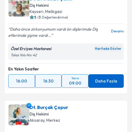
Diş Hekimi
Kayseri
, Melikgazi
5
(
3
Değerlendirme)
Daha önce zirkonyumum vardı ön dişlerimde Diş
Devamı
etlerimde şişme vardı...
Özel Erciyes Hastanesi
Haritada Göster
Talas Yolu No: 42
En Yakın Saatler
Yarın
16:00
16:30
Daha Fazla
09:00
Dt. Burçak Çopur
Diş Hekimi
Aksaray
, Merkez