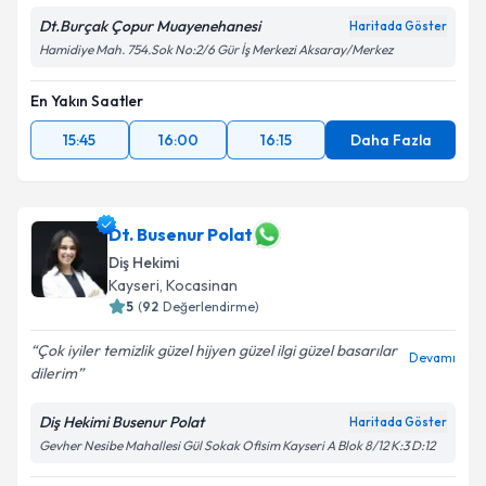
Dt.Burçak Çopur Muayenehanesi
Haritada Göster
Hamidiye Mah. 754.Sok No:2/6 Gür İş Merkezi Aksaray/Merkez
En Yakın Saatler
15:45
16:00
16:15
Daha Fazla
Dt. Busenur Polat
Diş Hekimi
Kayseri
, Kocasinan
5
(
92
Değerlendirme)
Çok iyiler temizlik güzel hijyen güzel ilgi güzel basarılar
Devamı
dilerim
Diş Hekimi Busenur Polat
Haritada Göster
Gevher Nesibe Mahallesi Gül Sokak Ofisim Kayseri A Blok 8/12 K:3 D:12