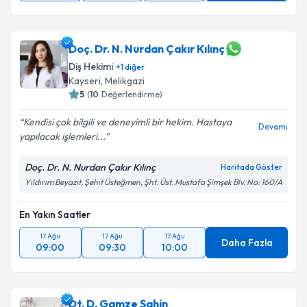
Doç. Dr. N. Nurdan Çakır Kılınç
Diş Hekimi
+
1
diğer
Kayseri
, Melikgazi
5
(
10
Değerlendirme)
Kendisi çok bilgili ve deneyimli bir hekim. Hastaya
Devamı
yapılacak işlemleri...
Doç. Dr. N. Nurdan Çakır Kılınç
Haritada Göster
Yıldırım Beyazıt, Şehit Üsteğmen, Şht. Üst. Mustafa Şimşek Blv. No: 160/A
En Yakın Saatler
17 Ağu
17 Ağu
17 Ağu
Daha Fazla
09:00
09:30
10:00
Dt. D. Gamze Şahin