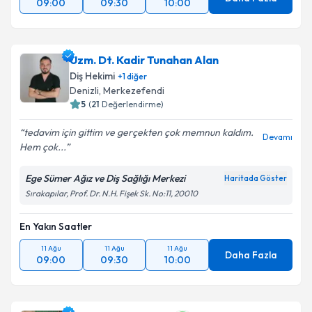
09:00
09:30
10:00
Uzm. Dt. Kadir Tunahan Alan
Diş Hekimi
+
1
diğer
Denizli
, Merkezefendi
5
(
21
Değerlendirme)
tedavim için gittim ve gerçekten çok memnun kaldım.
Devamı
Hem çok...
Ege Sümer Ağız ve Diş Sağlığı Merkezi
Haritada Göster
Sırakapılar, Prof. Dr. N.H. Fişek Sk. No:11, 20010
En Yakın Saatler
11 Ağu
11 Ağu
11 Ağu
Daha Fazla
09:00
09:30
10:00