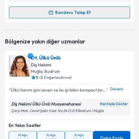
Randevu Talep Et
Randevu Takvimi Talebi
Dt. Merve Gündüz Kanat
için randevu takvimi talebi
Bölgenize yakın diğer uzmanlar
oluşturun. Size bu uzmandan randevu almanız için bir
takvim hazırlandığında e-posta ile bilgilendireceğiz.
Dt. Ülkü Ünlü
E-posta Adresiniz
Diş Hekimi
Muğla
, Bodrum
5
(
2
Değerlendirme)
Devamı
Ülkü hanım işini seven ve bu işi bilen kompact bır...
Kişisel verilerimin işlenmesine ilişkin
Aydınlatma
Metni
'ni okudum ve kişisel verilerimin belirtilen
Diş Hekimi Ülkü Ünlü Muayenehanesi
kapsamda işlenmesini kabul ediyorum.
Haritada Göster
Çarşı Mah. Cevat Şakir Cad. No:24 D:2/3 Bodrum / Muğla
Takvim Talebini Gönder
En Yakın Saatler
10 Ağu
10 Ağu
10 Ağu
Daha Fazla