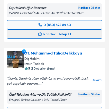
Kişisel verilerimin işlenmesine ilişkin
Aydınlatma
Metni
'ni okudum ve kişisel verilerimin belirtilen
Diş Hekimi Uğur Bozkaya
Haritada Göster
kapsamda işlenmesini kabul ediyorum.
KADINLAR DENİZİ MAH KADINLAR DENİZİ CAD NO 24/C
Takvim Talebini Gönder
0 (850) 474 84 40
Randevu Takvimi Talebi
Randevu Talep Et
Dt. Uğur Bozkaya
için randevu takvimi talebi
oluşturun. Size bu uzmandan randevu almanız için bir
Dt. Muhammed Taha Delikkaya
takvim hazırlandığında e-posta ile bilgilendireceğiz.
Diş Hekimi
E-posta Adresiniz
İzmir
, Torbalı
5
(
1
Değerlendirme)
İlginiz, özeniniz güler yüzünüz ve profesyonelliğiniz için
Devamı
çok teşekkür ederim....
Kişisel verilerimin işlenmesine ilişkin
Aydınlatma
Metni
'ni okudum ve kişisel verilerimin belirtilen
Özel Taludent Ağız ve Diş Sağlığı Polikliniği
Haritada Göster
kapsamda işlenmesini kabul ediyorum.
Ertuğrul, Torbalı Cd. No:44 D:1C Torbalı/İzmir