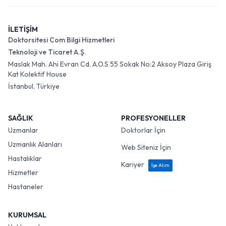
İLETİŞİM
Doktorsitesi Com Bilgi Hizmetleri
Teknoloji ve Ticaret A.Ş.
Maslak Mah. Ahi Evran Cd. A.O.S 55 Sokak No:2 Aksoy Plaza Giriş
Kat Kolektif House
İstanbul, Türkiye
SAĞLIK
PROFESYONELLER
Uzmanlar
Doktorlar İçin
Uzmanlık Alanları
Web Siteniz İçin
Hastalıklar
Kariyer
İşe Alım
Hizmetler
Hastaneler
KURUMSAL