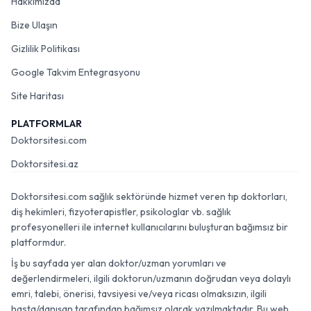
Hakkımızda
Bize Ulaşın
Gizlilik Politikası
Google Takvim Entegrasyonu
Site Haritası
PLATFORMLAR
Doktorsitesi.com
Doktorsitesi.az
Doktorsitesi.com sağlık sektöründe hizmet veren tıp doktorları,
diş hekimleri, fizyoterapistler, psikologlar vb. sağlık
profesyonelleri ile internet kullanıcılarını buluşturan bağımsız bir
platformdur.
İş bu sayfada yer alan doktor/uzman yorumları ve
değerlendirmeleri, ilgili doktorun/uzmanın doğrudan veya dolaylı
emri, talebi, önerisi, tavsiyesi ve/veya ricası olmaksızın, ilgili
hasta/danışan tarafından bağımsız olarak yazılmaktadır. Bu web