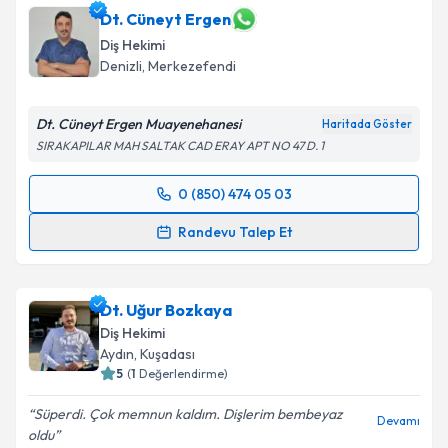
Dt. Cüneyt Ergen
Diş Hekimi
Denizli
, Merkezefendi
Dt. Cüneyt Ergen Muayenehanesi
Haritada Göster
SIRAKAPILAR MAH SALTAK CAD ERAY APT NO 47 D. 1
0 (850) 474 05 03
Randevu Takvimi Talebi
Randevu Talep Et
Dt. Cüneyt Ergen
için randevu takvimi talebi
oluşturun. Size bu uzmandan randevu almanız için bir
Dt. Uğur Bozkaya
takvim hazırlandığında e-posta ile bilgilendireceğiz.
Diş Hekimi
E-posta Adresiniz
Aydın
, Kuşadası
5
(
1
Değerlendirme)
Süperdi. Çok memnun kaldım. Dişlerim bembeyaz
Devamı
oldu