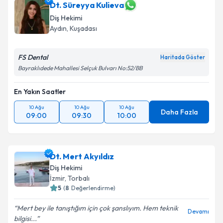
Dt. Süreyya Kulieva
Diş Hekimi
Aydın
, Kuşadası
FS Dental
Haritada Göster
Bayraklıdede Mahallesi Selçuk Bulvarı No:52/BB
En Yakın Saatler
10 Ağu
10 Ağu
10 Ağu
Daha Fazla
09:00
09:30
10:00
Dt. Mert Akyıldız
Diş Hekimi
İzmir
, Torbalı
5
(
8
Değerlendirme)
Mert bey ile tanıştığım için çok şanslıyım. Hem teknik
Devamı
bilgisi...