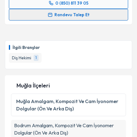
Takvim Talebini Gönder
0 (850) 811 39 05
Randevu Takvimi Talebi
Randevu Talep Et
Dt. Muhammed Taha Delikkaya
için randevu
takvimi talebi oluşturun. Size bu uzmandan randevu
almanız için bir takvim hazırlandığında e-posta ile
bilgilendireceğiz.
İlgili Branşlar
E-posta Adresiniz
Diş Hekimi
1
Muğla İlçeleri
Kişisel verilerimin işlenmesine ilişkin
Aydınlatma
Metni
'ni okudum ve kişisel verilerimin belirtilen
kapsamda işlenmesini kabul ediyorum.
Muğla
Amalgam, Kompozit Ve Cam İyonomer
Dolgular (Ön Ve Arka Diş)
Takvim Talebini Gönder
Bodrum
Amalgam, Kompozit Ve Cam İyonomer
Dolgular (Ön Ve Arka Diş)