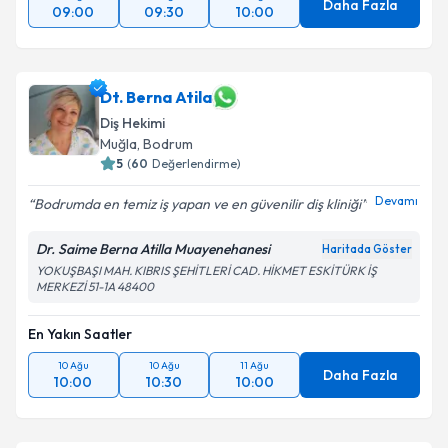
Daha Fazla
09:00
09:30
10:00
Dt. Berna Atila
Diş Hekimi
Muğla
, Bodrum
5
(
60
Değerlendirme)
Devamı
Bodrumda en temiz iş yapan ve en güvenilir diş kliniği
Dr. Saime Berna Atilla Muayenehanesi
Haritada Göster
YOKUŞBAŞI MAH. KIBRIS ŞEHİTLERİ CAD. HİKMET ESKİTÜRK İŞ
MERKEZİ 51-1A 48400
En Yakın Saatler
10 Ağu
10 Ağu
11 Ağu
Daha Fazla
10:00
10:30
10:00