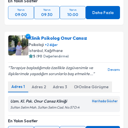
En Yakın Saatler
Yarın
Yarın
Yarın
Daha Fazla
09:00
09:30
10:00
Klinik Psikolog Onur Cansız
Psikoloji
+
2
diğer
İstanbul
, Kağıthane
5
(
90
Değerlendirme)
Terapiye başladığımda özellikle özgüvenimle ve
Devamı
ilişkilerimde yaşadığım sorunlarla baş etmekte...
Adres
1
Adres
2
Adres
3
Online Görüşme
Uzm. Kl. Psk. Onur Cansız Kliniği
Haritada Göster
Sultan Selim Mah. Sultan Selim Cad. No:57 D:4
En Yakın Saatler