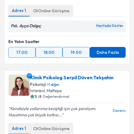
kapsamda işlenmesini kabul ediyorum.
Adres
1
Online Görüşme
Takvim Talebini Gönder
Psk. Ayça Dalgıç
Haritada Göster
En Yakın Saatler
17:00
18:00
19:00
Daha Fazla
Klinik Psikolog Serpil Düven Tekşahin
Psikoloji
+
1
diğer
İstanbul
, Maltepe
5
(
8
Değerlendirme)
Kendisiyle yollarımız kesiştiği için çok şanslıyım.
Devamı
Hayatıma çok büyük katkısı...
Adres
1
Online Görüşme