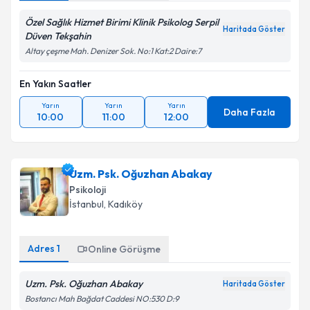
Özel Sağlık Hizmet Birimi Klinik Psikolog Serpil
Haritada Göster
Düven Tekşahin
Altay çeşme Mah. Denizer Sok. No:1 Kat:2 Daire:7
En Yakın Saatler
Yarın
Yarın
Yarın
Daha Fazla
10:00
11:00
12:00
Uzm. Psk. Oğuzhan Abakay
Psikoloji
İstanbul
, Kadıköy
Adres
1
Online Görüşme
Uzm. Psk. Oğuzhan Abakay
Haritada Göster
Bostancı Mah Bağdat Caddesi NO:530 D:9