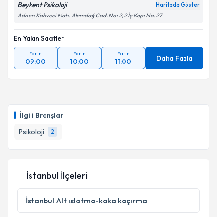
kapsamda işlenmesini kabul ediyorum.
Beykent Psikoloji
Haritada Göster
Adnan Kahveci Mah. Alemdağ Cad. No: 2, 2 İç Kapı No: 27
Takvim Talebini Gönder
En Yakın Saatler
Yarın
Yarın
Yarın
Daha Fazla
09:00
10:00
11:00
İlgili Branşlar
Psikoloji
2
İstanbul İlçeleri
İstanbul
Alt ıslatma-kaka kaçırma