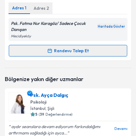
Adres
1
Adres
2
Psk. Fatma Nur Karagöz/ Sadece Çocuk
Haritada Göster
Danışan
Mecidiyeköy
Randevu Talep Et
Randevu Takvimi Talebi
Psk. Fatma Nur Karagöz
için randevu takvimi talebi
Bölgenize yakın diğer uzmanlar
oluşturun. Size bu uzmandan randevu almanız için bir
takvim hazırlandığında e-posta ile bilgilendireceğiz.
Psk. Ayça Dalgıç
E-posta Adresiniz
Psikoloji
İstanbul
, Şişli
5
(
39
Değerlendirme)
aydır seanslara devam ediyorum farkındalığımı
Kişisel verilerimin işlenmesine ilişkin
Aydınlatma
Devamı
arttırmamı sağladığı için ayca...
Metni
'ni okudum ve kişisel verilerimin belirtilen