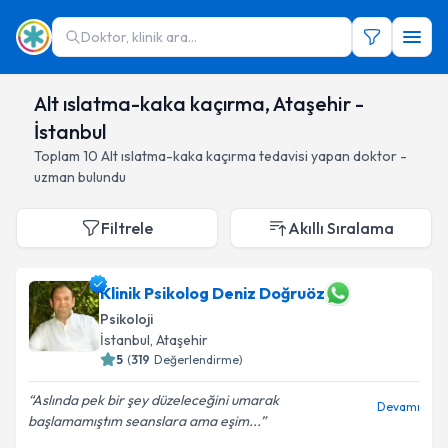
Doktor, klinik ara...
Alt ıslatma-kaka kaçırma, Ataşehir -
İstanbul
Toplam
10
Alt ıslatma-kaka kaçırma
tedavisi yapan doktor -
uzman bulundu
Filtrele
Akıllı Sıralama
Klinik Psikolog Deniz Doğruöz
Psikoloji
İstanbul
, Ataşehir
5
(
319
Değerlendirme)
Aslında pek bir şey düzeleceğini umarak
Devamı
başlamamıştım seanslara ama eşim...