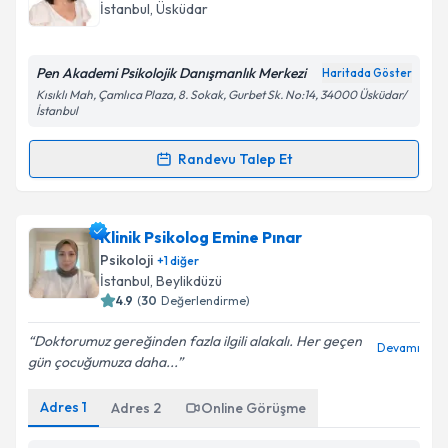
almanız için bir takvim hazırlandığında e-posta ile
İstanbul
, Üsküdar
bilgilendireceğiz.
E-posta Adresiniz
Pen Akademi Psikolojik Danışmanlık Merkezi
Haritada Göster
Kısıklı Mah, Çamlıca Plaza, 8. Sokak, Gurbet Sk. No:14, 34000 Üsküdar/
İstanbul
Randevu Talep Et
Kişisel verilerimin işlenmesine ilişkin
Aydınlatma
Randevu Takvimi Talebi
Metni
'ni okudum ve kişisel verilerimin belirtilen
kapsamda işlenmesini kabul ediyorum.
Psk. Yeliz Kılıç Özlü
için randevu takvimi talebi
Klinik Psikolog Emine Pınar
oluşturun. Size bu uzmandan randevu almanız için bir
Psikoloji
+
1
diğer
Takvim Talebini Gönder
takvim hazırlandığında e-posta ile bilgilendireceğiz.
İstanbul
, Beylikdüzü
4.9
(
30
Değerlendirme)
E-posta Adresiniz
Doktorumuz gereğinden fazla ilgili alakalı. Her geçen
Devamı
gün çocuğumuza daha...
Adres
1
Adres
2
Online Görüşme
Kişisel verilerimin işlenmesine ilişkin
Aydınlatma
Metni
'ni okudum ve kişisel verilerimin belirtilen