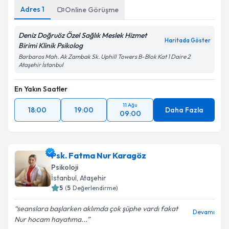
Adres
1
Online Görüşme
Deniz Doğruöz Özel Sağlık Meslek Hizmet
Haritada Göster
Birimi Klinik Psikolog
Barbaros Mah. Ak Zambak Sk. Uphill Towers B-Blok Kat 1 Daire 2
Ataşehir İstanbul
En Yakın Saatler
11 Ağu
18:00
19:00
Daha Fazla
09:00
Psk. Fatma Nur Karagöz
Psikoloji
İstanbul
, Ataşehir
5
(
5
Değerlendirme)
seanslara başlarken aklımda çok şüphe vardı fakat
Devamı
Nur hocam hayatıma...