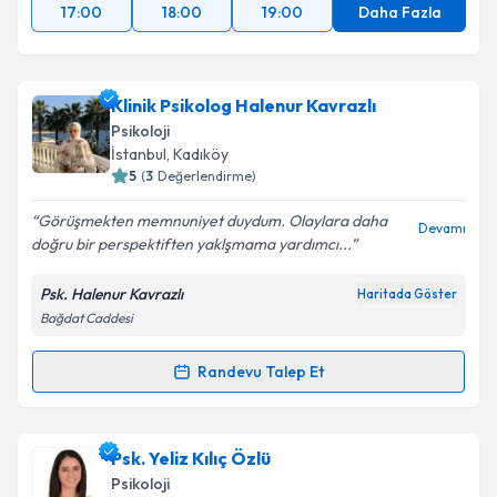
17:00
18:00
19:00
Daha Fazla
Klinik Psikolog Halenur Kavrazlı
Psikoloji
İstanbul
, Kadıköy
5
(
3
Değerlendirme)
Görüşmekten memnuniyet duydum. Olaylara daha
Devamı
doğru bir perspektiften yaklşmama yardımcı...
Psk. Halenur Kavrazlı
Haritada Göster
Bağdat Caddesi
Randevu Talep Et
Randevu Takvimi Talebi
Klinik Psikolog Halenur Kavrazlı
için randevu
Psk. Yeliz Kılıç Özlü
takvimi talebi oluşturun. Size bu uzmandan randevu
Psikoloji