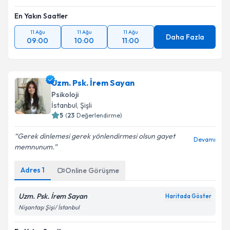
En Yakın Saatler
11 Ağu
11 Ağu
11 Ağu
Daha Fazla
09:00
10:00
11:00
Uzm. Psk. İrem Sayan
Psikoloji
İstanbul
, Şişli
5
(
23
Değerlendirme)
Gerek dinlemesi gerek yönlendirmesi olsun gayet
Devamı
memnunum.
Adres
1
Online Görüşme
Uzm. Psk. İrem Sayan
Haritada Göster
Nişantaşı Şişi/ İstanbul