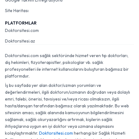
Google Takvim Entegrasyonu
Site Haritası
PLATFORMLAR
Doktorsitesi.com
Doktorsitesi.az
Doktorsitesi.com sağlık sektöründe hizmet veren tıp doktorları,
diş hekimleri, fizyoterapistler, psikologlar vb. sağlık
profesyonelleri ile internet kullanıcılarını buluşturan bağımsız bir
platformdur.
İş bu sayfada yer alan doktor/uzman yorumları ve
değerlendirmeleri, ilgili doktorun/uzmanın doğrudan veya dolaylı
emri, talebi, önerisi, tavsiyesi ve/veya ricası olmaksızın, ilgili
hasta/danışan tarafından bağımsız olarak yazılmaktadır. Bu web
sitesinin amacı, sağlık alanında kamuoyunun bilgilendirilmesini
sağlamak, sağlık okuryazarlığını artırmak, kişilerin sağlık
ihtiyaçlarına uygun en iyi doktor veya uzmana ulaşmasını
kolaylaştırmaktır.
Doktorsitesi.com
herhangi bir Sağlık Hizmeti