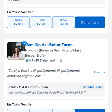
Daire:4
En Yakın Saatler
11 Ağu
11 Ağu
11 Ağu
Daha Fazla
13:00
13:30
14:00
Uzm. Dr. Aslı Bahar Turan
Nöroloji (Beyin ve Sinir Hastalıkları)
Bursa
, Nilüfer
4.9
(
211
Değerlendirme)
Tavsiye üzerine ilk görüşmemiz İlk görüşmemiz
Devamı
olmasına rağmen çok...
Uzm.Dr.Aslı Bahar Turan
Haritada Göster
Konak Mah. Lefkoşe Cad. Mescioğlu Plaza No:54 Kat:3 D:11
En Yakın Saatler