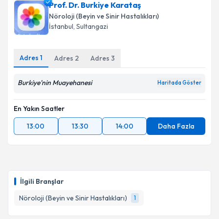
Prof. Dr. Burkiye Karataş
Nöroloji (Beyin ve Sinir Hastalıkları)
İstanbul
, Sultangazi
Adres
1
Adres
2
Adres
3
Burkiye'nin Muayehanesi
Haritada Göster
En Yakın Saatler
13:00
13:30
14:00
Daha Fazla
İlgili Branşlar
Nöroloji (Beyin ve Sinir Hastalıkları)
1