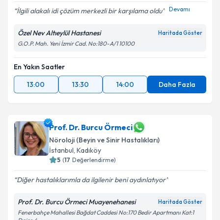
Devamı
İlgili alakalı idi çözüm merkezli bir karşılama oldu
Özel Nev Altıeylül Hastanesi
Haritada Göster
G.O.P. Mah. Yeni İzmir Cad. No:180-A/1 10100
En Yakın Saatler
13:00
13:30
14:00
Daha Fazla
Prof. Dr. Burcu Örmeci
Nöroloji (Beyin ve Sinir Hastalıkları)
İstanbul
, Kadıköy
5
(
17
Değerlendirme)
Diğer hastalıklarımla da ilgilenir beni aydınlatıyor
Prof. Dr. Burcu Örmeci Muayenehanesi
Haritada Göster
Fenerbahçe Mahallesi Bağdat Caddesi No:170 Bedir Apartmanı Kat:1