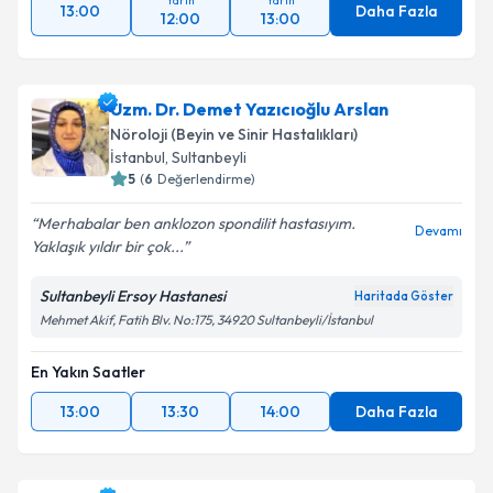
Yarın
Yarın
13:00
Daha Fazla
12:00
13:00
Uzm. Dr. Demet Yazıcıoğlu Arslan
Nöroloji (Beyin ve Sinir Hastalıkları)
İstanbul
, Sultanbeyli
5
(
6
Değerlendirme)
Merhabalar ben anklozon spondilit hastasıyım.
Devamı
Yaklaşık yıldır bir çok...
Sultanbeyli Ersoy Hastanesi
Haritada Göster
Mehmet Akif, Fatih Blv. No:175, 34920 Sultanbeyli/İstanbul
En Yakın Saatler
13:00
13:30
14:00
Daha Fazla