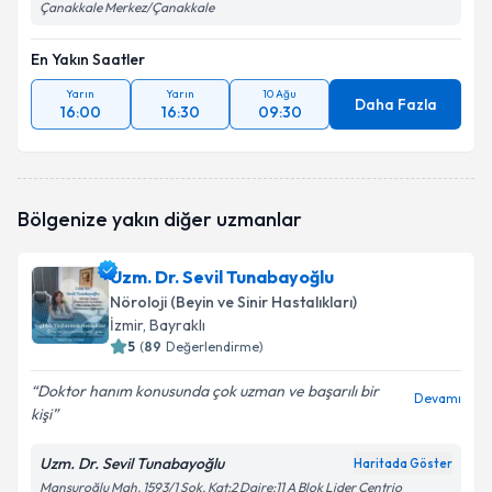
Çanakkale Merkez/Çanakkale
En Yakın Saatler
Yarın
Yarın
10 Ağu
Daha Fazla
16:00
16:30
09:30
Bölgenize yakın diğer uzmanlar
Uzm. Dr. Sevil Tunabayoğlu
Nöroloji (Beyin ve Sinir Hastalıkları)
İzmir
, Bayraklı
5
(
89
Değerlendirme)
Doktor hanım konusunda çok uzman ve başarılı bir
Devamı
kişi
Uzm. Dr. Sevil Tunabayoğlu
Haritada Göster
Mansuroğlu Mah. 1593/1 Sok. Kat:2 Daire:11 A Blok Lider Centrio