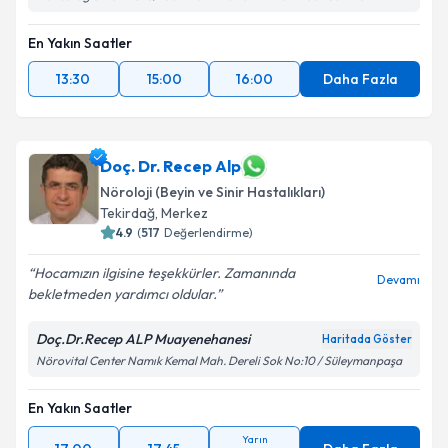
En Yakın Saatler
13:30
15:00
16:00
Daha Fazla
Doç. Dr. Recep Alp
Nöroloji (Beyin ve Sinir Hastalıkları)
Tekirdağ
, Merkez
4.9
(
517
Değerlendirme)
Hocamızın ilgisine teşekkürler. Zamanında
Devamı
bekletmeden yardımcı oldular.
Doç.Dr.Recep ALP Muayenehanesi
Haritada Göster
Nörovital Center Namık Kemal Mah. Dereli Sok No:10 / Süleymanpaşa
En Yakın Saatler
Yarın