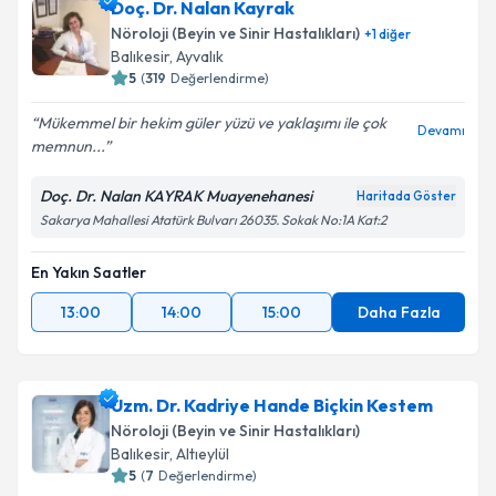
Doç. Dr. Nalan Kayrak
Nöroloji (Beyin ve Sinir Hastalıkları)
+
1
diğer
Balıkesir
, Ayvalık
5
(
319
Değerlendirme)
Mükemmel bir hekim güler yüzü ve yaklaşımı ile çok
Devamı
memnun...
Doç. Dr. Nalan KAYRAK Muayenehanesi
Haritada Göster
Sakarya Mahallesi Atatürk Bulvarı 26035. Sokak No:1A Kat:2
En Yakın Saatler
13:00
14:00
15:00
Daha Fazla
Uzm. Dr. Kadriye Hande Biçkin Kestem
Nöroloji (Beyin ve Sinir Hastalıkları)
Balıkesir
, Altıeylül
5
(
7
Değerlendirme)