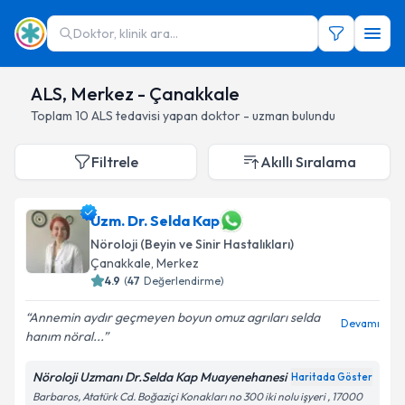
Doktor, klinik ara...
ALS, Merkez - Çanakkale
Toplam
10
ALS
tedavisi yapan doktor - uzman bulundu
Filtrele
Akıllı Sıralama
Uzm. Dr. Selda Kap
Nöroloji (Beyin ve Sinir Hastalıkları)
Çanakkale
, Merkez
4.9
(
47
Değerlendirme)
Annemin aydır geçmeyen boyun omuz agrıları selda
Devamı
hanım nöral...
Nöroloji Uzmanı Dr.Selda Kap Muayenehanesi
Haritada Göster
Barbaros, Atatürk Cd. Boğaziçi Konakları no 300 iki nolu işyeri , 17000