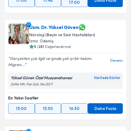
17:00
17:45
Daha Fazla
17:00
Uzm. Dr. Yüksel Güven
Nöroloji (Beyin ve Sinir Hastalıkları)
İzmir
, Ödemiş
5
(
281
Değerlendirme)
Gerçekten çok ilgili ve işinde çok iyi bir hekim.
Devamı
Migren...
Yüksel Güven Özel Muayenehanesi
Haritada Göster
Zafer Mh. Fen Sok. No:20/1
En Yakın Saatler
13:00
13:30
16:30
Daha Fazla