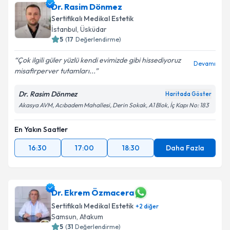
Dr. Rasim Dönmez
Sertifikalı Medikal Estetik
İstanbul
, Üsküdar
5
(
17
Değerlendirme)
Çok ilgili güler yüzlü kendi evimizde gibi hissediyoruz
Devamı
misafirperver tutamları...
Dr. Rasim Dönmez
Haritada Göster
Akasya AVM, Acıbadem Mahallesi, Derin Sokak, A1 Blok, İç Kapı No: 183
En Yakın Saatler
16:30
17:00
18:30
Daha Fazla
Dr. Ekrem Özmacera
Sertifikalı Medikal Estetik
+
2
diğer
Samsun
, Atakum
5
(
31
Değerlendirme)