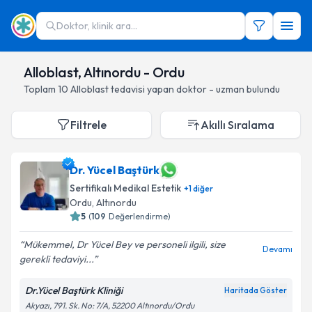
Doktor, klinik ara...
Alloblast, Altınordu - Ordu
Toplam
10
Alloblast
tedavisi yapan doktor - uzman bulundu
Filtrele
Akıllı Sıralama
Dr. Yücel Baştürk
Sertifikalı Medikal Estetik
+
1
diğer
Ordu
, Altınordu
5
(
109
Değerlendirme)
Mükemmel, Dr Yücel Bey ve personeli ilgili, size
Devamı
gerekli tedaviyi...
Dr.Yücel Baştürk Kliniği
Haritada Göster
Akyazı, 791. Sk. No: 7/A, 52200 Altınordu/Ordu