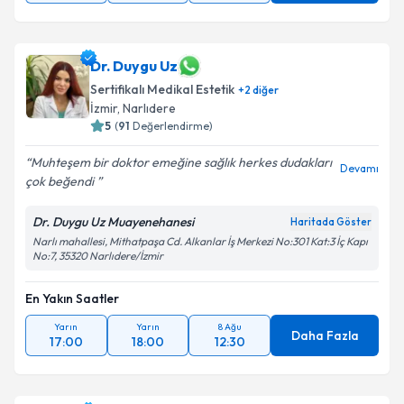
Dr. Duygu Uz
Sertifikalı Medikal Estetik
+
2
diğer
İzmir
, Narlıdere
5
(
91
Değerlendirme)
Muhteşem bir doktor emeğine sağlık herkes dudakları
Devamı
çok beğendi
Dr. Duygu Uz Muayenehanesi
Haritada Göster
Narlı mahallesi, Mithatpaşa Cd. Alkanlar İş Merkezi No:301 Kat:3 İç Kapı
No:7, 35320 Narlıdere/İzmir
En Yakın Saatler
Yarın
Yarın
8 Ağu
Daha Fazla
17:00
18:00
12:30