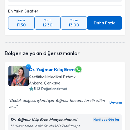
En Yakın Saatler
Yarın
Yarın
Yarın
Daha Fazla
11:30
12:30
13:00
Bölgenize yakın diğer uzmanlar
Dr. Yağmur Kılıç Eren
Sertifikalı Medikal Estetik
Ankara
, Çankaya
5
(
2
Değerlendirme)
Dudak dolgusu işlemi için Yağmur hocamı tercih ettim
Devamı
ve...
Dr. Yağmur Kılıç Eren Muayenehanesi
Haritada Göster
Mutlukent Mah. 2049. Sk. No:12 D:7 Melita Apt.