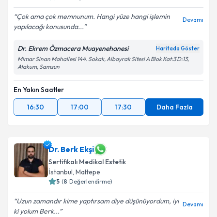
Çok ama çok memnunum. Hangi yüze hangi işlemin
Devamı
yapılacağı konusunda...
Dr. Ekrem Özmacera Muayenehanesi
Haritada Göster
Mimar Sinan Mahallesi 144. Sokak, Albayrak Sitesi A Blok Kat:3 D:13,
Atakum, Samsun
En Yakın Saatler
16:30
17:00
17:30
Daha Fazla
Dr. Berk Ekşi
Sertifikalı Medikal Estetik
İstanbul
, Maltepe
5
(
8
Değerlendirme)
Uzun zamandır kime yaptırsam diye düşünüyordum, iyi
Devamı
ki yolum Berk...