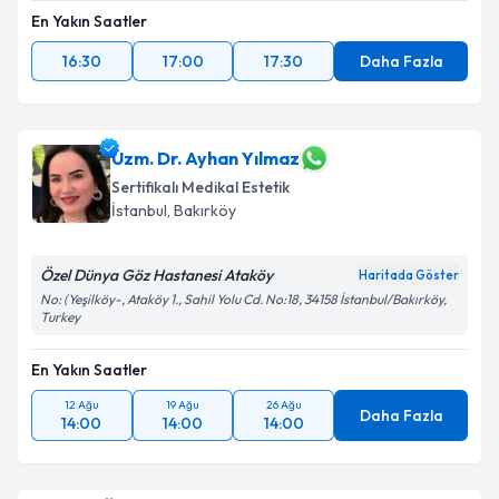
En Yakın Saatler
16:30
17:00
17:30
Daha Fazla
Uzm. Dr. Ayhan Yılmaz
Sertifikalı Medikal Estetik
İstanbul
, Bakırköy
Özel Dünya Göz Hastanesi Ataköy
Haritada Göster
No: (Yeşilköy-, Ataköy 1., Sahil Yolu Cd. No:18, 34158 İstanbul/Bakırköy,
Turkey
En Yakın Saatler
12 Ağu
19 Ağu
26 Ağu
Daha Fazla
14:00
14:00
14:00