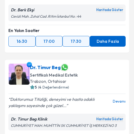
Dr. Berk Ekşi
Haritada Göster
Cevizli Mah. Zuhal Cad .Ritim İstanbul No : 44
En Yakın Saatler
16:30
17:00
17:30
Daha Fazla
Dr. Timur Beg
Sertifikalı Medikal Estetik
Trabzon
, Ortahisar
5
(
4
Değerlendirme)
Doktorumuz Titizliği, deneyimi ve hasta odaklı
Devamı
yaklaşımı sayesinde çok güzel...
Dr. Timur Beg Klinik
Haritada Göster
CUMHURİYET MAH. MUHİTTİN SK CUMHURİYET İŞ MERKEZİ NO 3