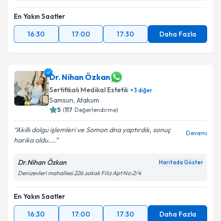
En Yakın Saatler
16:30
17:00
17:30
Daha Fazla
Dr. Nihan Özkan
Sertifikalı Medikal Estetik
+
3
diğer
Samsun
, Atakum
5
(
117
Değerlendirme)
Akıllı dolgu işlemleri ve Somon dna yaptırdık, sonuç
Devamı
harika oldu....
Dr.Nihan Özkan
Haritada Göster
Denizevleri mahallesi 226.sokak Filiz Apt No:2/4
En Yakın Saatler
16:30
17:00
17:30
Daha Fazla