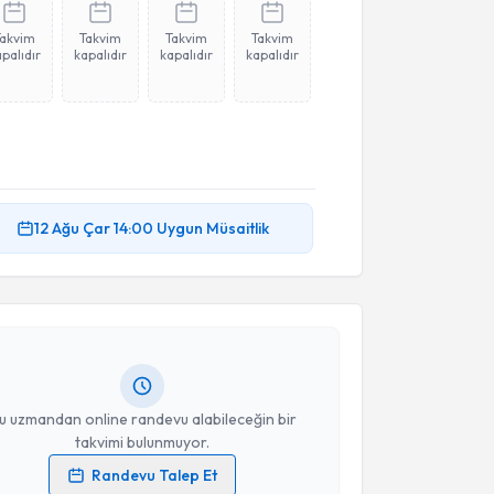
Takvim
Takvim
Takvim
Takvim
palıdır
kapalıdır
kapalıdır
kapalıdır
akvimi Talebi
12 Ağu
Çar
14:00
Uygun Müsaitlik
Ay
için randevu takvimi talebi oluşturun. Size bu
ndevu almanız için bir takvim hazırlandığında e-
lgilendireceğiz.
resiniz
u uzmandan online randevu alabileceğin bir
takvimi bulunmuyor.
Randevu Talep Et