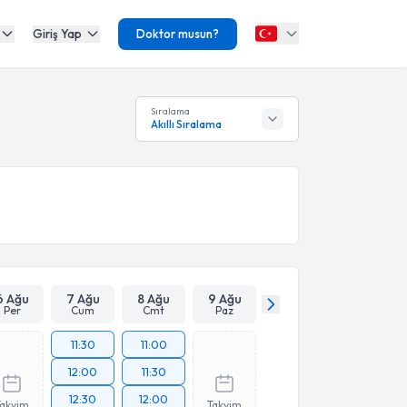
Giriş Yap
Doktor musun?
Sıralama
Akıllı Sıralama
6 Ağu
7 Ağu
8 Ağu
9 Ağu
Per
Cum
Cmt
Paz
11:30
11:00
12:00
11:30
12:30
12:00
Takvim
Takvim