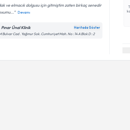
ak ve elmacık dolgusu için gitmiştim zaten birkaç senedir
ka
oxumu...
Devamı
. Pınar Ünal Klinik
Haritada Göster
 Bulvar Cad . Yağmur Sok. Cumhuriyet Mah. No : 14 A Blok D : 2