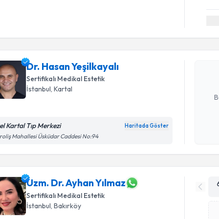
Randevu T
Dr. Hasan 
bu uzmandan
Dr. Hasan Yeşilkayalı
posta ile bi
Sertifikalı Medikal Estetik
E-posta Ad
İstanbul
, Kartal
B
el Kartal Tıp Merkezi
Haritada Göster
Kişisel
roliş Mahallesi Üsküdar Caddesi No:94
okudum
işlenm
Uzm. Dr. Ayhan Yılmaz
Sertifikalı Medikal Estetik
İstanbul
, Bakırköy