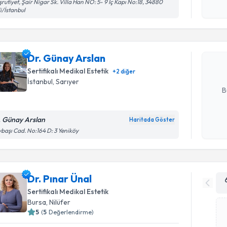
Randevu T
Kişisel
rutiyet, Şair Nigar Sk. Villa Han NO: 5- 9 İç Kapı No:18, 34880
li/İstanbul
okudum
işlenm
Dr. Günay
uzmandan ra
Dr. Günay Arslan
posta ile bi
Sertifikalı Medikal Estetik
+
2
diğer
E-posta Ad
İstanbul
, Sarıyer
B
. Günay Arslan
Haritada Göster
Kişisel
başı Cad. No:164 D: 3 Yeniköy
okudum
işlenm
Dr. Pınar Ünal
Sertifikalı Medikal Estetik
Bursa
, Nilüfer
5
(
5
Değerlendirme)