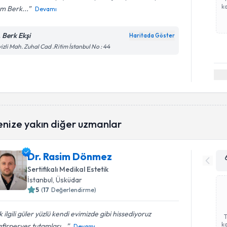
ka
m Berk...
Devamı
. Berk Ekşi
Haritada Göster
izli Mah. Zuhal Cad .Ritim İstanbul No : 44
enize yakın diğer uzmanlar
Dr. Rasim Dönmez
Sertifikalı Medikal Estetik
İstanbul
, Üsküdar
5
(
17
Değerlendirme)
 ilgili güler yüzlü kendi evimizde gibi hissediyoruz
ka
firperver tutamları...
Devamı