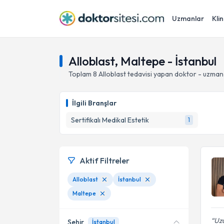
Uzmanlar
Klin
Alloblast, Maltepe - İstanbul
Toplam
8
Alloblast
tedavisi yapan doktor - uzman
İlgili Branşlar
Sertifikalı Medikal Estetik
1
Aktif Filtreler
Alloblast
İstanbul
Maltepe
Uzu
Şehir
İstanbul