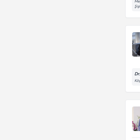
Meş
Şiş
Dr
Köy