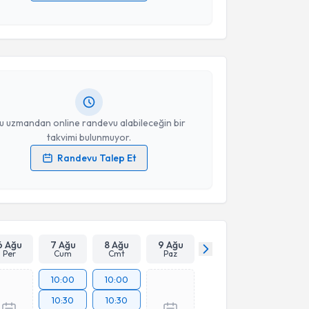
akvimi Talebi
 verilerimin işlenmesine ilişkin
Aydınlatma Metni
'ni
 ve kişisel verilerimin belirtilen kapsamda
esini kabul ediyorum.
 Arslan
için randevu takvimi talebi oluşturun. Size bu
ndevu almanız için bir takvim hazırlandığında e-
Takvim Talebini Gönder
lgilendireceğiz.
resiniz
u uzmandan online randevu alabileceğin bir
takvimi bulunmuyor.
Randevu Talep Et
 verilerimin işlenmesine ilişkin
Aydınlatma Metni
'ni
 ve kişisel verilerimin belirtilen kapsamda
esini kabul ediyorum.
Takvim Talebini Gönder
6 Ağu
7 Ağu
8 Ağu
9 Ağu
Per
Cum
Cmt
Paz
10:00
10:00
10:30
10:30