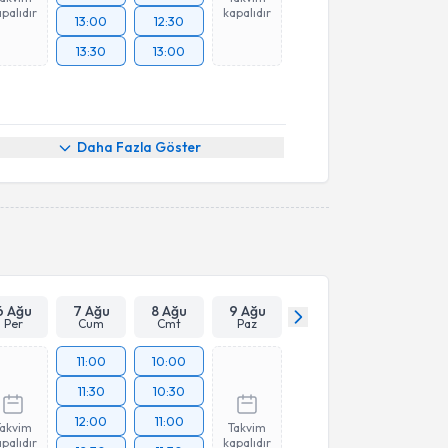
palıdır
kapalıdır
13:00
12:30
13:30
13:00
Daha Fazla Göster
6 Ağu
7 Ağu
8 Ağu
9 Ağu
Per
Cum
Cmt
Paz
11:00
10:00
11:30
10:30
12:00
11:00
Takvim
Takvim
palıdır
kapalıdır