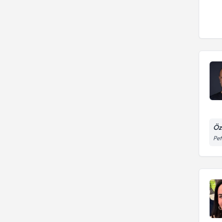
Öz
Pet