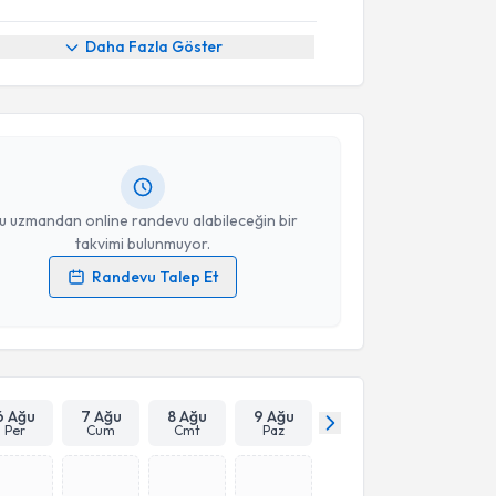
akvimi Talebi
Daha Fazla Göster
Yeşilkayalı
için randevu takvimi talebi oluşturun. Size
 randevu almanız için bir takvim hazırlandığında e-
lgilendireceğiz.
resiniz
u uzmandan online randevu alabileceğin bir
takvimi bulunmuyor.
Randevu Talep Et
 verilerimin işlenmesine ilişkin
Aydınlatma Metni
'ni
 ve kişisel verilerimin belirtilen kapsamda
esini kabul ediyorum.
Takvim Talebini Gönder
6 Ağu
7 Ağu
8 Ağu
9 Ağu
Per
Cum
Cmt
Paz