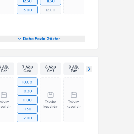
12:30
11:30
13:00
12:00
Daha Fazla Göster
6 Ağu
7 Ağu
8 Ağu
9 Ağu
Per
Cum
Cmt
Paz
10:00
10:30
11:00
Takvim
Takvim
Takvim
palıdır
kapalıdır
kapalıdır
11:30
12:00