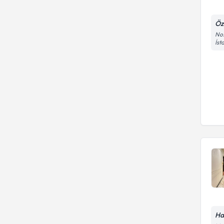
Öz
No:
İst
Ha