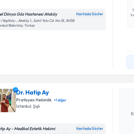
el Dünya Göz Hastanesi Ataköy
Haritada Göster
ka
 (Yeşilköy-, Ataköy 1., Sahil Yolu Cd. No:18, 34158
anbul/Bakırköy, Turkey
Randevu T
Dr. Hatip 
uzmandan ra
Dr. Hatip Ay
posta ile bi
Pratisyen Hekimlik
+
1
diğer
E-posta Ad
İstanbul
, Şişli
B
tip Ay - Medikal Estetik Hekimi
Haritada Göster