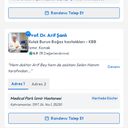
Metni
'ni okudum ve kişisel verilerimin belirtilen
kapsamda işlenmesini kabul ediyorum.
Randevu Talep Et
Randevu Takvimi Talebi
Takvim Talebini Gönder
Op. Dr. Melih Arif Közen
için randevu takvimi talebi
Prof. Dr. Arif Şanlı
oluşturun. Size bu uzmandan randevu almanız için bir
Kulak Burun Boğaz hastalıkları - KBB
takvim hazırlandığında e-posta ile bilgilendireceğiz.
İzmir
, Konak
4.9
(
11
Değerlendirme)
E-posta Adresiniz
Hem doktor Arif Bey hem de asistanı Selen Hanım
Devamı
tarafından...
Adres
1
Adres
2
Kişisel verilerimin işlenmesine ilişkin
Aydınlatma
Metni
'ni okudum ve kişisel verilerimin belirtilen
kapsamda işlenmesini kabul ediyorum.
Medical Park İzmir Hastanesi
Haritada Göster
Kahramanlar, 1397. Sk. No:1, 35230
Takvim Talebini Gönder
Randevu Talep Et
Randevu Takvimi Talebi