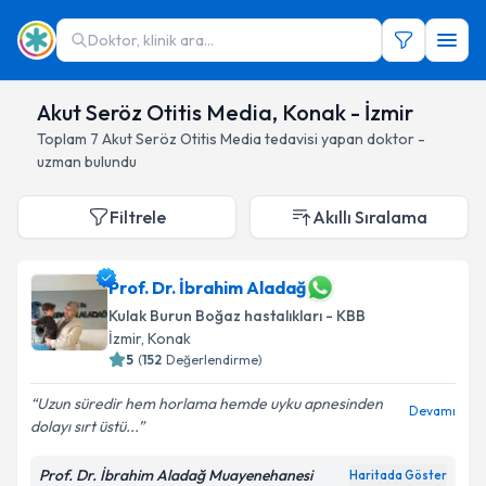
Doktor, klinik ara...
Akut Seröz Otitis Media, Konak - İzmir
Toplam
7
Akut Seröz Otitis Media
tedavisi yapan doktor -
uzman bulundu
Filtrele
Akıllı Sıralama
Prof. Dr. İbrahim Aladağ
Kulak Burun Boğaz hastalıkları - KBB
İzmir
, Konak
5
(
152
Değerlendirme)
Uzun süredir hem horlama hemde uyku apnesinden
Devamı
dolayı sırt üstü...
Prof. Dr. İbrahim Aladağ Muayenehanesi
Haritada Göster