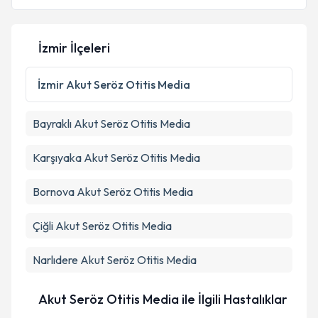
E-posta Adresiniz
İzmir İlçeleri
Kişisel verilerimin işlenmesine ilişkin
Aydınlatma
İzmir
Akut Seröz Otitis Media
Metni
'ni okudum ve kişisel verilerimin belirtilen
kapsamda işlenmesini kabul ediyorum.
Bayraklı
Akut Seröz Otitis Media
Takvim Talebini Gönder
Karşıyaka
Akut Seröz Otitis Media
Bornova
Akut Seröz Otitis Media
Çiğli
Akut Seröz Otitis Media
Narlıdere
Akut Seröz Otitis Media
Akut Seröz Otitis Media ile İlgili Hastalıklar