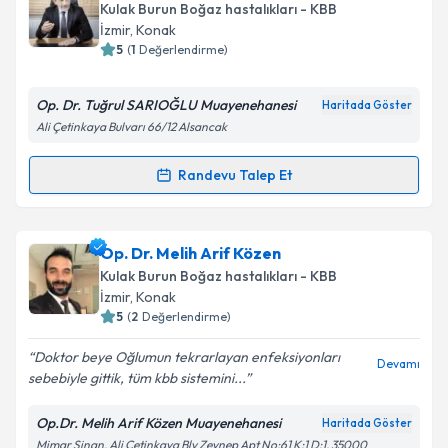
talebi oluşturun. Size bu uzmandan randevu almanız
Kulak Burun Boğaz hastalıkları - KBB
için bir takvim hazırlandığında e-posta ile
İzmir
, Konak
bilgilendireceğiz.
5
(
1
Değerlendirme)
E-posta Adresiniz
Op. Dr. Tuğrul SARIOĞLU Muayenehanesi
Haritada Göster
Ali Çetinkaya Bulvarı 66/12 Alsancak
Randevu Talep Et
Randevu Takvimi Talebi
Kişisel verilerimin işlenmesine ilişkin
Aydınlatma
Metni
'ni okudum ve kişisel verilerimin belirtilen
kapsamda işlenmesini kabul ediyorum.
Op. Dr. Tuğrul Sarıoğlu
için randevu takvimi talebi
Op. Dr. Melih Arif Közen
oluşturun. Size bu uzmandan randevu almanız için bir
Kulak Burun Boğaz hastalıkları - KBB
Takvim Talebini Gönder
takvim hazırlandığında e-posta ile bilgilendireceğiz.
İzmir
, Konak
5
(
2
Değerlendirme)
E-posta Adresiniz
Doktor beye Oğlumun tekrarlayan enfeksiyonları
Devamı
sebebiyle gittik, tüm kbb sistemini...
Op.Dr. Melih Arif Közen Muayenehanesi
Haritada Göster
Kişisel verilerimin işlenmesine ilişkin
Aydınlatma
Mimar Sinan, Ali Çetinkaya Blv Zeynep Apt No:61 K:1 D:1, 35000