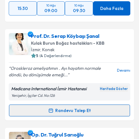
10 Ağu
10 Ağu
15:30
Daha Fazla
09:00
09:30
Prof. Dr. Serap Köybaşı Şanal
Kulak Burun Boğaz hastalıkları - KBB
İzmir
, Konak
5
(
4
Değerlendirme)
Oroskleroz ameliyatımın . Ayı hayatım normale
Devamı
döndü, bu dönüşümde emeği...
Medicana International İzmir Hastanesi
Haritada Göster
Yenişehir, İşçiler Cd. No:126
Randevu Talep Et
Randevu Takvimi Talebi
Prof. Dr. Serap Köybaşı Şanal
için randevu takvimi
Op. Dr. Tuğrul Sarıoğlu