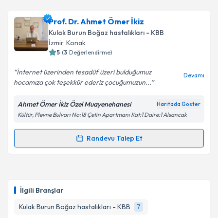
Prof. Dr. Arif Şanlı
için randevu takvimi talebi
Prof. Dr. Ahmet Ömer İkiz
oluşturun. Size bu uzmandan randevu almanız için bir
Kulak Burun Boğaz hastalıkları - KBB
takvim hazırlandığında e-posta ile bilgilendireceğiz.
İzmir
, Konak
5
(
3
Değerlendirme)
E-posta Adresiniz
İnternet üzerinden tesadüf üzeri bulduğumuz
Devamı
hocamıza çok teşekkür ederiz çocuğumuzun...
Ahmet Ömer İkiz Özel Muayenehanesi
Haritada Göster
Kişisel verilerimin işlenmesine ilişkin
Aydınlatma
Kültür, Plevne Bulvarı No:18 Çetin Apartmanı Kat:1 Daire:1 Alsancak
Metni
'ni okudum ve kişisel verilerimin belirtilen
kapsamda işlenmesini kabul ediyorum.
Randevu Talep Et
Randevu Takvimi Talebi
Takvim Talebini Gönder
Prof. Dr. Ahmet Ömer İkiz
için randevu takvimi
talebi oluşturun. Size bu uzmandan randevu almanız
İlgili Branşlar
için bir takvim hazırlandığında e-posta ile
bilgilendireceğiz.
Kulak Burun Boğaz hastalıkları - KBB
7