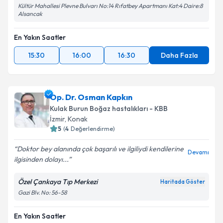
Kültür Mahallesi Plevne Bulvarı No:14 Rıfatbey Apartmanı Kat:4 Daire:8
Alsancak
En Yakın Saatler
15:30
16:00
16:30
Daha Fazla
Op. Dr. Osman Kapkın
Kulak Burun Boğaz hastalıkları - KBB
İzmir
, Konak
5
(
4
Değerlendirme)
Doktor bey alanında çok başarılı ve ilgiliydi kendilerine
Devamı
ilgisinden dolayı...
Özel Çankaya Tıp Merkezi
Haritada Göster
Gazi Blv. No: 56-58
En Yakın Saatler