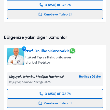
0 (850) 811 32 74
Randevu Takvimi Talebi
Randevu Talep Et
Doç. Dr. Hamza Sucuoğlu
için randevu takvimi talebi
oluşturun. Size bu uzmandan randevu almanız için bir
takvim hazırlandığında e-posta ile bilgilendireceğiz.
Bölgenize yakın diğer uzmanlar
E-posta Adresiniz
Prof. Dr. İlhan Karabekir
Fiziksel Tıp ve Rehabilitasyon
İstanbul
, Kadıköy
Kişisel verilerimin işlenmesine ilişkin
Aydınlatma
Metni
'ni okudum ve kişisel verilerimin belirtilen
Koşuyolu İstanbul Medipol Hastanesi
Haritada Göster
kapsamda işlenmesini kabul ediyorum.
Koşuyolu, Lambacı Sokağı, 34718
Takvim Talebini Gönder
0 (850) 811 32 74
Randevu Takvimi Talebi
Randevu Talep Et