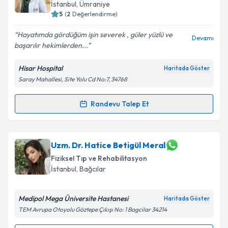
İstanbul
, Ümraniye
E-posta Adresiniz
5
(
2
Değerlendirme)
Hayatımda gördüğüm işin severek , güler yüzlü ve
Devamı
başarılır hekimlerden...
Kişisel verilerimin işlenmesine ilişkin
Aydınlatma
Hisar Hospital
Haritada Göster
Metni
'ni okudum ve kişisel verilerimin belirtilen
Saray Mahallesi, Site Yolu Cd No:7, 34768
kapsamda işlenmesini kabul ediyorum.
Randevu Talep Et
Randevu Takvimi Talebi
Takvim Talebini Gönder
Uzm. Dr. Selin Bozkurt Alp
için randevu takvimi
Uzm. Dr. Hatice Betigül Meral
talebi oluşturun. Size bu uzmandan randevu almanız
Fiziksel Tıp ve Rehabilitasyon
için bir takvim hazırlandığında e-posta ile
İstanbul
, Bağcılar
bilgilendireceğiz.
E-posta Adresiniz
Medipol Mega Üniversite Hastanesi
Haritada Göster
TEM Avrupa Otoyolu Göztepe Çıkışı No: 1 Bagcilar 34214