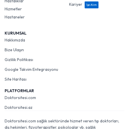
Hastalıklar
Kariyer
İşe Alım
Hizmetler
Hastaneler
KURUMSAL
Hakkımızda
Bize Ulaşın
Gizlilik Politikası
Google Takvim Entegrasyonu
Site Haritası
PLATFORMLAR
Doktorsitesi.com
Doktorsitesi.az
Doktorsitesi.com sağlık sektöründe hizmet veren tıp doktorları,
diş hekimleri, fizyoterapistler, psikologlar vb. sağlık