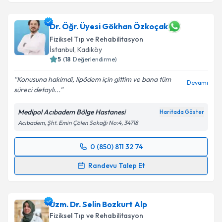
Prof. Dr. İlhan Karabekir
için randevu takvimi talebi
oluşturun. Size bu uzmandan randevu almanız için bir
takvim hazırlandığında e-posta ile bilgilendireceğiz.
Dr. Öğr. Üyesi Gökhan Özkoçak
Fiziksel Tıp ve Rehabilitasyon
E-posta Adresiniz
İstanbul
, Kadıköy
5
(
18
Değerlendirme)
Konusuna hakimdi, lipödem için gittim ve bana tüm
Devamı
süreci detaylı...
Kişisel verilerimin işlenmesine ilişkin
Aydınlatma
Metni
'ni okudum ve kişisel verilerimin belirtilen
Medipol Acıbadem Bölge Hastanesi
Haritada Göster
kapsamda işlenmesini kabul ediyorum.
Acıbadem, Şht. Emin Çölen Sokağı No:4, 34718
Takvim Talebini Gönder
0 (850) 811 32 74
Randevu Takvimi Talebi
Randevu Talep Et
Dr. Öğr. Üyesi Gökhan Özkoçak
için randevu
takvimi talebi oluşturun. Size bu uzmandan randevu
Uzm. Dr. Selin Bozkurt Alp
almanız için bir takvim hazırlandığında e-posta ile
bilgilendireceğiz.
Fiziksel Tıp ve Rehabilitasyon