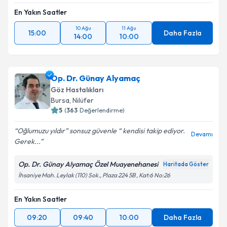
En Yakın Saatler
10 Ağu
11 Ağu
15:00
Daha Fazla
14:00
10:00
Op. Dr. Günay Alyamaç
Göz Hastalıkları
Bursa
, Nilüfer
5
(
363
Değerlendirme)
Oğlumuzu yıldır” sonsuz güvenle “ kendisi takip ediyor.
Devamı
Gerek...
Op. Dr. Günay Alyamaç Özel Muayenehanesi
Haritada Göster
İhsaniye Mah. Leylak (110) Sok., Plaza 224 5B , Kat:6 No:26
En Yakın Saatler
09:20
09:40
10:00
Daha Fazla