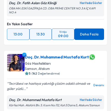
Doç. Dr. Fatih Aslan Göz Kliniği
Haritada Göster
OBA MH. ESKİ GAZİPAŞA CD. OBA PRİME CENTER NO.3 A İÇ KAPI
Takvim Talebini Gönder
NO.4
En Yakın Saatler
10 Ağu
13:00
13:30
Daha Fazla
09:00
Doç. Dr. Muhammed Mustafa Kurt
Göz Hastalıkları
Samsun
, Atakum
5
(
142
Değerlendirme)
Tecrübesi ve hastaya yakınlığı çözüm odaklı olmadı ve
Devamı
güler yüzlü...
Doç. Dr. Muhammed Mustafa Kurt
Haritada Göster
Körfez Mah. Atatürk Blv. 5. Kısım No:112, Kat:3 Daire:5, Atakum/Samsun