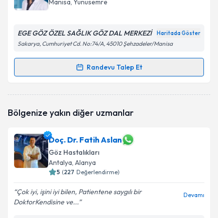
Manisa
, Yunusemre
E-posta Adresiniz
EGE GÖZ ÖZEL SAĞLIK GÖZ DAL MERKEZİ
Haritada Göster
Sakarya, Cumhuriyet Cd. No:74/A, 45010 Şehzadeler/Manisa
Kişisel verilerimin işlenmesine ilişkin
Aydınlatma
Randevu Talep Et
Randevu Takvimi Talebi
Metni
'ni okudum ve kişisel verilerimin belirtilen
kapsamda işlenmesini kabul ediyorum.
Op. Dr. Anıl Hanedar
için randevu takvimi talebi
Bölgenize yakın diğer uzmanlar
oluşturun. Size bu uzmandan randevu almanız için bir
Takvim Talebini Gönder
takvim hazırlandığında e-posta ile bilgilendireceğiz.
Doç. Dr. Fatih Aslan
E-posta Adresiniz
Göz Hastalıkları
Antalya
, Alanya
5
(
227
Değerlendirme)
Kişisel verilerimin işlenmesine ilişkin
Aydınlatma
Çok iyi, işini iyi bilen, Patientene saygılı bir
Devamı
Metni
'ni okudum ve kişisel verilerimin belirtilen
DoktorKendisine ve...
kapsamda işlenmesini kabul ediyorum.