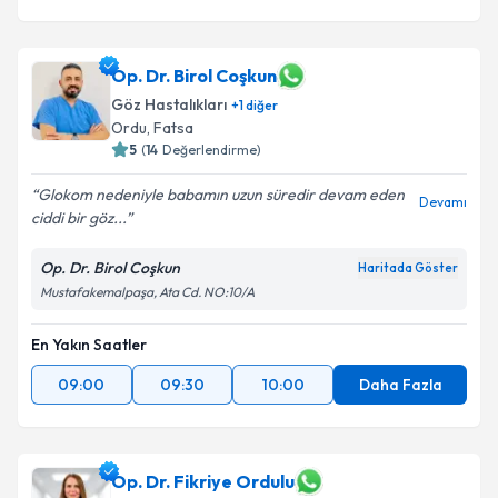
Op. Dr. Birol Coşkun
Göz Hastalıkları
+
1
diğer
Ordu
, Fatsa
5
(
14
Değerlendirme)
Glokom nedeniyle babamın uzun süredir devam eden
Devamı
ciddi bir göz...
Op. Dr. Birol Coşkun
Haritada Göster
Mustafakemalpaşa, Ata Cd. NO:10/A
En Yakın Saatler
09:00
09:30
10:00
Daha Fazla
Op. Dr. Fikriye Ordulu