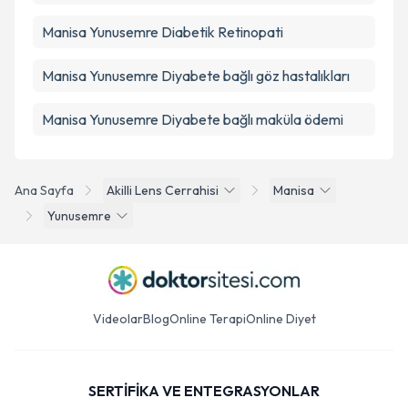
Manisa Yunusemre Diabetik Retinopati
Manisa Yunusemre Diyabete bağlı göz hastalıkları
Manisa Yunusemre Diyabete bağlı maküla ödemi
Ana Sayfa
Akilli Lens Cerrahisi
Manisa
Yunusemre
Videolar
Blog
Online Terapi
Online Diyet
SERTİFİKA VE ENTEGRASYONLAR