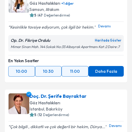
Göz Hastalıkları
+
1
diğer
Samsun
, Atakum
5
(
47
Değerlendirme)
Devamı
Kesinlikle tavsiye ediyorum, çok ilgili bir hekim.
Op. Dr. Fikriye Ordulu
Haritada Göster
Mimar Sinan Mah. 144 Sokak No:33 Albayrak Apartmanı Kat :2 Daire :7
En Yakın Saatler
10:00
10:30
11:00
Daha Fazla
Doç. Dr. Şerife Bayraktar
Göz Hastalıkları
İstanbul
, Bakırköy
5
(
12
Değerlendirme)
Devamı
Çok bilgili , dikkatli ve çok değerli bir hekim, Dünya...