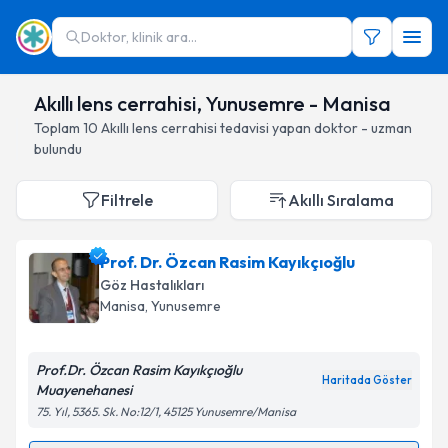
Doktor, klinik ara...
Akıllı lens cerrahisi, Yunusemre - Manisa
Toplam
10
Akıllı lens cerrahisi
tedavisi yapan doktor - uzman
bulundu
Filtrele
Akıllı Sıralama
Prof. Dr. Özcan Rasim Kayıkçıoğlu
Göz Hastalıkları
Manisa
, Yunusemre
Prof.Dr. Özcan Rasim Kayıkçıoğlu
Haritada Göster
Muayenehanesi
75. Yıl, 5365. Sk. No:12/1, 45125 Yunusemre/Manisa