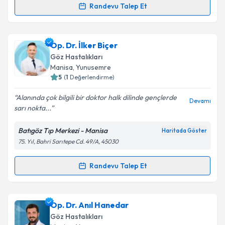
Randevu Talep Et
Randevu Takvimi Talebi
Prof. Dr. Özcan Rasim Kayıkçıoğlu
için randevu
Op. Dr. İlker Biçer
takvimi talebi oluşturun. Size bu uzmandan randevu
Göz Hastalıkları
almanız için bir takvim hazırlandığında e-posta ile
Manisa
, Yunusemre
bilgilendireceğiz.
5
(
1
Değerlendirme)
E-posta Adresiniz
Alanında çok bilgili bir doktor halk dilinde gençlerde
Devamı
sarı nokta...
Batıgöz Tıp Merkezi - Manisa
Haritada Göster
75. Yıl, Bahri Sarıtepe Cd. 49/A, 45030
Kişisel verilerimin işlenmesine ilişkin
Aydınlatma
Metni
'ni okudum ve kişisel verilerimin belirtilen
kapsamda işlenmesini kabul ediyorum.
Randevu Talep Et
Randevu Takvimi Talebi
Takvim Talebini Gönder
Op. Dr. İlker Biçer
için randevu takvimi talebi
Op. Dr. Anıl Hanedar
oluşturun. Size bu uzmandan randevu almanız için bir
Göz Hastalıkları
takvim hazırlandığında e-posta ile bilgilendireceğiz.