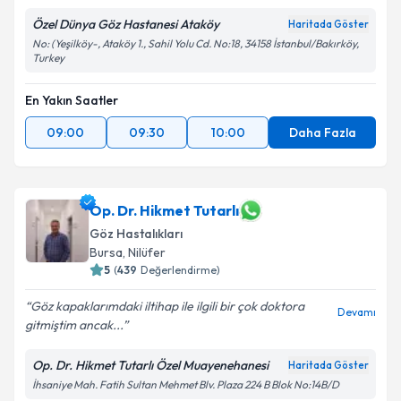
Özel Dünya Göz Hastanesi Ataköy
Haritada Göster
No: (Yeşilköy-, Ataköy 1., Sahil Yolu Cd. No:18, 34158 İstanbul/Bakırköy,
Turkey
En Yakın Saatler
09:00
09:30
10:00
Daha Fazla
Op. Dr. Hikmet Tutarlı
Göz Hastalıkları
Bursa
, Nilüfer
5
(
439
Değerlendirme)
Göz kapaklarımdaki iltihap ile ilgili bir çok doktora
Devamı
gitmiştim ancak...
Op. Dr. Hikmet Tutarlı Özel Muayenehanesi
Haritada Göster
İhsaniye Mah. Fatih Sultan Mehmet Blv. Plaza 224 B Blok No:14B/D