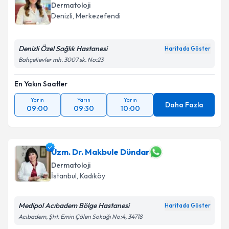
Dermatoloji
Denizli
, Merkezefendi
Denizli Özel Sağlık Hastanesi
Haritada Göster
Bahçelievler mh. 3007 sk. No:23
En Yakın Saatler
Yarın
Yarın
Yarın
Daha Fazla
09:00
09:30
10:00
Uzm. Dr. Makbule Dündar
Dermatoloji
İstanbul
, Kadıköy
Medipol Acıbadem Bölge Hastanesi
Haritada Göster
Acıbadem, Şht. Emin Çölen Sokağı No:4, 34718