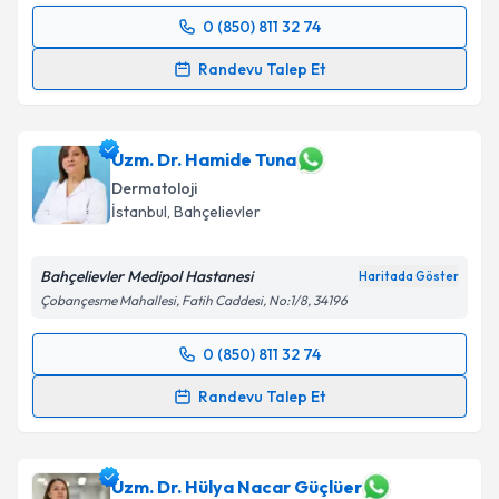
0 (850) 811 32 74
Randevu Takvimi Talebi
Randevu Talep Et
Uzm. Dr. Makbule Dündar
için randevu takvimi
talebi oluşturun. Size bu uzmandan randevu almanız
için bir takvim hazırlandığında e-posta ile
Uzm. Dr. Hamide Tuna
bilgilendireceğiz.
Dermatoloji
İstanbul
, Bahçelievler
E-posta Adresiniz
Bahçelievler Medipol Hastanesi
Haritada Göster
Çobançesme Mahallesi, Fatih Caddesi, No:1/8, 34196
Kişisel verilerimin işlenmesine ilişkin
Aydınlatma
0 (850) 811 32 74
Metni
'ni okudum ve kişisel verilerimin belirtilen
Randevu Takvimi Talebi
kapsamda işlenmesini kabul ediyorum.
Randevu Talep Et
Uzm. Dr. Hamide Tuna
için randevu takvimi talebi
Takvim Talebini Gönder
oluşturun. Size bu uzmandan randevu almanız için bir
takvim hazırlandığında e-posta ile bilgilendireceğiz.
Uzm. Dr. Hülya Nacar Güçlüer