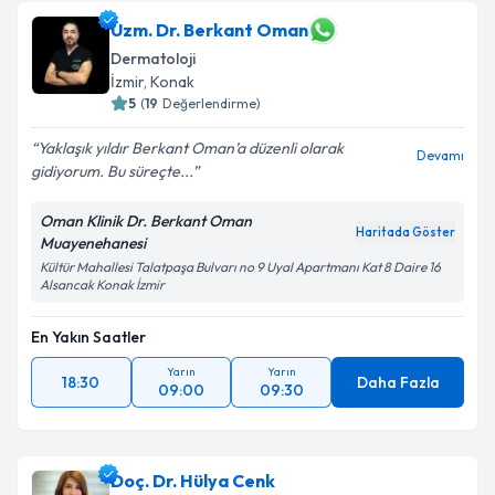
Uzm. Dr. Berkant Oman
Dermatoloji
İzmir
, Konak
5
(
19
Değerlendirme)
Yaklaşık yıldır Berkant Oman’a düzenli olarak
Devamı
gidiyorum. Bu süreçte...
Oman Klinik Dr. Berkant Oman
Haritada Göster
Muayenehanesi
Kültür Mahallesi Talatpaşa Bulvarı no 9 Uyal Apartmanı Kat 8 Daire 16
Alsancak Konak İzmir
En Yakın Saatler
Yarın
Yarın
18:30
Daha Fazla
09:00
09:30
Doç. Dr. Hülya Cenk