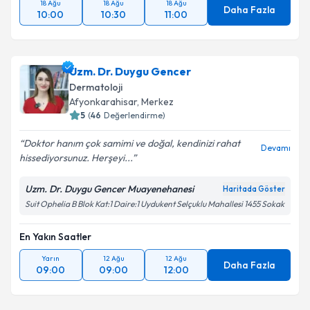
18 Ağu
18 Ağu
18 Ağu
Daha Fazla
10:00
10:30
11:00
Uzm. Dr. Duygu Gencer
Dermatoloji
Afyonkarahisar
, Merkez
5
(
46
Değerlendirme)
Doktor hanım çok samimi ve doğal, kendinizi rahat
Devamı
hissediyorsunuz. Herşeyi...
Uzm. Dr. Duygu Gencer Muayenehanesi
Haritada Göster
Suit Ophelia B Blok Kat:1 Daire:1 Uydukent Selçuklu Mahallesi 1455 Sokak
En Yakın Saatler
Yarın
12 Ağu
12 Ağu
Daha Fazla
09:00
09:00
12:00