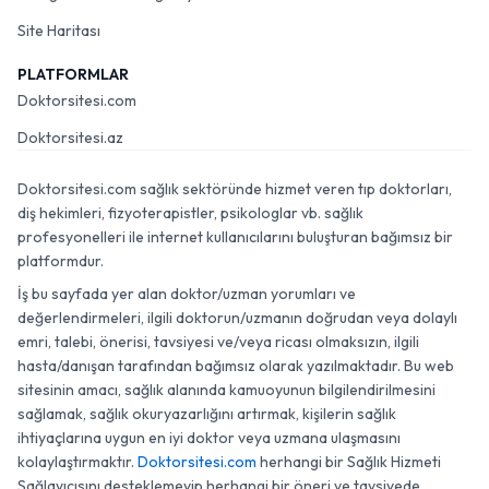
Site Haritası
PLATFORMLAR
Doktorsitesi.com
Doktorsitesi.az
Doktorsitesi.com sağlık sektöründe hizmet veren tıp doktorları,
diş hekimleri, fizyoterapistler, psikologlar vb. sağlık
profesyonelleri ile internet kullanıcılarını buluşturan bağımsız bir
platformdur.
İş bu sayfada yer alan doktor/uzman yorumları ve
değerlendirmeleri, ilgili doktorun/uzmanın doğrudan veya dolaylı
emri, talebi, önerisi, tavsiyesi ve/veya ricası olmaksızın, ilgili
hasta/danışan tarafından bağımsız olarak yazılmaktadır. Bu web
sitesinin amacı, sağlık alanında kamuoyunun bilgilendirilmesini
sağlamak, sağlık okuryazarlığını artırmak, kişilerin sağlık
ihtiyaçlarına uygun en iyi doktor veya uzmana ulaşmasını
kolaylaştırmaktır.
Doktorsitesi.com
herhangi bir Sağlık Hizmeti
Sağlayıcısını desteklemeyip herhangi bir öneri ve tavsiyede