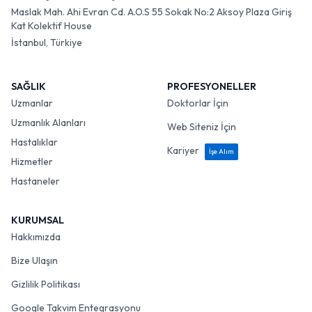
Maslak Mah. Ahi Evran Cd. A.O.S 55 Sokak No:2 Aksoy Plaza Giriş
Kat Kolektif House
İstanbul, Türkiye
SAĞLIK
PROFESYONELLER
Uzmanlar
Doktorlar İçin
Uzmanlık Alanları
Web Siteniz İçin
Hastalıklar
Kariyer
İşe Alım
Hizmetler
Hastaneler
KURUMSAL
Hakkımızda
Bize Ulaşın
Gizlilik Politikası
Google Takvim Entegrasyonu