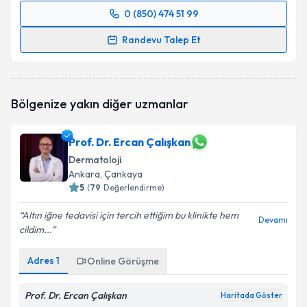
0 (850) 474 51 99
Randevu Takvimi Talebi
Randevu Talep Et
Uzm. Dr. Abdulselam Tanrıverdi
için randevu
takvimi talebi oluşturun. Size bu uzmandan randevu
almanız için bir takvim hazırlandığında e-posta ile
Bölgenize yakın diğer uzmanlar
bilgilendireceğiz.
E-posta Adresiniz
Prof. Dr. Ercan Çalışkan
Dermatoloji
Ankara
, Çankaya
5
(
79
Değerlendirme)
Kişisel verilerimin işlenmesine ilişkin
Aydınlatma
Altın iğne tedavisi için tercih ettiğim bu klinikte hem
Metni
'ni okudum ve kişisel verilerimin belirtilen
Devamı
cildim...
kapsamda işlenmesini kabul ediyorum.
Adres
1
Online Görüşme
Takvim Talebini Gönder
Prof. Dr. Ercan Çalışkan
Haritada Göster