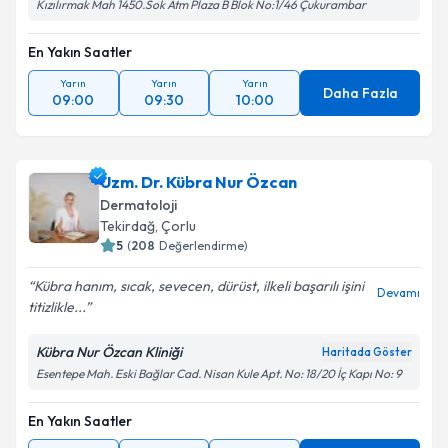
Kızılırmak Mah 1450.Sok Atm Plaza B Blok No:1/46 Çukurambar
En Yakın Saatler
Yarın
Yarın
Yarın
Daha Fazla
09:00
09:30
10:00
Uzm. Dr. Kübra Nur Özcan
Dermatoloji
Tekirdağ
, Çorlu
5
(
208
Değerlendirme)
Kübra hanım, sıcak, sevecen, dürüst, ilkeli başarılı işini
Devamı
titizlikle...
Kübra Nur Özcan Kliniği
Haritada Göster
Esentepe Mah. Eski Bağlar Cad. Nisan Kule Apt. No: 18/20 İç Kapı No: 9
En Yakın Saatler