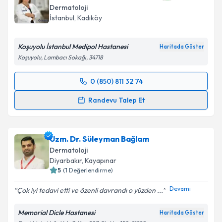
Dermatoloji
E-posta Adresiniz
İstanbul
, Kadıköy
Koşuyolu İstanbul Medipol Hastanesi
Haritada Göster
Koşuyolu, Lambacı Sokağı, 34718
Kişisel verilerimin işlenmesine ilişkin
Aydınlatma
Metni
'ni okudum ve kişisel verilerimin belirtilen
0 (850) 811 32 74
kapsamda işlenmesini kabul ediyorum.
Randevu Takvimi Talebi
Randevu Talep Et
Takvim Talebini Gönder
Uzm. Dr. Hülya Nacar Güçlüer
için randevu takvimi
talebi oluşturun. Size bu uzmandan randevu almanız
Uzm. Dr. Süleyman Bağlam
için bir takvim hazırlandığında e-posta ile
bilgilendireceğiz.
Dermatoloji
Diyarbakır
, Kayapınar
E-posta Adresiniz
5
(
1
Değerlendirme)
Devamı
Çok iyi tedavi etti ve özenli davrandı o yüzden ...
Memorial Dicle Hastanesi
Haritada Göster
Kişisel verilerimin işlenmesine ilişkin
Aydınlatma