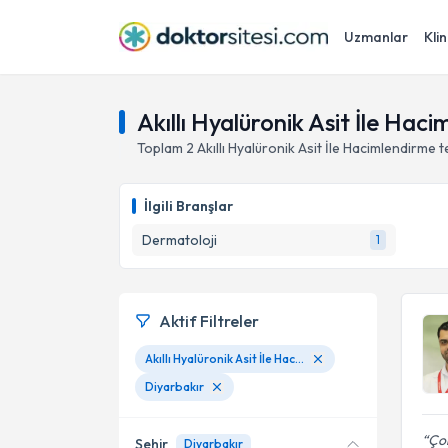
Uzmanlar
Klin
Akıllı Hyalüronik Asit İle Hac
Toplam
2
Akıllı Hyalüronik Asit İle Hacimlendirme
t
İlgili Branşlar
Dermatoloji
1
Aktif Filtreler
Akıllı Hyalüronik Asit İle Hacimlendirme
Diyarbakır
Çok
Şehir
Diyarbakır