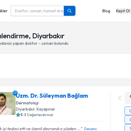
ikler
Blog
Kayıt Ol
imlendirme, Diyarbakır
edavisi yapan doktor - uzman bulundu
Uzm. Dr. Süleyman Bağlam
Dermatoloji
Diyarbakır
, Kayapınar
5
(
1
Değerlendirme)
 iyi tedavi etti ve özenli davrandı o yüzden ...
Devamı