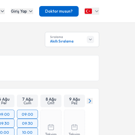
Giriş Yap
Doktor musun?
Sıralama
Akıllı Sıralama
6 Ağu
7 Ağu
8 Ağu
9 Ağu
Per
Cum
Cmt
Paz
09:00
09:00
09:30
09:30
10:00
10:00
Takvim
Takvim