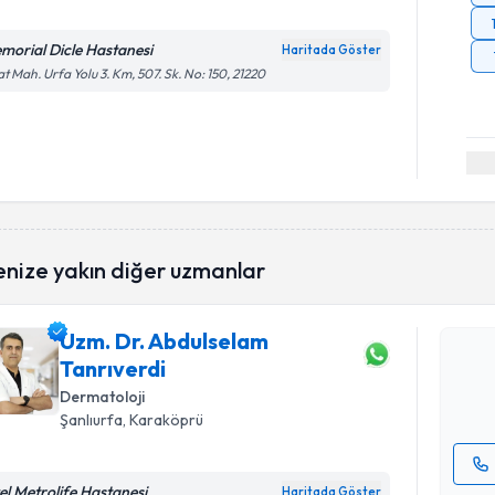
morial Dicle Hastanesi
Haritada Göster
at Mah. Urfa Yolu 3. Km, 507. Sk. No: 150, 21220
Randevu T
enize yakın diğer uzmanlar
Uzm. Dr. 
oluşturun. 
Uzm. Dr. Abdulselam
hazırlandığ
Tanrıverdi
E-posta Ad
Dermatoloji
Şanlıurfa
, Karaköprü
el Metrolife Hastanesi
Haritada Göster