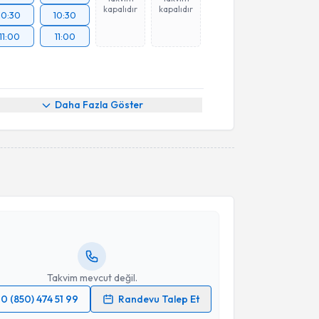
kapalıdır
kapalıdır
10:30
10:30
11:00
11:00
Daha Fazla Göster
akvimi Talebi
Abdulselam Tanrıverdi
için randevu takvimi talebi
Size bu uzmandan randevu almanız için bir takvim
ında e-posta ile bilgilendireceğiz.
resiniz
Takvim mevcut değil.
0 (850) 474 51 99
Randevu Talep Et