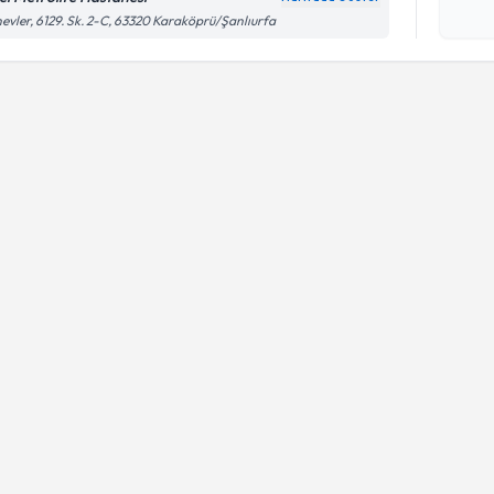
Kişisel
evler, 6129. Sk. 2-C, 63320 Karaköprü/Şanlıurfa
okudum
işlenm