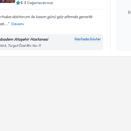
5
(
1
Değerlendirme)
E-posta Ad
B
rhaba doktorum ile kasım günü göz altımda genetik
ak...
Devamı
Kişisel
okudum
ıbadem Ataşehir Hastanesi
Haritada Göster
işlenm
türk, Turgut Özal Blv. No :11