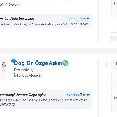
ka
l...
Devamı
m. Dr. Aida Berenjian
Haritada Göster
türk mahallesi Ertuğrul Gazi sokak Metropol A1 blok D 610 34642
Doç. Dr. Özge Aşkın
Dermatoloji
İstanbul
, Ataşehir
rmatoloji Uzmanı Özge Aşkın
Haritada Göster
ka
RBAROS MAH. AHLAT SOK. VARYAP MERİDİAN E1 BLOK NO 1 A
KAPI NO 75