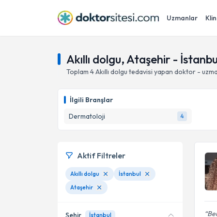
Uzmanlar
Klin
Akıllı dolgu, Ataşehir - İstanbu
Toplam
4
Akıllı dolgu
tedavisi yapan doktor - uzm
İlgili Branşlar
Dermatoloji
4
Aktif Filtreler
Akıllı dolgu
İstanbul
Ataşehir
Ben
Şehir
İstanbul