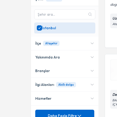
doga
Uz
Ata
İstanbul
İlçe
Ataşehir
Yakınımda Ara
Branşlar
Konumuma yakın uzmanları
Kadıköy
göster
Ataşehir
İlgi Alanları
Akıllı dolgu
Küçükçekmece
De
Hizmetler
Dermatoloji
BA
İÇ 
Bahçelievler
Mezuniyet
Akıllı dolgu
Daha Fazla Filtre
Şişli