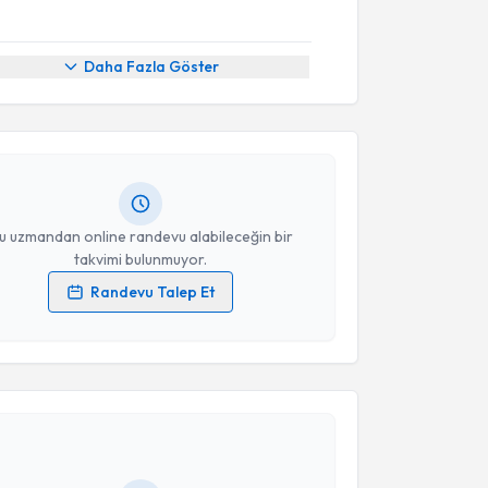
akvimi Talebi
Daha Fazla Göster
ilsu Gençyılmaz Salih
için randevu takvimi talebi
Size bu uzmandan randevu almanız için bir takvim
ında e-posta ile bilgilendireceğiz.
resiniz
u uzmandan online randevu alabileceğin bir
takvimi bulunmuyor.
Randevu Talep Et
 verilerimin işlenmesine ilişkin
Aydınlatma Metni
'ni
 ve kişisel verilerimin belirtilen kapsamda
akvimi Talebi
esini kabul ediyorum.
igen Akın
için randevu takvimi talebi oluşturun. Size
Takvim Talebini Gönder
 randevu almanız için bir takvim hazırlandığında e-
lgilendireceğiz.