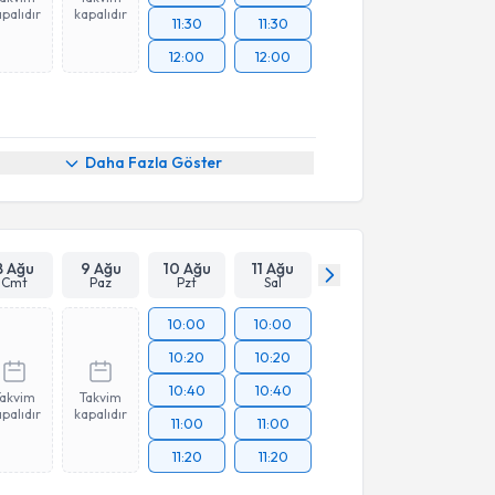
palıdır
kapalıdır
11:30
11:30
12:00
12:00
Daha Fazla Göster
8 Ağu
9 Ağu
10 Ağu
11 Ağu
Cmt
Paz
Pzt
Sal
10:00
10:00
10:20
10:20
10:40
10:40
Takvim
Takvim
palıdır
kapalıdır
11:00
11:00
11:20
11:20