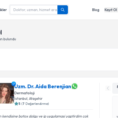
ikler
Blog
Kayıt Ol
l
an bulundu
Uzm. Dr. Aida Berenjian
Dermatoloji
İstanbul
, Ataşehir
5
(
7
Değerlendirme)
 kendisine botox dolgu ve ip uygulamasi yaptirdim cok