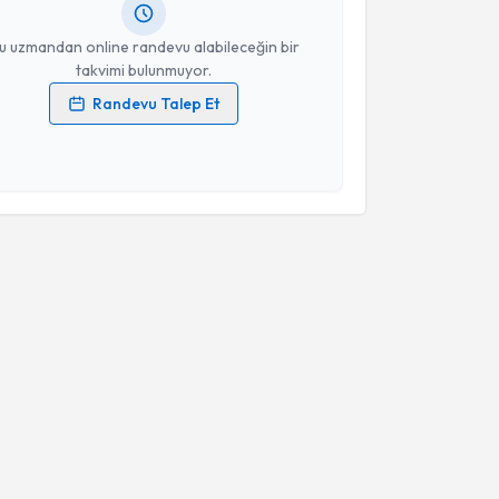
resiniz
u uzmandan online randevu alabileceğin bir
takvimi bulunmuyor.
Randevu Talep Et
 verilerimin işlenmesine ilişkin
Aydınlatma Metni
'ni
 ve kişisel verilerimin belirtilen kapsamda
esini kabul ediyorum.
Takvim Talebini Gönder