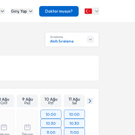
Giriş Yap
Doktor musun?
Sıralama
Akıllı Sıralama
8 Ağu
9 Ağu
10 Ağu
11 Ağu
Cmt
Paz
Pzt
Sal
10:00
10:00
10:30
10:30
11:00
11:00
Takvim
Takvim