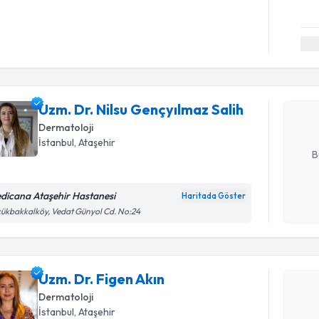
Randevu T
Uzm. Dr. N
oluşturun. 
Uzm. Dr. Nilsu Gençyılmaz Salih
hazırlandığ
Dermatoloji
E-posta Ad
İstanbul
, Ataşehir
B
dicana Ataşehir Hastanesi
Haritada Göster
Kişisel
ükbakkalköy, Vedat Günyol Cd. No:24
okudum
Randevu T
işlenm
Uzm. Dr. F
Uzm. Dr. Figen Akın
bu uzmandan
Dermatoloji
posta ile bi
İstanbul
, Ataşehir