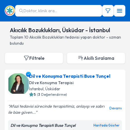
Doktor, klinik ara...
Akıcılık Bozuklukları, Üsküdar - İstanbul
Toplam
10
Akıcılık Bozuklukları
tedavisi yapan doktor - uzman
bulundu
Filtrele
Akıllı Sıralama
Dil ve Konuşma Terapisti Buse Tunçel
Dil ve Konuşma Terapisi
İstanbul
, Üsküdar
5
(
3
Değerlendirme)
Afazi tedavisi sürecinde terapistimiz, anlayışı ve sabrı
Devamı
ile bize güven...
Dil ve Konuşma Terapisti Buse Tunçel
Haritada Göster