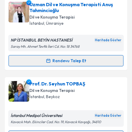
Uzman Dil ve Konuşma Terapisti Anuş
Tahmincioğlu
Dil ve Konuşma Terapisi
İstanbul
, Ümraniye
NP İSTANBUL BEYİN HASTANESİ
Haritada Göster
Saray Mh. Ahmet Tevfik İleri Cd. No: 18 34768
Randevu Talep Et
Randevu Takvimi Talebi
Uzman Dil ve Konuşma Terapisti Anuş
Prof. Dr. Seyhun TOPBAŞ
Tahmincioğlu
için randevu takvimi talebi oluşturun.
Dil ve Konuşma Terapisi
Size bu uzmandan randevu almanız için bir takvim
İstanbul
, Beykoz
hazırlandığında e-posta ile bilgilendireceğiz.
E-posta Adresiniz
İstanbul Medipol Üniversitesi
Haritada Göster
Kavacık Mah. Ekinciler Cad. No: 19, Kavacık Kavşağı, 34810