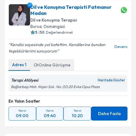
Dil ve Konuşma Terapisti Fatmanur
Madan
Dil ve Konuşma Terapisi
Bursa
, Osmangazi
5
(
50
Değerlendirme)
Kendisi sayesinde yol katettim. Kendilerine bundan
Devamı
teşekkürlerimi sunuyorum
Adres
1
Online Görüşme
Terapi Atölyesi
Haritada Göster
Bağlarbaşı Mah. Nişan Sok . No :3 D:20 Evke Opus Plaza
En Yakın Saatler
Yarın
Yarın
Yarın
Daha Fazla
09:00
09:40
10:20