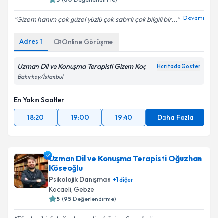
E-posta Adresiniz
Devamı
Gizem hanım çok güzel yüzlü çok sabırlı çok bilgili bir...
Adres
1
Online Görüşme
Kişisel verilerimin işlenmesine ilişkin
Aydınlatma
Metni
'ni okudum ve kişisel verilerimin belirtilen
Uzman Dil ve Konuşma Terapisti Gizem Koç
Haritada Göster
kapsamda işlenmesini kabul ediyorum.
Bakırköy/İstanbul
En Yakın Saatler
Takvim Talebini Gönder
18:20
19:00
19:40
Daha Fazla
Uzman Dil ve Konuşma Terapisti Oğuzhan
Köseoğlu
Psikolojik Danışman
+
1
diğer
Kocaeli
, Gebze
5
(
95
Değerlendirme)