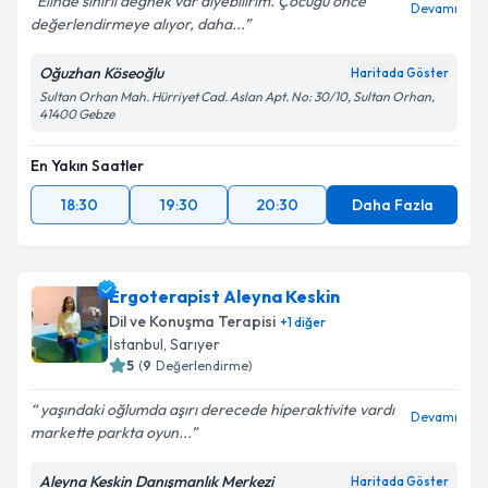
Elinde sihirli değnek var diyebilirim. Çocuğu önce
Devamı
değerlendirmeye alıyor, daha...
Oğuzhan Köseoğlu
Haritada Göster
Sultan Orhan Mah. Hürriyet Cad. Aslan Apt. No: 30/10, Sultan Orhan,
41400 Gebze
En Yakın Saatler
18:30
19:30
20:30
Daha Fazla
Ergoterapist Aleyna Keskin
Dil ve Konuşma Terapisi
+
1
diğer
İstanbul
, Sarıyer
5
(
9
Değerlendirme)
yaşındaki oğlumda aşırı derecede hiperaktivite vardı
Devamı
markette parkta oyun...
Aleyna Keskin Danışmanlık Merkezi
Haritada Göster