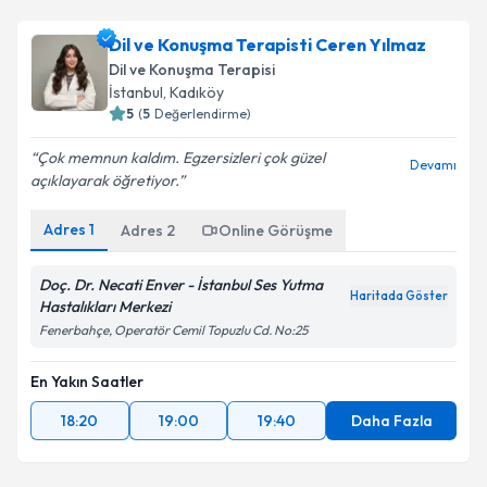
uzmandan randevu almanız için bir takvim
hazırlandığında e-posta ile bilgilendireceğiz.
Dil ve Konuşma Terapisti Ceren Yılmaz
Dil ve Konuşma Terapisi
E-posta Adresiniz
İstanbul
, Kadıköy
5
(
5
Değerlendirme)
Çok memnun kaldım. Egzersizleri çok güzel
Devamı
açıklayarak öğretiyor.
Kişisel verilerimin işlenmesine ilişkin
Aydınlatma
Metni
'ni okudum ve kişisel verilerimin belirtilen
kapsamda işlenmesini kabul ediyorum.
Adres
1
Adres
2
Online Görüşme
Doç. Dr. Necati Enver - İstanbul Ses Yutma
Takvim Talebini Gönder
Haritada Göster
Hastalıkları Merkezi
Fenerbahçe, Operatör Cemil Topuzlu Cd. No:25
En Yakın Saatler
18:20
19:00
19:40
Daha Fazla