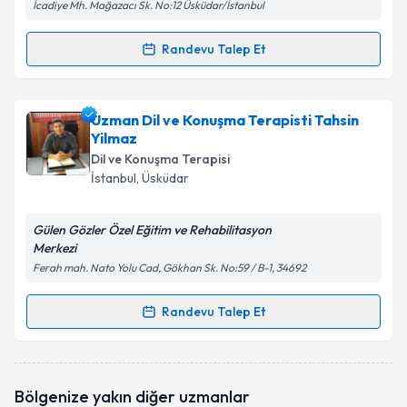
İcadiye Mh. Mağazacı Sk. No:12 Üsküdar/İstanbul
Randevu Talep Et
Randevu Takvimi Talebi
Dil ve Konuşma Terapisti Buse Tunçel
için randevu
Uzman Dil ve Konuşma Terapisti Tahsin
takvimi talebi oluşturun. Size bu uzmandan randevu
Yilmaz
almanız için bir takvim hazırlandığında e-posta ile
Dil ve Konuşma Terapisi
bilgilendireceğiz.
İstanbul
, Üsküdar
E-posta Adresiniz
Gülen Gözler Özel Eğitim ve Rehabilitasyon
Merkezi
Ferah mah. Nato Yolu Cad, Gökhan Sk. No:59 / B-1, 34692
Kişisel verilerimin işlenmesine ilişkin
Aydınlatma
Randevu Talep Et
Metni
'ni okudum ve kişisel verilerimin belirtilen
Randevu Takvimi Talebi
kapsamda işlenmesini kabul ediyorum.
Uzman Dil ve Konuşma Terapisti Tahsin Yilmaz
Takvim Talebini Gönder
Bölgenize yakın diğer uzmanlar
için randevu takvimi talebi oluşturun. Size bu