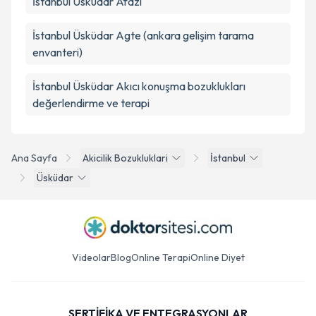
İstanbul Üsküdar Afazi
İstanbul Üsküdar Agte (ankara gelişim tarama
envanteri)
İstanbul Üsküdar Akıcı konuşma bozuklukları
değerlendirme ve terapi
Ana Sayfa
Akicilik Bozukluklari
İstanbul
Üsküdar
Videolar
Blog
Online Terapi
Online Diyet
SERTİFİKA VE ENTEGRASYONLAR