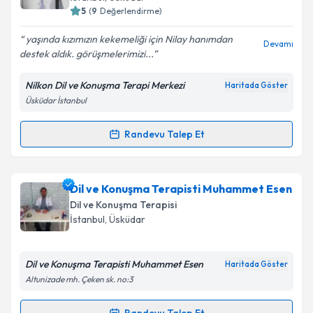
hazırlandığında e-posta ile bilgilendireceğiz.
5
(
9
Değerlendirme)
E-posta Adresiniz
yaşında kızımızın kekemeliği için Nilay hanımdan
Devamı
destek aldık. görüşmelerimizi...
Nilkon Dil ve Konuşma Terapi Merkezi
Haritada Göster
Üsküdar İstanbul
Kişisel verilerimin işlenmesine ilişkin
Aydınlatma
Metni
'ni okudum ve kişisel verilerimin belirtilen
kapsamda işlenmesini kabul ediyorum.
Randevu Talep Et
Randevu Takvimi Talebi
Takvim Talebini Gönder
Dil ve Konuşma Terapisti Nilay Gedik
için randevu
Dil ve Konuşma Terapisti Muhammet Esen
takvimi talebi oluşturun. Size bu uzmandan randevu
Dil ve Konuşma Terapisi
almanız için bir takvim hazırlandığında e-posta ile
İstanbul
, Üsküdar
bilgilendireceğiz.
E-posta Adresiniz
Dil ve Konuşma Terapisti Muhammet Esen
Haritada Göster
Altunizade mh. Çeken sk. no:3