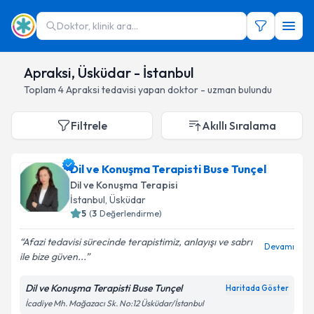
Doktor, klinik ara...
Apraksi, Üsküdar - İstanbul
Toplam
4
Apraksi
tedavisi yapan doktor - uzman bulundu
Filtrele
Akıllı Sıralama
Dil ve Konuşma Terapisti Buse Tunçel
Dil ve Konuşma Terapisi
İstanbul
, Üsküdar
5
(
3
Değerlendirme)
Afazi tedavisi sürecinde terapistimiz, anlayışı ve sabrı
Devamı
ile bize güven...
Dil ve Konuşma Terapisti Buse Tunçel
Haritada Göster
İcadiye Mh. Mağazacı Sk. No:12 Üsküdar/İstanbul