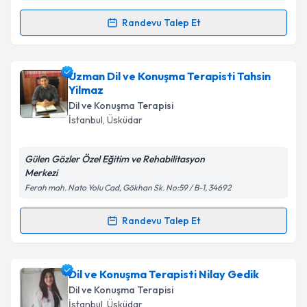
Randevu Talep Et
Randevu Takvimi Talebi
Dil ve Konuşma Terapisti Buse Tunçel
için randevu
Uzman Dil ve Konuşma Terapisti Tahsin
takvimi talebi oluşturun. Size bu uzmandan randevu
Yilmaz
almanız için bir takvim hazırlandığında e-posta ile
Dil ve Konuşma Terapisi
bilgilendireceğiz.
İstanbul
, Üsküdar
E-posta Adresiniz
Gülen Gözler Özel Eğitim ve Rehabilitasyon
Merkezi
Ferah mah. Nato Yolu Cad, Gökhan Sk. No:59 / B-1, 34692
Kişisel verilerimin işlenmesine ilişkin
Aydınlatma
Randevu Talep Et
Metni
'ni okudum ve kişisel verilerimin belirtilen
Randevu Takvimi Talebi
kapsamda işlenmesini kabul ediyorum.
Uzman Dil ve Konuşma Terapisti Tahsin Yilmaz
Dil ve Konuşma Terapisti Nilay Gedik
Takvim Talebini Gönder
için randevu takvimi talebi oluşturun. Size bu
Dil ve Konuşma Terapisi
uzmandan randevu almanız için bir takvim
İstanbul
, Üsküdar