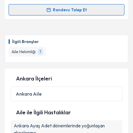
Randevu Talep Et
Randevu Takvimi Talebi
Dr. Coorbiz Test
için randevu takvimi talebi
oluşturun. Size bu uzmandan randevu almanız için bir
İlgili Branşlar
takvim hazırlandığında e-posta ile bilgilendireceğiz.
Aile Hekimliği
1
E-posta Adresiniz
Ankara İlçeleri
Kişisel verilerimin işlenmesine ilişkin
Aydınlatma
Metni
'ni okudum ve kişisel verilerimin belirtilen
Ankara
Aile
kapsamda işlenmesini kabul ediyorum.
Aile ile İlgili Hastalıklar
Takvim Talebini Gönder
Ankara Ayaş Adet dönemlerinde yoğunlaşan
aknelenme