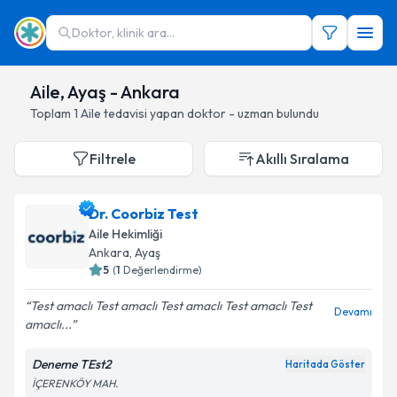
Doktor, klinik ara...
Aile, Ayaş - Ankara
Toplam
1
Aile
tedavisi yapan doktor - uzman bulundu
Filtrele
Akıllı Sıralama
Dr. Coorbiz Test
Aile Hekimliği
Ankara
, Ayaş
5
(
1
Değerlendirme)
Test amaclı Test amaclı Test amaclı Test amaclı Test
Devamı
amaclı...
Deneme TEst2
Haritada Göster
İÇERENKÖY MAH.