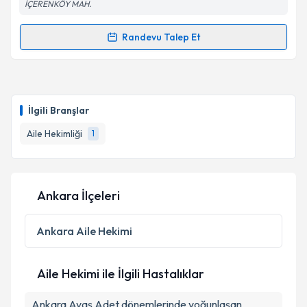
İÇERENKÖY MAH.
Randevu Talep Et
Randevu Takvimi Talebi
Dr. Coorbiz Test
için randevu takvimi talebi
oluşturun. Size bu uzmandan randevu almanız için bir
İlgili Branşlar
takvim hazırlandığında e-posta ile bilgilendireceğiz.
Aile Hekimliği
1
E-posta Adresiniz
Ankara İlçeleri
Kişisel verilerimin işlenmesine ilişkin
Aydınlatma
Metni
'ni okudum ve kişisel verilerimin belirtilen
Ankara
Aile Hekimi
kapsamda işlenmesini kabul ediyorum.
Aile Hekimi ile İlgili Hastalıklar
Takvim Talebini Gönder
Ankara Ayaş Adet dönemlerinde yoğunlaşan