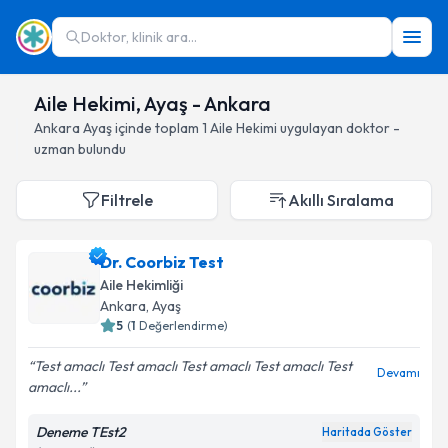
Doktor, klinik ara...
Aile Hekimi, Ayaş - Ankara
Ankara
Ayaş
içinde toplam
1
Aile Hekimi
uygulayan doktor -
uzman bulundu
Filtrele
Akıllı Sıralama
Dr. Coorbiz Test
Aile Hekimliği
Ankara
, Ayaş
5
(
1
Değerlendirme)
Test amaclı Test amaclı Test amaclı Test amaclı Test
Devamı
amaclı...
Deneme TEst2
Haritada Göster