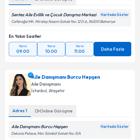
Sentez Aile Evlilik ve Çocuk Danışma Merkezi
Haritada Göster
Caferağa Mh. Miralay Nazım Sokak No: 12 D.6, 34200 Bahariye
En Yakın Saatler
Yarın
Yarın
Yarın
Daha Fazla
09:00
10:00
11:00
Aile Danışmanı Burcu Hepşen
Aile Danışmanı
İstanbul
, Ataşehir
Adres
1
Online Görüşme
Aile Danışmanı Burcu Hepşen
Haritada Göster
Deluxia Palace, Mor Sümbül Sokak No: 5/A