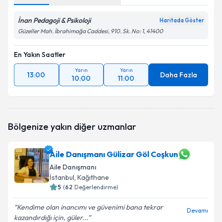
İnan Pedagoji & Psikoloji
Haritada Göster
Güzeller Mah. İbrahimağa Caddesi, 910. Sk. No: 1, 41400
En Yakın Saatler
Yarın
Yarın
13:00
Daha Fazla
10:00
11:00
Bölgenize yakın diğer uzmanlar
Aile Danışmanı Gülizar Göl Coşkun
Aile Danışmanı
İstanbul
, Kağıthane
5
(
62
Değerlendirme)
Kendime olan inancımı ve güvenimi bana tekrar
Devamı
kazandırdığı için, güler...