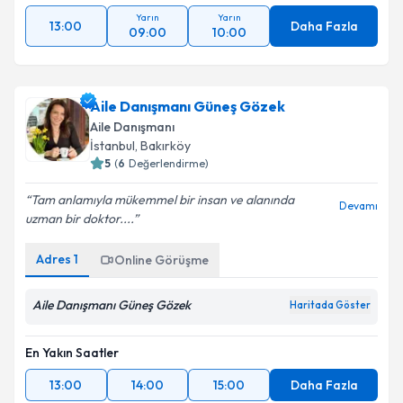
Yarın
Yarın
13:00
Daha Fazla
09:00
10:00
Aile Danışmanı Güneş Gözek
Aile Danışmanı
İstanbul
, Bakırköy
5
(
6
Değerlendirme)
Tam anlamıyla mükemmel bir insan ve alanında
Devamı
uzman bir doktor....
Adres
1
Online Görüşme
Aile Danışmanı Güneş Gözek
Haritada Göster
En Yakın Saatler
13:00
14:00
15:00
Daha Fazla