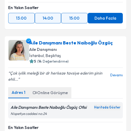
En Yakın Saatler
13:00
14:00
15:00
Daha Fazla
Aile Danışmanı Beste Naiboğlu Özgüç
Aile Danışmanı
İstanbul
, Beşiktaş
5
(
14
Değerlendirme)
Çok iyilik meleği bir dr herkeze tavsiye ederim şinin
Devamı
ehli...
Adres
1
Online Görüşme
Aile Danışmanı Beste Naiboğlu Özgüç Ofisi
Haritada Göster
Nispetiye caddesi no:24
En Yakın Saatler