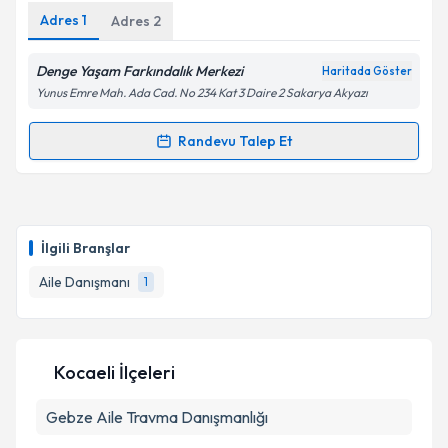
Adres
1
Adres
2
Denge Yaşam Farkındalık Merkezi
Haritada Göster
Yunus Emre Mah. Ada Cad. No 234 Kat 3 Daire 2 Sakarya Akyazı
Randevu Talep Et
Randevu Takvimi Talebi
Aile Danışmanı İsmet Bilici
için randevu takvimi
talebi oluşturun. Size bu uzmandan randevu almanız
İlgili Branşlar
için bir takvim hazırlandığında e-posta ile
bilgilendireceğiz.
Aile Danışmanı
1
E-posta Adresiniz
Kocaeli İlçeleri
Gebze
Aile Travma Danışmanlığı
Kişisel verilerimin işlenmesine ilişkin
Aydınlatma
Metni
'ni okudum ve kişisel verilerimin belirtilen