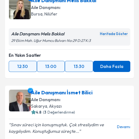
Aile Danışmanı Melis Bakkal
Aile Danışmanı
Bursa
, Nilüfer
Aile Danışmanı Melis Bakkal
Haritada Göster
29 Ekim Mah. Uğur Mumcu Bulvarı No:29 D:27 K:3
En Yakın Saatler
12:30
13:00
13:30
Daha Fazla
Aile Danışmanı İsmet Bilici
Aile Danışmanı
Sakarya
, Akyazı
4.8
(
3
Değerlendirme)
Sınav süreci için konuşmuştuk. Çok stresliydim ve
Devamı
kaygılıydım. Konuştuğumuz süreçte...