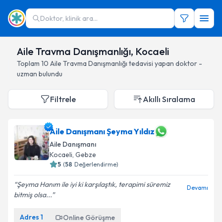
Doktor, klinik ara...
Aile Travma Danışmanlığı, Kocaeli
Toplam
10
Aile Travma Danışmanlığı
tedavisi yapan doktor -
uzman bulundu
Filtrele
Akıllı Sıralama
Aile Danışmanı Şeyma Yıldız
Aile Danışmanı
Kocaeli
, Gebze
5
(
58
Değerlendirme)
Şeyma Hanım ile iyi ki karşılaştık, terapimi süremiz
Devamı
bitmiş olsa...
Adres
1
Online Görüşme