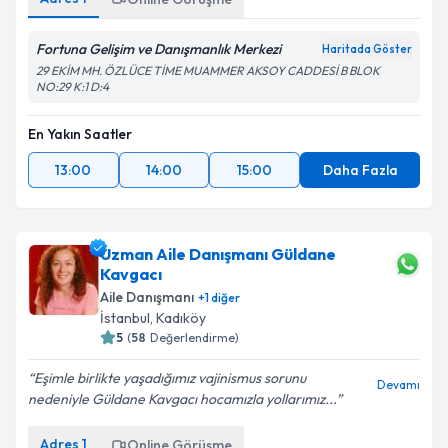
Fortuna Gelişim ve Danışmanlık Merkezi
Haritada Göster
29 EKİM MH. ÖZLÜCE TİME MUAMMER AKSOY CADDESİ B BLOK
NO:29 K:1 D:4
En Yakın Saatler
13:00
14:00
15:00
Daha Fazla
Uzman Aile Danışmanı Güldane
Kavgacı
Aile Danışmanı
+
1
diğer
İstanbul
, Kadıköy
5
(
58
Değerlendirme)
Eşimle birlikte yaşadığımız vajinismus sorunu
Devamı
nedeniyle Güldane Kavgacı hocamızla yollarımız...
Adres
1
Online Görüşme