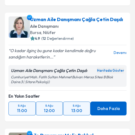
Uzman Aile Danışmanı Çağla Çetin Daşdı
Aile Danışmanı
Bursa
, Nilüfer
4.9
(
12
Değerlendirme)
O kadar ilginç bu gune kadar kendimde doğru
Devamı
sandığım haraketlerin...
Uzman Aile Danışmanı Çağla Çetin Daşdı
Haritada Göster
Cumhuriyet Mah. Fatih Sultan Mehmet Bulvarı Mersa Sitesi B Blok
Daire:3 ( Sitare Psikoloji)
En Yakın Saatler
8 Ağu
8 Ağu
8 Ağu
Daha Fazla
11:00
12:00
13:00