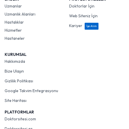
Uzmanlar
Doktorlar İçin
Uzmanlık Alanları
Web Siteniz İçin
Hastalıklar
Kariyer
İşe Alım
Hizmetler
Hastaneler
KURUMSAL
Hakkımızda
Bize Ulaşın
Gizlilik Politikası
Google Takvim Entegrasyonu
Site Haritası
PLATFORMLAR
Doktorsitesi.com
Doktorsitesi.az