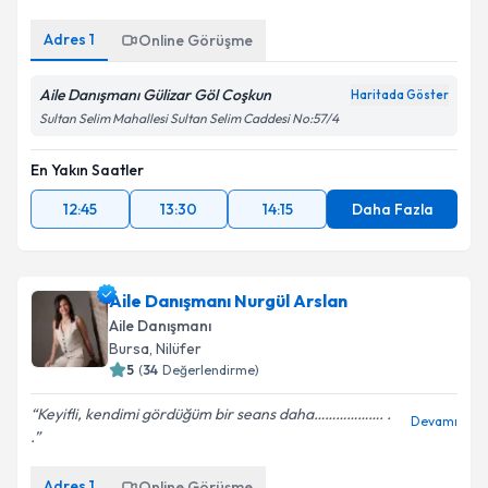
Adres
1
Online Görüşme
Aile Danışmanı Gülizar Göl Coşkun
Haritada Göster
Sultan Selim Mahallesi Sultan Selim Caddesi No:57/4
En Yakın Saatler
12:45
13:30
14:15
Daha Fazla
Aile Danışmanı Nurgül Arslan
Aile Danışmanı
Bursa
, Nilüfer
5
(
34
Değerlendirme)
Keyifli, kendimi gördüğüm bir seans daha………………. .
Devamı
.
Adres
1
Online Görüşme