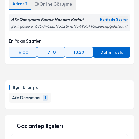
Adres
1
Online Görüşme
Aile Danışmanı Fatma Handan Korkut
Haritada Göster
Şehirgösteren 68004 Cad. No 32 Bina No 49 Kat 1 Gaziantep Şehitkamil
En Yakın Saatler
16:00
17:10
18:20
Daha Fazla
İlgili Branşlar
Aile Danışmanı
1
Gaziantep İlçeleri