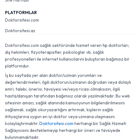
Site Haritası
PLATFORMLAR
Doktorsitesi.com
Doktorsitesi.az
Doktorsitesi.com sağlık sektöründe hizmet veren tıp doktorları,
diş hekimleri, fizyoterapistler, psikologlar vb. sağlık
profesyonelleri ile internet kullanıcılarını buluşturan bağımsız bir
platformdur.
İş bu sayfada yer alan doktor/uzman yorumları ve
değerlendirmeleri, ilgili doktorun/uzmanın doğrudan veya dolaylı
emri, talebi, önerisi, tavsiyesi ve/veya ricası olmaksızın, ilgili
hasta/danışan tarafından bağımsız olarak yazılmaktadır. Bu web
sitesinin amacı, sağlık alanında kamuoyunun bilgilendirilmesini
sağlamak, sağlık okuryazarlığını artırmak, kişilerin sağlık
ihtiyaçlarına uygun en iyi doktor veya uzmana ulaşmasını
kolaylaştırmaktır.
Doktorsitesi.com
herhangi bir Sağlık Hizmeti
Sağlayıcısını desteklemeyip herhangi bir öneri ve tavsiyede
bulunmamaktadır.