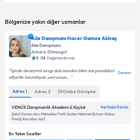
Aile Danışmanı Fatma Ilıkaner Şahin
için randevu
Bölgenize yakın diğer uzmanlar
takvimi talebi oluşturun. Size bu uzmandan randevu
almanız için bir takvim hazırlandığında e-posta ile
bilgilendireceğiz.
Aile Danışmanı Hacer Gamze Akbaş
Aile Danışmanı
E-posta Adresiniz
Ankara
, Etimesgut
5
(
38
Değerlendirme)
İşinde deneyimli sevgi dolu kendini bilen karşısındakini
Devamı
afiyetle tanımlayan yavrunuzu...
Kişisel verilerimin işlenmesine ilişkin
Aydınlatma
Metni
'ni okudum ve kişisel verilerimin belirtilen
kapsamda işlenmesini kabul ediyorum.
Adres
1
Adres
2
Online Görüşme
VENÜS Danışmanlık Akademi & Koçluk
Haritada Göster
Takvim Talebini Gönder
Şehit Osman Avcı Mahallesi Fatih Sultan Mehmet Bulvarı Göksu
Prestij Konutları A63
En Yakın Saatler