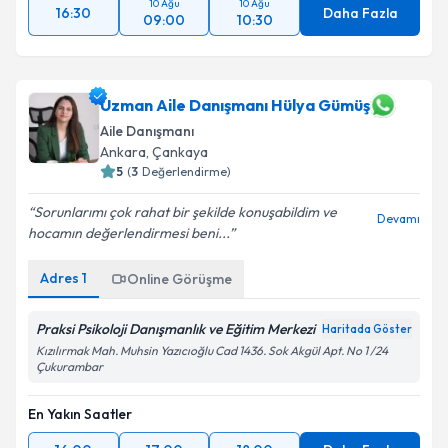
10 Ağu
10 Ağu
16:30
Daha Fazla
09:00
10:30
Uzman Aile Danışmanı Hülya Gümüş
Aile Danışmanı
Ankara
, Çankaya
5
(
3
Değerlendirme)
Sorunlarımı çok rahat bir şekilde konuşabildim ve
Devamı
hocamın değerlendirmesi beni...
Adres
1
Online Görüşme
Praksi Psikoloji Danışmanlık ve Eğitim Merkezi
Haritada Göster
Kızılırmak Mah. Muhsin Yazıcıoğlu Cad 1436. Sok Akgül Apt. No 1 /24
Çukurambar
En Yakın Saatler