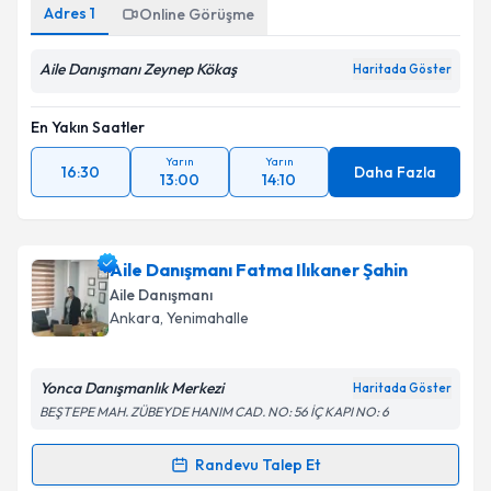
Adres
1
Online Görüşme
Aile Danışmanı Zeynep Kökaş
Haritada Göster
En Yakın Saatler
Yarın
Yarın
16:30
Daha Fazla
13:00
14:10
Aile Danışmanı Fatma Ilıkaner Şahin
Aile Danışmanı
Ankara
, Yenimahalle
Yonca Danışmanlık Merkezi
Haritada Göster
BEŞTEPE MAH. ZÜBEYDE HANIM CAD. NO: 56 İÇ KAPI NO: 6
Randevu Talep Et
Randevu Takvimi Talebi