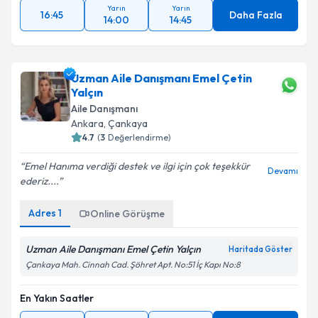
Yarın
Yarın
16:45
Daha Fazla
14:00
14:45
Uzman Aile Danışmanı Emel Çetin
Yalçın
Aile Danışmanı
Ankara
, Çankaya
4.7
(
3
Değerlendirme)
Emel Hanıma verdiği destek ve ilgi için çok teşekkür
Devamı
ederiz....
Adres
1
Online Görüşme
Uzman Aile Danışmanı Emel Çetin Yalçın
Haritada Göster
Çankaya Mah. Cinnah Cad. Şöhret Apt. No:51 İç Kapı No:8
En Yakın Saatler