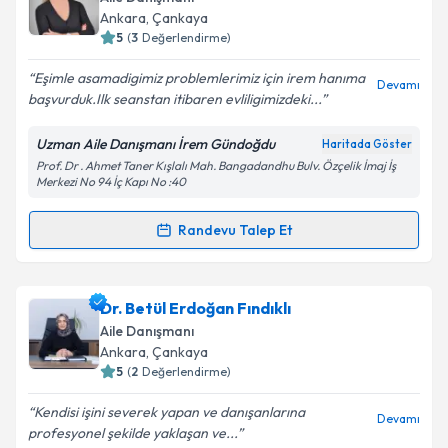
Ankara
, Çankaya
5
(
3
Değerlendirme)
Eşimle asamadigimiz problemlerimiz için irem hanıma
Devamı
başvurduk.Ilk seanstan itibaren evliligimizdeki...
Uzman Aile Danışmanı İrem Gündoğdu
Haritada Göster
Prof. Dr . Ahmet Taner Kışlalı Mah. Bangadandhu Bulv. Özçelik İmaj İş
Merkezi No 94 İç Kapı No :40
Randevu Talep Et
Randevu Takvimi Talebi
Uzman Aile Danışmanı İrem Gündoğdu
için
Dr. Betül Erdoğan Fındıklı
randevu takvimi talebi oluşturun. Size bu uzmandan
Aile Danışmanı
randevu almanız için bir takvim hazırlandığında e-
Ankara
, Çankaya
posta ile bilgilendireceğiz.
5
(
2
Değerlendirme)
E-posta Adresiniz
Kendisi işini severek yapan ve danışanlarına
Devamı
profesyonel şekilde yaklaşan ve...