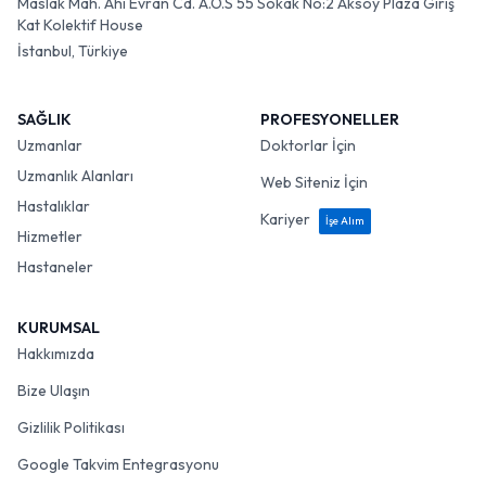
Maslak Mah. Ahi Evran Cd. A.O.S 55 Sokak No:2 Aksoy Plaza Giriş
Kat Kolektif House
İstanbul, Türkiye
SAĞLIK
PROFESYONELLER
Uzmanlar
Doktorlar İçin
Uzmanlık Alanları
Web Siteniz İçin
Hastalıklar
Kariyer
İşe Alım
Hizmetler
Hastaneler
KURUMSAL
Hakkımızda
Bize Ulaşın
Gizlilik Politikası
Google Takvim Entegrasyonu