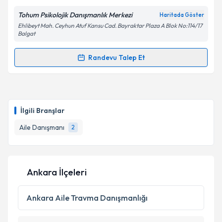
Tohum Psikolojik Danışmanlık Merkezi
Haritada Göster
Ehlibeyt Mah. Ceyhun Atuf Kansu Cad. Bayraktar Plaza A Blok No:114/17
Kişisel verilerimin işlenmesine ilişkin
Aydınlatma
Balgat
Metni
'ni okudum ve kişisel verilerimin belirtilen
kapsamda işlenmesini kabul ediyorum.
Randevu Talep Et
Randevu Takvimi Talebi
Takvim Talebini Gönder
Dr. Betül Erdoğan Fındıklı
için randevu takvimi
talebi oluşturun. Size bu uzmandan randevu almanız
İlgili Branşlar
için bir takvim hazırlandığında e-posta ile
bilgilendireceğiz.
Aile Danışmanı
2
E-posta Adresiniz
Ankara İlçeleri
Kişisel verilerimin işlenmesine ilişkin
Aydınlatma
Ankara
Aile Travma Danışmanlığı
Metni
'ni okudum ve kişisel verilerimin belirtilen
kapsamda işlenmesini kabul ediyorum.