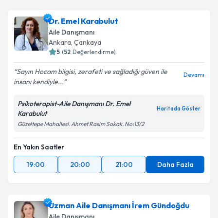
Dr. Emel Karabulut
Aile Danışmanı
Ankara
, Çankaya
5
(
52
Değerlendirme)
Sayın Hocam bilgisi, zerafeti ve sağladığı güven ile
Devamı
insanı kendiyle...
Psikoterapist-Aile Danışmanı Dr. Emel
Haritada Göster
Karabulut
Güzeltepe Mahallesi. Ahmet Rasim Sokak. No:13/2
En Yakın Saatler
19:00
20:00
21:00
Daha Fazla
Uzman Aile Danışmanı İrem Gündoğdu
Aile Danışmanı