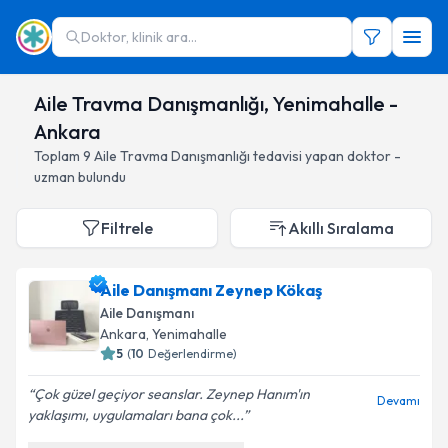
Doktor, klinik ara...
Aile Travma Danışmanlığı, Yenimahalle -
Ankara
Toplam
9
Aile Travma Danışmanlığı
tedavisi yapan doktor -
uzman bulundu
Filtrele
Akıllı Sıralama
Aile Danışmanı Zeynep Kökaş
Aile Danışmanı
Ankara
, Yenimahalle
5
(
10
Değerlendirme)
Çok güzel geçiyor seanslar. Zeynep Hanım'ın
Devamı
yaklaşımı, uygulamaları bana çok...