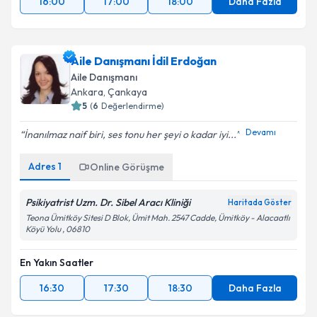
16:00
17:00
18:00
Daha Fazla
Aile Danışmanı İdil Erdoğan
Aile Danışmanı
Ankara
, Çankaya
5
(
6
Değerlendirme)
Devamı
İnanılmaz naif biri, ses tonu her şeyi o kadar iyi...
Adres
1
Online Görüşme
Psikiyatrist Uzm. Dr. Sibel Aracı Kliniği
Haritada Göster
Teona Ümitköy Sitesi D Blok, Ümit Mah. 2547 Cadde, Ümitköy - Alacaatlı
Köyü Yolu , 06810
En Yakın Saatler
16:30
17:30
18:30
Daha Fazla