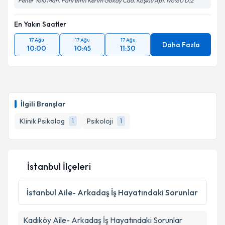
Fener Yolu Mah. Fahrettin Kerim Gökay Cad. Köşklü Apt. No:60 D:2
En Yakın Saatler
17 Ağu
17 Ağu
17 Ağu
Daha Fazla
10:00
10:45
11:30
İlgili Branşlar
Klinik Psikolog
Psikoloji
1
1
İstanbul İlçeleri
İstanbul
Aile- Arkadaş İş Hayatındaki Sorunlar
Kadıköy
Aile- Arkadaş İş Hayatındaki Sorunlar