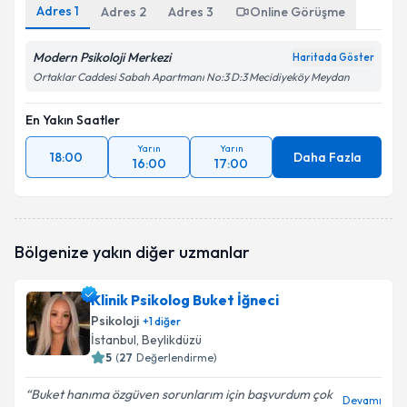
Adres
1
Adres
2
Adres
3
Online Görüşme
Modern Psikoloji Merkezi
Haritada Göster
Ortaklar Caddesi Sabah Apartmanı No:3 D:3 Mecidiyeköy Meydan
En Yakın Saatler
Yarın
Yarın
18:00
Daha Fazla
16:00
17:00
Bölgenize yakın diğer uzmanlar
Klinik Psikolog Buket İğneci
Psikoloji
+
1
diğer
İstanbul
, Beylikdüzü
5
(
27
Değerlendirme)
Buket hanıma özgüven sorunlarım için başvurdum çok
Devamı