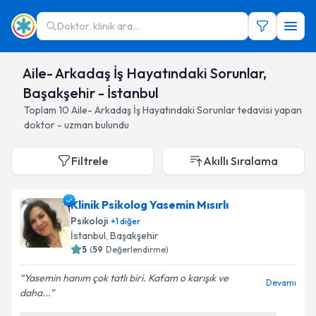
Doktor, klinik ara...
Aile- Arkadaş İş Hayatındaki Sorunlar,
Başakşehir - İstanbul
Toplam
10
Aile- Arkadaş İş Hayatındaki Sorunlar
tedavisi yapan
doktor - uzman bulundu
Filtrele
Akıllı Sıralama
Klinik Psikolog Yasemin Mısırlı
Psikoloji
+
1
diğer
İstanbul
, Başakşehir
5
(
59
Değerlendirme)
Yasemin hanım çok tatlı biri. Kafam o karışık ve
Devamı
daha...