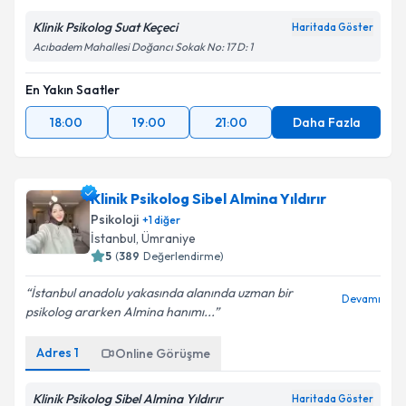
Klinik Psikolog Suat Keçeci
Haritada Göster
Acıbadem Mahallesi Doğancı Sokak No: 17 D: 1
En Yakın Saatler
18:00
19:00
21:00
Daha Fazla
Klinik Psikolog Sibel Almina Yıldırır
Psikoloji
+
1
diğer
İstanbul
, Ümraniye
5
(
389
Değerlendirme)
İstanbul anadolu yakasında alanında uzman bir
Devamı
psikolog ararken Almina hanımı...
Adres
1
Online Görüşme
Klinik Psikolog Sibel Almina Yıldırır
Haritada Göster