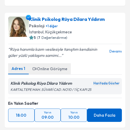
Klinik Psikolog Rüya Dilara Yıldırım
Psikoloji
+
1
diğer
İstanbul
, Küçükçekmece
5
(
7
Değerlendirme)
Rüya hanımla kızım vesilesiyle tanıştım kendisinin
Devamı
güler yüzlü yaklaşımı samimi...
Adres
1
Online Görüşme
Klinik Psikolog Rüya Dilara Yıldırım
Haritada Göster
KARTALTEPE MAH. SÜVARİ CAD. NO10 / 1 İÇ KAPI 25
En Yakın Saatler
Yarın
Yarın
18:00
Daha Fazla
09:00
10:00