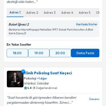
desteği oldu halen...
Adres
1
Adres
2
Adres
3
Adres
4
Adres
5
Onl
Buket İğneci 2
Haritada Göster
Barbaros Hayrettinpaşa Mahallesi 1997. Sokak Park Konutları A Blok
Kat:4 Daire:21
En Yakın Saatler
18:00
19:00
20:00
Daha Fazla
Klinik Psikolog Suat Keçeci
Psikoloji
+
1
diğer
İstanbul
, Üsküdar
4.8
(
5
Değerlendirme)
Suat hocamla ilk görüşmeden itibaren kendimi
Devamı
yargılanmadan dinlenmiş hissettim. Süreci...