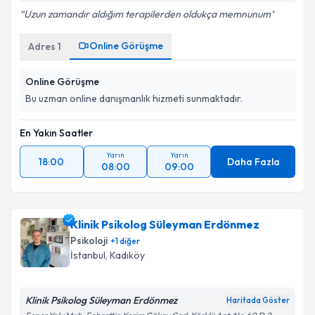
Uzun zamandır aldığım terapilerden oldukça memnunum
Online Görüşme
Adres
1
Online Görüşme
Bu uzman online danışmanlık hizmeti sunmaktadır.
En Yakın Saatler
Yarın
Yarın
18:00
Daha Fazla
08:00
09:00
Klinik Psikolog Süleyman Erdönmez
Psikoloji
+
1
diğer
İstanbul
, Kadıköy
Klinik Psikolog Süleyman Erdönmez
Haritada Göster