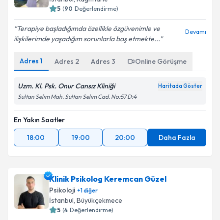
5
(
90
Değerlendirme)
Terapiye başladığımda özellikle özgüvenimle ve
Devamı
ilişkilerimde yaşadığım sorunlarla baş etmekte...
Adres
1
Adres
2
Adres
3
Online Görüşme
Uzm. Kl. Psk. Onur Cansız Kliniği
Haritada Göster
Sultan Selim Mah. Sultan Selim Cad. No:57 D:4
En Yakın Saatler
18:00
19:00
20:00
Daha Fazla
Klinik Psikolog Keremcan Güzel
Psikoloji
+
1
diğer
İstanbul
, Büyükçekmece
5
(
4
Değerlendirme)