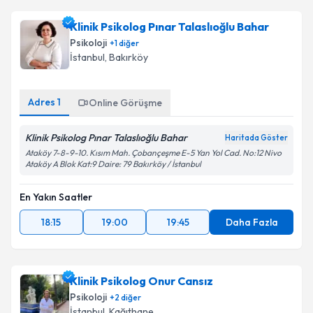
Klinik Psikolog Pınar Talaslıoğlu Bahar
Psikoloji
+
1
diğer
İstanbul
, Bakırköy
Adres
1
Online Görüşme
Klinik Psikolog Pınar Talaslıoğlu Bahar
Haritada Göster
Ataköy 7-8-9-10. Kısım Mah. Çobançeşme E-5 Yan Yol Cad. No:12 Nivo
Ataköy A Blok Kat:9 Daire: 79 Bakırköy / İstanbul
En Yakın Saatler
18:15
19:00
19:45
Daha Fazla
Klinik Psikolog Onur Cansız
Psikoloji
+
2
diğer
İstanbul
, Kağıthane