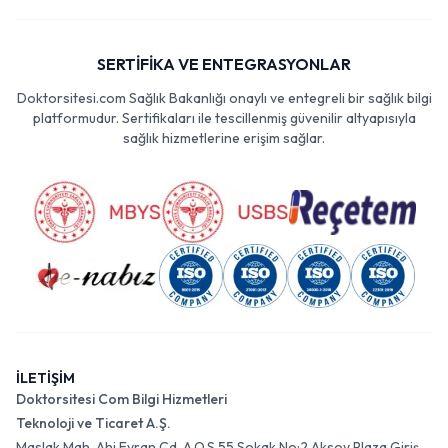
SERTİFİKA VE ENTEGRASYONLAR
Doktorsitesi.com Sağlık Bakanlığı onaylı ve entegreli bir sağlık bilgi
platformudur. Sertifikaları ile tescillenmiş güvenilir altyapısıyla
sağlık hizmetlerine erişim sağlar.
İLETİŞİM
Doktorsitesi Com Bilgi Hizmetleri
Teknoloji ve Ticaret A.Ş.
Maslak Mah. Ahi Evran Cd. A.O.S 55 Sokak No:2 Aksoy Plaza Giriş