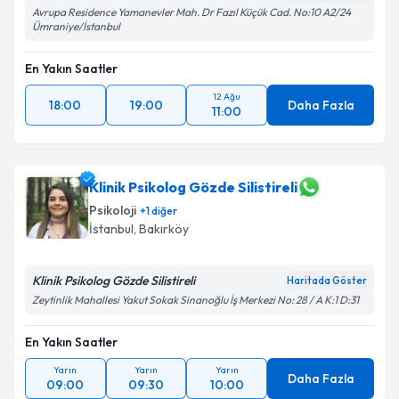
Avrupa Residence Yamanevler Mah. Dr Fazıl Küçük Cad. No:10 A2/24
Ümraniye/İstanbul
En Yakın Saatler
12 Ağu
18:00
19:00
Daha Fazla
11:00
Klinik Psikolog Gözde Silistireli
Psikoloji
+
1
diğer
İstanbul
, Bakırköy
Klinik Psikolog Gözde Silistireli
Haritada Göster
Zeytinlik Mahallesi Yakut Sokak Sinanoğlu İş Merkezi No: 28 / A K:1 D:31
En Yakın Saatler
Yarın
Yarın
Yarın
Daha Fazla
09:00
09:30
10:00