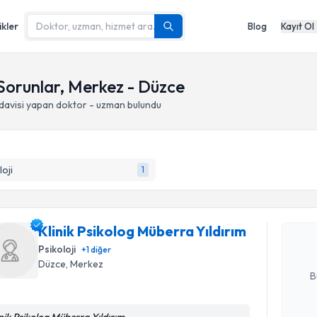
ikler
Blog
Kayıt Ol
 Sorunlar, Merkez - Düzce
davisi yapan doktor - uzman bulundu
Randevu T
loji
1
Klinik Psi
oluşturun. 
Klinik Psikolog Müberra Yıldırım
hazırlandığ
Psikoloji
+
1
diğer
E-posta Ad
Düzce
, Merkez
B