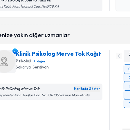
inik Psikolog Müberra Yıldırım
Kişisel
i Kebir Mah. İstanbul Cad. No:57/8 K:1
okudum
işlenm
enize yakın diğer uzmanlar
Klinik Psikolog Merve Tok Kağıt
Psikoloji
+
1
diğer
Sakarya
, Serdivan
inik Psikolog Merve Tok
Haritada Göster
çelievler Mah. Bağlar Cad. No:101/105 Sakmar Market üstü