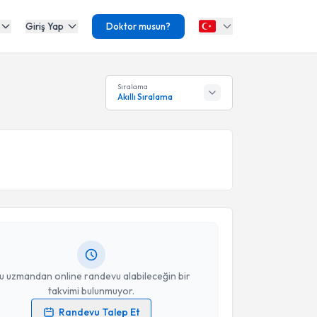
Giriş Yap
Doktor musun?
Sıralama
Akıllı Sıralama
akvimi Talebi
kolog Müberra Yıldırım
için randevu takvimi talebi
Size bu uzmandan randevu almanız için bir takvim
ında e-posta ile bilgilendireceğiz.
resiniz
u uzmandan online randevu alabileceğin bir
takvimi bulunmuyor.
Randevu Talep Et