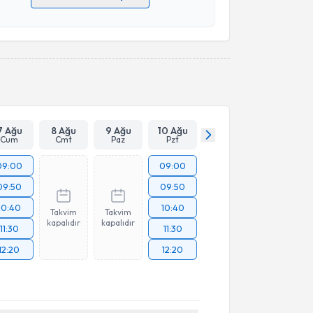
 verilerimin işlenmesine ilişkin
Aydınlatma Metni
'ni
 ve kişisel verilerimin belirtilen kapsamda
esini kabul ediyorum.
Takvim Talebini Gönder
7 Ağu
8 Ağu
9 Ağu
10 Ağu
Cum
Cmt
Paz
Pzt
09:00
09:00
09:50
09:50
10:40
10:40
Takvim
Takvim
kapalıdır
kapalıdır
11:30
11:30
12:20
12:20