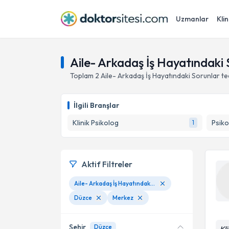
Uzmanlar
Klin
Aile- Arkadaş İş Hayatındaki
Toplam
2
Aile- Arkadaş İş Hayatındaki Sorunlar
te
İlgili Branşlar
Klinik Psikolog
Psiko
1
Aktif Filtreler
Aile- Arkadaş İş Hayatındaki Sorunlar
Düzce
Merkez
Şehir
Düzce