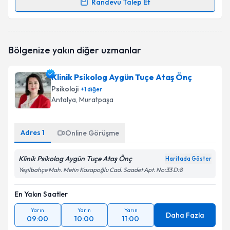
Randevu Talep Et
Randevu Takvimi Talebi
Klinik Psikolog Selman Uğurlu
için randevu takvimi
Bölgenize yakın diğer uzmanlar
talebi oluşturun. Size bu uzmandan randevu almanız
için bir takvim hazırlandığında e-posta ile
bilgilendireceğiz.
Klinik Psikolog Aygün Tuçe Ataş Önç
Psikoloji
+
1
diğer
E-posta Adresiniz
Antalya
, Muratpaşa
Adres
1
Online Görüşme
Kişisel verilerimin işlenmesine ilişkin
Aydınlatma
Metni
'ni okudum ve kişisel verilerimin belirtilen
Klinik Psikolog Aygün Tuçe Ataş Önç
Haritada Göster
kapsamda işlenmesini kabul ediyorum.
Yeşilbahçe Mah. Metin Kasapoğlu Cad. Saadet Apt. No:33 D:8
En Yakın Saatler
Takvim Talebini Gönder
Yarın
Yarın
Yarın
Daha Fazla
09:00
10:00
11:00