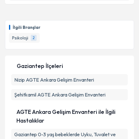
Psk. Ulçin Zelal Arık
için randevu takvimi talebi
oluşturun. Size bu uzmandan randevu almanız için bir
İlgili Branşlar
takvim hazırlandığında e-posta ile bilgilendireceğiz.
Psikoloji
2
E-posta Adresiniz
Gaziantep İlçeleri
Kişisel verilerimin işlenmesine ilişkin
Aydınlatma
Nizip
AGTE Ankara Gelişim Envanteri
Metni
'ni okudum ve kişisel verilerimin belirtilen
kapsamda işlenmesini kabul ediyorum.
Şehitkamil
AGTE Ankara Gelişim Envanteri
Takvim Talebini Gönder
AGTE Ankara Gelişim Envanteri ile İlgili
Hastalıklar
Gaziantep 0-3 yaş bebeklerde Uyku, Tuvalet ve