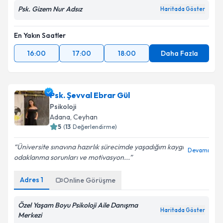
Psk. Gizem Nur Adsız
Haritada Göster
En Yakın Saatler
16:00
17:00
18:00
Daha Fazla
Psk. Şevval Ebrar Gül
Psikoloji
Adana
, Ceyhan
5
(
13
Değerlendirme)
Üniversite sınavına hazırlık sürecimde yaşadığım kaygı
Devamı
odaklanma sorunları ve motivasyon...
Adres
1
Online Görüşme
Özel Yaşam Boyu Psikoloji Aile Danışma
Haritada Göster
Merkezi