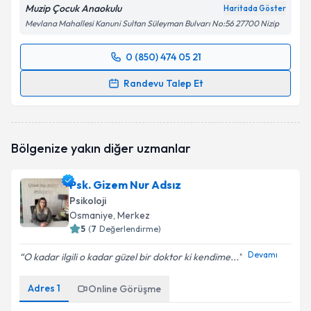
Muzip Çocuk Anaokulu
Haritada Göster
Mevlana Mahallesi Kanuni Sultan Süleyman Bulvarı No:56 27700 Nizip
0 (850) 474 05 21
Randevu Takvimi Talebi
Randevu Talep Et
Psk. Aybüke Kalkan
için randevu takvimi talebi
oluşturun. Size bu uzmandan randevu almanız için bir
takvim hazırlandığında e-posta ile bilgilendireceğiz.
Bölgenize yakın diğer uzmanlar
E-posta Adresiniz
Psk. Gizem Nur Adsız
Psikoloji
Osmaniye
, Merkez
5
(
7
Değerlendirme)
Kişisel verilerimin işlenmesine ilişkin
Aydınlatma
Metni
'ni okudum ve kişisel verilerimin belirtilen
Devamı
O kadar ilgili o kadar güzel bir doktor ki kendime...
kapsamda işlenmesini kabul ediyorum.
Adres
1
Online Görüşme
Takvim Talebini Gönder