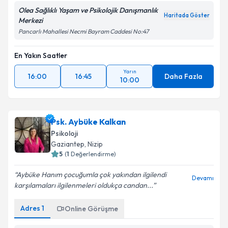
Olea Sağlıklı Yaşam ve Psikolojik Danışmanlık
Haritada Göster
Merkezi
Pancarlı Mahallesi Necmi Bayram Caddesi No:47
En Yakın Saatler
Yarın
16:00
16:45
Daha Fazla
10:00
Psk. Aybüke Kalkan
Psikoloji
Gaziantep
, Nizip
5
(
1
Değerlendirme)
Aybüke Hanım çocuğumla çok yakından ilgilendi
Devamı
karşılamaları ilgilenmeleri oldukça candan...
Adres
1
Online Görüşme