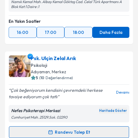
Namık Kemal Mah. Albay Kemal Göktaş Cad. Celal Türk Apartmanı A
Blok Kat:1 Daire :1
En Yakın Saatler
16:00
17:00
18:00
Daha Fazla
Psk. Ulçin Zelal Arık
Psikoloji
Adıyaman
, Merkez
5
(
10
Değerlendirme)
Çok beğeniyorum kendisini çevremdeki herkese
Devamı
tavsiye ediyorum çok tatlı
Nefes Psikoterapi Merkezi
Haritada Göster
Cumhuriyet Mah. 25129.Sok. 02290
Randevu Talep Et
Randevu Takvimi Talebi