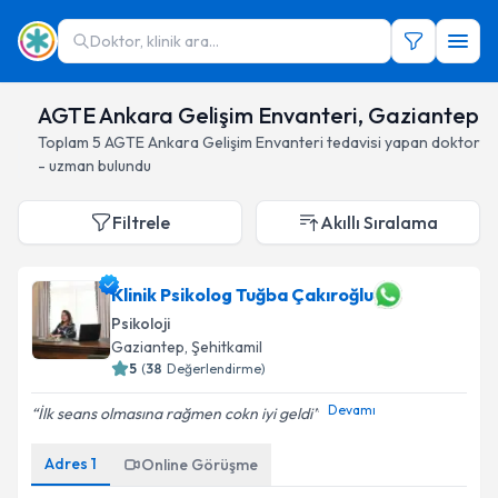
Doktor, klinik ara...
AGTE Ankara Gelişim Envanteri, Gaziantep
Toplam
5
AGTE Ankara Gelişim Envanteri
tedavisi yapan doktor
- uzman bulundu
Filtrele
Akıllı Sıralama
Klinik Psikolog Tuğba Çakıroğlu
Psikoloji
Gaziantep
, Şehitkamil
5
(
38
Değerlendirme)
Devamı
İlk seans olmasına rağmen cokn iyi geldi
Adres
1
Online Görüşme