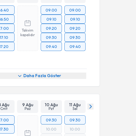
16:40
09:00
09:00
16:50
09:10
09:10
17:00
09:20
09:20
Takvim
kapalıdır
17:10
09:30
09:30
17:20
09:40
09:40
Daha Fazla Göster
8 Ağu
9 Ağu
10 Ağu
11 Ağu
Cmt
Paz
Pzt
Sal
17:00
09:30
09:30
17:30
10:00
10:00