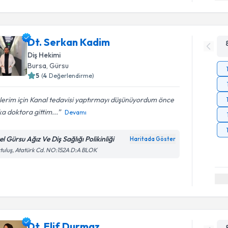
Dt. Serkan Kadim
Diş Hekimi
Bursa
, Gürsu
5
(
4
Değerlendirme)
lerim için Kanal tedavisi yaptırmayı düşünüyordum önce
a doktora gittim...
Devamı
l Gürsu Ağız Ve Diş Sağlığı Polikinliği
Haritada Göster
tuluş, Atatürk Cd. NO:152A D:A BLOK
Dt. Elif Durmaz