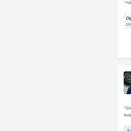
Yıl
Di
23
Gül
teda
A