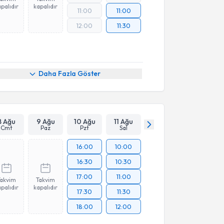
palıdır
kapalıdır
11:00
11:00
12:00
11:30
Daha Fazla Göster
8 Ağu
9 Ağu
10 Ağu
11 Ağu
Cmt
Paz
Pzt
Sal
16:00
10:00
16:30
10:30
17:00
11:00
Takvim
Takvim
palıdır
kapalıdır
17:30
11:30
18:00
12:00