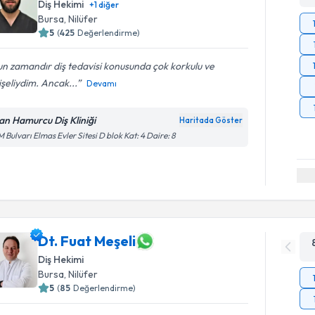
Diş Hekimi
+
1
diğer
Bursa
, Nilüfer
5
(
425
Değerlendirme)
n zamandır diş tedavisi konusunda çok korkulu ve
şeliydim. Ancak...
Devamı
an Hamurcu Diş Kliniği
Haritada Göster
 Bulvarı Elmas Evler Sitesi D blok Kat: 4 Daire: 8
Dt. Fuat Meşeli
Diş Hekimi
Bursa
, Nilüfer
5
(
85
Değerlendirme)