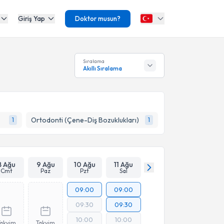
Giriş Yap
Doktor musun?
Sıralama
Akıllı Sıralama
Ortodonti (Çene-Diş Bozuklukları)
1
1
8 Ağu
9 Ağu
10 Ağu
11 Ağu
Cmt
Paz
Pzt
Sal
09:00
09:00
09:30
09:30
10:00
10:00
Takvim
Takvim