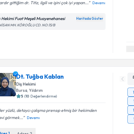
lardır gittiğim dr. Titiz, ilgili ve işini çok iyi yapan...
Devamı
ş Hekimi Fuat Meşeli Muayenehanesi
Haritada Göster
 NİSAN MH. KÖROĞLU CD. NO:15/B
Dt. Tuğba Kablan
Diş Hekimi
Bursa
, Yıldırım
5
(
10
Değerlendirme)
er yüzlü, detaycı çalışma prensıp etmiş bir hekimden
vi görmek...
Devamı
dres
1
Adres
2