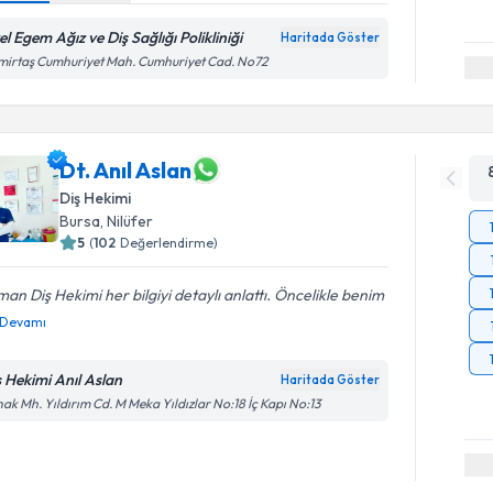
l Egem Ağız ve Diş Sağlığı Polikliniği
Haritada Göster
irtaş Cumhuriyet Mah. Cumhuriyet Cad. No72
Dt. Anıl Aslan
Diş Hekimi
Bursa
, Nilüfer
5
(
102
Değerlendirme)
an Diş Hekimi her bilgiyi detaylı anlattı. Öncelikle benim
Devamı
ş Hekimi Anıl Aslan
Haritada Göster
ak Mh. Yıldırım Cd. M Meka Yıldızlar No:18 İç Kapı No:13