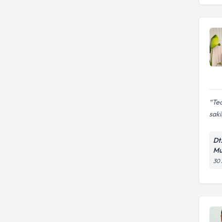
BIRUNI UNIVERSITESI
EGE ÜNİVERSİTESİ
Tec
saki
Dt
Mu
30 