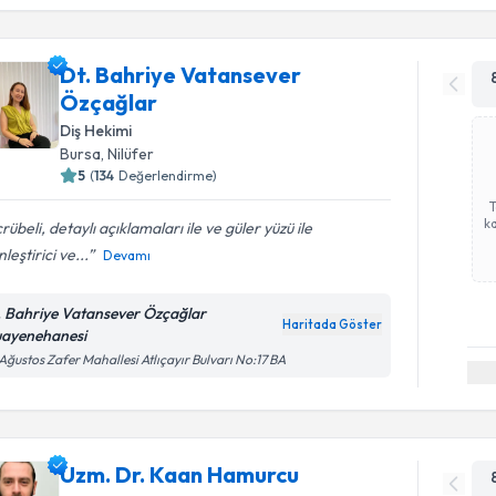
Dt. Bahriye Vatansever
Özçağlar
Diş Hekimi
Bursa
, Nilüfer
5
(
134
Değerlendirme)
ka
rübeli, detaylı açıklamaları ile ve güler yüzü ile
nleştirici ve...
Devamı
. Bahriye Vatansever Özçağlar
Haritada Göster
ayenehanesi
Ağustos Zafer Mahallesi Atlıçayır Bulvarı No:17 BA
Uzm. Dr. Kaan Hamurcu