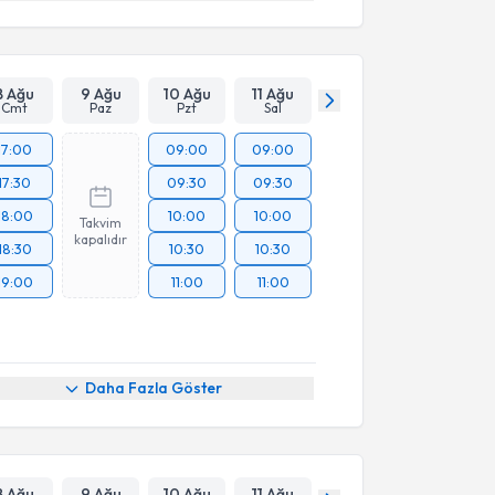
8 Ağu
9 Ağu
10 Ağu
11 Ağu
Cmt
Paz
Pzt
Sal
17:00
09:00
09:00
17:30
09:30
09:30
18:00
10:00
10:00
Takvim
kapalıdır
18:30
10:30
10:30
19:00
11:00
11:00
Daha Fazla Göster
8 Ağu
9 Ağu
10 Ağu
11 Ağu