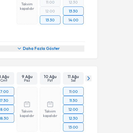
11:00
12:30
Takvim
kapalıdır
12:00
13:30
13:30
14:00
Daha Fazla Göster
8 Ağu
9 Ağu
10 Ağu
11 Ağu
Cmt
Paz
Pzt
Sal
17:00
11:00
17:30
11:30
18:00
12:00
Takvim
Takvim
kapalıdır
kapalıdır
18:30
12:30
13:00