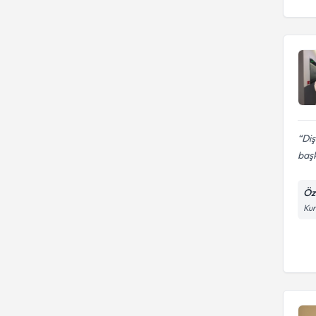
Diş
başk
Öze
Kur