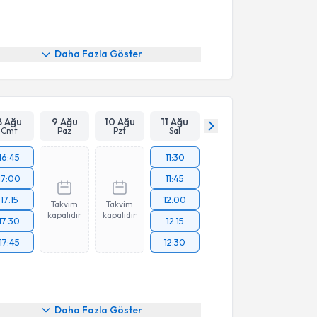
Daha Fazla Göster
8 Ağu
9 Ağu
10 Ağu
11 Ağu
Cmt
Paz
Pzt
Sal
16:45
11:30
17:00
11:45
17:15
12:00
Takvim
Takvim
kapalıdır
kapalıdır
17:30
12:15
17:45
12:30
Daha Fazla Göster