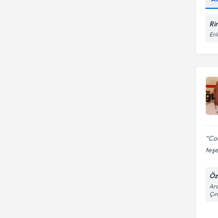
Rim
Eri
Cok
teş
Öze
Ara
Çın