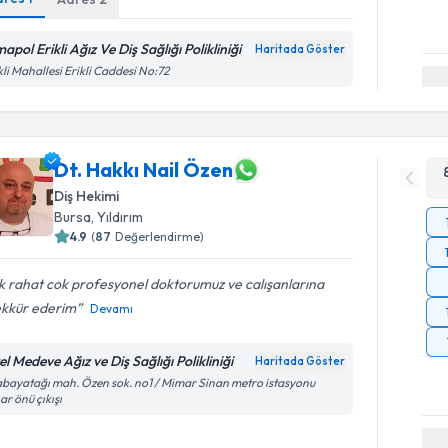
apol Erikli Ağız Ve Diş Sağlığı Polikliniği
Haritada Göster
kli Mahallesi Erikli Caddesi No:72
Dt. Hakkı Nail Özen
Diş Hekimi
Bursa
, Yıldırım
4.9
(
87
Değerlendirme)
 rahat cok profesyonel doktorumuz ve calışanlarına
ekkür ederim
Devamı
l Medeve Ağız ve Diş Sağlığı Polikliniği
Haritada Göster
bayatağı mah. Özen sok. no1 / Mimar Sinan metro istasyonu
ar önü çıkışı