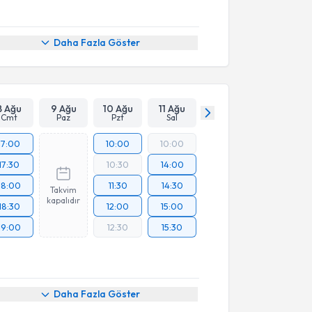
Daha Fazla Göster
8 Ağu
9 Ağu
10 Ağu
11 Ağu
Cmt
Paz
Pzt
Sal
17:00
10:00
10:00
17:30
10:30
14:00
18:00
11:30
14:30
Takvim
kapalıdır
18:30
12:00
15:00
19:00
12:30
15:30
Daha Fazla Göster