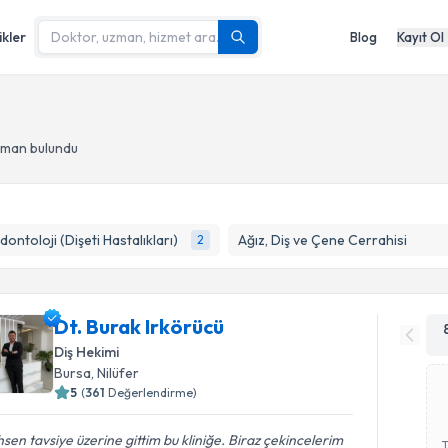
ikler
Blog
Kayıt Ol
zman bulundu
dontoloji (Dişeti Hastalıkları)
Ağız, Diş ve Çene Cerrahisi
2
Dt. Burak Irkörücü
Diş Hekimi
Bursa
, Nilüfer
5
(
361
Değerlendirme)
sen tavsiye üzerine gittim bu kliniğe. Biraz çekincelerim