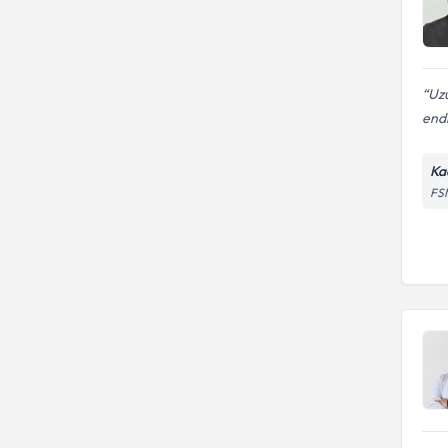
Uzu
endi
Ka
FSM