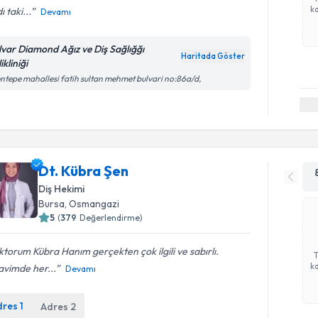
ka
ı taki...
Devamı
lvar Diamond Ağız ve Diş Sağlığğı
Haritada Göster
ikliniği
ntepe mahallesi fatih sultan mehmet bulvari no:86a/d,
Dt. Kübra Şen
Diş Hekimi
Bursa
, Osmangazi
5
(
379
Değerlendirme)
torum Kübra Hanım gerçekten çok ilgili ve sabırlı.
ka
avimde her...
Devamı
dres
1
Adres
2