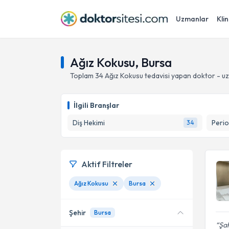
Uzmanlar
Klin
Ağız Kokusu, Bursa
Toplam
34
Ağız Kokusu
tedavisi yapan doktor - u
İlgili Branşlar
Diş Hekimi
Perio
34
Aktif Filtreler
Ağız Kokusu
Bursa
Şehir
Bursa
Şah