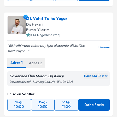
Dt. Vahit Talha Yaşar
Diş Hekimi
Bursa
, Yıldırım
5
(
3
Değerlendirme)
Eli hafif vahit talha bey işini disiplenle dikkatlice
Devamı
sürdürüyor...
Adres
1
Adres
2
Davutdede Özel Mesam Diş Kliniği
Haritada Göster
Davutdede Mah. Kurtuluş Cad. No: 154, D: 4301
En Yakın Saatler
10 Ağu
10 Ağu
10 Ağu
Daha Fazla
10:00
10:30
11:00