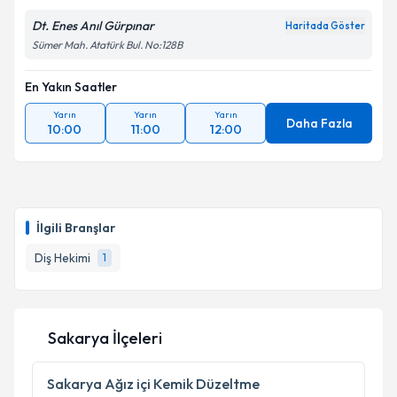
Dt. Enes Anıl Gürpınar
Haritada Göster
Sümer Mah. Atatürk Bul. No:128B
En Yakın Saatler
Yarın
Yarın
Yarın
Daha Fazla
10:00
11:00
12:00
İlgili Branşlar
Diş Hekimi
1
Sakarya İlçeleri
Sakarya
Ağız içi Kemik Düzeltme