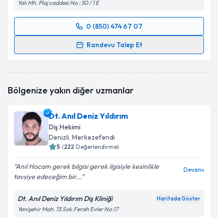
Yalı Mh. Plaj caddesi No : 50 / 1 E
0 (850) 474 67 07
Randevu Takvimi Talebi
Randevu Talep Et
Dt. Şule Karakuş Akgül
için randevu takvimi talebi
oluşturun. Size bu uzmandan randevu almanız için bir
takvim hazırlandığında e-posta ile bilgilendireceğiz.
Bölgenize yakın diğer uzmanlar
E-posta Adresiniz
Dt. Anıl Deniz Yıldırım
Diş Hekimi
Denizli
, Merkezefendi
5
(
222
Değerlendirme)
Kişisel verilerimin işlenmesine ilişkin
Aydınlatma
Metni
'ni okudum ve kişisel verilerimin belirtilen
Anıl Hocam gerek bilgisi gerek ilgisiyle kesinlikle
kapsamda işlenmesini kabul ediyorum.
Devamı
tavsiye edeceğim bir...
Dt. Anıl Deniz Yıldırım Diş Kliniği
Takvim Talebini Gönder
Haritada Göster
Yenişehir Mah. 13.Sok.Ferah Evler No:17