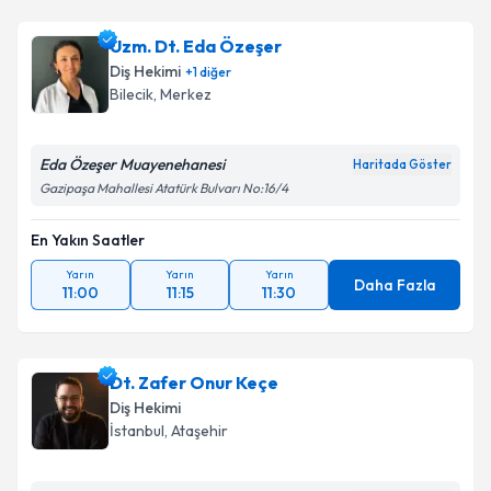
Uzm. Dt. Eda Özeşer
Diş Hekimi
+
1
diğer
Bilecik
, Merkez
Eda Özeşer Muayenehanesi
Haritada Göster
Gazipaşa Mahallesi Atatürk Bulvarı No:16/4
En Yakın Saatler
Yarın
Yarın
Yarın
Daha Fazla
11:00
11:15
11:30
Dt. Zafer Onur Keçe
Diş Hekimi
İstanbul
, Ataşehir