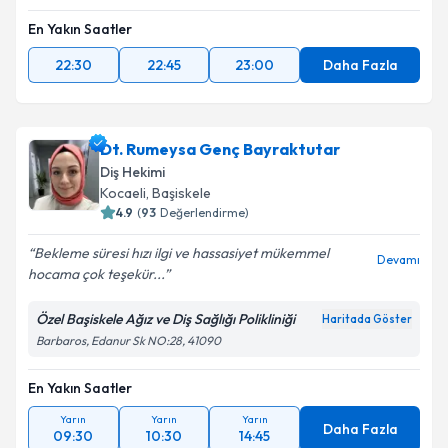
En Yakın Saatler
22:30
22:45
23:00
Daha Fazla
Dt. Rumeysa Genç Bayraktutar
Diş Hekimi
Kocaeli
, Başiskele
4.9
(
93
Değerlendirme)
Bekleme süresi hızı ilgi ve hassasiyet mükemmel
Devamı
hocama çok teşekür...
Özel Başiskele Ağız ve Diş Sağlığı Polikliniği
Haritada Göster
Barbaros, Edanur Sk NO:28, 41090
En Yakın Saatler
Yarın
Yarın
Yarın
Daha Fazla
09:30
10:30
14:45