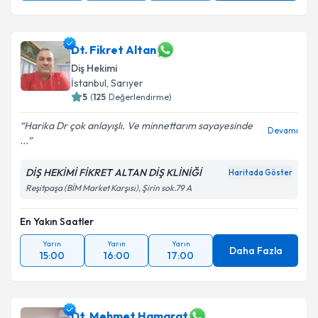
Dt. Fikret Altan
Diş Hekimi
İstanbul
, Sarıyer
5
(
125
Değerlendirme)
Harika Dr çok anlayışlı. Ve minnettarım sayayesinde
Devamı
...
DİŞ HEKİMİ FİKRET ALTAN DİŞ KLİNİĞİ
Haritada Göster
Reşitpaşa (BİM Market Karşısı), Şirin sok.79 A
En Yakın Saatler
Yarın
Yarın
Yarın
Daha Fazla
15:00
16:00
17:00
Dt. Mehmet Hamarat