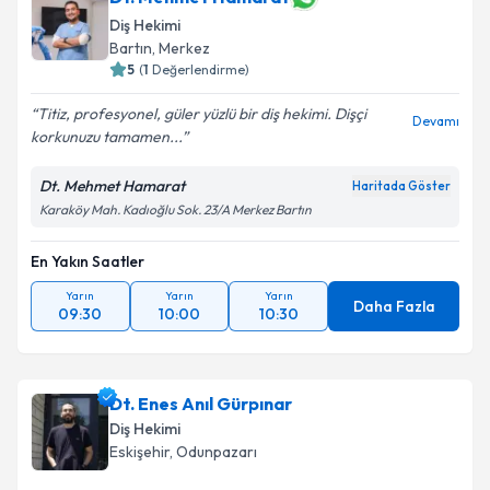
Diş Hekimi
Bartın
, Merkez
5
(
1
Değerlendirme)
Titiz, profesyonel, güler yüzlü bir diş hekimi. Dişçi
Devamı
korkunuzu tamamen...
Dt. Mehmet Hamarat
Haritada Göster
Karaköy Mah. Kadıoğlu Sok. 23/A Merkez Bartın
En Yakın Saatler
Yarın
Yarın
Yarın
Daha Fazla
09:30
10:00
10:30
Dt. Enes Anıl Gürpınar
Diş Hekimi
Eskişehir
, Odunpazarı