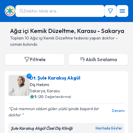
Doktor, klinik ara...
Ağız içi Kemik Düzeltme, Karasu - Sakarya
Toplam
10
Ağız içi Kemik Düzeltme
tedavisi yapan doktor -
uzman bulundu
Filtrele
Akıllı Sıralama
Dt. Şule Karakuş Akgül
Diş Hekimi
Sakarya
, Karasu
5
(
20
Değerlendirme)
Çok memnun oldum güler yüzlü işinde başarılı bir
Devamı
doktor
Şule Karakuş Akgül Özel Diş Kliniği
Haritada Göster