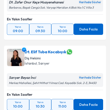
Dt. Zafer Onur Keçe Muayenehanesi
Haritada Göster
Barbaros, Başak Cengiz Sok. Varyap Meridian A Blok No:1 C Villa 3
En Yakın Saatler
Yarın
Yarın
Yarın
Daha Fazla
09:00
09:30
10:00
Dt. Elif Tuba Kocabıyık
Diş Hekimi
İstanbul
, Sarıyer
Sarıyer Beyaz İnci
Haritada Göster
Merkez Mahallesi, Şehit Mithat Yılmaz Cad. Kayadibi Sok. 2-3, 34450
En Yakın Saatler
Yarın
Yarın
Yarın
Daha Fazla
10:00
10:30
11:00