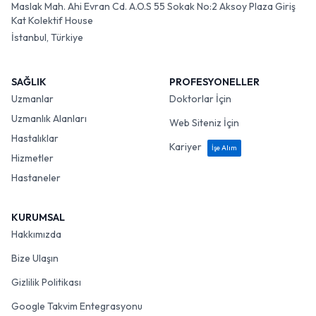
Maslak Mah. Ahi Evran Cd. A.O.S 55 Sokak No:2 Aksoy Plaza Giriş
Kat Kolektif House
İstanbul, Türkiye
SAĞLIK
PROFESYONELLER
Uzmanlar
Doktorlar İçin
Uzmanlık Alanları
Web Siteniz İçin
Hastalıklar
Kariyer
İşe Alım
Hizmetler
Hastaneler
KURUMSAL
Hakkımızda
Bize Ulaşın
Gizlilik Politikası
Google Takvim Entegrasyonu