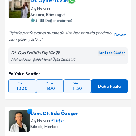
Dt. Oya Ertüzün
Diş Hekimi
Ankara
, Etimesgut
5
(
33
Değerlendirme)
İşinde profesyonel muanede size her konuda yardımcı
Devamı
olan güler yüzlü...
Dt. Oya Ertüzün Diş Kliniği
Haritada Göster
Atakent Mah. Şehit Murat Üçöz Cad.64/1
En Yakın Saatler
Yarın
Yarın
Yarın
Daha Fazla
10:30
11:00
11:30
Uzm. Dt. Eda Özeşer
Diş Hekimi
+
1
diğer
Bilecik
, Merkez