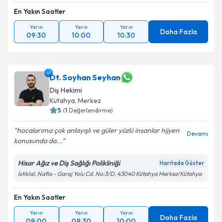
En Yakın Saatler
Yarın
Yarın
Yarın
Daha Fazla
09:30
10:00
10:30
Dt. Soyhan Seyhan
Diş Hekimi
Kütahya
, Merkez
5
(
1
Değerlendirme)
hocalarımız çok anlayışlı ve güler yüzlü insanlar hijyen
Devamı
konusunda da...
Hisar Ağız ve Diş Sağlığı Polikliniği
Haritada Göster
İstiklal, Nafia - Garaj Yolu Cd. No:3/D, 43040 Kütahya Merkez/Kütahya
En Yakın Saatler
Yarın
Yarın
Yarın
Daha Fazla
09:00
09:30
10:00