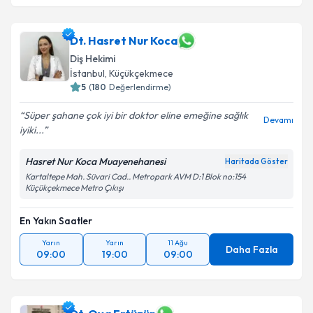
Dt. Hasret Nur Koca
Diş Hekimi
İstanbul
, Küçükçekmece
5
(
180
Değerlendirme)
Süper şahane çok iyi bir doktor eline emeğine sağlık
Devamı
iyiki...
Hasret Nur Koca Muayenehanesi
Haritada Göster
Kartaltepe Mah. Süvari Cad.. Metropark AVM D:1 Blok no:154
Küçükçekmece Metro Çıkışı
En Yakın Saatler
Yarın
Yarın
11 Ağu
Daha Fazla
09:00
19:00
09:00