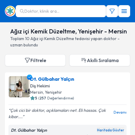
Doktor, klinik ara...
Ağız içi Kemik Düzeltme, Yenişehir - Mersin
Toplam
10
Ağız içi Kemik Düzeltme
tedavisi yapan doktor -
uzman bulundu
Filtrele
Akıllı Sıralama
Dt. Gülbahar Yalçın
Diş Hekimi
Mersin
, Yenişehir
5
(
257
Değerlendirme)
Çok cici bir doktor, açıklamaları net. Eli hassas. Çok
Devamı
kibar....
Dt. Gülbahar Yalçın
Haritada Göster