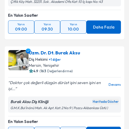
Çiflik Köy Mah. 32231. Sok . Akademi Ofis Kat :10 İç kapı No: 43
En Yakın Saatler
Yarın
Yarın
Yarın
Daha Fazla
09:00
09:30
10:00
Uzm. Dr. Dt. Burak Aksu
Diş Hekimi
+
1
diğer
Mersin
, Yenişehir
4.9
(
163
Değerlendirme)
Doktor çok değerli düzgün dürüst işini seven işini en
Devamı
iyi...
Burak Aksu Diş Kliniği
Haritada Göster
G.M.K.Bul İnönü Mah. Ak Apt. Kat: 2 No:9 ( Pozcu Akbankası Üstü )
En Yakın Saatler