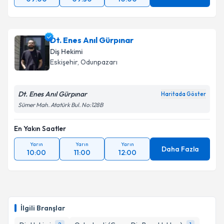
Dt. Enes Anıl Gürpınar
Diş Hekimi
Eskişehir
, Odunpazarı
Dt. Enes Anıl Gürpınar
Haritada Göster
Sümer Mah. Atatürk Bul. No:128B
En Yakın Saatler
Yarın
Yarın
Yarın
Daha Fazla
10:00
11:00
12:00
İlgili Branşlar