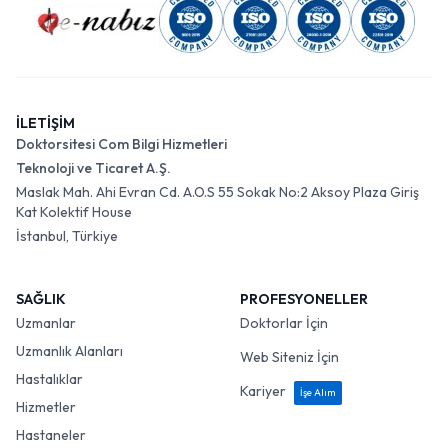
İLETİŞİM
Doktorsitesi Com Bilgi Hizmetleri
Teknoloji ve Ticaret A.Ş.
Maslak Mah. Ahi Evran Cd. A.O.S 55 Sokak No:2 Aksoy Plaza Giriş
Kat Kolektif House
İstanbul, Türkiye
SAĞLIK
PROFESYONELLER
Uzmanlar
Doktorlar İçin
Uzmanlık Alanları
Web Siteniz İçin
Hastalıklar
Kariyer
İşe Alım
Hizmetler
Hastaneler