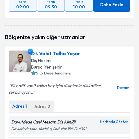
Yarın
Yarın
Yarın
Daha Fazla
09:00
09:30
10:00
Bölgenize yakın diğer uzmanlar
Dt. Vahit Talha Yaşar
Diş Hekimi
Bursa
, Yenişehir
5
(
3
Değerlendirme)
Eli hafif vahit talha bey işini disiplenle dikkatlice
Devamı
sürdürüyor...
Adres
1
Adres
2
Davutdede Özel Mesam Diş Kliniği
Haritada Göster
Davutdede Mah. Kurtuluş Cad. No: 154, D: 4301