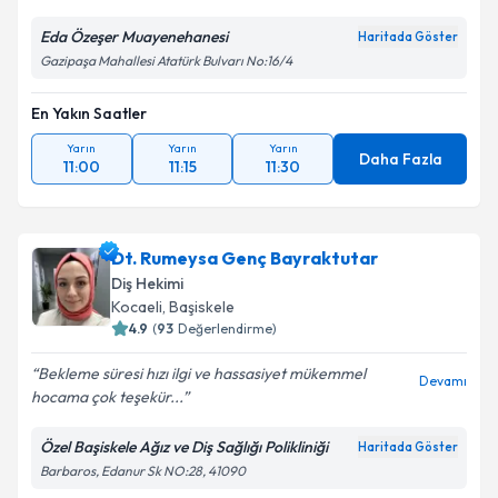
Eda Özeşer Muayenehanesi
Haritada Göster
Gazipaşa Mahallesi Atatürk Bulvarı No:16/4
En Yakın Saatler
Yarın
Yarın
Yarın
Daha Fazla
11:00
11:15
11:30
Dt. Rumeysa Genç Bayraktutar
Diş Hekimi
Kocaeli
, Başiskele
4.9
(
93
Değerlendirme)
Bekleme süresi hızı ilgi ve hassasiyet mükemmel
Devamı
hocama çok teşekür...
Özel Başiskele Ağız ve Diş Sağlığı Polikliniği
Haritada Göster
Barbaros, Edanur Sk NO:28, 41090