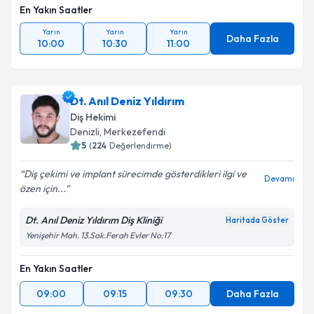
En Yakın Saatler
Yarın
Yarın
Yarın
Daha Fazla
10:00
10:30
11:00
Dt. Anıl Deniz Yıldırım
Diş Hekimi
Denizli
, Merkezefendi
5
(
224
Değerlendirme)
Diş çekimi ve implant sürecimde gösterdikleri ilgi ve
Devamı
özen için...
Dt. Anıl Deniz Yıldırım Diş Kliniği
Haritada Göster
Yenişehir Mah. 13.Sok.Ferah Evler No:17
En Yakın Saatler
09:00
09:15
09:30
Daha Fazla