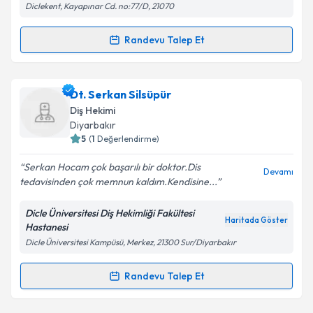
Diclekent, Kayapınar Cd. no:77/D, 21070
Kişisel verilerimin işlenmesine ilişkin
Aydınlatma
Randevu Talep Et
Randevu Takvimi Talebi
Metni
'ni okudum ve kişisel verilerimin belirtilen
kapsamda işlenmesini kabul ediyorum.
Dt. Nihat Evin
için randevu takvimi talebi oluşturun.
Dt. Serkan Silsüpür
Size bu uzmandan randevu almanız için bir takvim
Takvim Talebini Gönder
Diş Hekimi
hazırlandığında e-posta ile bilgilendireceğiz.
Diyarbakır
5
(
1
Değerlendirme)
E-posta Adresiniz
Serkan Hocam çok başarılı bir doktor.Dis
Devamı
tedavisinden çok memnun kaldım.Kendisine...
Dicle Üniversitesi Diş Hekimliği Fakültesi
Kişisel verilerimin işlenmesine ilişkin
Aydınlatma
Haritada Göster
Hastanesi
Metni
'ni okudum ve kişisel verilerimin belirtilen
Dicle Üniversitesi Kampüsü, Merkez, 21300 Sur/Diyarbakır
kapsamda işlenmesini kabul ediyorum.
Randevu Talep Et
Randevu Takvimi Talebi
Takvim Talebini Gönder