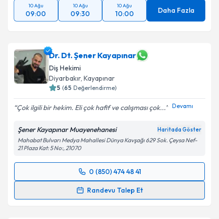
10 Ağu
10 Ağu
10 Ağu
Daha Fazla
09:00
09:30
10:00
Dr. Dt. Şener Kayapınar
Diş Hekimi
Diyarbakır
, Kayapınar
5
(
65
Değerlendirme)
Devamı
Çok ilgili bir hekim. Eli çok hafif ve calışması çok...
Şener Kayapınar Muayenehanesi
Haritada Göster
Mahabat Bulvarı Medya Mahallesi Dünya Kavşağı 629 Sok. Çeysa Nef-
21 Plaza Kat: 5 No:, 21070
0 (850) 474 48 41
Randevu Takvimi Talebi
Randevu Talep Et
Dr. Dt. Şener Kayapınar
için randevu takvimi talebi
oluşturun. Size bu uzmandan randevu almanız için bir