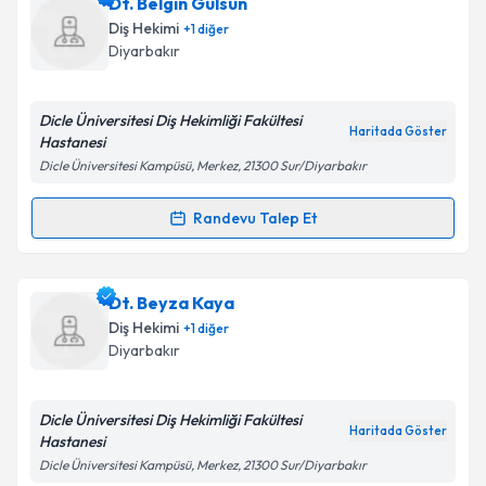
Dt. İlhami Uğur
için randevu takvimi talebi oluşturun.
Dt. Belgin Gülsün
Takvim Talebini Gönder
Size bu uzmandan randevu almanız için bir takvim
Diş Hekimi
+
1
diğer
hazırlandığında e-posta ile bilgilendireceğiz.
Diyarbakır
E-posta Adresiniz
Dicle Üniversitesi Diş Hekimliği Fakültesi
Haritada Göster
Hastanesi
Dicle Üniversitesi Kampüsü, Merkez, 21300 Sur/Diyarbakır
Kişisel verilerimin işlenmesine ilişkin
Aydınlatma
Metni
'ni okudum ve kişisel verilerimin belirtilen
Randevu Talep Et
Randevu Takvimi Talebi
kapsamda işlenmesini kabul ediyorum.
Dt. Belgin Gülsün
için randevu takvimi talebi
Dt. Beyza Kaya
Takvim Talebini Gönder
oluşturun. Size bu uzmandan randevu almanız için bir
Diş Hekimi
+
1
diğer
takvim hazırlandığında e-posta ile bilgilendireceğiz.
Diyarbakır
E-posta Adresiniz
Dicle Üniversitesi Diş Hekimliği Fakültesi
Haritada Göster
Hastanesi
Dicle Üniversitesi Kampüsü, Merkez, 21300 Sur/Diyarbakır