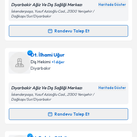
E-posta Adresiniz
Dıyarbakir Ağiz Ve Dış Sağliği Merkezı
Haritada Göster
İskenderpaşa, Yusuf Azizoğlu Cad., 21300 Yenişehir /
Dağkapı/Sur/Diyarbakır
Randevu Talep Et
Kişisel verilerimin işlenmesine ilişkin
Aydınlatma
Randevu Takvimi Talebi
Metni
'ni okudum ve kişisel verilerimin belirtilen
kapsamda işlenmesini kabul ediyorum.
Dt. Mehmet Nurullah Er
için randevu takvimi talebi
Dt. İlhami Uğur
oluşturun. Size bu uzmandan randevu almanız için bir
Diş Hekimi
+
1
diğer
Takvim Talebini Gönder
takvim hazırlandığında e-posta ile bilgilendireceğiz.
Diyarbakır
E-posta Adresiniz
Dıyarbakir Ağiz Ve Dış Sağliği Merkezı
Haritada Göster
İskenderpaşa, Yusuf Azizoğlu Cad., 21300 Yenişehir /
Dağkapı/Sur/Diyarbakır
Kişisel verilerimin işlenmesine ilişkin
Aydınlatma
Randevu Talep Et
Metni
'ni okudum ve kişisel verilerimin belirtilen
Randevu Takvimi Talebi
kapsamda işlenmesini kabul ediyorum.