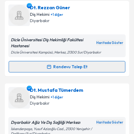
Dt. Serkan Silsüpür
için randevu takvimi talebi
Dt. Rezzan Güner
oluşturun. Size bu uzmandan randevu almanız için bir
Diş Hekimi
+
1
diğer
takvim hazırlandığında e-posta ile bilgilendireceğiz.
Diyarbakır
E-posta Adresiniz
Dicle Üniversitesi Diş Hekimliği Fakültesi
Haritada Göster
Hastanesi
Dicle Üniversitesi Kampüsü, Merkez, 21300 Sur/Diyarbakır
Kişisel verilerimin işlenmesine ilişkin
Aydınlatma
Metni
'ni okudum ve kişisel verilerimin belirtilen
Randevu Talep Et
Randevu Takvimi Talebi
kapsamda işlenmesini kabul ediyorum.
Dt. Rezzan Güner
için randevu takvimi talebi
Dt. Mustafa Tümerdem
Takvim Talebini Gönder
oluşturun. Size bu uzmandan randevu almanız için bir
Diş Hekimi
+
1
diğer
takvim hazırlandığında e-posta ile bilgilendireceğiz.
Diyarbakır
E-posta Adresiniz
Dıyarbakir Ağiz Ve Dış Sağliği Merkezı
Haritada Göster
İskenderpaşa, Yusuf Azizoğlu Cad., 21300 Yenişehir /
Dağkapı/Sur/Diyarbakır