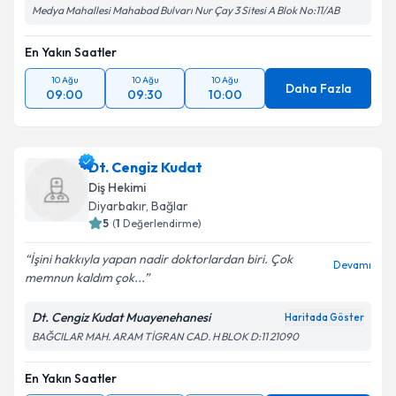
Medya Mahallesi Mahabad Bulvarı Nur Çay 3 Sitesi A Blok No:11/AB
En Yakın Saatler
10 Ağu
10 Ağu
10 Ağu
Daha Fazla
09:00
09:30
10:00
Dt. Cengiz Kudat
Diş Hekimi
Diyarbakır
, Bağlar
5
(
1
Değerlendirme)
İşini hakkıyla yapan nadir doktorlardan biri. Çok
Devamı
memnun kaldım çok...
Dt. Cengiz Kudat Muayenehanesi
Haritada Göster
BAĞCILAR MAH. ARAM TİGRAN CAD. H BLOK D:11 21090
En Yakın Saatler