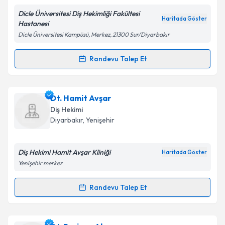
Dicle Üniversitesi Diş Hekimliği Fakültesi
Haritada Göster
Hastanesi
Dicle Üniversitesi Kampüsü, Merkez, 21300 Sur/Diyarbakır
Kişisel verilerimin işlenmesine ilişkin
Aydınlatma
Metni
'ni okudum ve kişisel verilerimin belirtilen
Randevu Talep Et
Randevu Takvimi Talebi
kapsamda işlenmesini kabul ediyorum.
Dr. Öğr. Üyesi Kamil Serkan Ağaçayak
için randevu
Dt. Hamit Avşar
Takvim Talebini Gönder
takvimi talebi oluşturun. Size bu uzmandan randevu
Diş Hekimi
almanız için bir takvim hazırlandığında e-posta ile
Diyarbakır
, Yenişehir
bilgilendireceğiz.
E-posta Adresiniz
Diş Hekimi Hamit Avşar Kliniği
Haritada Göster
Yenişehir merkez
Randevu Talep Et
Randevu Takvimi Talebi
Kişisel verilerimin işlenmesine ilişkin
Aydınlatma
Metni
'ni okudum ve kişisel verilerimin belirtilen
kapsamda işlenmesini kabul ediyorum.