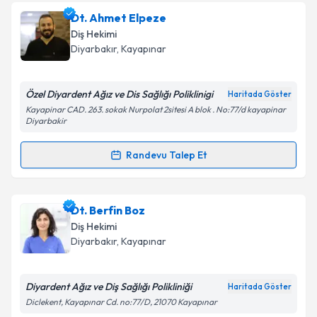
Takvim Talebini Gönder
Uzm. Dr. Mehmet Bozyel
için randevu takvimi talebi
Dt. Ahmet Elpeze
oluşturun. Size bu uzmandan randevu almanız için bir
Diş Hekimi
takvim hazırlandığında e-posta ile bilgilendireceğiz.
Diyarbakır
, Kayapınar
E-posta Adresiniz
Özel Diyardent Ağız ve Dis Sağlığı Poliklinigi
Haritada Göster
Kayapinar CAD. 263. sokak Nurpolat 2sitesi A blok . No:77/d kayapinar
Diyarbakir
Kişisel verilerimin işlenmesine ilişkin
Aydınlatma
Randevu Talep Et
Metni
'ni okudum ve kişisel verilerimin belirtilen
Randevu Takvimi Talebi
kapsamda işlenmesini kabul ediyorum.
Dt. Ahmet Elpeze
için randevu takvimi talebi
Dt. Berfin Boz
Takvim Talebini Gönder
oluşturun. Size bu uzmandan randevu almanız için bir
Diş Hekimi
takvim hazırlandığında e-posta ile bilgilendireceğiz.
Diyarbakır
, Kayapınar
E-posta Adresiniz
Diyardent Ağız ve Diş Sağlığı Polikliniği
Haritada Göster
Diclekent, Kayapınar Cd. no:77/D, 21070 Kayapınar