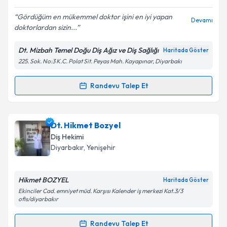
E-posta Adresiniz
Gördüğüm en mükemmel doktor işini en iyi yapan
Devamı
doktorlardan sizin...
Dt. Mizbah Temel Doğu Diş Ağız ve Diş Sağlığı
Haritada Göster
Kişisel verilerimin işlenmesine ilişkin
Aydınlatma
225. Sok. No:3 K.C. Polat Sit. Peyas Mah. Kayapınar, Diyarbakı
Metni
'ni okudum ve kişisel verilerimin belirtilen
kapsamda işlenmesini kabul ediyorum.
Randevu Talep Et
Randevu Takvimi Talebi
Takvim Talebini Gönder
Dt. Mizbah Temel
için randevu takvimi talebi
Dt. Hikmet Bozyel
oluşturun. Size bu uzmandan randevu almanız için bir
Diş Hekimi
takvim hazırlandığında e-posta ile bilgilendireceğiz.
Diyarbakır
, Yenişehir
E-posta Adresiniz
Hikmet BOZYEL
Haritada Göster
Ekinciler Cad. emniyet müd. Karşısı Kalender iş merkezi Kat.3/3
ofis/diyarbakır
Kişisel verilerimin işlenmesine ilişkin
Aydınlatma
Randevu Talep Et
Metni
'ni okudum ve kişisel verilerimin belirtilen