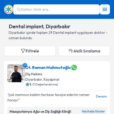
Doktor, klinik ara...
Dental implant, Diyarbakır
Diyarbakır
içinde toplam
29
Dental implant
uygulayan doktor -
uzman bulundu
Filtrele
Akıllı Sıralama
Dt. Raman Mahmutoğlu
Diş Hekimi
Diyarbakır
, Kayapınar
5
(
1
Değerlendirme)
çok memnun kaldım herkese tavsiye ederim raman
Devamı
hocayı
Mezopotamya Ağız ve Diş Sağlığı Kliniği
Haritada Göster