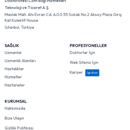
Doktorsitesi Com Bilgi Hizmetleri
Teknoloji ve Ticaret A.Ş.
Maslak Mah. Ahi Evran Cd. A.O.S 55 Sokak No:2 Aksoy Plaza Giriş
Kat Kolektif House
İstanbul, Türkiye
SAĞLIK
PROFESYONELLER
Uzmanlar
Doktorlar İçin
Uzmanlık Alanları
Web Siteniz İçin
Hastalıklar
Kariyer
İşe Alım
Hizmetler
Hastaneler
KURUMSAL
Hakkımızda
Bize Ulaşın
Gizlilik Politikası