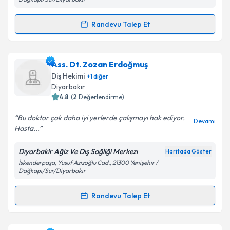
Kişisel verilerimin işlenmesine ilişkin
Aydınlatma
Randevu Talep Et
Metni
'ni okudum ve kişisel verilerimin belirtilen
Randevu Takvimi Talebi
kapsamda işlenmesini kabul ediyorum.
Dt. Mustafa Tümerdem
için randevu takvimi talebi
Ass. Dt. Zozan Erdoğmuş
Takvim Talebini Gönder
oluşturun. Size bu uzmandan randevu almanız için bir
Diş Hekimi
+
1
diğer
takvim hazırlandığında e-posta ile bilgilendireceğiz.
Diyarbakır
4.8
(
2
Değerlendirme)
E-posta Adresiniz
Bu doktor çok daha iyi yerlerde çalışmayı hak ediyor.
Devamı
Hasta...
Dıyarbakir Ağiz Ve Dış Sağliği Merkezı
Haritada Göster
Kişisel verilerimin işlenmesine ilişkin
Aydınlatma
İskenderpaşa, Yusuf Azizoğlu Cad., 21300 Yenişehir /
Metni
'ni okudum ve kişisel verilerimin belirtilen
Dağkapı/Sur/Diyarbakır
kapsamda işlenmesini kabul ediyorum.
Randevu Talep Et
Randevu Takvimi Talebi
Takvim Talebini Gönder