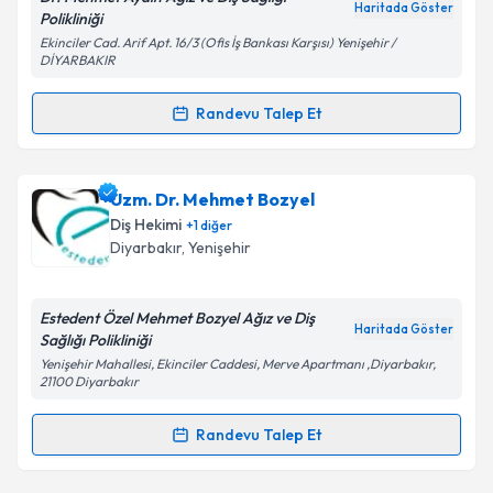
Haritada Göster
Polikliniği
Ekinciler Cad. Arif Apt. 16/3 (Ofis İş Bankası Karşısı) Yenişehir /
DİYARBAKIR
Kişisel verilerimin işlenmesine ilişkin
Aydınlatma
Metni
'ni okudum ve kişisel verilerimin belirtilen
Randevu Talep Et
kapsamda işlenmesini kabul ediyorum.
Randevu Takvimi Talebi
Takvim Talebini Gönder
Dr. Mehmet Aydın
için randevu takvimi talebi
Uzm. Dr. Mehmet Bozyel
oluşturun. Size bu uzmandan randevu almanız için bir
Diş Hekimi
+
1
diğer
takvim hazırlandığında e-posta ile bilgilendireceğiz.
Diyarbakır
, Yenişehir
E-posta Adresiniz
Estedent Özel Mehmet Bozyel Ağız ve Diş
Haritada Göster
Sağlığı Polikliniği
Yenişehir Mahallesi, Ekinciler Caddesi, Merve Apartmanı ,Diyarbakır,
21100 Diyarbakır
Kişisel verilerimin işlenmesine ilişkin
Aydınlatma
Metni
'ni okudum ve kişisel verilerimin belirtilen
Randevu Talep Et
kapsamda işlenmesini kabul ediyorum.
Randevu Takvimi Talebi