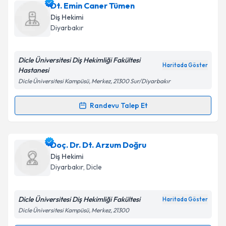
Ass. Dt. Zozan Erdoğmuş
için randevu takvimi talebi
Dt. Emin Caner Tümen
oluşturun. Size bu uzmandan randevu almanız için bir
Diş Hekimi
takvim hazırlandığında e-posta ile bilgilendireceğiz.
Diyarbakır
E-posta Adresiniz
Dicle Üniversitesi Diş Hekimliği Fakültesi
Haritada Göster
Hastanesi
Dicle Üniversitesi Kampüsü, Merkez, 21300 Sur/Diyarbakır
Kişisel verilerimin işlenmesine ilişkin
Aydınlatma
Metni
'ni okudum ve kişisel verilerimin belirtilen
Randevu Talep Et
Randevu Takvimi Talebi
kapsamda işlenmesini kabul ediyorum.
Dt. Emin Caner Tümen
için randevu takvimi talebi
Doç. Dr. Dt. Arzum Doğru
Takvim Talebini Gönder
oluşturun. Size bu uzmandan randevu almanız için bir
Diş Hekimi
takvim hazırlandığında e-posta ile bilgilendireceğiz.
Diyarbakır
, Dicle
E-posta Adresiniz
Dicle Üniversitesi Diş Hekimliği Fakültesi
Haritada Göster
Dicle Üniversitesi Kampüsü, Merkez, 21300