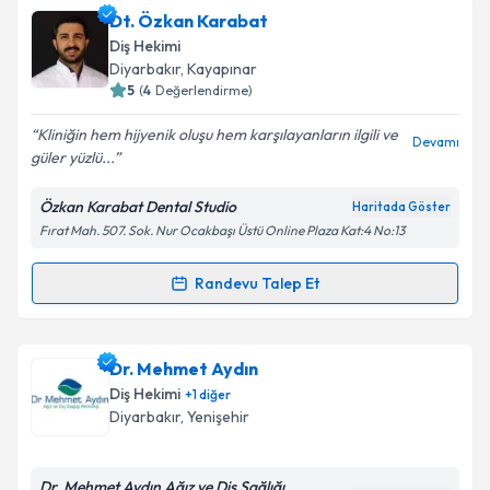
Dt. Özkan Karabat
takvim hazırlandığında e-posta ile bilgilendireceğiz.
Diş Hekimi
E-posta Adresiniz
Diyarbakır
, Kayapınar
5
(
4
Değerlendirme)
Kliniğin hem hijyenik oluşu hem karşılayanların ilgili ve
Devamı
güler yüzlü...
Kişisel verilerimin işlenmesine ilişkin
Aydınlatma
Metni
'ni okudum ve kişisel verilerimin belirtilen
Özkan Karabat Dental Studio
Haritada Göster
kapsamda işlenmesini kabul ediyorum.
Fırat Mah. 507. Sok. Nur Ocakbaşı Üstü Online Plaza Kat:4 No:13
Takvim Talebini Gönder
Randevu Talep Et
Randevu Takvimi Talebi
Dt. Özkan Karabat
için randevu takvimi talebi
Dr. Mehmet Aydın
oluşturun. Size bu uzmandan randevu almanız için bir
Diş Hekimi
+
1
diğer
takvim hazırlandığında e-posta ile bilgilendireceğiz.
Diyarbakır
, Yenişehir
E-posta Adresiniz
Dr. Mehmet Aydın Ağız ve Diş Sağlığı