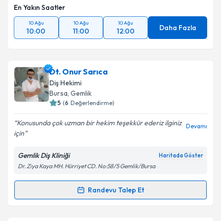
En Yakın Saatler
10 Ağu
10 Ağu
10 Ağu
Daha Fazla
10:00
11:00
12:00
Dt. Onur Sarıca
Diş Hekimi
Bursa
, Gemlik
5
(
6
Değerlendirme)
Konusunda çok uzman bir hekim teşekkür ederiz ilginiz
Devamı
için
Gemlik Diş Kliniği
Haritada Göster
Dr. Ziya Kaya MH. Hürriyet CD. No:58/5 Gemlik/Bursa
Randevu Talep Et
Randevu Takvimi Talebi