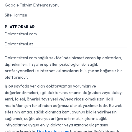
Google Takvim Entegrasyonu
Site Haritası
PLATFORMLAR
Doktorsitesi.com
Doktorsitesi.az
Doktorsitesi.com sağlık sektöründe hizmet veren tıp doktorları,
diş hekimleri, fizyoterapistler, psikologlar vb. sağlık
profesyonelleri ile internet kullanıcılarını buluşturan bağımsız bir
platformdur.
İş bu sayfada yer alan doktor/uzman yorumları ve
değerlendirmeleri, ilgili doktorun/uzmanın doğrudan veya dolaylı
emri, talebi, önerisi, tavsiyesi ve/veya ricası olmaksızın, ilgili
hasta/danışan tarafından bağımsız olarak yazılmaktadır. Bu web
sitesinin amacı, sağlık alanında kamuoyunun bilgilendirilmesini
sağlamak, sağlık okuryazarlığını artırmak, kişilerin sağlık
ihtiyaçlarına uygun en iyi doktor veya uzmana ulaşmasını
kolaylaştırmaktır.
Doktorsitesi.com
herhangi bir Sağlık Hizmeti