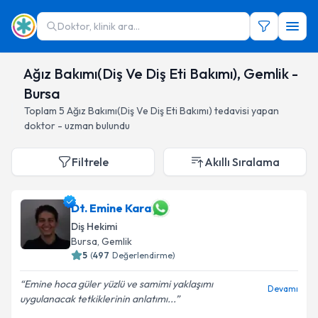
Doktor, klinik ara...
Ağız Bakımı(Diş Ve Diş Eti Bakımı), Gemlik -
Bursa
Toplam
5
Ağız Bakımı(Diş Ve Diş Eti Bakımı)
tedavisi yapan
doktor - uzman bulundu
Filtrele
Akıllı Sıralama
Dt. Emine Kara
Diş Hekimi
Bursa
, Gemlik
5
(
497
Değerlendirme)
Emine hoca güler yüzlü ve samimi yaklaşımı
Devamı
uygulanacak tetkiklerinin anlatımı...