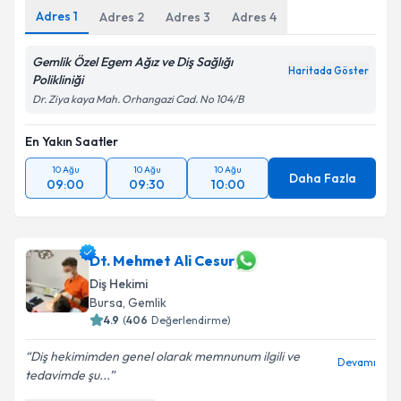
Adres
1
Adres
2
Adres
3
Adres
4
Gemlik Özel Egem Ağız ve Diş Sağlığı
Haritada Göster
Polikliniği
Dr. Ziya kaya Mah. Orhangazi Cad. No 104/B
En Yakın Saatler
10 Ağu
10 Ağu
10 Ağu
Daha Fazla
09:00
09:30
10:00
Dt. Mehmet Ali Cesur
Diş Hekimi
Bursa
, Gemlik
4.9
(
406
Değerlendirme)
Diş hekimimden genel olarak memnunum ilgili ve
Devamı
tedavimde şu...