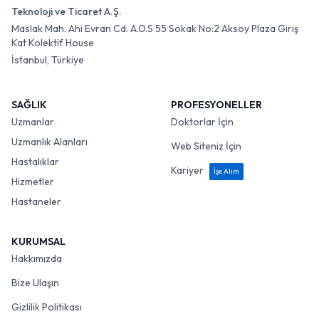
Teknoloji ve Ticaret A.Ş.
Maslak Mah. Ahi Evran Cd. A.O.S 55 Sokak No:2 Aksoy Plaza Giriş
Kat Kolektif House
İstanbul, Türkiye
SAĞLIK
PROFESYONELLER
Uzmanlar
Doktorlar İçin
Uzmanlık Alanları
Web Siteniz İçin
Hastalıklar
Kariyer
İşe Alım
Hizmetler
Hastaneler
KURUMSAL
Hakkımızda
Bize Ulaşın
Gizlilik Politikası