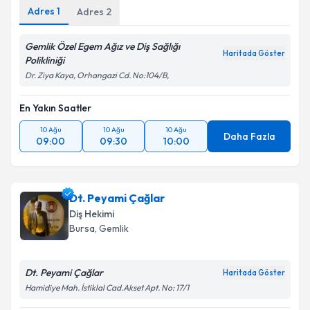
Adres
1
Adres
2
Gemlik Özel Egem Ağız ve Diş Sağlığı
Haritada Göster
Polikliniği
Dr. Ziya Kaya, Orhangazi Cd. No:104/B,
En Yakın Saatler
10 Ağu
10 Ağu
10 Ağu
Daha Fazla
09:00
09:30
10:00
Dt. Peyami Çağlar
Diş Hekimi
Bursa
, Gemlik
Dt. Peyami Çağlar
Haritada Göster
Hamidiye Mah. İstiklal Cad.Akset Apt. No: 17/1