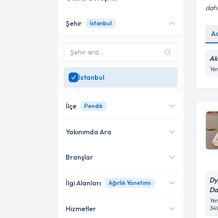
daha
Şehir
İstanbul
Online danışmanlık sunan
A
uzmanları göster
Sadece
İstanbul
bölgesinde
Ak
uzman ara
Yen
İstanbul
İlçe
Pendik
Yakınımda Ara
Branşlar
Konumuma yakın uzmanları
Bakırköy
göster
Dy
Küçükçekmece
İlgi Alanları
Ağırlık Yönetimi
Da
Yen
Kadıköy
34
Hizmetler
Diyetisyen