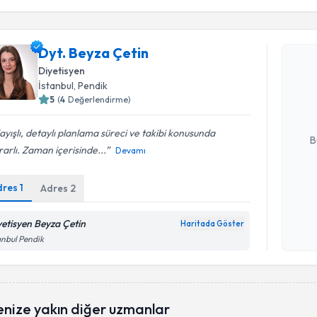
Randevu T
Dyt. Beyza Çetin
Dyt. Beyz
Diyetisyen
uzmandan ra
İstanbul
, Pendik
posta ile bi
5
(
4
Değerlendirme)
E-posta Ad
ayışlı, detaylı planlama süreci ve takibi konusunda
B
krarlı. Zaman içerisinde...
Devamı
dres
1
Adres
2
Kişisel
okudum
işlenm
yetisyen Beyza Çetin
Haritada Göster
anbul Pendik
enize yakın diğer uzmanlar