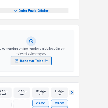
akvimi Talebi
Daha Fazla Göster
r Hilal Dikici
için randevu takvimi talebi oluşturun.
andan randevu almanız için bir takvim
ında e-posta ile bilgilendireceğiz.
resiniz
u uzmandan online randevu alabileceğin bir
takvimi bulunmuyor.
Randevu Talep Et
 verilerimin işlenmesine ilişkin
Aydınlatma Metni
'ni
 ve kişisel verilerimin belirtilen kapsamda
esini kabul ediyorum.
Takvim Talebini Gönder
8 Ağu
9 Ağu
10 Ağu
11 Ağu
Cmt
Paz
Pzt
Sal
09:00
09:00