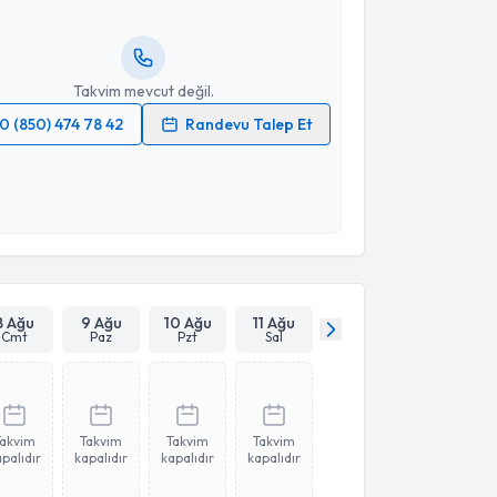
ında e-posta ile bilgilendireceğiz.
resiniz
Takvim mevcut değil.
0 (850) 474 78 42
Randevu Talep Et
 verilerimin işlenmesine ilişkin
Aydınlatma Metni
'ni
 ve kişisel verilerimin belirtilen kapsamda
esini kabul ediyorum.
Takvim Talebini Gönder
8 Ağu
9 Ağu
10 Ağu
11 Ağu
Cmt
Paz
Pzt
Sal
Takvim
Takvim
Takvim
Takvim
palıdır
kapalıdır
kapalıdır
kapalıdır