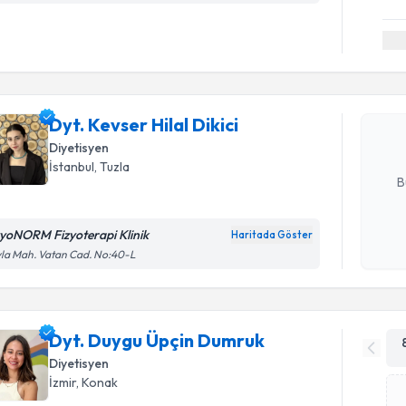
Randevu T
Dyt. Kevse
Size bu uzm
Dyt. Kevser Hilal Dikici
hazırlandığ
Diyetisyen
E-posta Ad
İstanbul
, Tuzla
B
zyoNORM Fizyoterapi Klinik
Haritada Göster
Kişisel
la Mah. Vatan Cad. No:40-L
okudum
işlenm
Dyt. Duygu Üpçin Dumruk
Diyetisyen
İzmir
, Konak