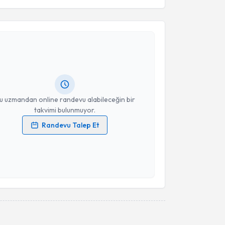
akvimi Talebi
Takvim Talebini Gönder
a Çetin
için randevu takvimi talebi oluşturun. Size bu
ndevu almanız için bir takvim hazırlandığında e-
lgilendireceğiz.
resiniz
u uzmandan online randevu alabileceğin bir
takvimi bulunmuyor.
Randevu Talep Et
 verilerimin işlenmesine ilişkin
Aydınlatma Metni
'ni
 ve kişisel verilerimin belirtilen kapsamda
esini kabul ediyorum.
Takvim Talebini Gönder