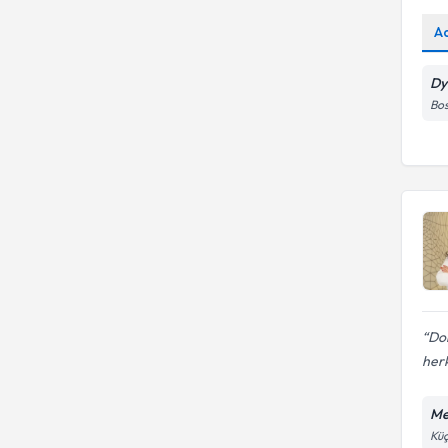
A
Dy
Bos
Do
herk
Me
Küç