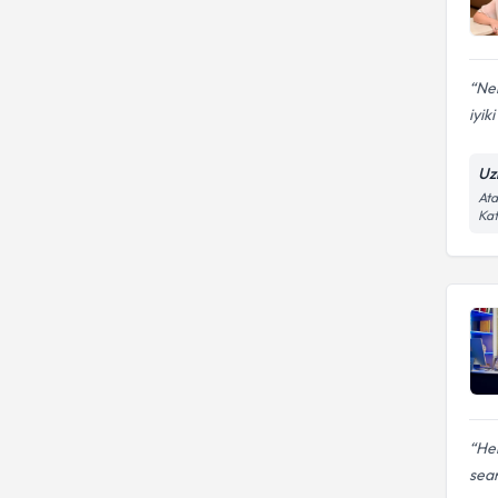
Neb
iyik
Uzm
Ata
Kat
Her
sean