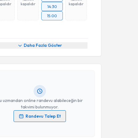
palıdır
kapalıdır
kapalıdır
14:30
15:00
Daha Fazla Göster
akvimi Talebi
a Arzu
için randevu takvimi talebi oluşturun. Size bu
ndevu almanız için bir takvim hazırlandığında e-
lgilendireceğiz.
resiniz
u uzmandan online randevu alabileceğin bir
takvimi bulunmuyor.
Randevu Talep Et
 verilerimin işlenmesine ilişkin
Aydınlatma Metni
'ni
 ve kişisel verilerimin belirtilen kapsamda
esini kabul ediyorum.