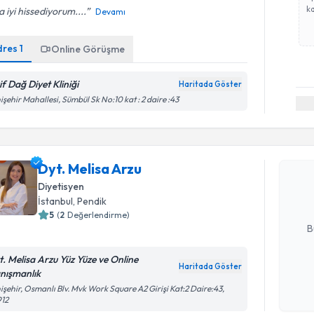
ka
 iyi hissediyorum....
Devamı
dres
1
Online Görüşme
if Dağ Diyet Kliniği
Haritada Göster
işehir Mahallesi, Sümbül Sk No:10 kat : 2 daire :43
Randevu T
Dyt. Melis
Dyt. Melisa Arzu
uzmandan ra
posta ile bi
Diyetisyen
İstanbul
, Pendik
E-posta Ad
5
(
2
Değerlendirme)
B
t. Melisa Arzu Yüz Yüze ve Online
Haritada Göster
nışmanlık
Kişisel
işehir, Osmanlı Blv. Mvk Work Square A2 Girişi Kat:2 Daire:43,
okudum
912
işlenm