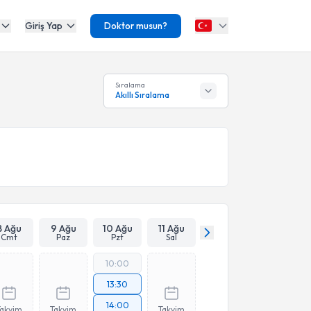
Giriş Yap
Doktor musun?
Sıralama
Akıllı Sıralama
8 Ağu
9 Ağu
10 Ağu
11 Ağu
Cmt
Paz
Pzt
Sal
10:00
13:30
14:00
Takvim
Takvim
Takvim