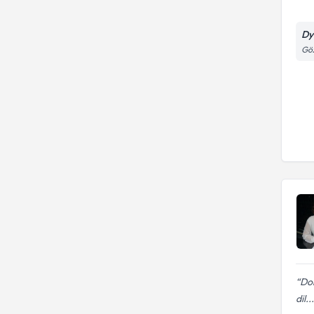
Dy
Göz
Dok
dil...