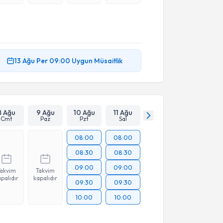
13 Ağu
Per
09:00
Uygun Müsaitlik
8 Ağu
9 Ağu
10 Ağu
11 Ağu
Cmt
Paz
Pzt
Sal
08:00
08:00
08:30
08:30
09:00
09:00
Takvim
Takvim
palıdır
kapalıdır
09:30
09:30
10:00
10:00