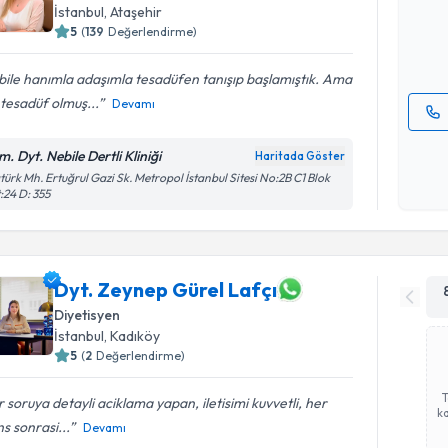
hazırlandığ
İstanbul
, Ataşehir
5
(
139
Değerlendirme)
E-posta Ad
ile hanımla adaşımla tesadüfen tanışıp başlamıştık. Ama
i tesadüf olmuş...
Devamı
Kişisel
. Dyt. Nebile Dertli Kliniği
Haritada Göster
okudum
türk Mh. Ertuğrul Gazi Sk. Metropol İstanbul Sitesi No:2B C1 Blok
işlenm
:24 D: 355
Dyt. Zeynep Gürel Lafçı
Diyetisyen
İstanbul
, Kadıköy
5
(
2
Değerlendirme)
 soruya detayli aciklama yapan, iletisimi kuvvetli, her
ka
s sonrasi...
Devamı