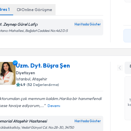
dres
1
Online Görüşme
t. Zeynep Gürel Lafçı
Haritada Göster
tancı Mahallesi, Bağdat Caddesi No:462 D:5
Uzm. Dyt. Büşra Şen
Diyetisyen
İstanbul
, Ataşehir
4.9
(
52
Değerlendirme)
ktorumdan çok memnum kaldım.Harika bir hanımefendi
ka
ese tavsiye ediyorum,...
Devamı
morial Ataşehir Hastanesi
Haritada Göster
ükbakkalköy, Vedat Günyol Cd. No:28-30, 34750