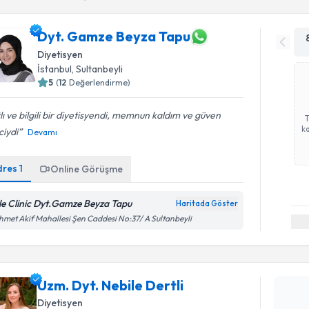
Dyt. Gamze Beyza Tapu
Diyetisyen
İstanbul
, Sultanbeyli
5
(
12
Değerlendirme)
lı ve bilgili bir diyetisyendi, memnun kaldım ve güven
ka
ciydi
Devamı
dres
1
Online Görüşme
le Clinic Dyt.Gamze Beyza Tapu
Haritada Göster
met Akif Mahallesi Şen Caddesi No:37/ A Sultanbeyli
Randevu T
Uzm. Dyt. Nebile Dertli
Uzm. Dyt. 
Size bu uzm
Diyetisyen