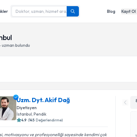
ikler
Blog
Kayıt Ol
nbul
- uzman bulundu
Uzm. Dyt. Akif Dağ
Diyetisyen
İstanbul
, Pendik
4.9
(
145
Değerlendirme)
isi, motivasyonu ve profesyonelliği sayesinde kendimi çok