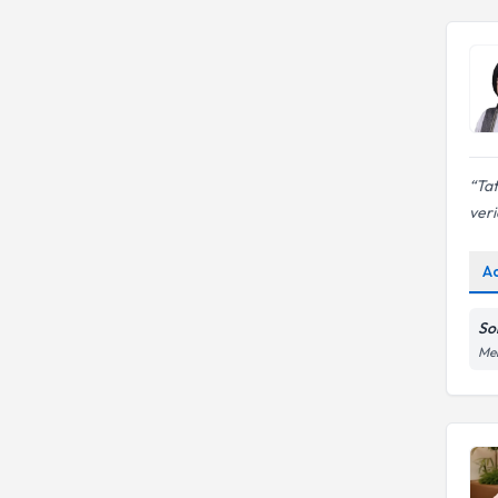
Besin alerjisi takibi
Tat
veri
A
So
Meh