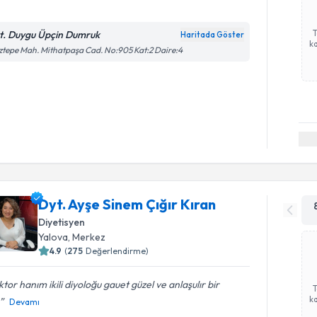
t. Duygu Üpçin Dumruk
Haritada Göster
ka
tepe Mah. Mithatpaşa Cad. No:905 Kat:2 Daire:4
Dyt. Ayşe Sinem Çığır Kıran
Diyetisyen
Yalova
, Merkez
4.9
(
275
Değerlendirme)
tor hanım ikili diyoloğu gauet güzel ve anlaşulır bir
ka
Devamı