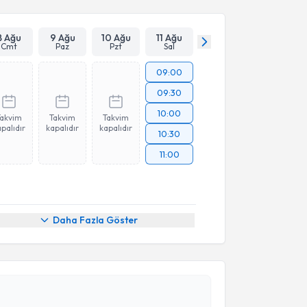
8 Ağu
9 Ağu
10 Ağu
11 Ağu
Cmt
Paz
Pzt
Sal
09:00
09:30
10:00
Takvim
Takvim
Takvim
palıdır
kapalıdır
kapalıdır
10:30
11:00
Daha Fazla Göster
akvimi Talebi
Nebile Dertli
için randevu takvimi talebi oluşturun.
andan randevu almanız için bir takvim