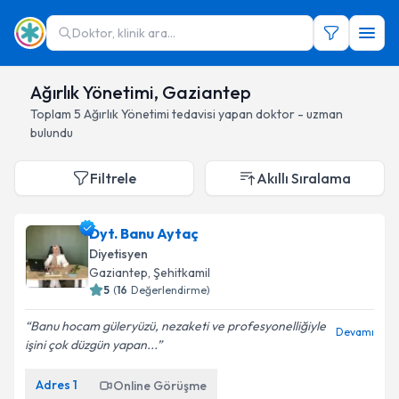
Doktor, klinik ara...
Ağırlık Yönetimi, Gaziantep
Toplam
5
Ağırlık Yönetimi
tedavisi yapan doktor - uzman
bulundu
Filtrele
Akıllı Sıralama
Dyt. Banu Aytaç
Diyetisyen
Gaziantep
, Şehitkamil
5
(
16
Değerlendirme)
Banu hocam güleryüzü, nezaketi ve profesyonelliğiyle
Devamı
işini çok düzgün yapan...
Adres
1
Online Görüşme