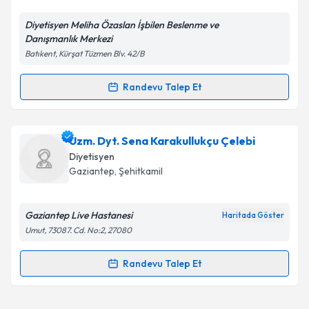
E-posta Adresiniz
Diyetisyen Meliha Özaslan İşbilen Beslenme ve
Danışmanlık Merkezi
Batıkent, Kürşat Tüzmen Blv. 42/B
Kişisel verilerimin işlenmesine ilişkin
Aydınlatma
Metni
'ni okudum ve kişisel verilerimin belirtilen
Randevu Talep Et
Randevu Takvimi Talebi
kapsamda işlenmesini kabul ediyorum.
Dyt. Meliha Özaslan
için randevu takvimi talebi
Uzm. Dyt. Sena Karakullukçu Çelebi
Takvim Talebini Gönder
oluşturun. Size bu uzmandan randevu almanız için bir
Diyetisyen
takvim hazırlandığında e-posta ile bilgilendireceğiz.
Gaziantep
, Şehitkamil
E-posta Adresiniz
Gaziantep Live Hastanesi
Haritada Göster
Umut, 73087. Cd. No:2, 27080
Kişisel verilerimin işlenmesine ilişkin
Aydınlatma
Randevu Talep Et
Randevu Takvimi Talebi
Metni
'ni okudum ve kişisel verilerimin belirtilen
kapsamda işlenmesini kabul ediyorum.