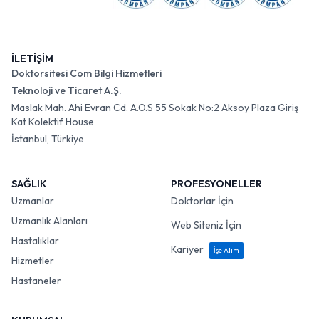
İLETİŞİM
Doktorsitesi Com Bilgi Hizmetleri
Teknoloji ve Ticaret A.Ş.
Maslak Mah. Ahi Evran Cd. A.O.S 55 Sokak No:2 Aksoy Plaza Giriş
Kat Kolektif House
İstanbul, Türkiye
SAĞLIK
PROFESYONELLER
Uzmanlar
Doktorlar İçin
Uzmanlık Alanları
Web Siteniz İçin
Hastalıklar
Kariyer
İşe Alım
Hizmetler
Hastaneler