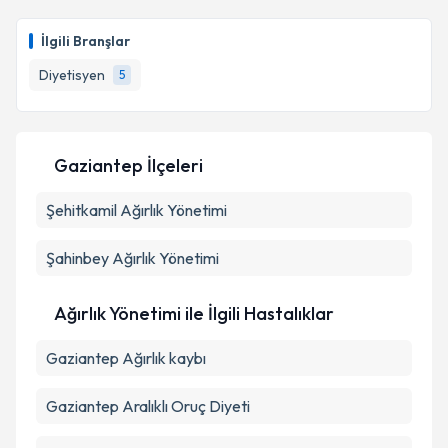
Uzm. Dyt. Sena Karakullukçu Çelebi
için randevu
takvimi talebi oluşturun. Size bu uzmandan randevu
Takvim Talebini Gönder
İlgili Branşlar
almanız için bir takvim hazırlandığında e-posta ile
bilgilendireceğiz.
Diyetisyen
5
E-posta Adresiniz
Gaziantep İlçeleri
Şehitkamil
Kişisel verilerimin işlenmesine ilişkin
Ağırlık Yönetimi
Aydınlatma
Metni
'ni okudum ve kişisel verilerimin belirtilen
kapsamda işlenmesini kabul ediyorum.
Şahinbey
Ağırlık Yönetimi
Takvim Talebini Gönder
Ağırlık Yönetimi ile İlgili Hastalıklar
Gaziantep Ağırlık kaybı
Gaziantep Aralıklı Oruç Diyeti