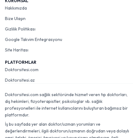
KURUMSAL
Hakkımızda
Bize Ulaşın
Gizlilik Politikası
Google Takvim Entegrasyonu
Site Haritası
PLATFORMLAR
Doktorsitesi.com
Doktorsitesi.az
Doktorsitesi.com sağlık sektöründe hizmet veren tıp doktorları,
diş hekimleri, fizyoterapistler, psikologlar vb. sağlık
profesyonelleri ile internet kullanıcılarını buluşturan bağımsız bir
platformdur.
İş bu sayfada yer alan doktor/uzman yorumları ve
değerlendirmeleri, ilgili doktorun/uzmanın doğrudan veya dolaylı
emri, talebi, önerisi, tavsiyesi ve/veya ricası olmaksızın, ilgili