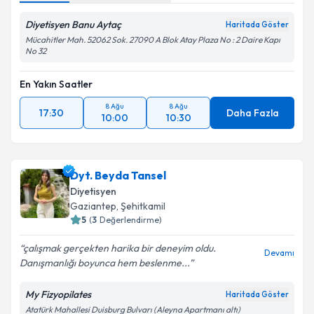
Diyetisyen Banu Aytaç
Haritada Göster
Mücahitler Mah. 52062 Sok. 27090 A Blok Atay Plaza No : 2 Daire Kapı
No 32
En Yakın Saatler
8 Ağu
8 Ağu
17:30
Daha Fazla
10:00
10:30
Dyt. Beyda Tansel
Diyetisyen
Gaziantep
, Şehitkamil
5
(
3
Değerlendirme)
çalışmak gerçekten harika bir deneyim oldu.
Devamı
Danışmanlığı boyunca hem beslenme...
My Fizyopilates
Haritada Göster
Atatürk Mahallesi Duisburg Bulvarı (Aleyna Apartmanı altı)