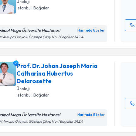
Üroloji
E-posta Ad
İstanbul
, Bağcılar
dipol Mega Üniversite Hastanesi
Haritada Göster
Kişisel
Randevu T
 Avrupa Otoyolu Göztepe Çıkışı No: 1 Bagcilar 34214
okudum
işlenm
Prof. Dr.
Delaroset
Prof. Dr. Johan Joseph Maria
uzmandan ra
Catharina Hubertus
posta ile bi
Delarosette
E-posta Ad
Üroloji
İstanbul
, Bağcılar
dipol Mega Üniversite Hastanesi
Haritada Göster
Kişisel
 Avrupa Otoyolu Göztepe Çıkışı No: 1 Bagcilar 34214
okudum
işlenm