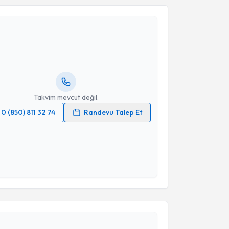
akvimi Talebi
yesi Mustafa Yücel Boz
için randevu takvimi talebi
Size bu uzmandan randevu almanız için bir takvim
ında e-posta ile bilgilendireceğiz.
resiniz
Takvim mevcut değil.
0 (850) 811 32 74
Randevu Talep Et
 verilerimin işlenmesine ilişkin
Aydınlatma Metni
'ni
 ve kişisel verilerimin belirtilen kapsamda
esini kabul ediyorum.
akvimi Talebi
Takvim Talebini Gönder
uh Aldemir
için randevu takvimi talebi oluşturun. Size
 randevu almanız için bir takvim hazırlandığında e-
lgilendireceğiz.