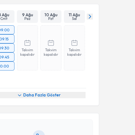
Takvim Talebini Gönder
8 Ağu
9 Ağu
10 Ağu
11 Ağu
Cmt
Paz
Pzt
Sal
09:00
09:15
09:30
Takvim
Takvim
Takvim
kapalıdır
kapalıdır
kapalıdır
09:45
10:00
akvimi Talebi
Daha Fazla Göster
Pilar Laguna
için randevu takvimi talebi oluşturun.
andan randevu almanız için bir takvim
ında e-posta ile bilgilendireceğiz.
resiniz