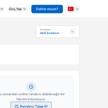
Giriş Yap
Doktor musun?
Sıralama
Akıllı Sıralama
akvimi Talebi
ökçe Kurt
için randevu takvimi talebi oluşturun. Size
 randevu almanız için bir takvim hazırlandığında e-
lgilendireceğiz.
resiniz
u uzmandan online randevu alabileceğin bir
takvimi bulunmuyor.
Randevu Talep Et