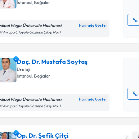
İstanbul
, Bağcılar
dipol Mega Üniversite Hastanesi
Haritada Göster
Randevu T
Kişisel
 Avrupa Otoyolu Göztepe Çıkışı No: 1
okudum
işlenm
Doç. Dr. 
Size bu uzm
Doç. Dr. Mustafa Soytaş
hazırlandığ
Üroloji
E-posta Ad
İstanbul
, Bağcılar
dipol Mega Üniversite Hastanesi
Haritada Göster
Kişisel
 Avrupa Otoyolu Göztepe Çıkışı No: 1
okudum
işlenm
Op. Dr. Şefik Çitçi