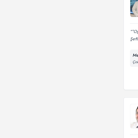
"O
Şefi
Me
Çob