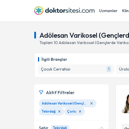
Uzmanlar
Klin
Adölesan Varikosel (Gençlerde
Toplam
10
Adölesan Varikosel (Gençlerde Variko
İlgili Branşlar
Çocuk Cerrahisi
Ürolo
1
Aktif Filtreler
Adölesan Varikosel (Gençlerde Varikosel)
Tekirdağ
Çorlu
Şehir
Tekirdağ