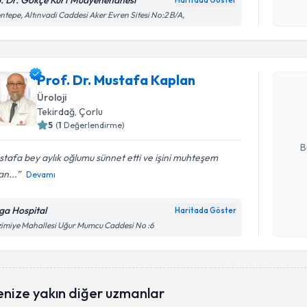
. Dr. Gökçe Kurt Muayenehanesi
Haritada Göster
Kişisel
ntepe, Altınvadi Caddesi Aker Evren Sitesi No:2 B/A,
okudum
Randevu T
işlenm
Prof. Dr.
Prof. Dr. Mustafa Kaplan
Size bu uzm
Üroloji
hazırlandığ
Tekirdağ
, Çorlu
5
(
1
Değerlendirme)
E-posta Ad
B
tafa bey aylık oğlumu sünnet etti ve işini muhteşem
n...
Devamı
Kişisel
okudum
ga Hospital
Haritada Göster
işlenm
imiye Mahallesi Uğur Mumcu Caddesi No :6
enize yakın diğer uzmanlar