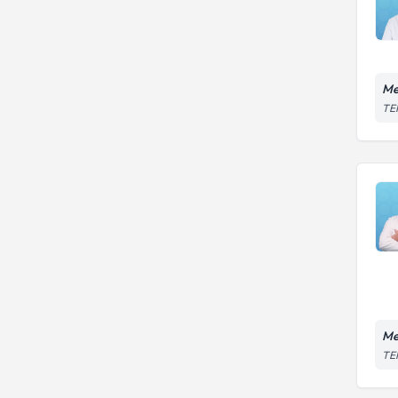
Me
TEM
Me
TEM