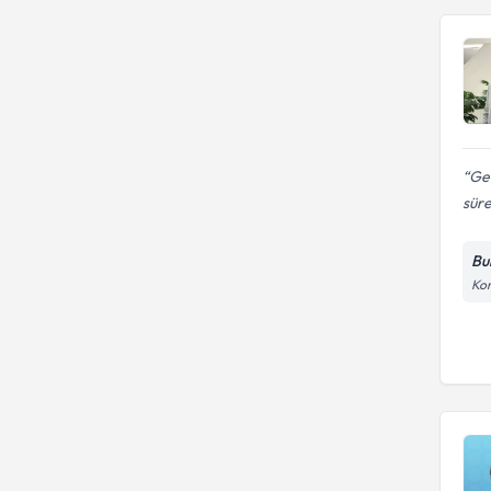
Geç
süre
Bu
Kon