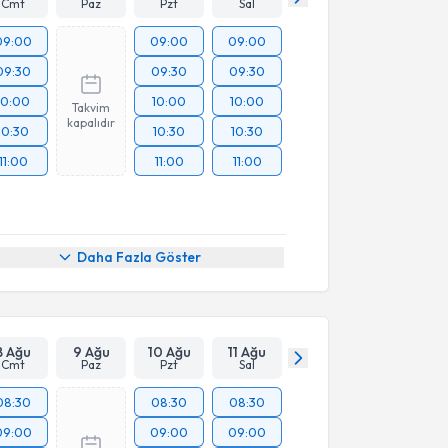
Cmt
Paz
Pzt
Sal
09:00
09:00
09:00
09:30
09:30
09:30
10:00
10:00
10:00
Takvim
kapalıdır
10:30
10:30
10:30
11:00
11:00
11:00
Daha Fazla Göster
8 Ağu
9 Ağu
10 Ağu
11 Ağu
Cmt
Paz
Pzt
Sal
08:30
08:30
08:30
09:00
09:00
09:00