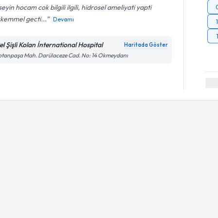
eyin hocam cok bilgili ilgili, hidrosel ameliyati yapti
kemmel gecti...
Devamı
el Şişli Kolan İnternational Hospital
Haritada Göster
ptanpaşa Mah. Darülaceze Cad. No: 14 Okmeydanı