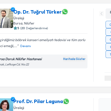
Op. Dr. Tuğrul Türker
Üroloji
Bursa
, Nilüfer
5
(
20
Değerlendirme)
irdiğimiz böbrek kanseri ameliyatı tedavisi ve tüm zorlu
ci emeği,...
Devamı
rsa Doruk Nilüfer Hastanesi
Haritada Göster
ak, Lefkoşe Cd. No:22
Randevu T
Prof. Dr. 
Size bu uzm
hazırlandığ
Prof. Dr. Pilar Laguna
Üroloji
E-posta Ad