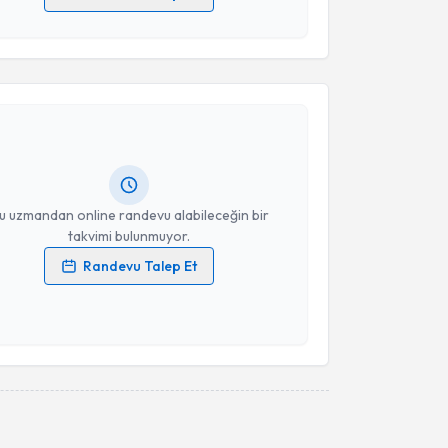
 verilerimin işlenmesine ilişkin
Aydınlatma Metni
'ni
 ve kişisel verilerimin belirtilen kapsamda
akvimi Talebi
esini kabul ediyorum.
 Mustafa Kaplan
için randevu takvimi talebi oluşturun.
Takvim Talebini Gönder
andan randevu almanız için bir takvim
ında e-posta ile bilgilendireceğiz.
resiniz
u uzmandan online randevu alabileceğin bir
takvimi bulunmuyor.
Randevu Talep Et
 verilerimin işlenmesine ilişkin
Aydınlatma Metni
'ni
 ve kişisel verilerimin belirtilen kapsamda
esini kabul ediyorum.
Takvim Talebini Gönder