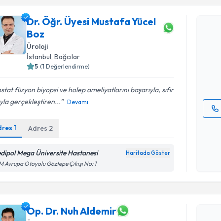
Randevu T
Dr. Öğr. Üyesi Mustafa Yücel
Boz
Dr. Öğr. Ü
oluşturun. 
Üroloji
hazırlandığ
İstanbul
, Bağcılar
5
(
1
Değerlendirme)
E-posta Ad
stat füzyon biyopsi ve holep ameliyatlarını başarıyla, sıfır
yla gerçekleştiren...
Devamı
Kişisel
dres
1
Adres
2
okudum
işlenm
dipol Mega Üniversite Hastanesi
Haritada Göster
Randevu T
 Avrupa Otoyolu Göztepe Çıkışı No: 1
Op. Dr. N
bu uzmandan
posta ile bi
Op. Dr. Nuh Aldemir