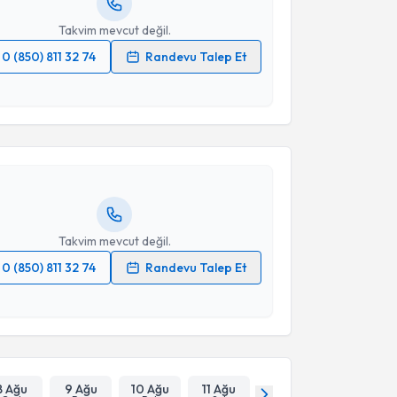
Takvim mevcut değil.
0 (850) 811 32 74
Randevu Talep Et
akvimi Talebi
 verilerimin işlenmesine ilişkin
Aydınlatma Metni
'ni
 ve kişisel verilerimin belirtilen kapsamda
esini kabul ediyorum.
Mustafa Soytaş
için randevu takvimi talebi oluşturun.
andan randevu almanız için bir takvim
ında e-posta ile bilgilendireceğiz.
Takvim Talebini Gönder
resiniz
Takvim mevcut değil.
0 (850) 811 32 74
Randevu Talep Et
 verilerimin işlenmesine ilişkin
Aydınlatma Metni
'ni
 ve kişisel verilerimin belirtilen kapsamda
esini kabul ediyorum.
Takvim Talebini Gönder
8 Ağu
9 Ağu
10 Ağu
11 Ağu