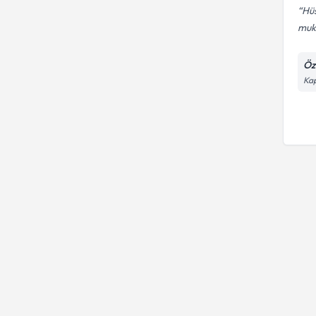
Hüs
muk
Öz
Ka