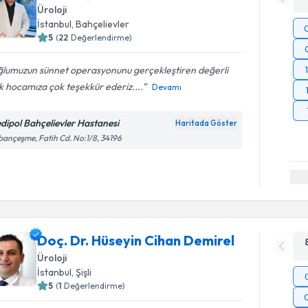
Üroloji
İstanbul
, Bahçelievler
5
(
22
Değerlendirme)
ğlumuzun sünnet operasyonunu gerçekleştiren değerli
k hocamıza çok teşekkür ederiz....
Devamı
dipol Bahçelievler Hastanesi
Haritada Göster
ançeşme, Fatih Cd. No:1/8, 34196
Doç. Dr. Hüseyin Cihan Demirel
Üroloji
İstanbul
, Şişli
5
(
1
Değerlendirme)