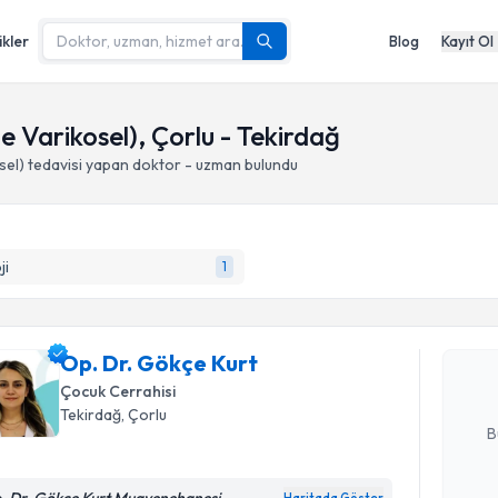
ikler
Blog
Kayıt Ol
 Varikosel), Çorlu - Tekirdağ
sel)
tedavisi yapan doktor - uzman bulundu
Randevu T
ji
1
Op. Dr. G
bu uzmandan
Op. Dr. Gökçe Kurt
posta ile bi
Çocuk Cerrahisi
E-posta Ad
Tekirdağ
, Çorlu
B