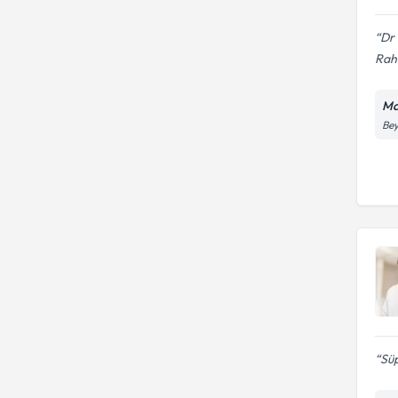
Dr 
Raha
Ma
Bey
Sü