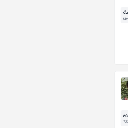
Öz
Kem
Me
TEM