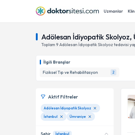
Uzmanlar
Klin
Adölesan İdiyopatik Skolyoz, 
Toplam
9
Adölesan İdiyopatik Skolyoz
tedavisi y
İlgili Branşlar
Fiziksel Tıp ve Rehabilitasyon
2
Aktif Filtreler
Adölesan İdiyopatik Skolyoz
İstanbul
Ümraniye
Şehir
İstanbul