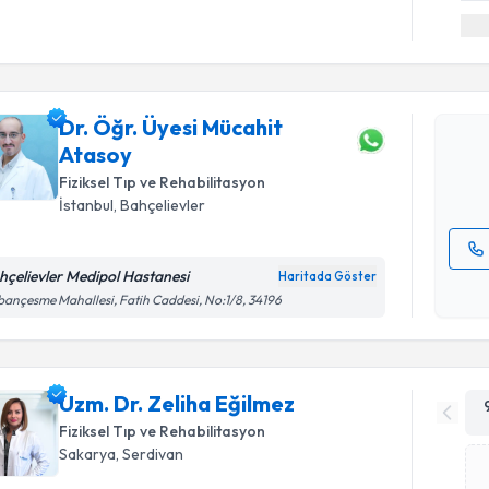
Randevu T
Dr. Öğr. Ü
oluşturun. 
Dr. Öğr. Üyesi Mücahit
hazırlandığ
Atasoy
E-posta Ad
Fiziksel Tıp ve Rehabilitasyon
İstanbul
, Bahçelievler
hçelievler Medipol Hastanesi
Haritada Göster
Kişisel
ançesme Mahallesi, Fatih Caddesi, No:1/8, 34196
okudum
işlenm
Uzm. Dr. Zeliha Eğilmez
Fiziksel Tıp ve Rehabilitasyon
Sakarya
, Serdivan