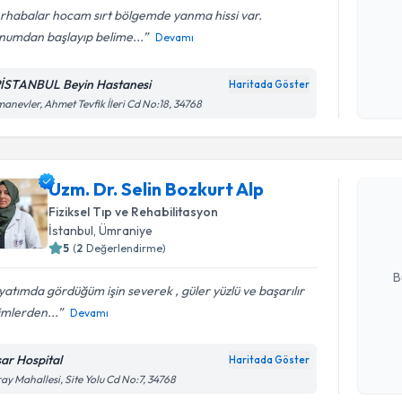
rhabalar hocam sırt bölgemde yanma hissi var.
numdan başlayıp belime...
Devamı
Kişisel
okudum
İSTANBUL Beyin Hastanesi
Haritada Göster
işlenm
anevler, Ahmet Tevfik İleri Cd No:18, 34768
Randevu T
Uzm. Dr. S
Uzm. Dr. Selin Bozkurt Alp
oluşturun. 
Fiziksel Tıp ve Rehabilitasyon
hazırlandığ
İstanbul
, Ümraniye
5
(
2
Değerlendirme)
E-posta Ad
B
atımda gördüğüm işin severek , güler yüzlü ve başarılır
imlerden...
Devamı
Kişisel
okudum
sar Hospital
Haritada Göster
işlenm
ay Mahallesi, Site Yolu Cd No:7, 34768