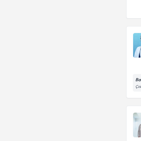
Ba
Çob