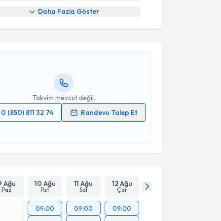
akvimi Talebi
Daha Fazla Göster
yesi Mücahit Atasoy
için randevu takvimi talebi
Size bu uzmandan randevu almanız için bir takvim
ında e-posta ile bilgilendireceğiz.
resiniz
Takvim mevcut değil.
0 (850) 811 32 74
Randevu Talep Et
 verilerimin işlenmesine ilişkin
Aydınlatma Metni
'ni
 ve kişisel verilerimin belirtilen kapsamda
esini kabul ediyorum.
Takvim Talebini Gönder
9 Ağu
10 Ağu
11 Ağu
12 Ağu
Paz
Pzt
Sal
Çar
09:00
09:00
09:00