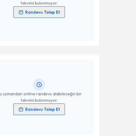
takvimi bulunmuyor.
Randevu Talep Et
 verilerimin işlenmesine ilişkin
Aydınlatma Metni
'ni
 ve kişisel verilerimin belirtilen kapsamda
esini kabul ediyorum.
akvimi Talebi
Takvim Talebini Gönder
elin Bozkurt Alp
için randevu takvimi talebi
Size bu uzmandan randevu almanız için bir takvim
ında e-posta ile bilgilendireceğiz.
resiniz
u uzmandan online randevu alabileceğin bir
takvimi bulunmuyor.
Randevu Talep Et
 verilerimin işlenmesine ilişkin
Aydınlatma Metni
'ni
 ve kişisel verilerimin belirtilen kapsamda
esini kabul ediyorum.