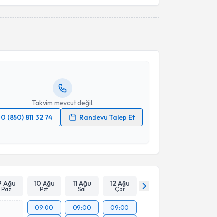
akvimi Talebi
Takvim Talebini Gönder
İlhan Karabekir
için randevu takvimi talebi oluşturun.
andan randevu almanız için bir takvim
ında e-posta ile bilgilendireceğiz.
resiniz
Takvim mevcut değil.
0 (850) 811 32 74
Randevu Talep Et
 verilerimin işlenmesine ilişkin
Aydınlatma Metni
'ni
 ve kişisel verilerimin belirtilen kapsamda
esini kabul ediyorum.
Takvim Talebini Gönder
9 Ağu
10 Ağu
11 Ağu
12 Ağu
Paz
Pzt
Sal
Çar
09:00
09:00
09:00