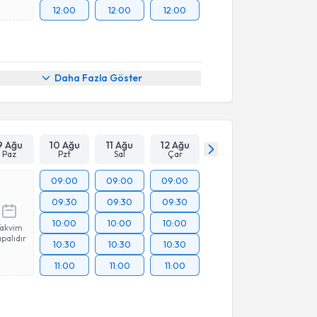
12:00
12:00
12:00
Daha Fazla Göster
9 Ağu
10 Ağu
11 Ağu
12 Ağu
Paz
Pzt
Sal
Çar
09:00
09:00
09:00
09:30
09:30
09:30
10:00
10:00
10:00
Takvim
palıdır
10:30
10:30
10:30
11:00
11:00
11:00