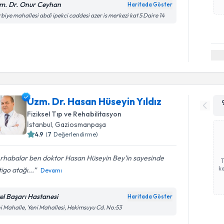
m. Dr. Onur Ceyhan
Haritada Göster
biye mahallesi abdi ipekci caddesi azer is merkezi kat 5 Daire 14
Uzm. Dr. Hasan Hüseyin Yıldız
Fiziksel Tıp ve Rehabilitasyon
İstanbul
, Gaziosmanpaşa
4.9
(
7
Değerlendirme)
rhabalar ben doktor Hasan Hüseyin Bey'in sayesinde
ka
igo atağı...
Devamı
el Başarı Hastanesi
Haritada Göster
i Mahalle, Yeni Mahallesi, Hekimsuyu Cd. No:53