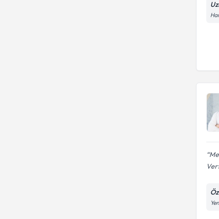
Uz
Har
Me
Vert
Öz
Yen