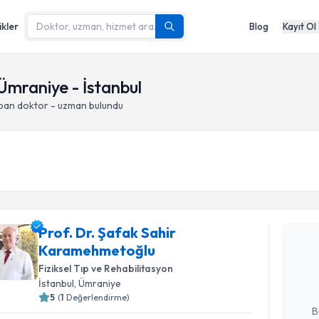
ikler
Blog
Kayıt Ol
Ümraniye - İstanbul
apan doktor - uzman bulundu
Randevu T
Prof. Dr. Şafak Sahir
Prof. Dr.
Karamehmetoğlu
talebi oluş
takvim hazı
Fiziksel Tıp ve Rehabilitasyon
İstanbul
, Ümraniye
E-posta Ad
5
(
1
Değerlendirme)
B