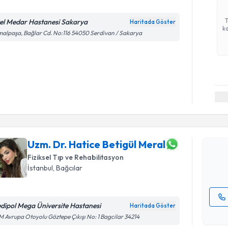
el Medar Hastanesi Sakarya
Haritada Göster
ka
alpaşa, Bağlar Cd. No:116 54050 Serdivan / Sakarya
Randevu T
Uzm. Dr. H
oluşturun. 
hazırlandığ
Uzm. Dr. Hatice Betigül Meral
Fiziksel Tıp ve Rehabilitasyon
E-posta Ad
İstanbul
, Bağcılar
dipol Mega Üniversite Hastanesi
Haritada Göster
Kişisel
 Avrupa Otoyolu Göztepe Çıkışı No: 1 Bagcilar 34214
okudum