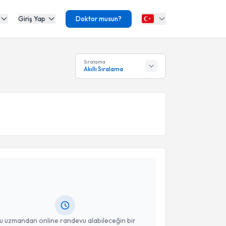
Giriş Yap
Doktor musun?
Sıralama
Akıllı Sıralama
akvimi Talebi
 Şafak Sahir Karamehmetoğlu
için randevu takvimi
turun. Size bu uzmandan randevu almanız için bir
rlandığında e-posta ile bilgilendireceğiz.
resiniz
u uzmandan online randevu alabileceğin bir