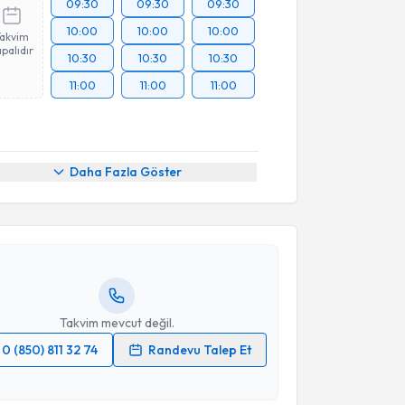
09:30
09:30
09:30
10:00
10:00
10:00
Takvim
palıdır
10:30
10:30
10:30
11:00
11:00
11:00
akvimi Talebi
Daha Fazla Göster
atice Betigül Meral
için randevu takvimi talebi
Size bu uzmandan randevu almanız için bir takvim
ında e-posta ile bilgilendireceğiz.
resiniz
Takvim mevcut değil.
0 (850) 811 32 74
Randevu Talep Et
 verilerimin işlenmesine ilişkin
Aydınlatma Metni
'ni
 ve kişisel verilerimin belirtilen kapsamda