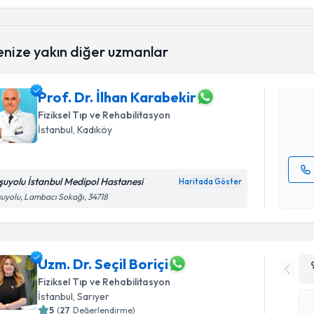
Randevu T
enize yakın diğer uzmanlar
Prof. Dr. 
Size bu uzm
hazırlandığ
Prof. Dr. İlhan Karabekir
Fiziksel Tıp ve Rehabilitasyon
E-posta Ad
İstanbul
, Kadıköy
şuyolu İstanbul Medipol Hastanesi
Haritada Göster
Kişisel
uyolu, Lambacı Sokağı, 34718
okudum
işlenm
Uzm. Dr. Seçil Boriçi
Fiziksel Tıp ve Rehabilitasyon
İstanbul
, Sarıyer
5
(
27
Değerlendirme)