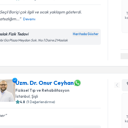
Seçil Boriçi çok ilgili ve sıcak yaklaşım gösterdi.
ka
tsızlığım...
Devamı
slak Fizik Tedavi
Haritada Göster
bi Giz Plaza Meydan Sok. No:1 Daire:2 Maslak
Uzm. Dr. Onur Ceyhan
Fiziksel Tıp ve Rehabilitasyon
İstanbul
, Şişli
4.8
(
1
Değerlendirme)
per
ka