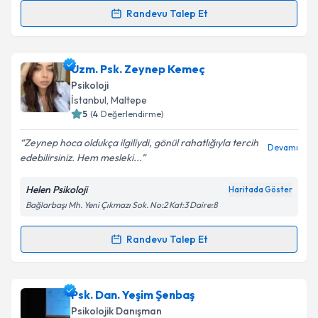
Randevu Talep Et
Randevu Takvimi Talebi
Takvim Talebini Gönder
Uzm. Psk. Nehir Demir
için randevu takvimi talebi
Uzm. Psk. Zeynep Kemeç
oluşturun. Size bu uzmandan randevu almanız için bir
Psikoloji
takvim hazırlandığında e-posta ile bilgilendireceğiz.
İstanbul
, Maltepe
5
(
4
Değerlendirme)
E-posta Adresiniz
Zeynep hoca oldukça ilgiliydi, gönül rahatlığıyla tercih
Devamı
edebilirsiniz. Hem mesleki...
Helen Psikoloji
Haritada Göster
Kişisel verilerimin işlenmesine ilişkin
Aydınlatma
Bağlarbaşı Mh. Yeni Çıkmazı Sok. No:2 Kat:3 Daire:8
Metni
'ni okudum ve kişisel verilerimin belirtilen
kapsamda işlenmesini kabul ediyorum.
Randevu Talep Et
Randevu Takvimi Talebi
Takvim Talebini Gönder
Uzm. Psk. Zeynep Kemeç
için randevu takvimi talebi
Psk. Dan. Yeşim Şenbaş
oluşturun. Size bu uzmandan randevu almanız için bir
Psikolojik Danışman