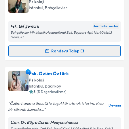
oluşturun. Size bu uzmandan randevu almanız için bir
Psikoloji
takvim hazırlandığında e-posta ile bilgilendireceğiz.
İstanbul
, Bahçelievler
E-posta Adresiniz
Psk. Elif Şentürk
Haritada Göster
Bahçelievler Mh. Komik Hasanefendi Sok. Baybars Apt. No:40 Kat:3
Daire:10
Kişisel verilerimin işlenmesine ilişkin
Aydınlatma
Randevu Talep Et
Metni
'ni okudum ve kişisel verilerimin belirtilen
Randevu Takvimi Talebi
kapsamda işlenmesini kabul ediyorum.
Psk. Elif Şentürk
için randevu takvimi talebi
Psk. Özüm Öztürk
Takvim Talebini Gönder
oluşturun. Size bu uzmandan randevu almanız için bir
Psikoloji
takvim hazırlandığında e-posta ile bilgilendireceğiz.
İstanbul
, Bakırköy
5
(
3
Değerlendirme)
E-posta Adresiniz
Özüm hanıma öncelikte teşekkür etmek isterim. Kısa
Devamı
bir sürede kızımda...
Uzm. Dr. Büşra Duran Muayenehanesi
Kişisel verilerimin işlenmesine ilişkin
Aydınlatma
Zuhuratbaba Mah, Çağ Sok. İncirli Cad, 1.Yıldız sitesi,8 /A Blok, Kat: 3