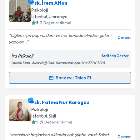
Psk. Aslıhan Dolgun
için randevu takvimi talebi
Psk. İrem Altun
oluşturun. Size bu uzmandan randevu almanız için bir
Psikoloji
takvim hazırlandığında e-posta ile bilgilendireceğiz.
İstanbul
, Ümraniye
5
(
1
Değerlendirme)
E-posta Adresiniz
Oğlum için baş vurdum ve her konuda elinden geleni
Devamı
yapıyor...
İra Psikoloji
Haritada Göster
Kişisel verilerimin işlenmesine ilişkin
Aydınlatma
İstiklal Mah. Alemdağ Cad. Kazancılar Apt. No:222 K:1 D:5
Metni
'ni okudum ve kişisel verilerimin belirtilen
kapsamda işlenmesini kabul ediyorum.
Randevu Talep Et
Randevu Takvimi Talebi
Takvim Talebini Gönder
Psk. İrem Altun
için randevu takvimi talebi oluşturun.
Psk. Fatma Nur Karagöz
Size bu uzmandan randevu almanız için bir takvim
Psikoloji
hazırlandığında e-posta ile bilgilendireceğiz.
İstanbul
, Şişli
5
(
5
Değerlendirme)
E-posta Adresiniz
seanslara başlarken aklımda çok şüphe vardı fakat
Devamı