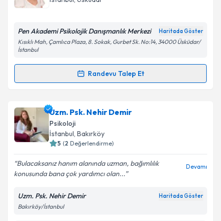
E-posta Adresiniz
Pen Akademi Psikolojik Danışmanlık Merkezi
Haritada Göster
Kısıklı Mah, Çamlıca Plaza, 8. Sokak, Gurbet Sk. No:14, 34000 Üsküdar/
İstanbul
Kişisel verilerimin işlenmesine ilişkin
Aydınlatma
Randevu Talep Et
Metni
'ni okudum ve kişisel verilerimin belirtilen
Randevu Takvimi Talebi
kapsamda işlenmesini kabul ediyorum.
Psk. Yeliz Kılıç Özlü
için randevu takvimi talebi
Uzm. Psk. Nehir Demir
Takvim Talebini Gönder
oluşturun. Size bu uzmandan randevu almanız için bir
Psikoloji
takvim hazırlandığında e-posta ile bilgilendireceğiz.
İstanbul
, Bakırköy
5
(
2
Değerlendirme)
E-posta Adresiniz
Bulacaksanız hanım alanında uzman, bağımlılık
Devamı
konusunda bana çok yardımcı olan...
Uzm. Psk. Nehir Demir
Haritada Göster
Kişisel verilerimin işlenmesine ilişkin
Aydınlatma
Bakırköy/İstanbul
Metni
'ni okudum ve kişisel verilerimin belirtilen
kapsamda işlenmesini kabul ediyorum.