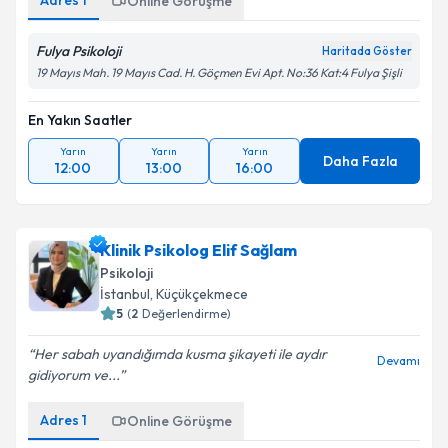
Adres
1
Online Görüşme
Fulya Psikoloji
Haritada Göster
19 Mayıs Mah. 19 Mayıs Cad. H. Göçmen Evi Apt. No:36 Kat:4 Fulya Şişli
En Yakın Saatler
Yarın
Yarın
Yarın
Daha Fazla
12:00
13:00
16:00
Klinik Psikolog Elif Sağlam
Psikoloji
İstanbul
, Küçükçekmece
5
(
2
Değerlendirme)
Her sabah uyandığımda kusma şikayeti ile aydır
Devamı
gidiyorum ve...
Adres
1
Online Görüşme