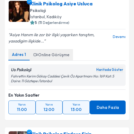
Klinik Psikolog Asiye Usluca
Psikoloji
İstanbul
, Kadıköy
5
(
11
Değerlendirme)
Asiye Hanım ile zor bir ilişki yaşarken tanıştım,
Devamı
yasadigim ilişkide...
Adres
1
Online Görüşme
Us Psikoloji
Haritada Göster
Fahrettin Kerim Gökay Caddesi Çevik Öz Apartmanı No: 169 Kat: 5
Daire: 11 Göztepe /İstanbul
En Yakın Saatler
Yarın
Yarın
Yarın
Daha Fazla
11:00
12:00
13:00