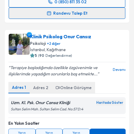
0 (850) 811 35 02
Randevu Takvimi Talebi
Randevu Talep Et
Klinik Psikolog Ayşe Sena Sarıdoğan Öztürk
için
randevu takvimi talebi oluşturun. Size bu uzmandan
Klinik Psikolog Onur Cansız
randevu almanız için bir takvim hazırlandığında e-
posta ile bilgilendireceğiz.
Psikoloji
+
2
diğer
İstanbul
, Kağıthane
E-posta Adresiniz
5
(
90
Değerlendirme)
Terapiye başladığımda özellikle özgüvenimle ve
Devamı
ilişkilerimde yaşadığım sorunlarla baş etmekte...
Kişisel verilerimin işlenmesine ilişkin
Aydınlatma
Adres
1
Adres
2
Online Görüşme
Metni
'ni okudum ve kişisel verilerimin belirtilen
kapsamda işlenmesini kabul ediyorum.
Uzm. Kl. Psk. Onur Cansız Kliniği
Haritada Göster
Sultan Selim Mah. Sultan Selim Cad. No:57 D:4
Takvim Talebini Gönder
En Yakın Saatler
Yarın
Yarın
Yarın