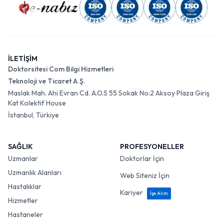
İLETİŞİM
Doktorsitesi Com Bilgi Hizmetleri
Teknoloji ve Ticaret A.Ş.
Maslak Mah. Ahi Evran Cd. A.O.S 55 Sokak No:2 Aksoy Plaza Giriş
Kat Kolektif House
İstanbul, Türkiye
SAĞLIK
PROFESYONELLER
Uzmanlar
Doktorlar İçin
Uzmanlık Alanları
Web Siteniz İçin
Hastalıklar
Kariyer
İşe Alım
Hizmetler
Hastaneler