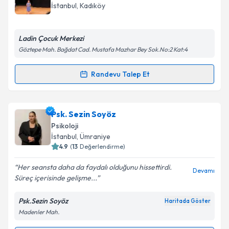
takvim hazırlandığında e-posta ile bilgilendireceğiz.
İstanbul
, Kadıköy
E-posta Adresiniz
Ladin Çocuk Merkezi
Göztepe Mah. Bağdat Cad. Mustafa Mazhar Bey Sok.No:2 Kat:4
Kişisel verilerimin işlenmesine ilişkin
Aydınlatma
Randevu Talep Et
Randevu Takvimi Talebi
Metni
'ni okudum ve kişisel verilerimin belirtilen
kapsamda işlenmesini kabul ediyorum.
Psk. Dan. Yeşim Şenbaş
için randevu takvimi talebi
Psk. Sezin Soyöz
oluşturun. Size bu uzmandan randevu almanız için bir
Takvim Talebini Gönder
Psikoloji
takvim hazırlandığında e-posta ile bilgilendireceğiz.
İstanbul
, Ümraniye
4.9
(
13
Değerlendirme)
E-posta Adresiniz
Her seansta daha da faydalı olduğunu hissettirdi.
Devamı
Süreç içerisinde gelişme...
Psk.Sezin Soyöz
Haritada Göster
Kişisel verilerimin işlenmesine ilişkin
Aydınlatma
Madenler Mah.
Metni
'ni okudum ve kişisel verilerimin belirtilen
kapsamda işlenmesini kabul ediyorum.