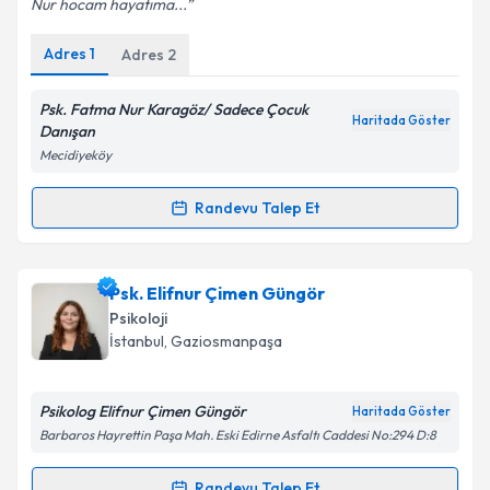
Nur hocam hayatıma...
Adres
1
Adres
2
Kişisel verilerimin işlenmesine ilişkin
Aydınlatma
Metni
'ni okudum ve kişisel verilerimin belirtilen
kapsamda işlenmesini kabul ediyorum.
Psk. Fatma Nur Karagöz/ Sadece Çocuk
Haritada Göster
Danışan
Mecidiyeköy
Takvim Talebini Gönder
Randevu Talep Et
Randevu Takvimi Talebi
Psk. Fatma Nur Karagöz
için randevu takvimi talebi
Psk. Elifnur Çimen Güngör
oluşturun. Size bu uzmandan randevu almanız için bir
Psikoloji
takvim hazırlandığında e-posta ile bilgilendireceğiz.
İstanbul
, Gaziosmanpaşa
E-posta Adresiniz
Psikolog Elifnur Çimen Güngör
Haritada Göster
Barbaros Hayrettin Paşa Mah. Eski Edirne Asfaltı Caddesi No:294 D:8
Kişisel verilerimin işlenmesine ilişkin
Aydınlatma
Randevu Talep Et