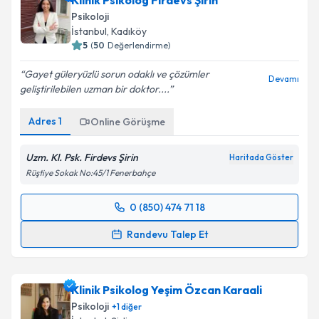
Klinik Psikolog Firdevs Şirin
Psikoloji
İstanbul
, Kadıköy
5
(
50
Değerlendirme)
Gayet güleryüzlü sorun odaklı ve çözümler
Devamı
geliştirilebilen uzman bir doktor....
Adres
1
Online Görüşme
Uzm. Kl. Psk. Firdevs Şirin
Haritada Göster
Rüştiye Sokak No:45/1 Fenerbahçe
0 (850) 474 71 18
Randevu Takvimi Talebi
Randevu Talep Et
Klinik Psikolog Firdevs Şirin
için randevu takvimi
talebi oluşturun. Size bu uzmandan randevu almanız
Klinik Psikolog Yeşim Özcan Karaali
için bir takvim hazırlandığında e-posta ile
bilgilendireceğiz.
Psikoloji
+
1
diğer