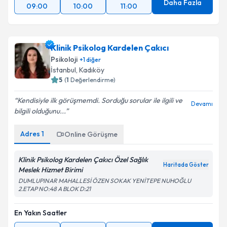
Daha Fazla
09:00
10:00
11:00
Klinik Psikolog Kardelen Çakıcı
Psikoloji
+
1
diğer
İstanbul
, Kadıköy
5
(
1
Değerlendirme)
Kendisiyle ilk görüşmemdi. Sorduğu sorular ile ilgili ve
Devamı
bilgili olduğunu...
Adres
1
Online Görüşme
Klinik Psikolog Kardelen Çakıcı Özel Sağlık
Haritada Göster
Meslek Hizmet Birimi
DUMLUPINAR MAHALLESİ ÖZEN SOKAK YENİTEPE NUHOĞLU
2.ETAP NO:48 A BLOK D:21
En Yakın Saatler