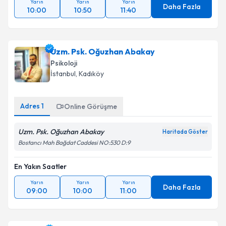
Yarın
Yarın
Yarın
Daha Fazla
10:00
10:50
11:40
Uzm. Psk. Oğuzhan Abakay
Psikoloji
İstanbul
, Kadıköy
Adres
1
Online Görüşme
Uzm. Psk. Oğuzhan Abakay
Haritada Göster
Bostancı Mah Bağdat Caddesi NO:530 D:9
En Yakın Saatler
Yarın
Yarın
Yarın
Daha Fazla
09:00
10:00
11:00