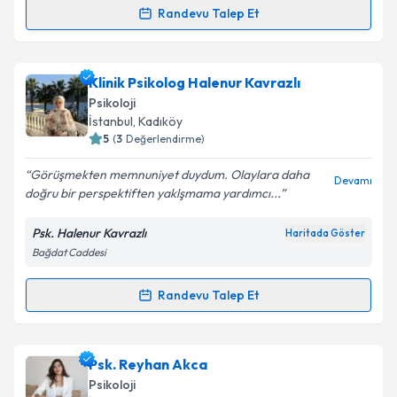
Randevu Talep Et
Randevu Takvimi Talebi
Takvim Talebini Gönder
Psk. Sezin Soyöz
için randevu takvimi talebi
Klinik Psikolog Halenur Kavrazlı
oluşturun. Size bu uzmandan randevu almanız için bir
Psikoloji
takvim hazırlandığında e-posta ile bilgilendireceğiz.
İstanbul
, Kadıköy
5
(
3
Değerlendirme)
E-posta Adresiniz
Görüşmekten memnuniyet duydum. Olaylara daha
Devamı
doğru bir perspektiften yaklşmama yardımcı...
Psk. Halenur Kavrazlı
Haritada Göster
Kişisel verilerimin işlenmesine ilişkin
Aydınlatma
Bağdat Caddesi
Metni
'ni okudum ve kişisel verilerimin belirtilen
kapsamda işlenmesini kabul ediyorum.
Randevu Talep Et
Randevu Takvimi Talebi
Takvim Talebini Gönder
Klinik Psikolog Halenur Kavrazlı
için randevu
Psk. Reyhan Akca
takvimi talebi oluşturun. Size bu uzmandan randevu
Psikoloji