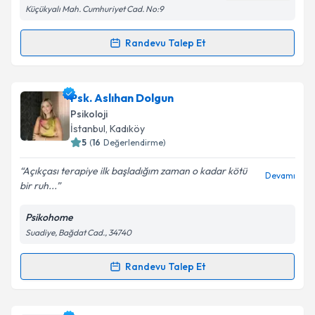
Metni
'ni okudum ve kişisel verilerimin belirtilen
Küçükyalı Mah. Cumhuriyet Cad. No:9
kapsamda işlenmesini kabul ediyorum.
Randevu Talep Et
Randevu Takvimi Talebi
Takvim Talebini Gönder
Psk. Ahmet Yenal
için randevu takvimi talebi
Psk. Aslıhan Dolgun
oluşturun. Size bu uzmandan randevu almanız için bir
Psikoloji
takvim hazırlandığında e-posta ile bilgilendireceğiz.
İstanbul
, Kadıköy
5
(
16
Değerlendirme)
E-posta Adresiniz
Açıkçası terapiye ilk başladığım zaman o kadar kötü
Devamı
bir ruh...
Psikohome
Kişisel verilerimin işlenmesine ilişkin
Aydınlatma
Suadiye, Bağdat Cad., 34740
Metni
'ni okudum ve kişisel verilerimin belirtilen
kapsamda işlenmesini kabul ediyorum.
Randevu Talep Et
Randevu Takvimi Talebi
Takvim Talebini Gönder