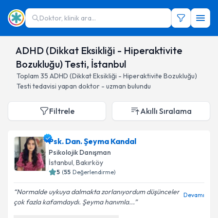
Doktor, klinik ara...
ADHD (Dikkat Eksikliği - Hiperaktivite
Bozukluğu) Testi, İstanbul
Toplam
35
ADHD (Dikkat Eksikliği - Hiperaktivite Bozukluğu)
Testi
tedavisi yapan doktor - uzman bulundu
Filtrele
Akıllı Sıralama
Psk. Dan. Şeyma Kandal
Psikolojik Danışman
İstanbul
, Bakırköy
5
(
55
Değerlendirme)
Normalde uykuya dalmakta zorlanıyordum düşünceler
Devamı
çok fazla kafamdaydı. Şeyma hanımla...