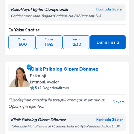
PsikoHayat Eğitim Danışmanlık
Haritada Göster
Caddebostan Mah. Bağdat Caddesi, No:242 Park Apt. D:5
En Yakın Saatler
Yarın
Yarın
Yarın
Daha Fazla
11:00
11:45
12:30
Klinik Psikolog Gizem Dönmez
Psikoloji
İstanbul
, Avcılar
5
(
2
Değerlendirme)
Kardeşimin aracılığı ile tanıştık ama çok memnunuz.
Devamı
Oğlum için eşimle...
Klinik Psikolog Gizem Dönmez
Haritada Göster
Tahtakale Mahallesi Fırat 1 Caddesi Bahçe City's Rezidans A Blok D: 39