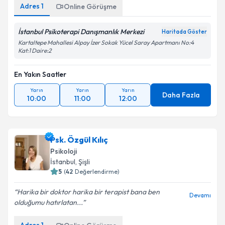
Adres
1
Online Görüşme
İstanbul Psikoterapi Danışmanlık Merkezi
Haritada Göster
Kartaltepe Mahallesi Alpay İzer Sokak Yücel Saray Apartmanı No:4
Kat:1 Daire:2
En Yakın Saatler
Yarın
Yarın
Yarın
Daha Fazla
10:00
11:00
12:00
Psk. Özgül Kılıç
Psikoloji
İstanbul
, Şişli
5
(
42
Değerlendirme)
Harika bir doktor harika bir terapist bana ben
Devamı
olduğumu hatırlatan...