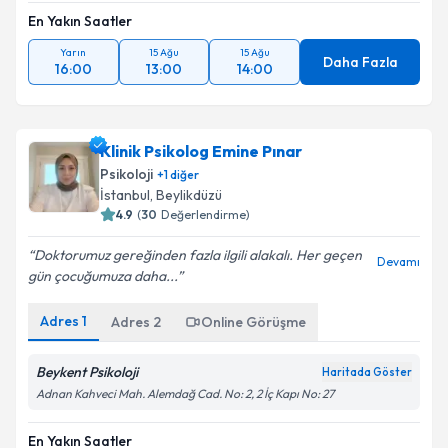
En Yakın Saatler
Yarın
15 Ağu
15 Ağu
Daha Fazla
16:00
13:00
14:00
Klinik Psikolog Emine Pınar
Psikoloji
+
1
diğer
İstanbul
, Beylikdüzü
4.9
(
30
Değerlendirme)
Doktorumuz gereğinden fazla ilgili alakalı. Her geçen
Devamı
gün çocuğumuza daha...
Adres
1
Adres
2
Online Görüşme
Beykent Psikoloji
Haritada Göster
Adnan Kahveci Mah. Alemdağ Cad. No: 2, 2 İç Kapı No: 27
En Yakın Saatler