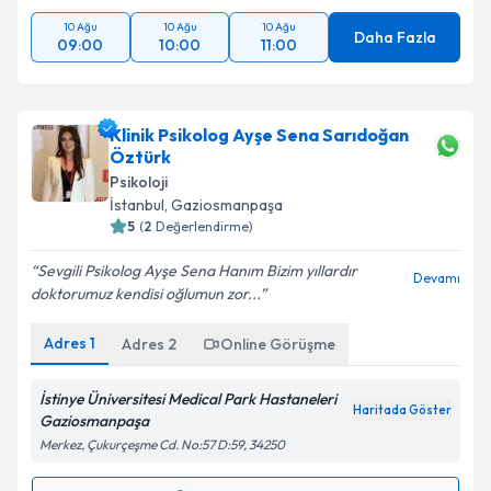
10 Ağu
10 Ağu
10 Ağu
Daha Fazla
09:00
10:00
11:00
Klinik Psikolog Ayşe Sena Sarıdoğan
Öztürk
Psikoloji
İstanbul
, Gaziosmanpaşa
5
(
2
Değerlendirme)
Sevgili Psikolog Ayşe Sena Hanım Bizim yıllardır
Devamı
doktorumuz kendisi oğlumun zor...
Adres
1
Adres
2
Online Görüşme
İstinye Üniversitesi Medical Park Hastaneleri
Haritada Göster
Gaziosmanpaşa
Merkez, Çukurçeşme Cd. No:57 D:59, 34250