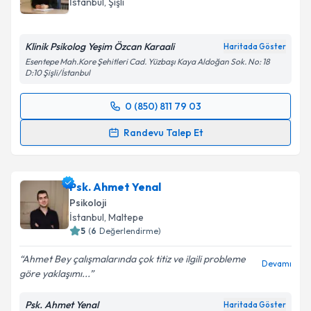
İstanbul
, Şişli
E-posta Adresiniz
Klinik Psikolog Yeşim Özcan Karaali
Haritada Göster
Esentepe Mah.Kore Şehitleri Cad. Yüzbaşı Kaya Aldoğan Sok. No: 18
D:10 Şişli/İstanbul
Kişisel verilerimin işlenmesine ilişkin
Aydınlatma
Metni
'ni okudum ve kişisel verilerimin belirtilen
0 (850) 811 79 03
kapsamda işlenmesini kabul ediyorum.
Randevu Takvimi Talebi
Randevu Talep Et
Takvim Talebini Gönder
Klinik Psikolog Yeşim Özcan Karaali
için randevu
takvimi talebi oluşturun. Size bu uzmandan randevu
Psk. Ahmet Yenal
almanız için bir takvim hazırlandığında e-posta ile
bilgilendireceğiz.
Psikoloji
İstanbul
, Maltepe
E-posta Adresiniz
5
(
6
Değerlendirme)
Ahmet Bey çalışmalarında çok titiz ve ilgili probleme
Devamı
göre yaklaşımı...
Kişisel verilerimin işlenmesine ilişkin
Aydınlatma
Psk. Ahmet Yenal
Haritada Göster