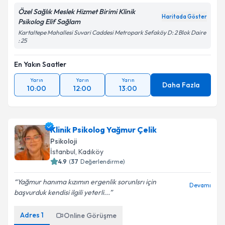
Özel Sağlık Meslek Hizmet Birimi Klinik
Haritada Göster
Psikolog Elif Sağlam
Kartaltepe Mahallesi Suvari Caddesi Metropark Sefaköy D: 2 Blok Daire
: 25
En Yakın Saatler
Yarın
Yarın
Yarın
Daha Fazla
10:00
12:00
13:00
Klinik Psikolog Yağmur Çelik
Psikoloji
İstanbul
, Kadıköy
4.9
(
37
Değerlendirme)
Yağmur hanıma kızımın ergenlik sorunlsrı için
Devamı
başvurduk kendisi ilgili yeterli...
Adres
1
Online Görüşme