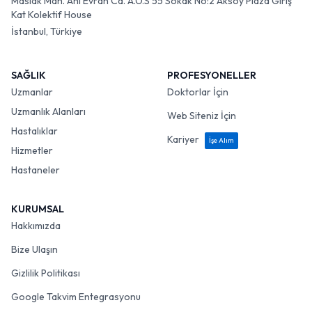
Maslak Mah. Ahi Evran Cd. A.O.S 55 Sokak No:2 Aksoy Plaza Giriş
Kat Kolektif House
İstanbul, Türkiye
SAĞLIK
PROFESYONELLER
Uzmanlar
Doktorlar İçin
Uzmanlık Alanları
Web Siteniz İçin
Hastalıklar
Kariyer
İşe Alım
Hizmetler
Hastaneler
KURUMSAL
Hakkımızda
Bize Ulaşın
Gizlilik Politikası
Google Takvim Entegrasyonu