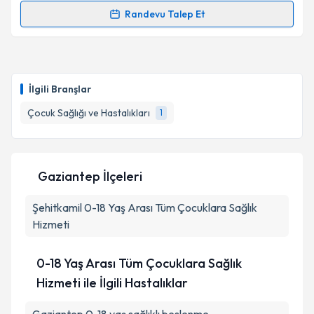
Randevu Talep Et
Randevu Takvimi Talebi
Uzm. Dr. Hatice Bayar Açık
için randevu takvimi
talebi oluşturun. Size bu uzmandan randevu almanız
İlgili Branşlar
için bir takvim hazırlandığında e-posta ile
bilgilendireceğiz.
Çocuk Sağlığı ve Hastalıkları
1
E-posta Adresiniz
Gaziantep İlçeleri
Şehitkamil
Kişisel verilerimin işlenmesine ilişkin
0-18 Yaş Arası Tüm Çocuklara Sağlık
Aydınlatma
Metni
'ni okudum ve kişisel verilerimin belirtilen
Hizmeti
kapsamda işlenmesini kabul ediyorum.
0-18 Yaş Arası Tüm Çocuklara Sağlık
Takvim Talebini Gönder
Hizmeti ile İlgili Hastalıklar